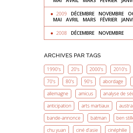
MAI
AVRIL
MARS
FÉVRIER
JANV
2009
DÉCEMBRE
NOVEMBRE
O
MAI
AVRIL
MARS
FÉVRIER
JANV
2008
DÉCEMBRE
NOVEMBRE
ARCHIVES PAR TAGS
1990's
20's
2000's
2010's
70's
80's
90's
abordage
allemagne
amicus
analyse de s
anticipation
arts martiaux
austra
bande-annonce
batman
ben stil
chu yuan
ciné d'asie
cinéphilie