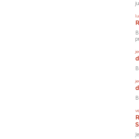
j
l
R
B
pr
j
d
B
j
d
B
v
R
S
J