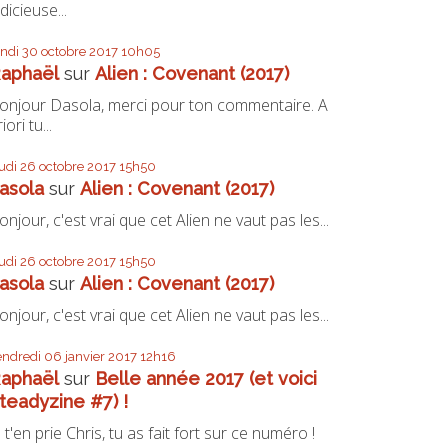
udicieuse...
undi 30
octobre 2017
10h05
aphaël
sur
Alien : Covenant (2017)
onjour Dasola, merci pour ton commentaire. A
iori tu...
eudi 26
octobre 2017
15h50
asola
sur
Alien : Covenant (2017)
onjour, c'est vrai que cet Alien ne vaut pas les...
eudi 26
octobre 2017
15h50
asola
sur
Alien : Covenant (2017)
onjour, c'est vrai que cet Alien ne vaut pas les...
endredi 06
janvier 2017
12h16
aphaël
sur
Belle année 2017 (et voici
teadyzine #7) !
e t'en prie Chris, tu as fait fort sur ce numéro !