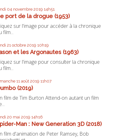
undi 04
novembre 2019
14h51
e port de la drogue (1953)
liquez sur l'image pour accéder à la chronique
 film...
undi 21
octobre 2019
10h19
ason et les Argonautes (1963)
liquez sur l'image pour consulter la chronique
 film...
imanche 11
août 2019
11h07
umbo (2019)
n film de Tim Burton Attend-on autant un film
...
undi 20
mai 2019
14h16
pider-Man : New Generation 3D (2018)
n film d'animation de Peter Ramsey, Bob
ersichetti et...