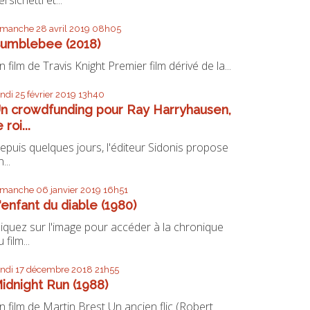
imanche 28
avril 2019
08h05
umblebee (2018)
n film de Travis Knight Premier film dérivé de la...
undi 25
février 2019
13h40
n crowdfunding pour Ray Harryhausen,
e roi...
epuis quelques jours, l'éditeur Sidonis propose
...
imanche 06
janvier 2019
16h51
'enfant du diable (1980)
liquez sur l'image pour accéder à la chronique
 film...
undi 17
décembre 2018
21h55
idnight Run (1988)
n film de Martin Brest Un ancien flic (Robert