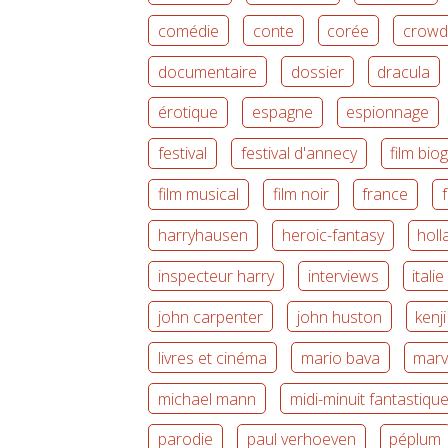
comédie
conte
corée
crowd
documentaire
dossier
dracula
érotique
espagne
espionnage
festival
festival d'annecy
film bio
film musical
film noir
france
harryhausen
heroic-fantasy
holl
inspecteur harry
interviews
italie
john carpenter
john huston
kenj
livres et cinéma
mario bava
marv
michael mann
midi-minuit fantastiqu
parodie
paul verhoeven
péplum