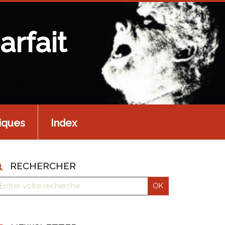
arfait
iques
Index
RECHERCHER