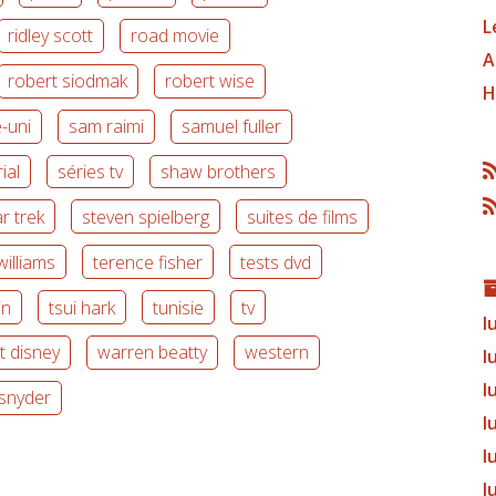
L
ridley scott
road movie
A
robert siodmak
robert wise
H
-uni
sam raimi
samuel fuller
ial
séries tv
shaw brothers
ar trek
steven spielberg
suites de films
illiams
terence fisher
tests dvd
in
tsui hark
tunisie
tv
l
t disney
warren beatty
western
l
l
 snyder
l
l
l