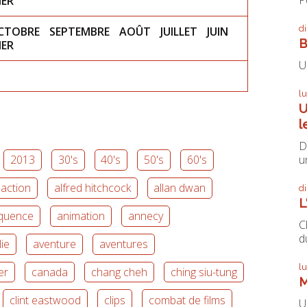
IER
d
CTOBRE
SEPTEMBRE
AOÛT
JUILLET
JUIN
B
IER
U
l
U
l
D
un
2013
30's
40's
50's
60's
action
alfred hitchcock
allan dwan
d
L
équence
animation
annecy
C
du
lie
aventure
aventures
l
ler
canada
chang cheh
ching siu-tung
M
clint eastwood
clips
combat de films
U