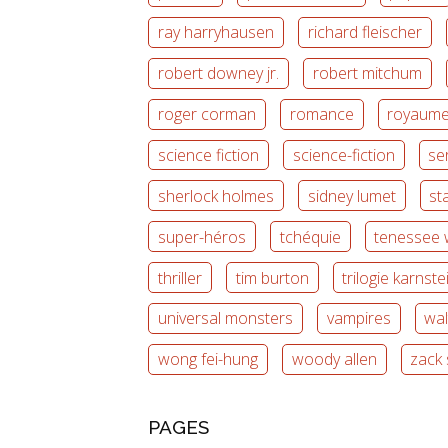
ray harryhausen
richard fleischer
robert downey jr.
robert mitchum
roger corman
romance
royaume
science fiction
science-fiction
ser
sherlock holmes
sidney lumet
st
super-héros
tchéquie
tenessee w
thriller
tim burton
trilogie karnste
universal monsters
vampires
wal
wong fei-hung
woody allen
zack
PAGES