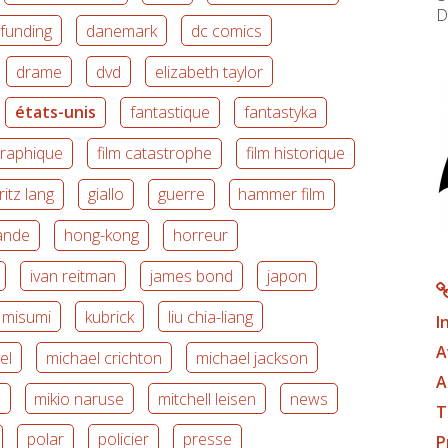
D
funding
danemark
dc comics
drame
dvd
elizabeth taylor
états-unis
fantastique
fantastyka
graphique
film catastrophe
film historique
fritz lang
giallo
guerre
hammer film
ande
hong-kong
horreur
ivan reitman
james bond
japon
i misumi
kubrick
liu chia-liang
I
A
el
michael crichton
michael jackson
A
e
mikio naruse
mitchell leisen
news
T
polar
policier
presse
P