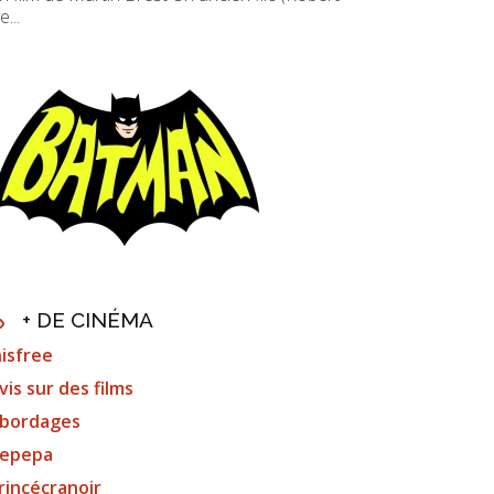
e...
+ DE CINÉMA
nisfree
vis sur des films
bordages
epepa
rincécranoir