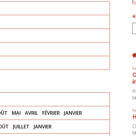
l
C
i
P
la
l
OÛT
MAI
AVRIL
FÉVRIER
JANVIER
H
C
OÛT
JUILLET
JANVIER
la