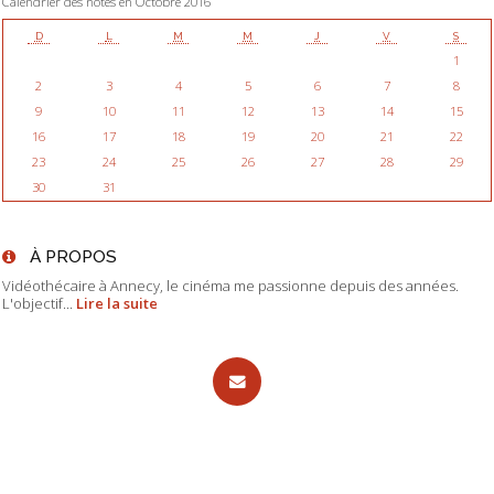
Calendrier des notes en Octobre 2016
D
L
M
M
J
V
S
1
2
3
4
5
6
7
8
9
10
11
12
13
14
15
16
17
18
19
20
21
22
23
24
25
26
27
28
29
30
31
À PROPOS
Vidéothécaire à Annecy, le cinéma me passionne depuis des années.
L'objectif...
Lire la suite