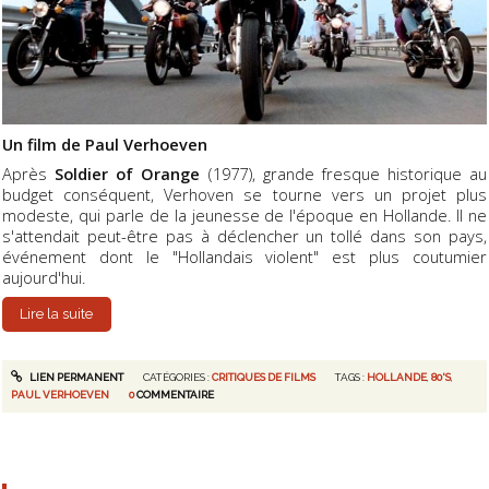
Un film de Paul Verhoeven
Après
Soldier of Orange
(1977), grande fresque historique au
budget conséquent, Verhoven se tourne vers un projet plus
modeste, qui parle de la jeunesse de l'époque en Hollande. Il ne
s'attendait peut-être pas à déclencher un tollé dans son pays,
événement dont le "Hollandais violent" est plus coutumier
aujourd'hui.
Lire la suite
LIEN PERMANENT
CATÉGORIES :
CRITIQUES DE FILMS
TAGS :
HOLLANDE
,
80'S
,
PAUL VERHOEVEN
0
COMMENTAIRE