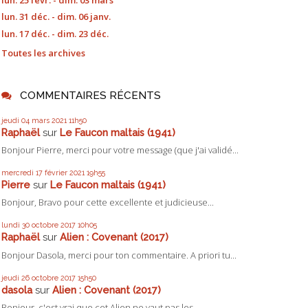
lun. 25 févr. - dim. 03 mars
lun. 31 déc. - dim. 06 janv.
lun. 17 déc. - dim. 23 déc.
Toutes les archives
COMMENTAIRES RÉCENTS
jeudi 04
mars 2021
11h50
Raphaël
sur
Le Faucon maltais (1941)
Bonjour Pierre, merci pour votre message (que j'ai validé...
mercredi 17
février 2021
19h55
Pierre
sur
Le Faucon maltais (1941)
Bonjour, Bravo pour cette excellente et judicieuse...
lundi 30
octobre 2017
10h05
Raphaël
sur
Alien : Covenant (2017)
Bonjour Dasola, merci pour ton commentaire. A priori tu...
jeudi 26
octobre 2017
15h50
dasola
sur
Alien : Covenant (2017)
Bonjour, c'est vrai que cet Alien ne vaut pas les...