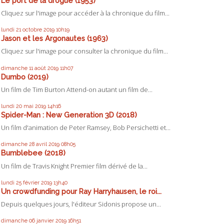
Le port de la drogue (1953)
Cliquez sur l'image pour accéder à la chronique du film...
lundi 21
octobre 2019
10h19
Jason et les Argonautes (1963)
Cliquez sur l'image pour consulter la chronique du film...
dimanche 11
août 2019
11h07
Dumbo (2019)
Un film de Tim Burton Attend-on autant un film de...
lundi 20
mai 2019
14h16
Spider-Man : New Generation 3D (2018)
Un film d'animation de Peter Ramsey, Bob Persichetti et...
dimanche 28
avril 2019
08h05
Bumblebee (2018)
Un film de Travis Knight Premier film dérivé de la...
lundi 25
février 2019
13h40
Un crowdfunding pour Ray Harryhausen, le roi...
Depuis quelques jours, l'éditeur Sidonis propose un...
dimanche 06
janvier 2019
16h51