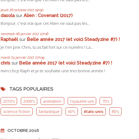
jeudi 26
octobre 2017
15h50
dasola
sur
Alien : Covenant (2017)
Bonjour, c'est vrai que cet Alien ne vaut pas les...
vendredi 06
janvier 2017
12h16
Raphaël
sur
Belle année 2017 (et voici Steadyzine #7) !
Je t'en prie Chris, tu as fait fort sur ce numéro ! La...
mardi 03
janvier 2017
22h39
chris
sur
Belle année 2017 (et voici Steadyzine #7) !
merci bcp Raph et je te souhaite une tres bonne année !
TAGS POPULAIRES
2010's
2000's
animation
royaume-uni
70's
science fiction
fantastique
60's
états-unis
80's
OCTOBRE 2016