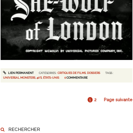
LIEN PERMANENT
CATÉGORIES :
CRITIQUES DE FILMS
,
DOSSIERS
TAGS :
UNIVERSAL MONSTERS
,
40'S
,
ÉTATS-UNIS
0
COMMENTAIRE
1
2
Page suivante
RECHERCHER