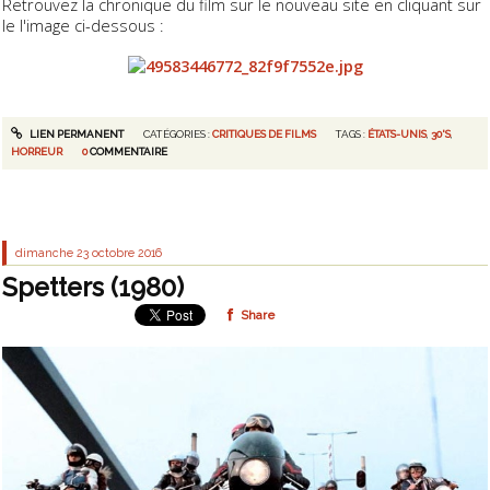
Retrouvez la chronique du film sur le nouveau site en cliquant sur
le l'image ci-dessous :
LIEN PERMANENT
CATÉGORIES :
CRITIQUES DE FILMS
TAGS :
ÉTATS-UNIS
,
30'S
,
HORREUR
0
COMMENTAIRE
dimanche 23
octobre 2016
Spetters (1980)
Share