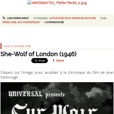
LIEN PERMANENT
CATÉGORIES :
ACTUS CINÉ/DVD
,
CRITIQUES DE FILMS
TAGS :
ÉTATS-UNIS
,
70'S
,
FANTASTIQUE
0
COMMENTAIRE
lundi 17
octobre 2016
She-Wolf of London (1946)
Share
Cliquez sur l'image pour accéder à la chronique du film de Jean
Yarbrough :