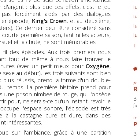
d'argent : plus que ces effets, c'est le jeu
l
 pas forcément aidés par des dialogues
l
mier épisode,
King's Crown
, et au deuxième,
l
ters). Ce dernier peut être considéré sans
courte première saison, tant ni les acteurs,
l
 visuel et la chute, ne sont mémorables.
T
 fil des épisodes. Aux trois premiers nous
ssant tout de même à nous faire trouver le
nutes (avec un petit mieux pour
Oxygène
,
 sexe au début), les trois suivants sont bien
s plus réussis, prend la forme d'un double-
j
du temps. La première histoire prend pour
R
 une prison nimbée de rouge, qui l'obsède
B
ir pour, ne serais-ce qu'un instant, revoir le
j'
 occupe l'espace sonore, l'épisode est très
lle à la castagne pure et dure, dans des
m
nt intéressantes.
P
up sur l'ambiance, grâce à une partition
B