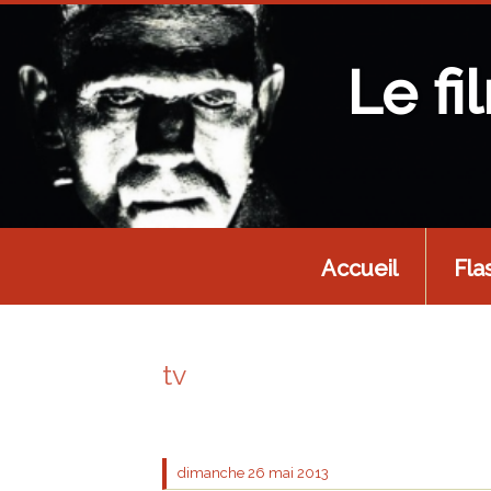
Le fi
Accueil
Fla
tv
dimanche 26
mai 2013