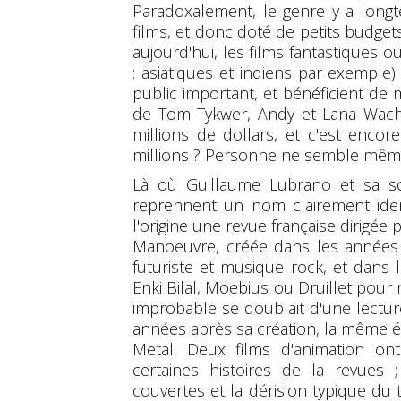
Paradoxalement, le genre y a long
films, et donc doté de petits budgets
aujourd'hui, les films fantastiques o
: asiatiques et indiens par exemple
public important, et bénéficient de
de Tom Tykwer, Andy et Lana Wacho
millions de dollars, et c'est enco
millions ? Personne ne semble même l
Là où Guillaume Lubrano et sa soc
reprennent un nom clairement ident
l'origine une revue française dirigée 
Manoeuvre, créée dans les années 
futuriste et musique rock, et dans
Enki Bilal, Moebius ou Druillet pour 
improbable se doublait d'une lectur
années après sa création, la même é
Metal. Deux films d'animation on
certaines histoires de la revues 
couvertes et la dérision typique du ti