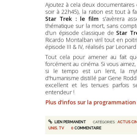
Ajoutez à cela deux documentaires d
soir à 22h45), la ration est tout à 
Star Trek : le film
s'avèrera asse
thématique sur la mort, sans compte
d'un épisode classique de
Star Tr
Ricardo Montalban viril tout en poitri
épisode III & IV, réalisés par Leona
Tout cela pour amener au fait q
forcément au cinéma. Si vous aimez,
si le tempo est un lent, la my
d'humanisme distillé par Gene Rod
excellent et les tenues parfois 
entendeur !
Plus d'infos sur la programmation
LIEN PERMANENT
CATÉGORIES :
ACTUS CI
UNIS
,
TV
0
COMMENTAIRE