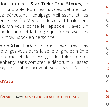
ont un inédit (
Star Trek : True Stories
, ce
l
fait honorable. Pour les novices, débuter par
L
z déroutant, l'équipage vieillissant et les
C
r le mystère V'ger, se détachant finalement
du
ek
. On vous conseille l'épisode II, avec un
ne luisante, et la trilogie qu'il forme avec les
l
rd Nimoy, Spock en personne.
J
ue ce
Star Trek
a fait de mieux n'est pas
C
 plongez-vous dans la série originale : même
du
thologie et le message de tolérance et
denberry, sans compter le décorum SF assez
d
sexy en diable peuvent vous ravir. A bon
D
U
de
 d'Arte
l
S
NÉ/DVD
TAGS :
STAR TREK
,
SCIENCE FICTION
,
ÉTATS-
U
P