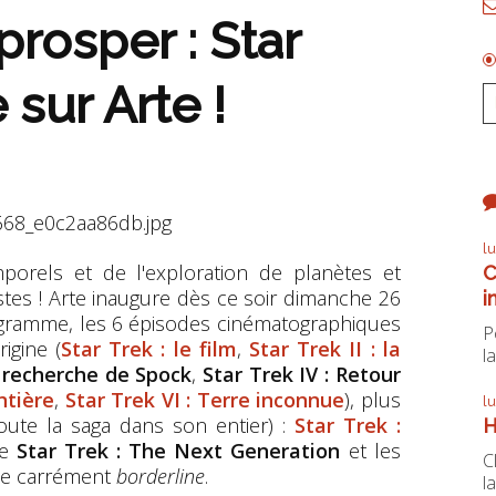
prosper : Star
sur Arte !
l
orels et de l'exploration de planètes et
C
tes ! Arte inaugure dès ce soir dimanche 26
i
rogramme, les 6 épisodes cinématographiques
P
igine (
Star Trek : le film
,
Star Trek II : la
la
la recherche de Spock
,
Star Trek IV : Retour
ntière
,
Star Trek VI : Terre inconnue
), plus
l
toute la saga dans son entier) :
Star Trek :
H
de
Star Trek : The Next Generation
et les
C
ine carrément
borderline
.
la