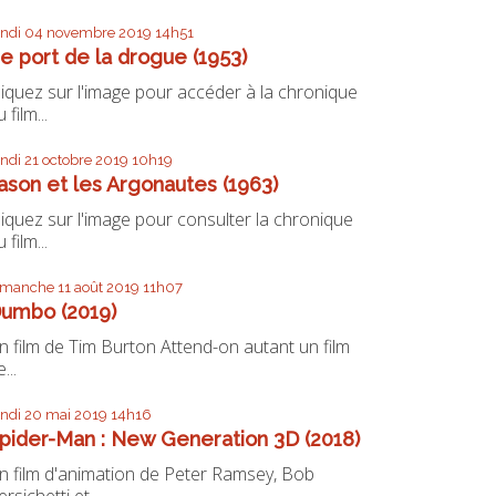
undi 04
novembre 2019
14h51
e port de la drogue (1953)
liquez sur l'image pour accéder à la chronique
 film...
undi 21
octobre 2019
10h19
ason et les Argonautes (1963)
liquez sur l'image pour consulter la chronique
 film...
imanche 11
août 2019
11h07
umbo (2019)
n film de Tim Burton Attend-on autant un film
...
undi 20
mai 2019
14h16
pider-Man : New Generation 3D (2018)
n film d'animation de Peter Ramsey, Bob
ersichetti et...