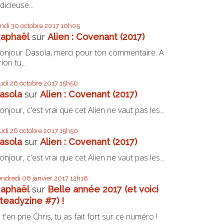
udicieuse...
undi 30
octobre 2017
10h05
aphaël
sur
Alien : Covenant (2017)
onjour Dasola, merci pour ton commentaire. A
iori tu...
eudi 26
octobre 2017
15h50
asola
sur
Alien : Covenant (2017)
onjour, c'est vrai que cet Alien ne vaut pas les...
eudi 26
octobre 2017
15h50
asola
sur
Alien : Covenant (2017)
onjour, c'est vrai que cet Alien ne vaut pas les...
endredi 06
janvier 2017
12h16
aphaël
sur
Belle année 2017 (et voici
teadyzine #7) !
e t'en prie Chris, tu as fait fort sur ce numéro !