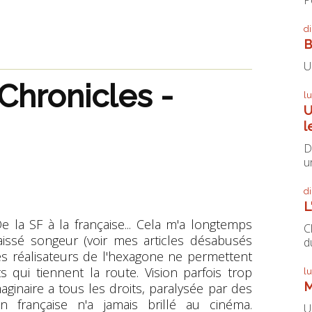
d
B
U
Chronicles -
l
U
l
D
un
d
L
e la SF à la française... Cela m'a longtemps
C
aissé songeur (voir mes articles désabusés
du
les réalisateurs de l'hexagone ne permettent
s qui tiennent la route. Vision parfois trop
l
M
ginaire a tous les droits, paralysée par des
ion française n'a jamais brillé au cinéma.
U