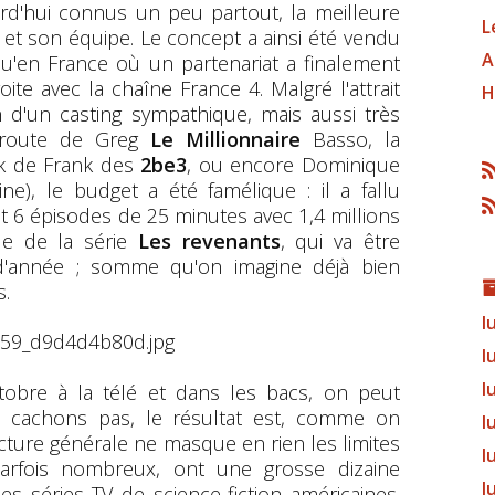
ourd'hui connus un peu partout, la meilleure
L
o et son équipe. Le concept a ainsi été vendu
A
qu'en France où un partenariat a finalement
ite avec la chaîne France 4. Malgré l'attrait
H
n d'un casting sympathique, mais aussi très
a route de Greg
Le Millionnaire
Basso, la
 de Frank des
2be3
, ou encore Dominique
ne), le budget a été famélique : il a fallu
 soit 6 épisodes de 25 minutes avec 1,4 millions
ode de la série
Les revenants
, qui va être
 d'année ; somme qu'on imagine déjà bien
s.
l
l
l
ctobre à la télé et dans les bacs, on peut
le cachons pas, le résultat est, comme on
l
facture générale ne masque en rien les limites
l
parfois nombreux, ont une grosse dizaine
l
s séries TV de science-fiction américaines.