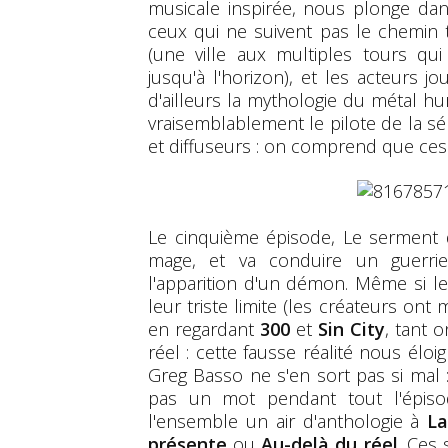
musicale inspirée, nous plonge dan
ceux qui ne suivent pas le chemin t
(une ville aux multiples tours qui
jusqu'à l'horizon), et les acteurs j
d'ailleurs la mythologie du métal hur
vraisemblablement le pilote de la s
et diffuseurs : on comprend que ces 
Le cinquième épisode, Le serment d
mage, et va conduire un guerrie
l'apparition d'un démon. Même si l
leur triste limite (les créateurs ont
en regardant
300
et
Sin City
, tant o
réel : cette fausse réalité nous él
Greg Basso ne s'en sort pas si mal : 
pas un mot pendant tout l'épiso
l'ensemble un air d'anthologie à
La
présente
ou
Au-delà du réel
. Ces