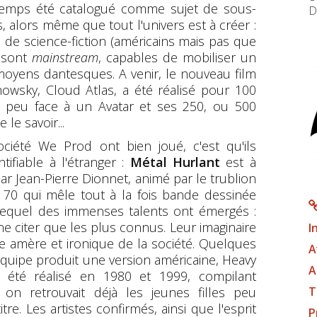
temps été catalogué comme sujet de sous-
D
, alors même que tout l'univers est à créer :
u de science-fiction (américains mais pas que
) sont
mainstream
, capables de mobiliser un
 moyens dantesques. A venir, le nouveau film
wsky, Cloud Atlas, a été réalisé pour 100
re peu face à un Avatar et ses 250, ou 500
e savoir...
iété We Prod ont bien joué, c'est qu'ils
ifiable à l'étranger :
Métal Hurlant
est à
par Jean-Pierre Dionnet, animé par le trublion
70 qui mêle tout à la fois bande dessinée
 lequel des immenses talents ont émergés :
ne citer que les plus connus. Leur imaginaire
I
e amère et ironique de la société. Quelques
A
quipe produit une version américaine, Heavy
A
t été réalisé en 1980 et 1999, compilant
T
; on retrouvait déjà les jeunes filles peu
tre. Les artistes confirmés, ainsi que l'esprit
P