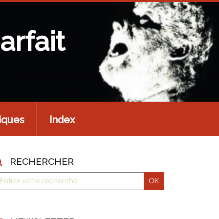
arfait
iques
Index
RECHERCHER