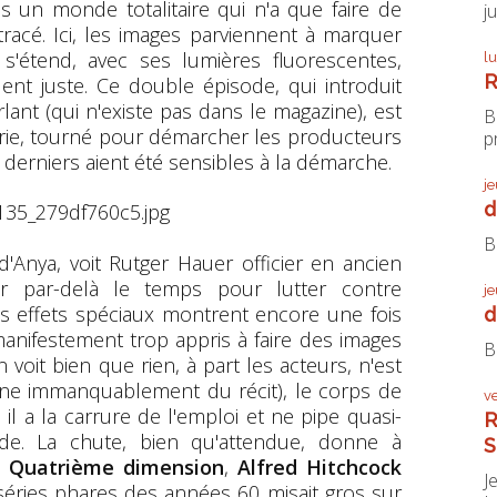
s un monde totalitaire qui n'a que faire de
j
racé. Ici, les images parviennent à marquer
 s'étend, avec ses lumières fluorescentes,
l
R
ouent juste. Ce double épisode, qui introduit
lant (qui n'existe pas dans le magazine), est
B
érie, tourné pour démarcher les producteurs
pr
derniers aient été sensibles à la démarche.
j
d
B
'Anya, voit Rutger Hauer officier en ancien
r par-delà le temps pour lutter contre
j
es effets spéciaux montrent encore une fois
d
 manifestement trop appris à faire des images
B
n voit bien que rien, à part les acteurs, n'est
oigne immanquablement du récit), le corps de
v
il a la carrure de l'emploi et ne pipe quasi-
R
de. La chute, bien qu'attendue, donne à
S
 Quatrième dimension
,
Alfred Hitchcock
J
 séries phares des années 60 misait gros sur