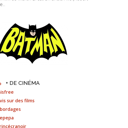
e...
+ DE CINÉMA
nisfree
vis sur des films
bordages
epepa
rincécranoir