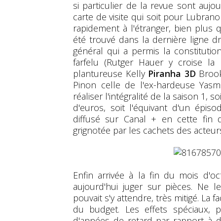
si particulier de la revue sont auj
carte de visite qui soit pour Lubran
rapidement à l'étranger, bien plus 
été trouvé dans la dernière ligne dro
général qui a permis la constitutio
farfelu (Rutger Hauer y croise l
plantureuse Kelly
Piranha 3D
Brook
Pinon celle de l'ex-hardeuse Yasmi
réaliser l'intégralité de la saison 1,
d'euros, soit l'équivant d'un épis
diffusé sur Canal + en cette fin
grignotée par les cachets des acteur
Enfin arrivée à la fin du mois d'o
aujourd'hui juger sur pièces. Ne 
pouvait s'y attendre, très mitigé. La 
du budget. Les effets spéciaux, 
d'années de retard par rapport à de