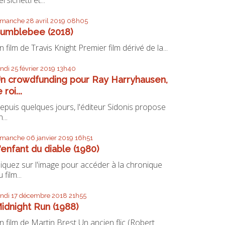
imanche 28
avril 2019
08h05
umblebee (2018)
n film de Travis Knight Premier film dérivé de la...
undi 25
février 2019
13h40
n crowdfunding pour Ray Harryhausen,
e roi...
epuis quelques jours, l'éditeur Sidonis propose
...
imanche 06
janvier 2019
16h51
'enfant du diable (1980)
liquez sur l'image pour accéder à la chronique
 film...
undi 17
décembre 2018
21h55
idnight Run (1988)
n film de Martin Brest Un ancien flic (Robert