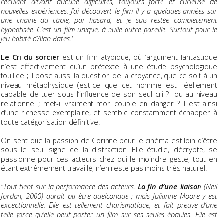
reculant devant aucune difficultés, toujours forte et curieuse de
nouvelles expériences. J’ai découvert le film il y a quelques années sur
une chaîne du câble, par hasard, et je suis restée complètement
hypnotisée. C’est un film unique, à nulle autre pareille. Surtout pour le
jeu habité d’Alan Bates."
Le Cri du sorcier
est un film atypique, où l’argument fantastique
n’est effectivement qu’un prétexte à une étude psychologique
fouillée ; il pose aussi la question de la croyance, que ce soit à un
niveau métaphysique (est-ce que cet homme est réellement
capable de tuer sous l’influence de son seul cri ?- ou au niveau
relationnel ; met-il vraiment mon couple en danger ? Il est ainsi
d’une richesse exemplaire, et semble constamment échapper à
toute catégorisation définitive.
On sent que la passion de Corinne pour le cinéma est loin d’être
sous le seul signe de la distraction. Elle étudie, décrypte, se
passionne pour ces acteurs chez qui le moindre geste, tout en
étant extrêmement travaillé, n’en reste pas moins très naturel.
"Tout tient sur la performance des acteurs.
La fin d’une liaison
(Neil
Jordan, 2000) aurait pu être quelconque ; mais Julianne Moore y est
exceptionnelle. Elle est tellement charismatique, et fait preuve d’une
telle force qu’elle peut porter un film sur ses seules épaules. Elle est