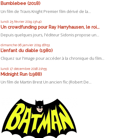
Bumblebee (2018)
Un film de Travis Knight Premier film dérivé de la...
lundi 25
février 2019
13h40
Un crowdfunding pour Ray Harryhausen, le roi...
Depuis quelques jours, l'éditeur Sidonis propose un...
dimanche 06
janvier 2019
16h51
L'enfant du diable (1980)
Cliquez sur l'image pour accéder à la chronique du film...
lundi 17
décembre 2018
21h55
Midnight Run (1988)
Un film de Martin Brest Un ancien flic (Robert De...