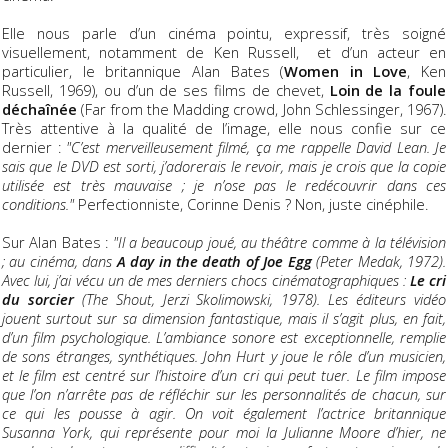
Elle nous parle d’un cinéma pointu, expressif, très soigné
visuellement, notamment de Ken Russell, et d’un acteur en
particulier, le britannique Alan Bates (
Women in Love
, Ken
Russell, 1969), ou d’un de ses films de chevet,
Loin de la foule
déchaînée
(Far from the Madding crowd, John Schlessinger, 1967).
Très attentive à la qualité de l’image, elle nous confie sur ce
dernier :
"C’est merveilleusement filmé, ça me rappelle David Lean. Je
sais que le DVD est sorti, j’adorerais le revoir, mais je crois que la copie
utilisée est très mauvaise ; je n’ose pas le redécouvrir dans ces
conditions."
Perfectionniste, Corinne Denis ? Non, juste cinéphile.
Sur Alan Bates :
"Il a beaucoup joué, au théâtre comme à la télévision
; au cinéma, dans
A day in the death of Joe Egg
(Peter Medak, 1972).
Avec lui, j’ai vécu un de mes derniers chocs cinématographiques :
Le cri
du sorcier
(The Shout, Jerzi Skolimowski, 1978). Les éditeurs vidéo
jouent surtout sur sa dimension fantastique, mais il s’agit plus, en fait,
d’un film psychologique. L’ambiance sonore est exceptionnelle, remplie
de sons étranges, synthétiques. John Hurt y joue le rôle d’un musicien,
et le film est centré sur l’histoire d’un cri qui peut tuer. Le film impose
que l’on n’arrête pas de réfléchir sur les personnalités de chacun, sur
ce qui les pousse à agir. On voit également l’actrice britannique
Susanna York, qui représente pour moi la Julianne Moore d’hier, ne