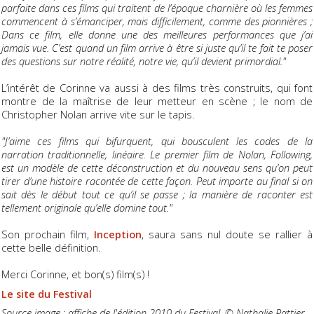
parfaite dans ces films qui traitent de l’époque charnière où les femmes
commencent à s’émanciper, mais difficilement, comme des pionnières ;
Dans ce film, elle donne une des meilleures performances que j’ai
jamais vue. C’est quand un film arrive à être si juste qu’il te fait te poser
des questions sur notre réalité, notre vie, qu’il devient primordial."
L’intérêt de Corinne va aussi à des films très construits, qui font
montre de la maîtrise de leur metteur en scène ; le nom de
Christopher Nolan arrive vite sur le tapis.
"J’aime ces films qui bifurquent, qui bousculent les codes de la
narration traditionnelle, linéaire. Le premier film de Nolan, Following,
est un modèle de cette déconstruction et du nouveau sens qu’on peut
tirer d’une histoire racontée de cette façon. Peut importe au final si on
sait dès le début tout ce qu’il se passe ; la manière de raconter est
tellement originale qu’elle domine tout."
Son prochain film,
Inception
, saura sans nul doute se rallier à
cette belle définition.
Merci Corinne, et bon(s) film(s) !
Le site du Festival
Source image : affiche de l'édition 2010 du Festival, © Nathalie Pattier