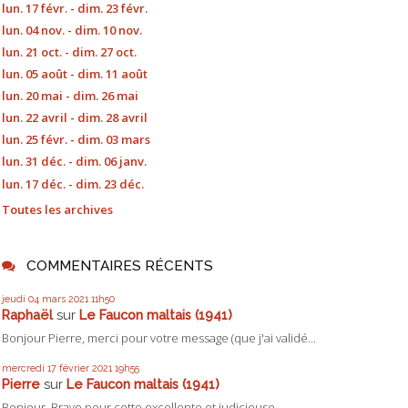
lun. 17 févr. - dim. 23 févr.
lun. 04 nov. - dim. 10 nov.
lun. 21 oct. - dim. 27 oct.
lun. 05 août - dim. 11 août
lun. 20 mai - dim. 26 mai
lun. 22 avril - dim. 28 avril
lun. 25 févr. - dim. 03 mars
lun. 31 déc. - dim. 06 janv.
lun. 17 déc. - dim. 23 déc.
Toutes les archives
COMMENTAIRES RÉCENTS
jeudi 04
mars 2021
11h50
Raphaël
sur
Le Faucon maltais (1941)
Bonjour Pierre, merci pour votre message (que j'ai validé...
mercredi 17
février 2021
19h55
Pierre
sur
Le Faucon maltais (1941)
Bonjour, Bravo pour cette excellente et judicieuse...