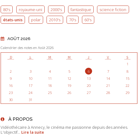
80's
royaume-uni
2000's
fantastique
science fiction
états-unis
polar
2010's
70's
60's
AOÛT 2026
Calendrier des notes en Août 2026
D
L
M
M
J
V
S
1
2
3
4
5
6
7
8
9
10
11
12
13
14
15
16
17
18
19
20
21
22
23
24
25
26
27
28
29
30
31
À PROPOS
Vidéothécaire à Annecy, le cinéma me passionne depuis des années.
L'objectif...
Lire la suite