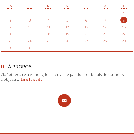
D
L
M
M
J
V
S
1
2
3
4
5
6
7
8
9
10
11
12
13
14
15
16
17
18
19
20
21
22
23
24
25
26
27
28
29
30
31
À PROPOS
Vidéothécaire à Annecy, le cinéma me passionne depuis des années.
L'objectif...
Lire la suite