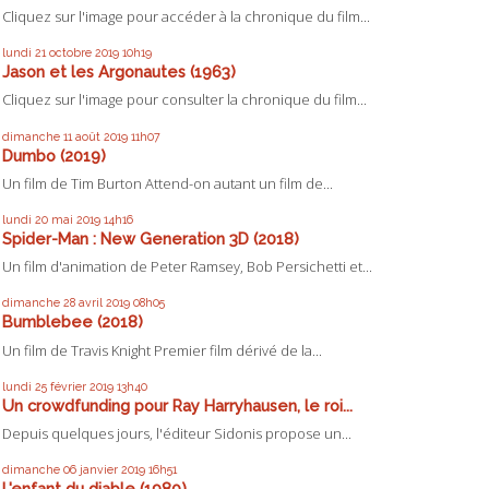
Cliquez sur l'image pour accéder à la chronique du film...
lundi 21
octobre 2019
10h19
Jason et les Argonautes (1963)
Cliquez sur l'image pour consulter la chronique du film...
dimanche 11
août 2019
11h07
Dumbo (2019)
Un film de Tim Burton Attend-on autant un film de...
lundi 20
mai 2019
14h16
Spider-Man : New Generation 3D (2018)
Un film d'animation de Peter Ramsey, Bob Persichetti et...
dimanche 28
avril 2019
08h05
Bumblebee (2018)
Un film de Travis Knight Premier film dérivé de la...
lundi 25
février 2019
13h40
Un crowdfunding pour Ray Harryhausen, le roi...
Depuis quelques jours, l'éditeur Sidonis propose un...
dimanche 06
janvier 2019
16h51
L'enfant du diable (1980)