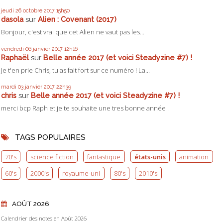
jeudi 26
octobre 2017
15h50
dasola
sur
Alien : Covenant (2017)
Bonjour, c'est vrai que cet Alien ne vaut pas les...
vendredi 06
janvier 2017
12h16
Raphaël
sur
Belle année 2017 (et voici Steadyzine #7) !
Je t'en prie Chris, tu as fait fort sur ce numéro ! La...
mardi 03
janvier 2017
22h39
chris
sur
Belle année 2017 (et voici Steadyzine #7) !
merci bcp Raph et je te souhaite une tres bonne année !
TAGS POPULAIRES
70's
science fiction
fantastique
états-unis
animation
60's
2000's
royaume-uni
80's
2010's
AOÛT 2026
Calendrier des notes en Août 2026