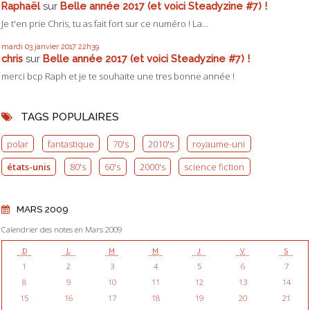
Raphaël
sur
Belle année 2017 (et voici Steadyzine #7) !
Je t'en prie Chris, tu as fait fort sur ce numéro ! La...
mardi 03
janvier 2017
22h39
chris
sur
Belle année 2017 (et voici Steadyzine #7) !
merci bcp Raph et je te souhaite une tres bonne année !
TAGS POPULAIRES
polar
fantastique
70's
2010's
royaume-uni
états-unis
80's
60's
2000's
science fiction
MARS 2009
Calendrier des notes en Mars 2009
D
L
M
M
J
V
S
1
2
3
4
5
6
7
8
9
10
11
12
13
14
15
16
17
18
19
20
21