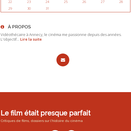
22
23
24
25
26
27
28
29
30
31
À PROPOS
Vidéothécaire à Annecy, le cinéma me passionne depuis des années.
L'objectif...
Lire la suite
Le film était presque parfait
Critiques de films, dossiers sur l'histoire du cinéma