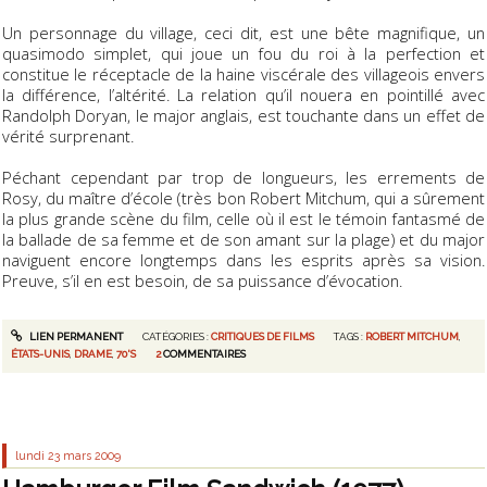
Un personnage du village, ceci dit, est une bête magnifique, un
quasimodo simplet, qui joue un fou du roi à la perfection et
constitue le réceptacle de la haine viscérale des villageois envers
la différence, l’altérité. La relation qu’il nouera en pointillé avec
Randolph Doryan, le major anglais, est touchante dans un effet de
vérité surprenant.
Péchant cependant par trop de longueurs, les errements de
Rosy, du maître d’école (très bon Robert Mitchum, qui a sûrement
la plus grande scène du film, celle où il est le témoin fantasmé de
la ballade de sa femme et de son amant sur la plage) et du major
naviguent encore longtemps dans les esprits après sa vision.
Preuve, s’il en est besoin, de sa puissance d’évocation.
LIEN PERMANENT
CATÉGORIES :
CRITIQUES DE FILMS
TAGS :
ROBERT MITCHUM
,
ÉTATS-UNIS
,
DRAME
,
70'S
2
COMMENTAIRES
lundi 23
mars 2009