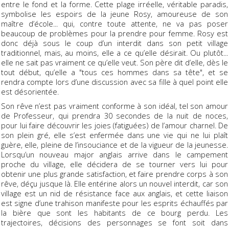
entre le fond et la forme. Cette plage irréelle, véritable paradis,
symbolise les espoirs de la jeune Rosy, amoureuse de son
maître d’école... qui, contre toute attente, ne va pas poser
beaucoup de problèmes pour la prendre pour femme. Rosy est
donc déjà sous le coup d’un interdit dans son petit village
traditionnel, mais, au moins, elle a ce qu’elle désirait. Ou plutôt...
elle ne sait pas vraiment ce qu’elle veut. Son père dit d’elle, dès le
tout début, qu’elle a "tous ces hommes dans sa tête", et se
rendra compte lors d’une discussion avec sa fille à quel point elle
est désorientée.
Son rêve n’est pas vraiment conforme à son idéal, tel son amour
de Professeur, qui prendra 30 secondes de la nuit de noces,
pour lui faire découvrir les joies (fatiguées) de l’amour charnel. De
son plein gré, elle s’est enfermée dans une vie qui ne lui plaît
guère, elle, pleine de l’insouciance et de la vigueur de la jeunesse.
Lorsqu’un nouveau major anglais arrive dans le campement
proche du village, elle décidera de se tourner vers lui pour
obtenir une plus grande satisfaction, et faire prendre corps à son
rêve, déçu jusque là. Elle entérine alors un nouvel interdit, car son
village est un nid de résistance face aux anglais, et cette liaison
est signe d’une trahison manifeste pour les esprits échauffés par
la bière que sont les habitants de ce bourg perdu. Les
trajectoires, décisions des personnages se font soit dans