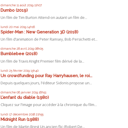
dimanche 11
août 2019
11h07
Dumbo (2019)
Un film de Tim Burton Attend-on autant un film de...
lundi 20
mai 2019
14h16
Spider-Man : New Generation 3D (2018)
Un film d'animation de Peter Ramsey, Bob Persichetti et...
dimanche 28
avril 2019
08h05
Bumblebee (2018)
Un film de Travis Knight Premier film dérivé de la...
lundi 25
février 2019
13h40
Un crowdfunding pour Ray Harryhausen, le roi...
Depuis quelques jours, l'éditeur Sidonis propose un...
dimanche 06
janvier 2019
16h51
L'enfant du diable (1980)
Cliquez sur l'image pour accéder à la chronique du film...
lundi 17
décembre 2018
21h55
Midnight Run (1988)
Un film de Martin Brest Un ancien flic (Robert De...