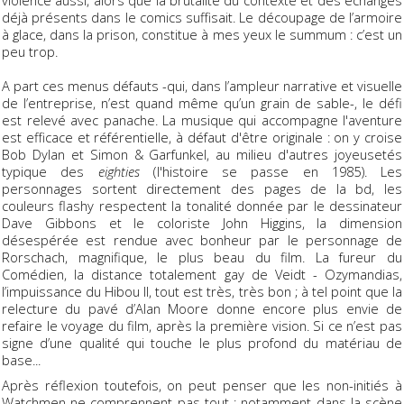
violence aussi, alors que la brutalité du contexte et des échanges
déjà présents dans le comics suffisait. Le découpage de l’armoire
à glace, dans la prison, constitue à mes yeux le summum : c’est un
peu trop.
A part ces menus défauts -qui, dans l’ampleur narrative et visuelle
de l’entreprise, n’est quand même qu’un grain de sable-, le défi
est relevé avec panache. La musique qui accompagne l'aventure
est efficace et référentielle, à défaut d'être originale : on y croise
Bob Dylan et Simon & Garfunkel, au milieu d'autres joyeusetés
typique des
eighties
(l'histoire se passe en 1985). Les
personnages sortent directement des pages de la bd, les
couleurs flashy respectent la tonalité donnée par le dessinateur
Dave Gibbons et le coloriste John Higgins, la dimension
désespérée est rendue avec bonheur par le personnage de
Rorschach, magnifique, le plus beau du film. La fureur du
Comédien, la distance totalement gay de Veidt - Ozymandias,
l’impuissance du Hibou II, tout est très, très bon ; à tel point que la
relecture du pavé d’Alan Moore donne encore plus envie de
refaire le voyage du film, après la première vision. Si ce n’est pas
signe d’une qualité qui touche le plus profond du matériau de
base...
Après réflexion toutefois, on peut penser que les non-initiés à
Watchmen ne comprennent pas tout ; notamment dans la scène