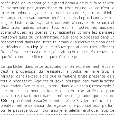
bref : l’idée de voir tout ça sur grand écran a de quoi faire saliver.
En n’omettant pas grand-chose du récit originel -si ce n’est le
mise en abîme du gosse noir qui lit un comics, la mort d’Hollis
Mason, dont on sait pouvoir bénéficier dans la prochaine version
longue, l’histoire du psychiatre qui tente d’analyser Rorschach, et
deux trois autres détails, tout est là. Toutes les audaces
scénaristiques, les scènes traumatisantes comme les pensées
métaphysiques du Dr Manhattan, nous sont proposées dans un
respect total, dans une littéralité jamais vu auparavant, sinon dans
le décalque
Sin City
(que je trouve par ailleurs très efficace).
Donc c’est une réussite. Mais, c’aurait pu être un chef d’œuvre, ce
que Watchmen - le film manque d’être, de peu.
Ce qui fâche, dans cette adaptation sinon extrêmement réussie,
c’est la propension du réalisateur à vouloir en faire trop, à
rajouter dans l’excès alors que la matière brute présente déjà
tout le nécessaire. Rajouter du sexe, pourquoi pas, mais la scène
en question (Dan et Miss Jupiter II dans le vaisseau) ressemble à
une pose nullement excitante et bien trop artificielle pour
convaincre, exactement dans la même configuration que celle de
300
, le précédent essai (vraiment raté) de Snyder : même filtres
bleutés, même sensation de regarder une publicité pour parfum
ou le passage coquin d’un anonyme téléfilm érotique. Trop de