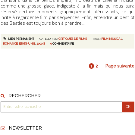
chansons dans ce temps imparti) morceau de cinéma musical
comme une grosse glace, indigeste à la fin mais qui nous aura
réservé certains moments graphiquement intéressants, ce qui
incite à regarder le film par séquences. Enfin, entendre un best-of
des Beatles est toujours bon à prendre...
LIEN PERMANENT
CATÉGORIES :
CRITIQUES DE FILMS
TAGS :
FILM MUSICAL
,
ROMANCE
,
ÉTATS-UNIS
,
2000'S
0
COMMENTAIRE
1
2
Page suivante
RECHERCHER
NEWSLETTER