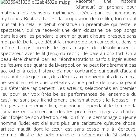
Raconter une histoire
(d’amour) en prenant pour
matériau les chansons mythiques créées par les non moins
mythiques Beatles. Tel est la proposition de ce film, forcément
musical. En cela, le début constitue un préambule qui teste le
spectateur, qui va recevoir une demi-douzaine de pop songs
dans les oreilles pendant le premier quart d’heure, presque sans
mot parlé. De fait, ce début fait montre de son concept, et dans le
même temps prends le gros risque de désolidariser le
spectateur avec le fil (ténu) du récit ; il le paie au prix fort. On a
beau être charmé par les réorchestrations parfois ingénieuses
de l’œuvre des quatre de Liverpool, on ne peut foncièrement pas
accrocher à cette histoire d’amour contrariée, qui paraît d’autant
plus artificielle que tout, des décors aux mouvements de caméra,
ne semblent être que prétextes à une partie de jukebox géant
qui s’éternise rapidement. Les acteurs, sélectionnés en premier
lieu pour leur voix (très belles performances de l’ensemble du
cast) ne sont pas franchement charismatiques ; le fadasse Jim
Sturgess en premier lieu, qui donne cependant le ton de la
romance en commençant dès les premières images à chanter
Girl
: l’objet de son affection, celui du film. Le personnage du jeune
homme (Jude) est d’ailleurs plus une caricature qu’autre chose,
artiste maudit dont le cœur est sans cesse mis à l’épreuve,
comme l’illustre de belle manière la séquence de
Strawberry