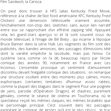
Film Sandwich, la Carioca.
On peut donc trouver à HFS (alias Kentucky Fried Movie,
référence à la chaîne de fast food américaine KFC, Kentucky Fried
Chicken) une dimension télévisuelle vraiment assumée,
l’enchaînement non-stop des sketches sans aucun lien narratif
entre eux se rapprochant d’un effréné zapping télé. Appuyant
cela, les guest-stars aperçus ici et là sont souvent issus du
monde télévisuel, à l'image de Bill Bixby , qui incarne à l’époque
Bruce Banner dans la série
Hulk
. Les segments du film sont des
publicités, des bandes annonces, des passages d’émissions télé
dont la variété empêche la lassitude, mais pas l’ennui. Ce
système sera, comme on l’a dit, beaucoup repris par l’école
comique des années 90, notamment en France avec Les
Inconnus. L’ensemble provoque un sentiment d’amusement
discontinu devant l’inégalité comique des situations : on remarque
une structure oscillant entre des moments plus calmes, moins
euphoriques (certaines tentatives d’humour assez ratées,
comme la plupart des blagues dans le segment Pour une poignée
de yens, parodie d’
Opération Dragon
), et d’autres, purement
géniales, comme le séance de cinéma en Touchorama, où le
spectateur reçoit les mêmes claques, les mêmes brutalités que
le personnage principal. C’est souvent dans les passages
exploitant le comique de gestes qu’il est le plus réussi : le truc