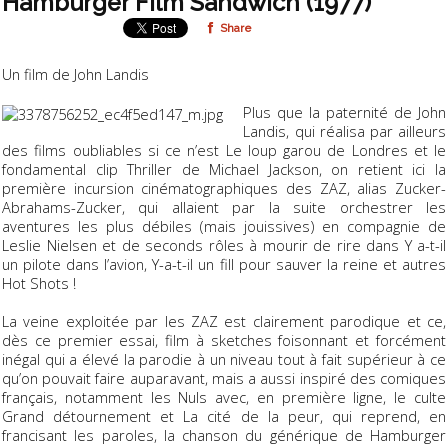
Hamburger Film Sandwich (1977)
Share
Un film de John Landis
Plus que la paternité de John
Landis, qui réalisa par ailleurs
des films oubliables si ce n’est
Le loup garou de Londres
et le
fondamental clip
Thriller
de Michael Jackson, on retient ici la
première incursion cinématographiques des ZAZ, alias Zucker-
Abrahams-Zucker, qui allaient par la suite orchestrer les
aventures les plus débiles (mais jouissives) en compagnie de
Leslie Nielsen et de seconds rôles à mourir de rire dans
Y a-t-il
un pilote dans l’avion
,
Y-a-t-il un fill pour sauver la reine
et autres
Hot Shots !
La veine exploitée par les ZAZ est clairement parodique et ce,
dès ce premier essai, film à sketches foisonnant et forcément
inégal qui a élevé la parodie à un niveau tout à fait supérieur à ce
qu’on pouvait faire auparavant, mais a aussi inspiré des comiques
français, notamment les Nuls avec, en première ligne, le culte
Grand détournement
et
La cité de la peur
, qui reprend, en
francisant les paroles, la chanson du générique de Hamburger