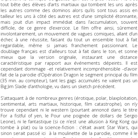
tout bête des élèves d’arts martiaux qui tombent les uns après
les autres comme des dominos alors qu’ils sont tous assis en
tailleur les uns à côté des autres est d’une simplicité étonnante,
mais jouit d’un impact immédiat dans l’accumulation, souvent
difficile, de ce genre d’exercice. Le film offre ainsi, sûrement
involontairement, un mouvement de vagues comiques, allant d’un
échec à une réussite, faisant du tout un ensemble tout à fait
regardable, même si jamais franchement passionnant. Le
doublage français est d’ailleurs tout à fait dans le ton, et sonne
mieux que la version originale, instaurant une distance
caractéristique par rapport aux événements dépeints. Il est
cependant dommage -et relativement incompréhensible -d’avoir
fait de la parodie d’Opération Dragon le segment principal du film
(35 min. au compteur), tant les gags accumulés ne valent pas un
Big Jim Slade d’anthologie, vu dans un sketch précédent.
S’attaquant à de nombreux genres (érotique, polar, blaxploitation,
sentimental, arts martiaux, historique, film catastrophe), on n’y
trouve cependant ni le western (pourtant annoncé dans le titre
For a fistful of yen, le Pour une poignée de dollars de Sergio
Leone), ni le fantastique (si ce n’est une allusion à King Kong qui
tombe à plat) ou la science-fiction : c'était avant Star Wars, qui
sinon serait passé ici à la moulinette de la parodie, comme il le