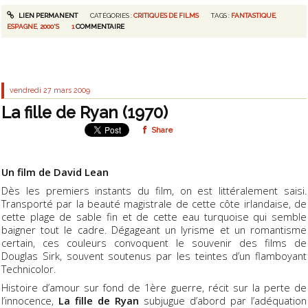
LIEN PERMANENT
CATÉGORIES :
CRITIQUES DE FILMS
TAGS :
FANTASTIQUE
,
ESPAGNE
,
2000'S
1
COMMENTAIRE
vendredi 27
mars 2009
La fille de Ryan (1970)
Share
Un film de David Lean
Dès les premiers instants du film, on est littéralement saisi.
Transporté par la beauté magistrale de cette côte irlandaise, de
cette plage de sable fin et de cette eau turquoise qui semble
baigner tout le cadre. Dégageant un lyrisme et un romantisme
certain, ces couleurs convoquent le souvenir des films de
Douglas Sirk, souvent soutenus par les teintes d’un flamboyant
Technicolor.
Histoire d’amour sur fond de 1ère guerre, récit sur la perte de
l’innocence,
La fille de Ryan
subjugue d’abord par l’adéquation