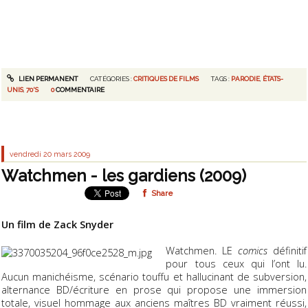
LIEN PERMANENT
CATÉGORIES :
CRITIQUES DE FILMS
TAGS :
PARODIE
,
ÉTATS-
UNIS
,
70'S
0
COMMENTAIRE
vendredi 20
mars 2009
Watchmen - les gardiens (2009)
Share
Un film de Zack Snyder
Watchmen. LE
comics
définitif
pour tous ceux qui l’ont lu.
Aucun manichéisme, scénario touffu et hallucinant de subversion,
alternance BD/écriture en prose qui propose une immersion
totale, visuel hommage aux anciens maîtres BD vraiment réussi,