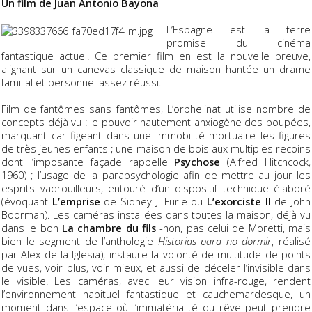
Un film de Juan Antonio Bayona
L’Espagne est la terre
promise du cinéma
fantastique actuel. Ce premier film en est la nouvelle preuve,
alignant sur un canevas classique de maison hantée un drame
familial et personnel assez réussi.
Film de fantômes sans fantômes, L’orphelinat utilise nombre de
concepts déjà vu : le pouvoir hautement anxiogène des poupées,
marquant car figeant dans une immobilité mortuaire les figures
de très jeunes enfants ; une maison de bois aux multiples recoins
dont l’imposante façade rappelle
Psychose
(Alfred Hitchcock,
1960) ; l’usage de la parapsychologie afin de mettre au jour les
esprits vadrouilleurs, entouré d’un dispositif technique élaboré
(évoquant
L’emprise
de Sidney J. Furie ou
L’exorciste II
de John
Boorman). Les caméras installées dans toutes la maison, déjà vu
dans le bon
La chambre du fils
-non, pas celui de Moretti, mais
bien le segment de l’anthologie
Historias para no dormir
, réalisé
par Alex de la Iglesia), instaure la volonté de multitude de points
de vues, voir plus, voir mieux, et aussi de déceler l’invisible dans
le visible. Les caméras, avec leur vision infra-rouge, rendent
l’environnement habituel fantastique et cauchemardesque, un
moment dans l’espace où l’immatérialité du rêve peut prendre