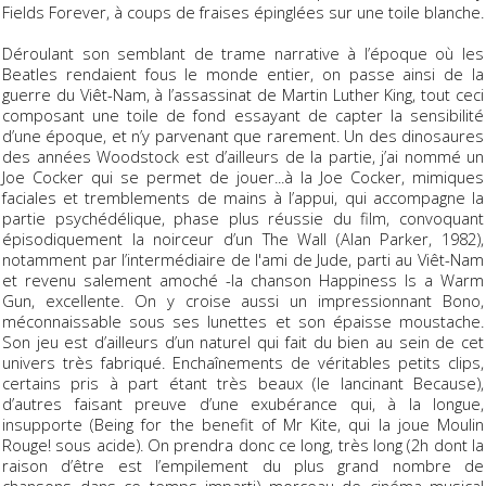
Fields Forever
, à coups de fraises épinglées sur une toile blanche.
Déroulant son semblant de trame narrative à l’époque où les
Beatles rendaient fous le monde entier, on passe ainsi de la
guerre du Viêt-Nam, à l’assassinat de Martin Luther King, tout ceci
composant une toile de fond essayant de capter la sensibilité
d’une époque, et n’y parvenant que rarement. Un des dinosaures
des années Woodstock est d’ailleurs de la partie, j’ai nommé un
Joe Cocker qui se permet de jouer...à la Joe Cocker, mimiques
faciales et tremblements de mains à l’appui, qui accompagne la
partie psychédélique, phase plus réussie du film, convoquant
épisodiquement la noirceur d’un
The Wall
(Alan Parker, 1982),
notamment par l’intermédiaire de l'ami de Jude, parti au Viêt-Nam
et revenu salement amoché -la chanson
Happiness Is a Warm
Gun
, excellente. On y croise aussi un impressionnant Bono,
méconnaissable sous ses lunettes et son épaisse moustache.
Son jeu est d’ailleurs d’un naturel qui fait du bien au sein de cet
univers très fabriqué. Enchaînements de véritables petits clips,
certains pris à part étant très beaux (le lancinant
Because
),
d’autres faisant preuve d’une exubérance qui, à la longue,
insupporte (
Being for the benefit of Mr Kite
, qui la joue
Moulin
Rouge!
sous acide). On prendra donc ce long, très long (2h dont la
raison d’être est l’empilement du plus grand nombre de