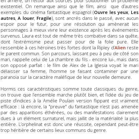
en arrière, un retour aux sources pour solutionner un problème
existentiel. On remarque ainsi que le film, ainsi que d’autres
exemples du cinéma fantastique espagnol (
Ouvre les yeux
,
Les
autres
,
A louer
,
Fragile
), sont ancrés dans le passé, avec aucun
espoir pour le futur, pour une résolution qui amènerait les
personnages à mieux vivre leur existence après les événements
survenus. Laura est tout de même très combative dans sa quête,
dont l’extrémisme peut passer pour de la folie pure. Elle
ressemble à ces héroïnes très fortes dont la Ripley d’
Alien
reste
le parent commun. Son parcours, laissant peu à peu de côté son
mari, rappelle celui de La chambre du fils - encore lui-, mais dans
son opposé parfait : le film de Alex de La Iglesia voyait le mari
délaisser sa femme, l’homme se faisant contaminer par une
paranoïa sur la caractère maléfique de leur nouvelle demeure.
Hormis ces caractéristiques somme toute classiques du genre,
on trouve que l’ensemble marche plutôt bien, et l’idée du jeu de
piste d’indices à la Amélie Poulain version flippant est vraiment
efficace : là encore, la "preuve" du fantastique n’est pas amenée
par des apparitions éthérées, ou des manifestations clairement
dues à un élément surnaturel, mais jaillit de la matérialité la plus
entière. L’orphelinat est donc une réussite, cependant peut-être
trop héritière de certains lieux communs du genre.