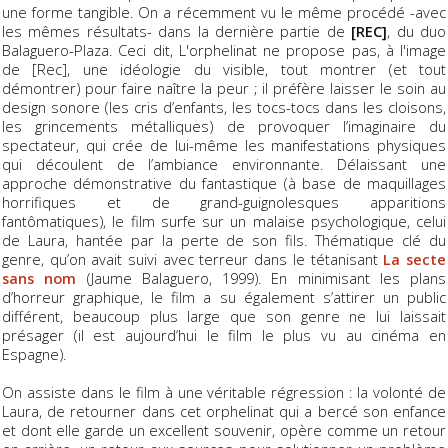
une forme tangible. On a récemment vu le même procédé -avec
les mêmes résultats- dans la dernière partie de
[REC]
, du duo
Balaguero-Plaza. Ceci dit, L'orphelinat ne propose pas, à l'image
de [Rec], une idéologie du visible, tout montrer (et tout
démontrer) pour faire naître la peur ; il préfère laisser le soin au
design sonore (les cris d’enfants, les tocs-tocs dans les cloisons,
les grincements métalliques) de provoquer l’imaginaire du
spectateur, qui crée de lui-même les manifestations physiques
qui découlent de l’ambiance environnante. Délaissant une
approche démonstrative du fantastique (à base de maquillages
horrifiques et de grand-guignolesques apparitions
fantômatiques), le film surfe sur un malaise psychologique, celui
de Laura, hantée par la perte de son fils. Thématique clé du
genre, qu’on avait suivi avec terreur dans le tétanisant
La secte
sans nom
(Jaume Balaguero, 1999). En minimisant les plans
d’horreur graphique, le film a su également s’attirer un public
différent, beaucoup plus large que son genre ne lui laissait
présager (il est aujourd’hui le film le plus vu au cinéma en
Espagne).
On assiste dans le film à une véritable régression : la volonté de
Laura, de retourner dans cet orphelinat qui a bercé son enfance
et dont elle garde un excellent souvenir, opère comme un retour