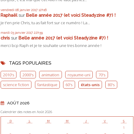
vendredi 06
janvier 2017
12h16
Raphaël
sur
Belle année 2017 (et voici Steadyzine #7) !
Je t'en prie Chris, tu as fait fort sur ce numéro ! La...
mardi 03
janvier 2017
22h39
chris
sur
Belle année 2017 (et voici Steadyzine #7) !
merci bcp Raph et je te souhaite une tres bonne année !
TAGS POPULAIRES
2010's
2000's
animation
royaume-uni
70's
science fiction
fantastique
60's
états-unis
80's
AOÛT 2026
Calendrier des notes en Août 2026
D
L
M
M
J
V
S
1