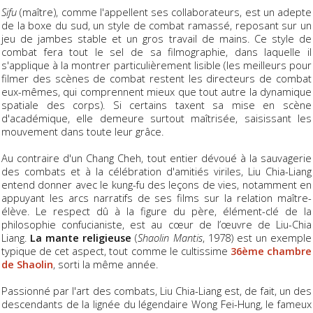
Sifu
(maître), comme l'appellent ses collaborateurs, est un adepte
de la boxe du sud, un style de combat ramassé, reposant sur un
jeu de jambes stable et un gros travail de mains. Ce style de
combat fera tout le sel de sa filmographie, dans laquelle il
s'applique à la montrer particulièrement lisible (les meilleurs pour
filmer des scènes de combat restent les directeurs de combat
eux-mêmes, qui comprennent mieux que tout autre la dynamique
spatiale des corps). Si certains taxent sa mise en scène
d'académique, elle demeure surtout maîtrisée, saisissant les
mouvement dans toute leur grâce.
Au contraire d'un Chang Cheh, tout entier dévoué à la sauvagerie
des combats et à la célébration d'amitiés viriles, Liu Chia-Liang
entend donner avec le kung-fu des leçons de vies, notamment en
appuyant les arcs narratifs de ses films sur la relation maître-
élève. Le respect dû à la figure du père, élément-clé de la
philosophie confucianiste, est au cœur de l’œuvre de Liu-Chia
Liang.
La mante religieuse
(
Shaolin Mantis
, 1978) est un exemple
typique de cet aspect, tout comme le cultissime
36ème chambre
de Shaolin
, sorti la même année.
Passionné par l'art des combats, Liu Chia-Liang est, de fait, un des
descendants de la lignée du légendaire Wong Fei-Hung, le fameux