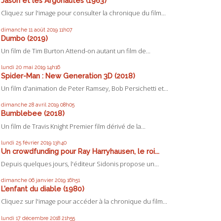
Jason et les Argonautes (1963)
Cliquez sur l'image pour consulter la chronique du film...
dimanche 11
août 2019
11h07
Dumbo (2019)
Un film de Tim Burton Attend-on autant un film de...
lundi 20
mai 2019
14h16
Spider-Man : New Generation 3D (2018)
Un film d'animation de Peter Ramsey, Bob Persichetti et...
dimanche 28
avril 2019
08h05
Bumblebee (2018)
Un film de Travis Knight Premier film dérivé de la...
lundi 25
février 2019
13h40
Un crowdfunding pour Ray Harryhausen, le roi...
Depuis quelques jours, l'éditeur Sidonis propose un...
dimanche 06
janvier 2019
16h51
L'enfant du diable (1980)
Cliquez sur l'image pour accéder à la chronique du film...
lundi 17
décembre 2018
21h55