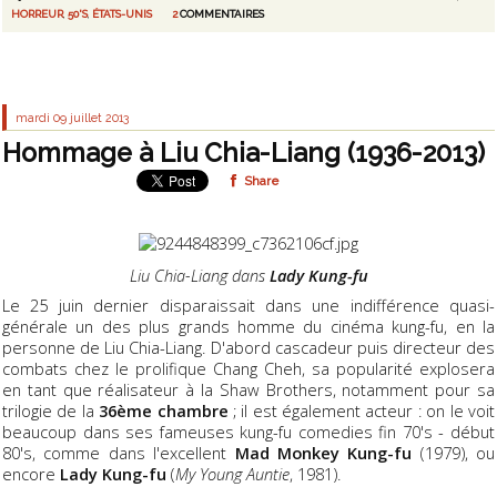
HORREUR
,
50'S
,
ÉTATS-UNIS
2
COMMENTAIRES
mardi 09
juillet 2013
Hommage à Liu Chia-Liang (1936-2013)
Share
Liu Chia-Liang dans
Lady Kung-fu
Le 25 juin dernier disparaissait dans une indifférence quasi-
générale un des plus grands homme du cinéma kung-fu, en la
personne de Liu Chia-Liang. D'abord cascadeur puis directeur des
combats chez le prolifique Chang Cheh, sa popularité explosera
en tant que réalisateur à la Shaw Brothers, notamment pour sa
trilogie de la
36ème chambre
; il est également acteur : on le voit
beaucoup dans ses fameuses kung-fu comedies fin 70's - début
80's, comme dans l'excellent
Mad Monkey Kung-fu
(1979), ou
encore
Lady Kung-fu
(
My Young Auntie
, 1981).