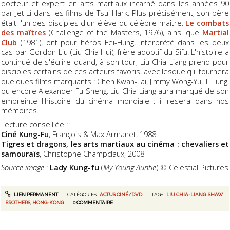
docteur et expert en arts martiaux incarné dans les années 90
par Jet Li dans les films de Tsui Hark. Plus précisément, son père
était l'un des disciples d'un élève du célèbre maître.
Le combats
des maîtres
(Challenge of the Masters, 1976), ainsi que
Martial
Club
(1981), ont pour héros Fei-Hung, interprété dans les deux
cas par Gordon Liu (Liu-Chia Hui), frère adoptif du Sifu. L'histoire a
continué de s'écrire quand, à son tour, Liu-Chia Liang prend pour
disciples certains de ces acteurs favoris, avec lesquelq il tournera
quelques films marquants : Chen Kwan-Tai, Jimmy Wong-Yu, Ti Lung,
ou encore Alexander Fu-Sheng. Liu Chia-Liang aura marqué de son
empreinte l'histoire du cinéma mondiale : il resera dans nos
mémoires.
Lecture conseillée :
Ciné Kung-Fu
, François & Max Armanet, 1988
Tigres et dragons, les arts martiaux au cinéma : chevaliers et
samouraïs
, Christophe Champclaux, 2008
Source image
:
Lady Kung-fu
(
My Young Auntie
) © Celestial Pictures
LIEN PERMANENT
CATÉGORIES :
ACTUS CINÉ/DVD
TAGS :
LIU CHIA-LIANG
,
SHAW
BROTHERS
,
HONG-KONG
0
COMMENTAIRE