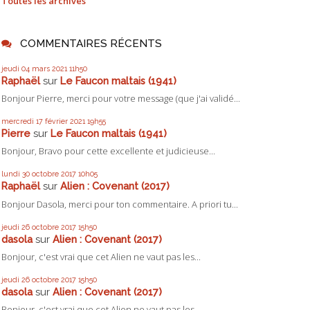
Toutes les archives
COMMENTAIRES RÉCENTS
jeudi 04
mars 2021
11h50
Raphaël
sur
Le Faucon maltais (1941)
Bonjour Pierre, merci pour votre message (que j'ai validé...
mercredi 17
février 2021
19h55
Pierre
sur
Le Faucon maltais (1941)
Bonjour, Bravo pour cette excellente et judicieuse...
lundi 30
octobre 2017
10h05
Raphaël
sur
Alien : Covenant (2017)
Bonjour Dasola, merci pour ton commentaire. A priori tu...
jeudi 26
octobre 2017
15h50
dasola
sur
Alien : Covenant (2017)
Bonjour, c'est vrai que cet Alien ne vaut pas les...
jeudi 26
octobre 2017
15h50
dasola
sur
Alien : Covenant (2017)
Bonjour, c'est vrai que cet Alien ne vaut pas les...