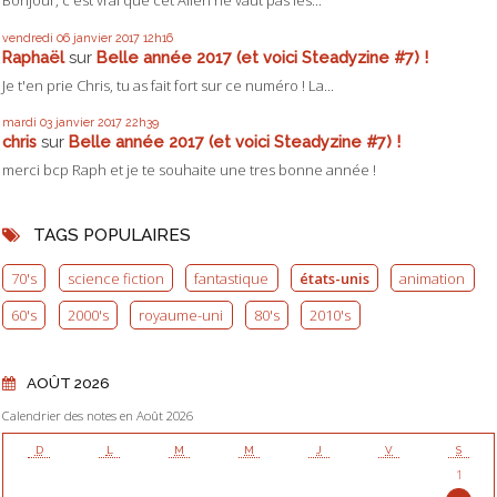
Bonjour, c'est vrai que cet Alien ne vaut pas les...
vendredi 06
janvier 2017
12h16
Raphaël
sur
Belle année 2017 (et voici Steadyzine #7) !
Je t'en prie Chris, tu as fait fort sur ce numéro ! La...
mardi 03
janvier 2017
22h39
chris
sur
Belle année 2017 (et voici Steadyzine #7) !
merci bcp Raph et je te souhaite une tres bonne année !
TAGS POPULAIRES
70's
science fiction
fantastique
états-unis
animation
60's
2000's
royaume-uni
80's
2010's
AOÛT 2026
Calendrier des notes en Août 2026
D
L
M
M
J
V
S
1