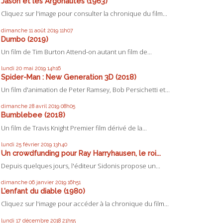
Jason et les Argonautes (1963)
Cliquez sur l'image pour consulter la chronique du film...
dimanche 11
août 2019
11h07
Dumbo (2019)
Un film de Tim Burton Attend-on autant un film de...
lundi 20
mai 2019
14h16
Spider-Man : New Generation 3D (2018)
Un film d'animation de Peter Ramsey, Bob Persichetti et...
dimanche 28
avril 2019
08h05
Bumblebee (2018)
Un film de Travis Knight Premier film dérivé de la...
lundi 25
février 2019
13h40
Un crowdfunding pour Ray Harryhausen, le roi...
Depuis quelques jours, l'éditeur Sidonis propose un...
dimanche 06
janvier 2019
16h51
L'enfant du diable (1980)
Cliquez sur l'image pour accéder à la chronique du film...
lundi 17
décembre 2018
21h55