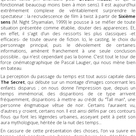
fonctionnait beaucoup moins bien à mon sens). Il est aujourd'hui
extrêmement complexe de véritablement surprendre le
spectateur : la recrudescence de film à twist à partir de
Sixième
sens
(M. Night Shyamalan, 1999) le pousse à se méfier de toute
situation présentée comme établie, douter des apparences. Et,
en effet, il s'agit d'un des ressorts les plus classiques -et
efficaces- de toute œuvre de fiction. Ici, le casting, le choix du
personnage principal, puis le dévoilement de certaines
informations, amènent franchement à une seule conclusion
possible... qui n'est cependant pas la bonne. C'est tout le tour de
force cinématographique de Pascal Laugier, qui nous mène bien
en bateau.
La perception du passage du temps est tout aussi capitale dans
The Secret
, qui débute sur un montage d'images concernant les
enfants disparus ; on nous donne l'impression que, depuis un
temps immémorial, des disparitions de ce type arrivent
fréquemment, disparitions à mettre au crédit du "Tall man", une
personne énigmatique vêtue de noir. Certains l'auraient vu,
d'autres y croient, certains non. Il est ainsi défini par ces contours
flous qui font les légendes urbaines, asseyant petit à petit son
aura mythologique, héritée de la nuit des temps...
En cassure de cette présentation des choses, l'on va suivre en