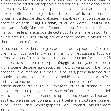
d'années de retard par rapport à des séries TV de science-fiction
américaines. Mais tout n'est pas qu'une question d'argent : plus
que ces effets, c'est le jeu des acteurs qui pêche vraiment, pas
forcément aidés par des dialogues imbitables (mention spécial au
premier épisode,
King's Crown
, et au deuxième,
Shelter Me
,
avec James Buffy Marsters). Ce dernier peut être considéré sans
mal comme le pire épisode de cette courte première saison, tant
ni les acteurs, ni les dialogues, et encore moins le visuel et la
chute, ne sont mémorables.
Le niveau, cependant, progresse au fil des épisodes. Aux trois
premiers nous cueillant vraiment à froid, réussissant tout de
même à nous faire trouver le temps long sur un format de 25
minutes (avec un petit mieux pour
Oxygène
, mais ça ne compte, il
y une scène de sexe au début), les trois suivants sont bien plus
probant. Le quatrième, l'un des plus réussis, prend la forme d'un
double-épisode prenant chacun la moitié du temps. La première
histoire prend pour sujet un jeune homme enfermé dans une
prison nimbée de rouge, qui l'obsède et ne lui donne qu'une
envie : en sortir pour, ne serais-ce qu'un instant, revoir le ciel.
Même si une voix-off pesante occupe l'espace sonore, l'épisode
est très bien réalisé, donnant la part belle à la castagne pure et
dure, dans des chorégraphies de combat visuellement
intéressantes.