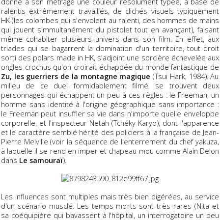
donne à son métrage une couleur résolument typée, à base de
ralentis extrêmement travaillés, de clichés visuels typiquement
HK (les colombes qui s'envolent au ralenti, des hommes de mains
qui jouent simmultanément du pistolet tout en avançant), faisant
même cohabiter plusieurs univers dans son film. En effet, aux
triades qui se bagarrent la domination d'un territoire, tout droit
sorti des polars made in HK, s'adjoint une sorcière échevelée aux
ongles crochus qu'on croirait échappée du monde fantastique de
Zu, les guerriers de la montagne magique
(Tsui Hark, 1984). Au
milieu de ce duel formidablement filmé, se trouvent deux
personnages qui échappent un peu à ces règles : le Freeman, un
homme sans identité à l'origine géographique sans importance :
le Freeman peut insuffler sa vie dans n'importe quelle enveloppe
corporelle, et l'inspecteur Netah (Tchéky Karyo), dont l'apparence
et le caractère semblé hérité des policiers à la française de Jean-
Pierre Melville (voir la séquence de l'enterrement du chef yakuza,
à laquelle il se rend en imper et chapeau mou comme Alain Delon
dans
Le samouraï
).
Les influences sont multiples mais très bien digérées, au service
d'un scénario musclé. Les temps morts sont très rares (Nita et
sa coéquipière qui bavassent à l'hôpital, un interrogatoire un peu