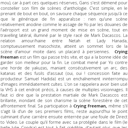
mou), car à part ces quelques réserves, Gans s'est démené pour
consteller son film de scènes d'anthologie. C'est simple, en le
prenant de bout en bout, on savoure chaque séquence jusqu'à ce
que le générique de fin apparaîsse : rien qu'une scène
relativement anodine comme le assage de Yo par les douanes de
l'aéroport est un grand moment de mise en scène, tout en
travelling latéral, illuminé par le style racé de Mark Dacascos. La
relation amour/haine entre Netah et Lady Hanada,
somptueusement masochiste, atteint un sommet lors de la
scène d'amour moite dans un placard à persiennes.
Crying
Freeman
est un film qui passe très vite, et qui a la bonne idée de
garder son meilleur pour la fin. Le combat mené par Yo contre
une horde de yakuzas, maniant consécutivement un arc, des
katanas et des fusils d'assaut (oui, oui ! concession faite au
producteur Samuel Hadida) est un enchaînement ininterrompu
d'images immédiatement cultes. L'on se rappelera avoir bien usé
la VHS à cet endroit précis, à causes de multiples visionnages. Il
faut ici dire que la prestation martiale de Mark Dacascos est
brillante, inondant de son charisme la scène forestière de cet
affrontement final. Sa participation à
Crying Freeman,
même s'il
s'agit là d'un de ses premiers films, reste aujourd'hui le point
culminant d'une carrière ensuite enterrée par une foule de Direct
to Video. Le couple qu'il forme avec sa protégée dans le film (le
belle Julie Condra) est tout à fait crédible, d'autant plus que les