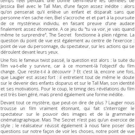
temps réel pendant une bonne demi-heure les démêlés de
Jessica Biel avec le Tall Man, d'une façon assez inédite : alors
qu'on penserait qu'il enlève un enfant et disparaît sans que
personne n'en sache rien, Biel s'accroche et et part à la poursuite
de ce mystérieux individu, en faisant preuve d'une audace
finalement assez étonnante. A ce jeu du "tu va voir, je vais quand
même te surprendre", The Secret fonctionne à plein régime. La
question du point de vue est également au centre de l'exercice :
point de vue du personnage, du spectateur, sur les actions qui se
déroulent devant leurs yeux.
Une fois le fameux twist passé, la question est alors : la suite du
film va-t-elle y survivre, car à ce moment-là l'objectif du film
change. Que reste-t-il à découvrir ? Et c'est là, encore une fois,
que Laugier est assez fort : il entretient tout de même le doute
sur le devenir des enfants disparus et sur le Tall Man, son identité
et ses motivations. Pour le coup, le timing des révélations du film
est très bien géré, mais prend également une forme inédite.
Devant tout ce mystère, que peut-on dire de plus ? Laugier nous
trousse un film vraiment étonnant, qui fait s'interroger le
spectateur sur le pouvoir des images et de la grammaire
cinématographique. Mais The Secret n'est pas qu'un exercice de
style ; le réalisateur réussit également à nous faire poser des
questions sur notre façon de voir les choses, notre point de vue