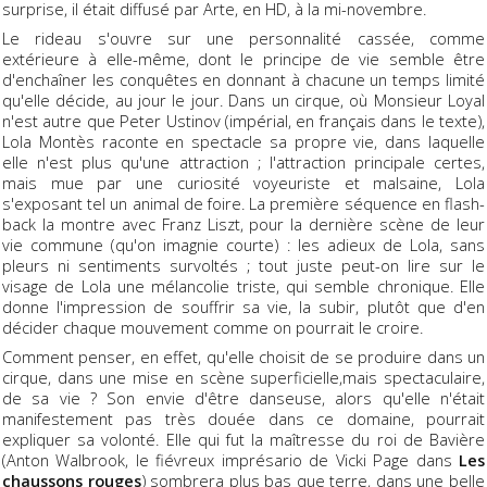
surprise, il était diffusé par Arte, en HD, à la mi-novembre.
Le rideau s'ouvre sur une personnalité cassée, comme
extérieure à elle-même, dont le principe de vie semble être
d'enchaîner les conquêtes en donnant à chacune un temps limité
qu'elle décide, au jour le jour. Dans un cirque, où Monsieur Loyal
n'est autre que Peter Ustinov (impérial, en français dans le texte),
Lola Montès raconte en spectacle sa propre vie, dans laquelle
elle n'est plus qu'une attraction ; l'attraction principale certes,
mais mue par une curiosité voyeuriste et malsaine, Lola
s'exposant tel un animal de foire. La première séquence en flash-
back la montre avec Franz Liszt, pour la dernière scène de leur
vie commune (qu'on imagnie courte) : les adieux de Lola, sans
pleurs ni sentiments survoltés ; tout juste peut-on lire sur le
visage de Lola une mélancolie triste, qui semble chronique. Elle
donne l'impression de souffrir sa vie, la subir, plutôt que d'en
décider chaque mouvement comme on pourrait le croire.
Comment penser, en effet, qu'elle choisit de se produire dans un
cirque, dans une mise en scène superficielle,mais spectaculaire,
de sa vie ? Son envie d'être danseuse, alors qu'elle n'était
manifestement pas très douée dans ce domaine, pourrait
expliquer sa volonté. Elle qui fut la maîtresse du roi de Bavière
(Anton Walbrook, le fiévreux imprésario de Vicki Page dans
Les
chaussons rouges
) sombrera plus bas que terre, dans une belle