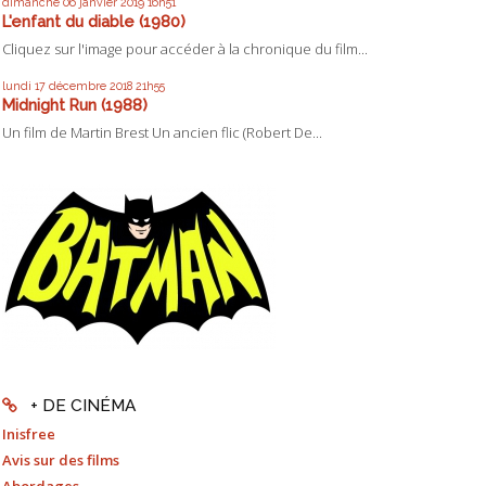
dimanche 06
janvier 2019
16h51
L'enfant du diable (1980)
Cliquez sur l'image pour accéder à la chronique du film...
lundi 17
décembre 2018
21h55
Midnight Run (1988)
Un film de Martin Brest Un ancien flic (Robert De...
+ DE CINÉMA
Inisfree
Avis sur des films