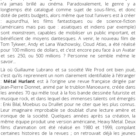
n'a jamais brillé au cinéma. Paradoxalement, le genre y a
longtemps été catalogué comme sujet de sous-films, et donc
doté de petits budgets, alors même que tout l'univers est à créer
: aujourd'hui, les films fantastiques ou de science-fiction
(américains mais pas que : asiatiques et indiens par exemple)
sont
mainstream
, capables de mobiliser un public important, et
bénéficient de moyens dantesques. A venir, le nouveau film de
Tom Tykwer, Andy et Lana Wachowsky, Cloud Atlas, a été réalisé
pour 100 millions de dollars, et c'est encore peu face à un Avatar
et ses 250, ou 500 millions ? Personne ne semble même le
savoir...
Là où Guillaume Lubrano et sa société We Prod ont bien joué,
c'est qu'ils reprennent un nom clairement identifiable à l'étranger
:
Métal Hurlant
est à l'origine une revue française dirigée par
Jean-Pierre Dionnet, animé par le trublion Manoeuvre, créée dans
les années 70 qui mêle tout à la fois bande dessinée futuriste et
musique rock, et dans lequel des immenses talents ont émergés
: Enki Bilal, Moebius ou Druillet pour ne citer que les plus connus.
Leur imaginaire improbable se doublait d'une lecture amère et
ironique de la société. Quelques années après sa création, la
même équipe produit une version américaine, Heavy Metal. Deux
films d'animation ont été réalisé en 1980 et 1999, compilant
certaines histoires de la revues ; on retrouvait déjà les jeunes