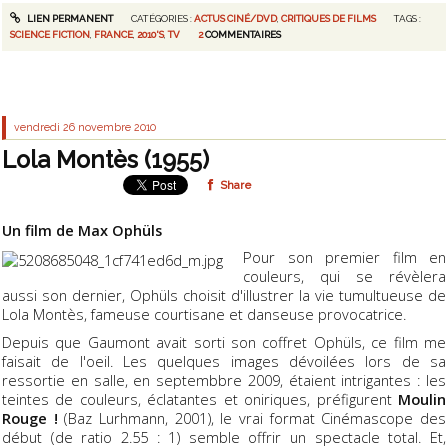
LIEN PERMANENT
CATÉGORIES :
ACTUS CINÉ/DVD
,
CRITIQUES DE FILMS
TAGS :
SCIENCE FICTION
,
FRANCE
,
2010'S
,
TV
2
COMMENTAIRES
vendredi 26
novembre 2010
Lola Montès (1955)
Share
Un film de Max Ophüls
Pour son premier film en
couleurs, qui se révèlera
aussi son dernier, Ophüls choisit d'illustrer la vie tumultueuse de
Lola Montès, fameuse courtisane et danseuse provocatrice.
Depuis que Gaumont avait sorti son coffret Ophüls, ce film me
faisait de l'oeil. Les quelques images dévoilées lors de sa
ressortie en salle, en septembbre 2009, étaient intrigantes : les
teintes de couleurs, éclatantes et oniriques, préfigurent
Moulin
Rouge !
(Baz Lurhmann, 2001), le vrai format Cinémascope des
début (de ratio 2.55 : 1) semble offrir un spectacle total. Et,