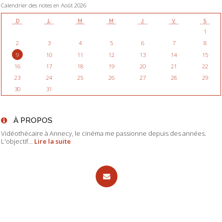
Calendrier des notes en Août 2026
D
L
M
M
J
V
S
1
2
3
4
5
6
7
8
9
10
11
12
13
14
15
16
17
18
19
20
21
22
23
24
25
26
27
28
29
30
31
À PROPOS
Vidéothécaire à Annecy, le cinéma me passionne depuis des années.
L'objectif...
Lire la suite