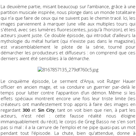
La deuxième partie, misant beaucoup sur l'ambiance, grâce à une
partition musicale inspirée, nous plonge dans un monde totalitaire
qui n'a que faire de ceux qui ne suivent pas le chemin tracé. Ici, les
images parviennent à marquer (une ville aux multiples tours qui
s'étend, avec ses lumières fluorescentes, jusqu'à l'horizon), et les
acteurs jouent juste. Ce double épisode, qui introduit d'ailleurs la
mythologie du métal hurlant (qui n'existe pas dans le magazine),
est vraisemblablement le pilote de la série, tourné pour
démarcher les producteurs et diffuseurs : on comprend que ces
derniers aient été sensibles à la démarche.
Le cinquième épisode, Le serment d'Anya, voit Rutger Hauer
officier en ancien mage, et va conduire un guerrier par-delà le
temps pour lutter contre l'apparition d'un démon. Même si les
effets spéciaux montrent encore une fois leur triste limite (les
créateurs ont manifestement trop appris à faire des images en
regardant
300
et
Sin City
, tant on voit bien que rien, à part les
acteurs, n'est réel : cette fausse réalité nous éloigne
immanquablement du récit), le corps de Greg Basso ne s'en sort
pas si mal : il a la carrure de l'emploi et ne pipe quasi-pas un mot
pendant tout l'épisode. La chute, bien qu'attendue, donne à