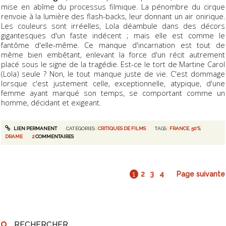
mise en abîme du processus filmique. La pénombre du cirque
renvoie à la lumière des flash-backs, leur donnant un air onirique.
Les couleurs sont irréelles, Lola déambule dans des décors
gigantesques d'un faste indécent ; mais elle est comme le
fantôme d'elle-même. Ce manque d'incarnation est tout de
même bien embêtant, enlevant la force d'un récit autrement
placé sous le signe de la tragédie. Est-ce le tort de Martine Carol
(Lola) seule ? Non, le tout manque juste de vie. C'est dommage
lorsque c'est justement celle, exceptionnelle, atypique, d'une
femme ayant marqué son temps, se comportant comme un
homme, décidant et exigeant.
LIEN PERMANENT
CATÉGORIES :
CRITIQUES DE FILMS
TAGS :
FRANCE
,
50'S
,
DRAME
2
COMMENTAIRES
1
2
3
4
Page suivante
RECHERCHER