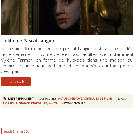
Un film de Pascal Laugier
Le dernier film d'horreur de pascal Laugier est sorti en vidéo
cette semaine : un conte de fées pour adultes avec notamment
Mylène Farmer, en forme de huis-clos dans une maison qui
respire le fantastique gothique et les poupées qui font peur ?
C'est parti !
Lire la suite
LIEN PERMANENT
CATÉGORIES :
ACTUS CINÉ/DVD
,
CRITIQUES DE FILMS
TAGS :
HORREUR
,
FRANCE
,
ÉTATS-UNIS
,
2010'S
0
COMMENTAIRE
jeudi 23
mai 2013