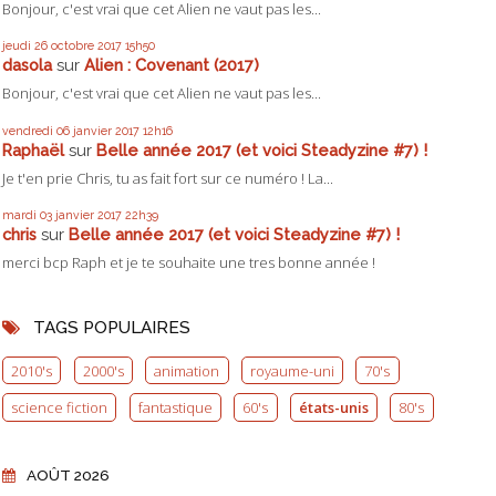
Bonjour, c'est vrai que cet Alien ne vaut pas les...
jeudi 26
octobre 2017
15h50
dasola
sur
Alien : Covenant (2017)
Bonjour, c'est vrai que cet Alien ne vaut pas les...
vendredi 06
janvier 2017
12h16
Raphaël
sur
Belle année 2017 (et voici Steadyzine #7) !
Je t'en prie Chris, tu as fait fort sur ce numéro ! La...
mardi 03
janvier 2017
22h39
chris
sur
Belle année 2017 (et voici Steadyzine #7) !
merci bcp Raph et je te souhaite une tres bonne année !
TAGS POPULAIRES
2010's
2000's
animation
royaume-uni
70's
science fiction
fantastique
60's
états-unis
80's
AOÛT 2026