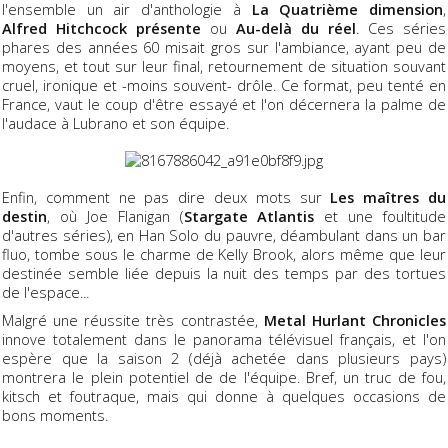
l'ensemble un air d'anthologie à
La Quatrième dimension
,
Alfred Hitchcock présente
ou
Au-delà du réel
. Ces séries
phares des années 60 misait gros sur l'ambiance, ayant peu de
moyens, et tout sur leur final, retournement de situation souvant
cruel, ironique et -moins souvent- drôle. Ce format, peu tenté en
France, vaut le coup d'être essayé et l'on décernera la palme de
l'audace à Lubrano et son équipe.
Enfin, comment ne pas dire deux mots sur
Les maîtres du
destin
, où Joe Flanigan (
Stargate Atlantis
et une foultitude
d'autres séries), en Han Solo du pauvre, déambulant dans un bar
fluo, tombe sous le charme de Kelly Brook, alors même que leur
destinée semble liée depuis la nuit des temps par des tortues
de l'espace...
Malgré une réussite très contrastée,
Metal Hurlant Chronicles
innove totalement dans le panorama télévisuel français, et l'on
espère que la saison 2 (déjà achetée dans plusieurs pays)
montrera le plein potentiel de de l'équipe. Bref, un truc de fou,
kitsch et foutraque, mais qui donne à quelques occasions de
bons moments.