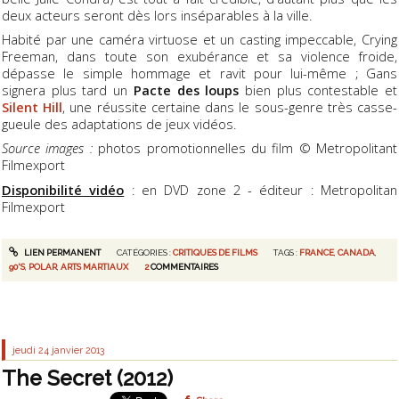
deux acteurs seront dès lors inséparables à la ville.
Habité par une caméra virtuose et un casting impeccable, Crying
Freeman, dans toute son exubérance et sa violence froide,
dépasse le simple hommage et ravit pour lui-même ; Gans
signera plus tard un
Pacte des loups
bien plus contestable et
Silent Hill
, une réussite certaine dans le sous-genre très casse-
gueule des adaptations de jeux vidéos.
Source images :
photos promotionnelles du film
© Metropolitant
Filmexport
Disponibilité vidéo
: en DVD zone 2 - éditeur : Metropolitan
Filmexport
LIEN PERMANENT
CATÉGORIES :
CRITIQUES DE FILMS
TAGS :
FRANCE
,
CANADA
,
90'S
,
POLAR
,
ARTS MARTIAUX
2
COMMENTAIRES
jeudi 24
janvier 2013
The Secret (2012)