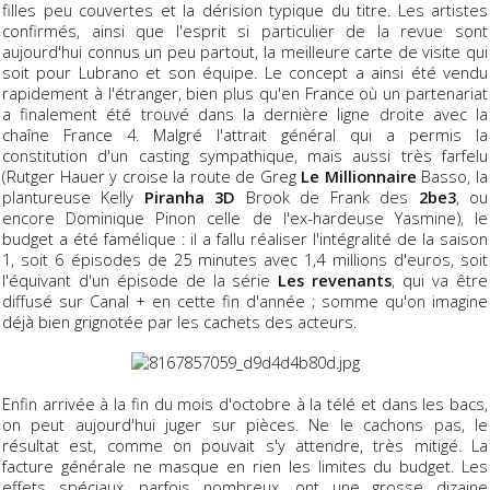
filles peu couvertes et la dérision typique du titre. Les artistes
confirmés, ainsi que l'esprit si particulier de la revue sont
aujourd'hui connus un peu partout, la meilleure carte de visite qui
soit pour Lubrano et son équipe. Le concept a ainsi été vendu
rapidement à l'étranger, bien plus qu'en France où un partenariat
a finalement été trouvé dans la dernière ligne droite avec la
chaîne France 4. Malgré l'attrait général qui a permis la
constitution d'un casting sympathique, mais aussi très farfelu
(Rutger Hauer y croise la route de Greg
Le Millionnaire
Basso, la
plantureuse Kelly
Piranha 3D
Brook de Frank des
2be3
, ou
encore Dominique Pinon celle de l'ex-hardeuse Yasmine), le
budget a été famélique : il a fallu réaliser l'intégralité de la saison
1, soit 6 épisodes de 25 minutes avec 1,4 millions d'euros, soit
l'équivant d'un épisode de la série
Les revenants
, qui va être
diffusé sur Canal + en cette fin d'année ; somme qu'on imagine
déjà bien grignotée par les cachets des acteurs.
Enfin arrivée à la fin du mois d'octobre à la télé et dans les bacs,
on peut aujourd'hui juger sur pièces. Ne le cachons pas, le
résultat est, comme on pouvait s'y attendre, très mitigé. La
facture générale ne masque en rien les limites du budget. Les
effets spéciaux, parfois nombreux, ont une grosse dizaine