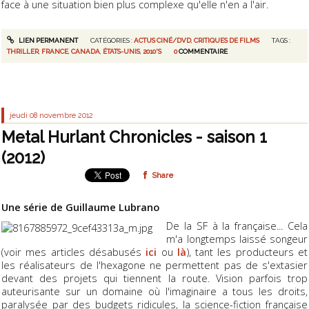
face à une situation bien plus complexe qu'elle n'en a l'air.
LIEN PERMANENT
CATÉGORIES :
ACTUS CINÉ/DVD
,
CRITIQUES DE FILMS
TAGS :
THRILLER
,
FRANCE
,
CANADA
,
ÉTATS-UNIS
,
2010'S
0
COMMENTAIRE
jeudi 08
novembre 2012
Metal Hurlant Chronicles - saison 1
(2012)
Share
Une série de Guillaume Lubrano
De la SF à la française... Cela
m'a longtemps laissé songeur
(voir mes articles désabusés
ici
ou
là
), tant les producteurs et
les réalisateurs de l'hexagone ne permettent pas de s'extasier
devant des projets qui tiennent la route. Vision parfois trop
auteurisante sur un domaine où l'imaginaire a tous les droits,
paralysée par des budgets ridicules, la science-fiction française