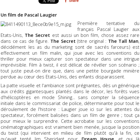
Share
Un film de Pascal Laugier
Première tentative du
français Pascal Laugier aux
Etats-Unis,
The Secret
est aussi un bon film, chose assez rare
dans ce cas de figure.
The Secret
(titre original :
The Tall Man
,
décidément les as du marketing sont de sacrés farceurs) est
effectivement un film malin, qui joue avec les conventions du
thriller pour mieux capturer son spectateur dans une intrigue
imprévisible. Film à twist, il est délicat de révéler son scénario ;
tout juste peut-on dire que, dans une petite bourgade minière
perdue au cœur des Etats-Unis, des enfants disparaissent.
La patte visuelle et l'ambiance sont prégnantes, dès un générique
aux crédits gigantesques plantés dans le décor, les forêts vues
d'hélicoptères en mode Shining... sans compter la séquence
initiale dans le commissariat de police, déterminante pour tout le
déroulement de l'histoire : Laugier joue ici sur les attentes du
spectateur, forcément balisées dans un film de genre ; tout ça
pour mieux le surprendre. Cette acrobatie sur les conventions
cinématographiques est vraiment bien menée, jusque la position
du twist (qui intervient en milieu de film plutôt qu'à la fin, ce
qu'avait tenté Jim Sheridant pour
Dream House
, et qui là