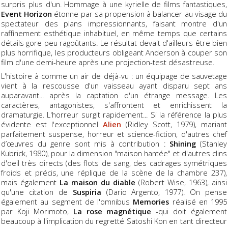
surpris plus d'un. Hommage à une kyrielle de films fantastiques,
Event Horizon
étonne par sa propension à balancer au visage du
spectateur des plans impressionnants, faisant montre d'un
raffinement esthétique inhabituel, en même temps que certains
détails gore peu ragoûtants. Le résultat devait d'ailleurs être bien
plus horrifique, les producteurs obligeant Anderson à couper son
film d'une demi-heure après une projection-test désastreuse.
L'histoire à comme un air de déjà-vu : un équipage de sauvetage
vient à la rescousse d'un vaisseau ayant disparu sept ans
auparavant... après la captation d'un étrange message. Les
caractères, antagonistes, s'affrontent et enrichissent la
dramaturgie. L'horreur surgit rapidement... Si la référence la plus
évidente est l'exceptionnel
Alien
(Ridley Scott, 1979), mariant
parfaitement suspense, horreur et science-fiction, d'autres chef
d’œuvres du genre sont mis à contribution :
Shining
(Stanley
Kubrick, 1980), pour la dimension "maison hantée" et d'autres clins
d'oeil très directs (des flots de sang, des cadrages symétriques
froids et précis, une réplique de la scène de la chambre 237),
mais également
La maison du diable
(Robert Wise, 1963), ainsi
qu'une citation de
Suspiria
(Dario Argento, 1977). On pense
également au segment de l'omnibus
Memories
réalisé en 1995
par Koji Morimoto,
La rose magnétique
-qui doit également
beaucoup à l'implication du regretté Satoshi Kon en tant directeur