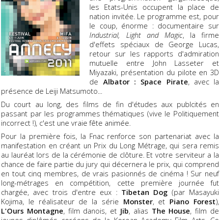
les Etats-Unis occupent la place de
nation invitée. Le programme est, pour
le coup, énorme : documentaire sur
Industrial, Light and Magic
, la firme
d'effets spéciaux de George Lucas,
retour sur les rapports d'admiration
mutuelle entre John Lasseter et
Miyazaki, présentation du pilote en 3D
de
Albator : Space Pirate
, avec la
présence de Leiji Matsumoto...
Du court au long, des films de fin d'études aux publcités en
passant par les programmes thématiques (vive le Politiquement
incorrect !), c'est une vraie fête animée.
Pour la première fois, la Fnac renforce son partenariat avec la
manifestation en créant un Prix du Long Métrage, qui sera remis
au lauréat lors de la cérémonie de clôture. Et votre serviteur a la
chance de faire partie du jury qui décernera le prix, qui comprend
en tout cinq membres, de vrais pasionnés de cinéma ! Sur neuf
long-métrages en compétition, cette première journée fut
chargée, avec trois d'entre eux :
Tibetan Dog
(par Masayuki
Kojima, le réalisateur de la série
Monster
, et
Piano Forest
),
L'Ours Montagne
, film danois, et
Jib
, alias
The House
, film de
jeunes diplômés coréens de la Korean Academy Film Arts. Ce