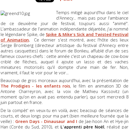
Temps mitigé aujourd'hui dans le ciel
d'Annecy... mais pas pour l'ambiance
de ce deuxième jour de festival, toujours aussi "animé".
L'ambassadeur de l'animation indépendante déjantée, j'ai nommé
le légendaire Spike, de
Spike & Mike's Sick and Twisted Festival
of Animation
.
Ce dernier s'est montré, avec l'hôte des lieux
Serge Bromberg (directeur artistique du festival d'Annecy entre
autres casquettes) dans le forum de Bonlieu, affublé d'un de ses
fameux couvres-chefs : cette année c'est un chapeau de cow-bow
criblé de flèches, auquel il ajoute un lasso et des vaches
miniatures motorisés qu'il dompte d'une main de fer. Non,
vraiment, il faut le voir pour le voir...
Beaucoup de gros morceaux aujourd'hui, avec la présentation de
The Prodigies - les enfants rois
, le film en animation 3D de
Antoine Charreyron, avec la voix de Mathieu Kassovitz (un
moment qu'on en avait pas entendu parler), qui sort mercredi 8
juin partout en france.
De la compèt' en veux-tu en voilà, avec beacoup de séances de
courts, et deux longs pour ma part (bien meilleure fournée que la
veille) :
Green Days - Dinausaur and I
de Jae-hoon An et Hye-jin
Han (Corée du Sud, 2010), et
L'apprenti père Noël
, réalisé par