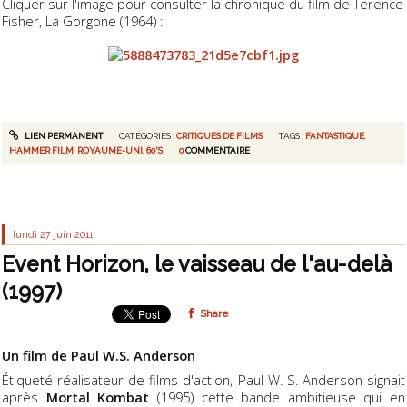
Cliquer sur l'image pour consulter la chronique du film de Terence
Fisher, La Gorgone (1964) :
LIEN PERMANENT
CATÉGORIES :
CRITIQUES DE FILMS
TAGS :
FANTASTIQUE
,
HAMMER FILM
,
ROYAUME-UNI
,
60'S
0
COMMENTAIRE
lundi 27
juin 2011
Event Horizon, le vaisseau de l'au-delà
(1997)
Share
Un film de Paul W.S. Anderson
Étiqueté réalisateur de films d'action, Paul W. S. Anderson signait
après
Mortal Kombat
(1995) cette bande ambitieuse qui en