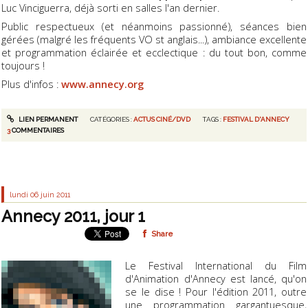
Luc Vinciguerra, déjà sorti en salles l'an dernier.
Public respectueux (et néanmoins passionné), séances bien
gérées (malgré les fréquents VO st anglais...), ambiance excellente
et programmation éclairée et ecclectique : du tout bon, comme
toujours !
Plus d'infos :
www.annecy.org
LIEN PERMANENT
CATÉGORIES :
ACTUS CINÉ/DVD
TAGS :
FESTIVAL D'ANNECY
3
COMMENTAIRES
lundi 06
juin 2011
Annecy 2011, jour 1
Share
Le Festival International du Film
d'Animation d'Annecy est lancé, qu'on
se le dise ! Pour l'édition 2011, outre
une programmation gargantuesque,