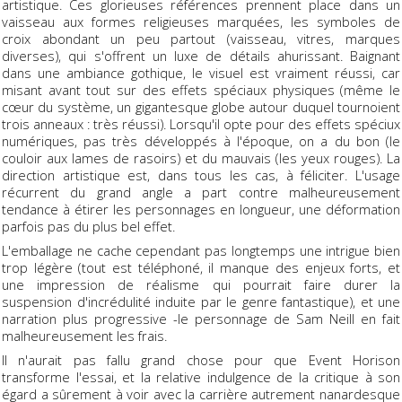
artistique. Ces glorieuses références prennent place dans un
vaisseau aux formes religieuses marquées, les symboles de
croix abondant un peu partout (vaisseau, vitres, marques
diverses), qui s'offrent un luxe de détails ahurissant. Baignant
dans une ambiance gothique, le visuel est vraiment réussi, car
misant avant tout sur des effets spéciaux physiques (même le
cœur du système, un gigantesque globe autour duquel tournoient
trois anneaux : très réussi). Lorsqu'il opte pour des effets spéciux
numériques, pas très développés à l'époque, on a du bon (le
couloir aux lames de rasoirs) et du mauvais (les yeux rouges). La
direction artistique est, dans tous les cas, à féliciter. L'usage
récurrent du grand angle a part contre malheureusement
tendance à étirer les personnages en longueur, une déformation
parfois pas du plus bel effet.
L'emballage ne cache cependant pas longtemps une intrigue bien
trop légère (tout est téléphoné, il manque des enjeux forts, et
une impression de réalisme qui pourrait faire durer la
suspension d'incrédulité induite par le genre fantastique), et une
narration plus progressive -le personnage de Sam Neill en fait
malheureusement les frais.
Il n'aurait pas fallu grand chose pour que Event Horison
transforme l'essai, et la relative indulgence de la critique à son
égard a sûrement à voir avec la carrière autrement nanardesque