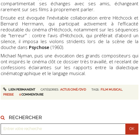
compartimentait ses échanges avec ses amis, échangeant
rarement sur ses films à proprement parler.
Ensuite est évoquée l'inévitable collaboration entre Hitchcock et
Bernard Herrmann, qui participait activement à l'efficacité
redoutable du cinéma d'Hitchcock, notamment sur les séquences
de "terreur" : contre l'avis d'Hitchcock, qui préférait d'abord un
silence, il imposa les violons stridents lors de la scène de la
douche dans
Psychose
(1960).
Michael Nyman, puis une évocation des grands compositeurs qui
ont inspirés le cinéma clôt ce dossier très travaillé, et recelant de
confessions éclairantes sur les rapports entre la dialectique
cinématographique et le langage musical.
LIEN PERMANENT
CATÉGORIES :
ACTUS CINÉ/DVD
TAGS :
FILM MUSICAL
,
PRESSE
0
COMMENTAIRE
RECHERCHER