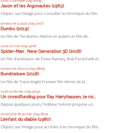
lundi 21
octobre 2019
10h19
Jason et les Argonautes (1963)
Cliquez sur l'image pour consulter la chronique du film...
dimanche 11
août 2019
11h07
Dumbo (2019)
Un film de Tim Burton Attend-on autant un film de...
lundi 20
mai 2019
14h16
Spider-Man : New Generation 3D (2018)
Un film d'animation de Peter Ramsey, Bob Persichetti et...
dimanche 28
avril 2019
08h05
Bumblebee (2018)
Un film de Travis Knight Premier film dérivé de la...
lundi 25
février 2019
13h40
Un crowdfunding pour Ray Harryhausen, le roi...
Depuis quelques jours, l'éditeur Sidonis propose un...
dimanche 06
janvier 2019
16h51
L'enfant du diable (1980)
Cliquez sur l'image pour accéder à la chronique du film...