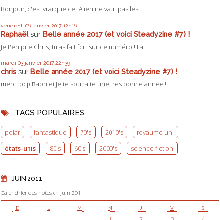
Bonjour, c'est vrai que cet Alien ne vaut pas les...
vendredi 06
janvier 2017
12h16
Raphaël
sur
Belle année 2017 (et voici Steadyzine #7) !
Je t'en prie Chris, tu as fait fort sur ce numéro ! La...
mardi 03
janvier 2017
22h39
chris
sur
Belle année 2017 (et voici Steadyzine #7) !
merci bcp Raph et je te souhaite une tres bonne année !
TAGS POPULAIRES
polar
fantastique
70's
2010's
royaume-uni
états-unis
80's
60's
2000's
science fiction
JUIN 2011
Calendrier des notes en Juin 2011
D
L
M
M
J
V
S
1
2
3
4