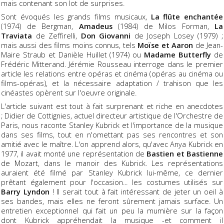
mais contenant son lot de surprises.
Sont évoqués les grands films musicaux,
La flûte enchantée
(1974) de Bergman,
Amadeus
(1984) de Milos Forman,
La
Traviata
de Zeffirelli,
Don Giovanni
de Joseph Losey (1979) ;
mais aussi des films moins connus, tels
Moïse et Aaron
de Jean-
Maire Straub et Danièle Huillet (1974) ou
Madame Butterfly
de
Frédéric Mitterand. Jérémie Rousseau interroge dans le premier
article les relations entre opéras et cinéma (opéras au cinéma ou
films-opéras), et la nécessaire adaptation / trahison que les
cinéastes opèrent sur l'oeuvre originale.
L'article suivant est tout à fait surprenant et riche en anecdotes
; Didier de Cottignies, actuel directeur artistique de l'Orchestre de
Paris, nous raconte Stanley Kubrick et l'importance de la musique
dans ses films, tout en n'omettant pas ses rencontres et son
amitié avec le maître. L'on apprend alors, qu'avec Anya Kubrick en
1977, il avait monté une représentation de
Bastien et Bastienne
de Mozart, dans le manoir des Kubrick. Les représentations
auraient été filmé par Stanley Kubrick lui-même, ce dernier
prêtant également pour l'occasion... les costumes utilisés sur
Barry Lyndon
! Il serait tout à fait intéressant de jeter un oeil à
ses bandes, mais elles ne feront sûrement jamais surface. Un
entretien exceptionnel qui fait un peu la mumière sur la façon
dont Kubrick appréhendait la musique -et comment il