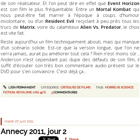
de son réalisateur. Et l'on peut dire en effet que
Event Horizon
est son film le plus fréquentable. Entre un
Mortal Kombat
qui
nous peut-être fait marrer à l'époque à coups d'humour
involontaire, ou d'un
Resident Evil
recyclant à peu près tous les
trucs de
Matrix
, voire du calamiteux
Alien Vs. Predator
, le choix
est vite fait.
Reste aujourd'hui un film techniquement abouti, mais qui manque
d'un scénario solide. Est-ce que la version longue, que l'on ne
verra jamais, aurait pu améliorer tout cela ? Rien n'est moins sûr...
Anderson n'est cependant pas dupe des défauts de son film, il
suffit d'écouter son très bon commentaire audio présent sur le
DVD pour s'en convaincre. C'est déjà ça...
LIEN PERMANENT
CATÉGORIES :
CRITIQUES DE FILMS
TAGS :
HORREUR
,
SCIENCE
FICTION
,
ROYAUME-UNI
,
90'S
3
COMMENTAIRES
mardi 07
juin 2011
Annecy 2011, jour 2
Share