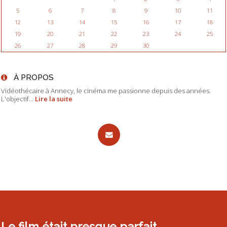
5
6
7
8
9
10
11
12
13
14
15
16
17
18
19
20
21
22
23
24
25
26
27
28
29
30
À PROPOS
Vidéothécaire à Annecy, le cinéma me passionne depuis des années.
L'objectif...
Lire la suite
Le film était presque parfait