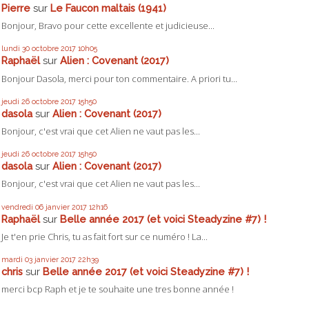
Pierre
sur
Le Faucon maltais (1941)
Bonjour, Bravo pour cette excellente et judicieuse...
lundi 30
octobre 2017
10h05
Raphaël
sur
Alien : Covenant (2017)
Bonjour Dasola, merci pour ton commentaire. A priori tu...
jeudi 26
octobre 2017
15h50
dasola
sur
Alien : Covenant (2017)
Bonjour, c'est vrai que cet Alien ne vaut pas les...
jeudi 26
octobre 2017
15h50
dasola
sur
Alien : Covenant (2017)
Bonjour, c'est vrai que cet Alien ne vaut pas les...
vendredi 06
janvier 2017
12h16
Raphaël
sur
Belle année 2017 (et voici Steadyzine #7) !
Je t'en prie Chris, tu as fait fort sur ce numéro ! La...
mardi 03
janvier 2017
22h39
chris
sur
Belle année 2017 (et voici Steadyzine #7) !
merci bcp Raph et je te souhaite une tres bonne année !