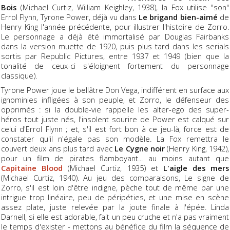
Bois
(Michael Curtiz, William Keighley, 1938), la Fox utilise "son"
Errol Flynn, Tyrone Power, déjà vu dans
Le brigand bien-aimé
de
Henry King l'année précédente, pour illustrer l'histoire de Zorro.
Le personnage a déjà été immortalisé par Douglas Fairbanks
dans la version muette de 1920, puis plus tard dans les serials
sortis par Republic Pictures, entre 1937 et 1949 (bien que la
tonalité de ceux-ci s'éloignent fortement du personnage
classique).
Tyrone Power joue le bellâtre Don Vega, indifférent en surface aux
ignominies infligées à son peuple, et Zorro, le défenseur des
opprimés : si la double-vie rappelle les alter-ego des super-
héros tout juste nés, l'insolent sourire de Power est calqué sur
celui d'Errol Flynn ; et, s'il est fort bon à ce jeu-là, force est de
constater qu'il n'égale pas son modèle. La Fox remettra le
couvert deux ans plus tard avec
Le Cygne noir
(Henry King, 1942),
pour un film de pirates flamboyant... au moins autant que
Capitaine Blood
(Michael Curtiz, 1935) et
L'aigle des mers
(Michael Curtiz, 1940). Au jeu des comparaisons, Le signe de
Zorro, s'il est loin d'être indigne, pèche tout de même par une
intrigue trop linéaire, peu de péripéties, et une mise en scène
assez plate, juste relevée par la joute finale à l'épée. Linda
Darnell, si elle est adorable, fait un peu cruche et n'a pas vraiment
le temps d'exister - mettons au bénéfice du film la séquence de