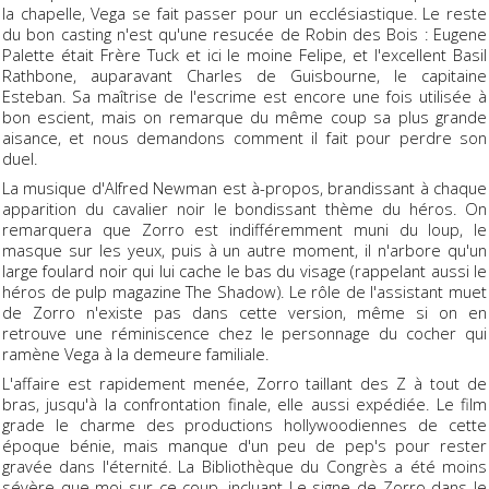
la chapelle, Vega se fait passer pour un ecclésiastique. Le reste
du bon casting n'est qu'une resucée de Robin des Bois : Eugene
Palette était Frère Tuck et ici le moine Felipe, et l'excellent Basil
Rathbone, auparavant Charles de Guisbourne, le capitaine
Esteban. Sa maîtrise de l'escrime est encore une fois utilisée à
bon escient, mais on remarque du même coup sa plus grande
aisance, et nous demandons comment il fait pour perdre son
duel.
La musique d'Alfred Newman est à-propos, brandissant à chaque
apparition du cavalier noir le bondissant thème du héros. On
remarquera que Zorro est indifféremment muni du loup, le
masque sur les yeux, puis à un autre moment, il n'arbore qu'un
large foulard noir qui lui cache le bas du visage (rappelant aussi le
héros de pulp magazine The Shadow). Le rôle de l'assistant muet
de Zorro n'existe pas dans cette version, même si on en
retrouve une réminiscence chez le personnage du cocher qui
ramène Vega à la demeure familiale.
L'affaire est rapidement menée, Zorro taillant des Z à tout de
bras, jusqu'à la confrontation finale, elle aussi expédiée. Le film
grade le charme des productions hollywoodiennes de cette
époque bénie, mais manque d'un peu de pep's pour rester
gravée dans l'éternité. La Bibliothèque du Congrès a été moins
sévère que moi sur ce coup, incluant Le signe de Zorro dans le