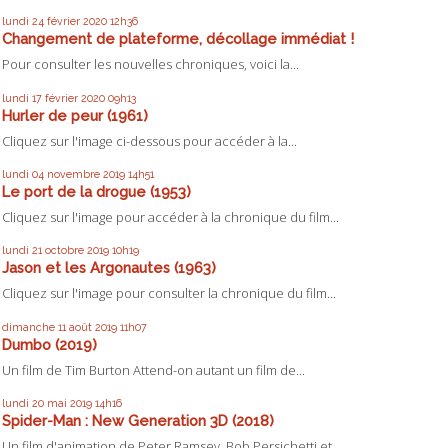
lundi 24
février 2020
12h36
Changement de plateforme, décollage immédiat !
Pour consulter les nouvelles chroniques, voici la...
lundi 17
février 2020
09h13
Hurler de peur (1961)
Cliquez sur l'image ci-dessous pour accéder à la...
lundi 04
novembre 2019
14h51
Le port de la drogue (1953)
Cliquez sur l'image pour accéder à la chronique du film...
lundi 21
octobre 2019
10h19
Jason et les Argonautes (1963)
Cliquez sur l'image pour consulter la chronique du film...
dimanche 11
août 2019
11h07
Dumbo (2019)
Un film de Tim Burton Attend-on autant un film de...
lundi 20
mai 2019
14h16
Spider-Man : New Generation 3D (2018)
Un film d'animation de Peter Ramsey, Bob Persichetti et...