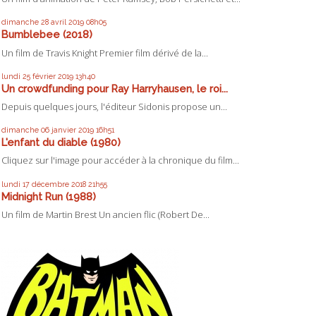
dimanche 28
avril 2019
08h05
Bumblebee (2018)
Un film de Travis Knight Premier film dérivé de la...
lundi 25
février 2019
13h40
Un crowdfunding pour Ray Harryhausen, le roi...
Depuis quelques jours, l'éditeur Sidonis propose un...
dimanche 06
janvier 2019
16h51
L'enfant du diable (1980)
Cliquez sur l'image pour accéder à la chronique du film...
lundi 17
décembre 2018
21h55
Midnight Run (1988)
Un film de Martin Brest Un ancien flic (Robert De...