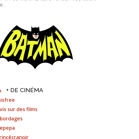
e...
+ DE CINÉMA
nisfree
vis sur des films
bordages
epepa
rincécranoir