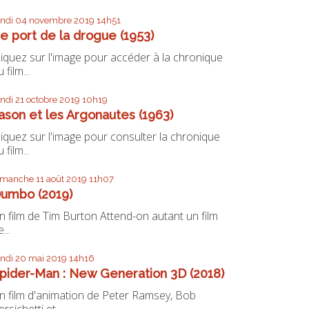
undi 04
novembre 2019
14h51
e port de la drogue (1953)
liquez sur l'image pour accéder à la chronique
 film...
undi 21
octobre 2019
10h19
ason et les Argonautes (1963)
liquez sur l'image pour consulter la chronique
 film...
imanche 11
août 2019
11h07
umbo (2019)
n film de Tim Burton Attend-on autant un film
...
undi 20
mai 2019
14h16
pider-Man : New Generation 3D (2018)
n film d'animation de Peter Ramsey, Bob
ersichetti et...