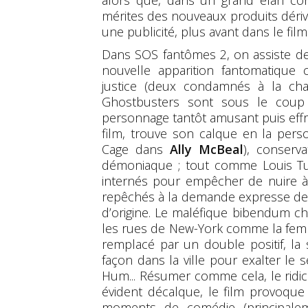
alors que, dans un grand élan con
mérites des nouveaux produits dériv
une publicité, plus avant dans le film
Dans SOS fantômes 2, on assiste d
nouvelle apparition fantomatique 
justice (deux condamnés à la chai
Ghostbusters sont sous le coup d
personnage tantôt amusant puis effr
film, trouve son calque en la per
Cage dans
Ally McBeal
), conserv
démoniaque ; tout comme Louis Tull
internés pour empêcher de nuire à
repêchés à la demande expresse de
d’origine. Le maléfique bibendum c
les rues de New-York comme la femm
remplacé par un double positif, la
façon dans la ville pour exalter le
Hum... Résumer comme cela, le ridic
évident décalque, le film provoque
moments de comédie (principalem