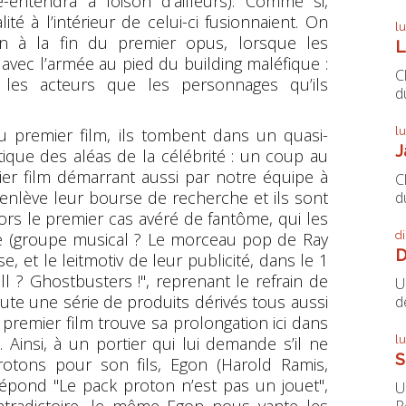
é-entendra à foison d'ailleurs). Comme si,
éalité à l’intérieur de celui-ci fusionnaient. On
l
on à la fin du premier opus, lorsque les
L
vec l’armée au pied du building maléfique :
C
 les acteurs que les personnages qu’ils
du
l
du premier film, ils tombent dans un quasi-
J
ique des aléas de la célébrité : un coup au
er film démarrant aussi par notre équipe à
C
 enlève leur bourse de recherche et ils sont
du
alors le premier cas avéré de fantôme, qui les
d
e (groupe musical ? Le morceau pop de Ray
D
e, et le leitmotiv de leur publicité, dans le 1
l ? Ghostbusters !
", reprenant le refrain de
U
ute une série de produits dérivés tous aussi
de
 premier film trouve sa prolongation ici dans
l
 Ainsi, à un portier qui lui demande s’il ne
S
otons pour son fils, Egon (Harold Ramis,
répond "
Le pack proton n’est pas un joue
t
",
U
P