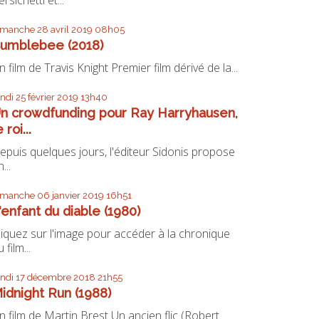
imanche 28
avril 2019
08h05
umblebee (2018)
n film de Travis Knight Premier film dérivé de la...
undi 25
février 2019
13h40
n crowdfunding pour Ray Harryhausen,
e roi...
epuis quelques jours, l'éditeur Sidonis propose
...
imanche 06
janvier 2019
16h51
'enfant du diable (1980)
liquez sur l'image pour accéder à la chronique
 film...
undi 17
décembre 2018
21h55
idnight Run (1988)
n film de Martin Brest Un ancien flic (Robert