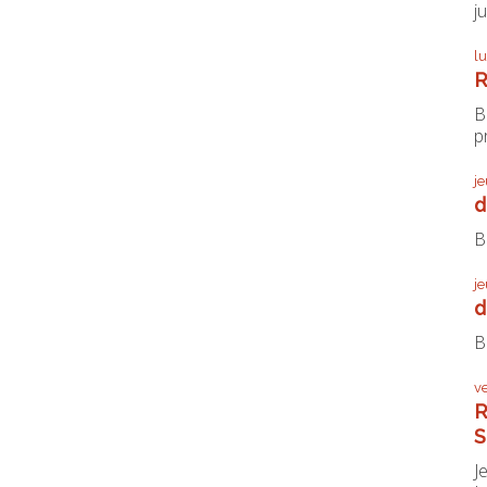
j
l
R
B
pr
j
d
B
j
d
B
v
R
S
J