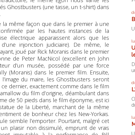
tradictoire, le même Egon nous vante les
és Ghostbusters (une tasse, un t-shirt) dans
d
.
B
e la même façon que dans le premier à une
U
confirmée par les hautes instances de la
se électrique apparaissent alors que les
l
’une injonction judiciaire). De même, le
U
ayant, joué par Rick Moranis dans le premier
l
sonne de Peter MacNicol (excellent en John
D
ateur d’un musée, possédé par une force
un
y (Moranis) dans le premier film. Ensuite,
 l’image du maire, les Ghostbusters seront
d
 ce dernier, exactement comme dans le film
L
hamallow du film d’origine, déambulant dans
C
e de 50 pieds dans le film éponyme, est ici
du
 statue de la Liberté, marchant de la même
 sentiment de bonheur chez les New-Yorkais.
l
ule semble l’emporter. Pourtant, malgré cet
M
 un plaisir non dissimulé, emprunt de vrais
U
ent imputable à la performance de Bill