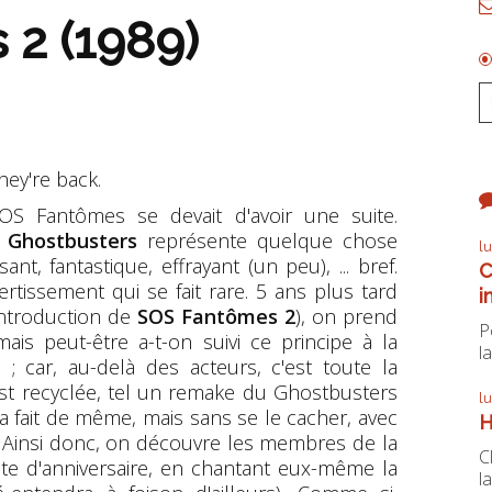
2 (1989)
hey're back.
OS Fantômes se devait d'avoir une suite.
,
Ghostbusters
représente quelque chose
l
t, fantastique, effrayant (un peu), ... bref.
C
rtissement qui se fait rare. 5 ans plus tard
i
introduction de
SOS Fantômes 2
), on prend
P
s peut-être a-t-on suivi ce principe à la
la
 ; car, au-delà des acteurs, c'est toute la
est recyclée, tel un remake du Ghostbusters
l
ra fait de même, mais sans se le cacher, avec
H
 Ainsi donc, on découvre les membres de la
C
ête d'anniversaire, en chantant eux-même la
la