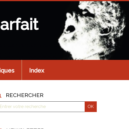
arfait
iques
Index
RECHERCHER