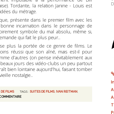
D
se). Tordante, la relation Janine - Louis est
 idées du métrage.
ique, présente dans le premier film avec les
e bonne incarnation dans le personnage de
ssoirement symbole du mal absolu, même si,
mande qui fait le plus peur...
se plus la portée de ce genre de films. Le
oins réussi que son aîné, mais est-il pour
comme d’autres (on pense inévitablement aux
es beaux jours des vidéo-clubs un peu partout
t bien lointaine aujourd’hui, faisant tomber
ille nostalgie...
I
A
 DE FILMS
TAGS :
SUITES DE FILMS
,
IVAN REITMAN
,
A
COMMENTAIRE
T
P