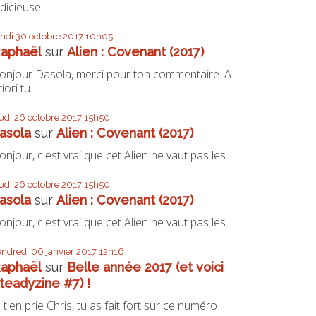
udicieuse...
undi 30
octobre 2017
10h05
aphaël
sur
Alien : Covenant (2017)
onjour Dasola, merci pour ton commentaire. A
iori tu...
eudi 26
octobre 2017
15h50
asola
sur
Alien : Covenant (2017)
onjour, c'est vrai que cet Alien ne vaut pas les...
eudi 26
octobre 2017
15h50
asola
sur
Alien : Covenant (2017)
onjour, c'est vrai que cet Alien ne vaut pas les...
endredi 06
janvier 2017
12h16
aphaël
sur
Belle année 2017 (et voici
teadyzine #7) !
e t'en prie Chris, tu as fait fort sur ce numéro !