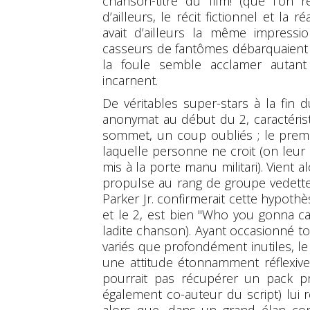
chanson-titre du film! (que l'on r
d’ailleurs, le récit fictionnel et la r
avait d’ailleurs la même impressi
casseurs de fantômes débarquaient a
la foule semble acclamer autant
incarnent.
De véritables super-stars à la fin 
anonymat au début du 2, caractérist
sommet, un coup oubliés ; le premi
laquelle personne ne croit (on leur
mis à la porte
manu militari
). Vient 
propulse au rang de groupe vedett
Parker Jr. confirmerait cette hypothès
et le 2, est bien "
Who you gonna cal
ladite chanson). Ayant occasionné to
variés que profondément inutiles, le
une attitude étonnamment réflexive.
pourrait pas récupérer un pack pr
également co-auteur du script) lui 