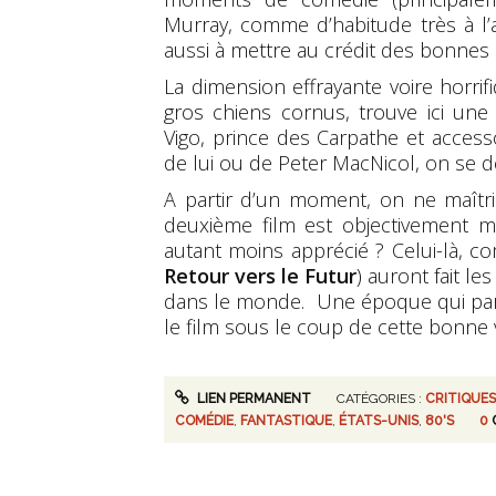
Murray, comme d’habitude très à l’ai
aussi à mettre au crédit des bonnes
La dimension effrayante voire horrif
gros chiens cornus, trouve ici un
Vigo, prince des Carpathe et acce
de lui ou de Peter MacNicol, on se de
A partir d’un moment, on ne maîtri
deuxième film est objectivement m
autant moins apprécié ? Celui-là, 
Retour vers le Futur
) auront fait l
dans le monde. Une époque qui paraî
le film sous le coup de cette bonne vie
LIEN PERMANENT
CATÉGORIES :
CRITIQUES
COMÉDIE
,
FANTASTIQUE
,
ÉTATS-UNIS
,
80'S
0