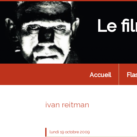
Le fi
Accueil
Fla
ivan reitman
lundi 19
octobre 2009