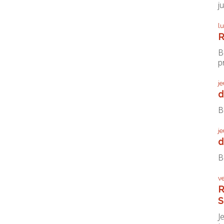
j
l
R
B
pr
j
d
B
j
d
B
v
R
S
J