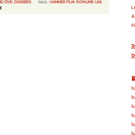
NÉ/DVD
,
DOSSIERS
TAGS :
HAMMER FILM
,
ROYAUME-UNI
,
L
E
A
H
l
l
l
l
l
l