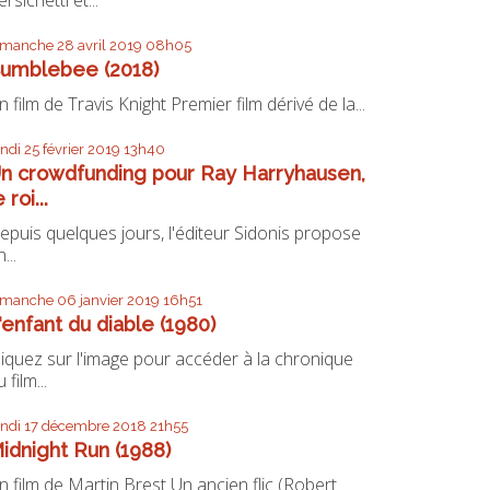
imanche 28
avril 2019
08h05
umblebee (2018)
n film de Travis Knight Premier film dérivé de la...
undi 25
février 2019
13h40
n crowdfunding pour Ray Harryhausen,
e roi...
epuis quelques jours, l'éditeur Sidonis propose
...
imanche 06
janvier 2019
16h51
'enfant du diable (1980)
liquez sur l'image pour accéder à la chronique
 film...
undi 17
décembre 2018
21h55
idnight Run (1988)
n film de Martin Brest Un ancien flic (Robert