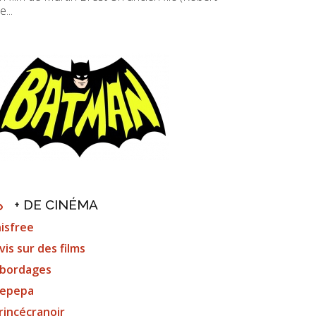
e...
+ DE CINÉMA
nisfree
vis sur des films
bordages
epepa
rincécranoir