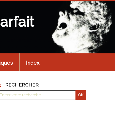
arfait
iques
Index
RECHERCHER