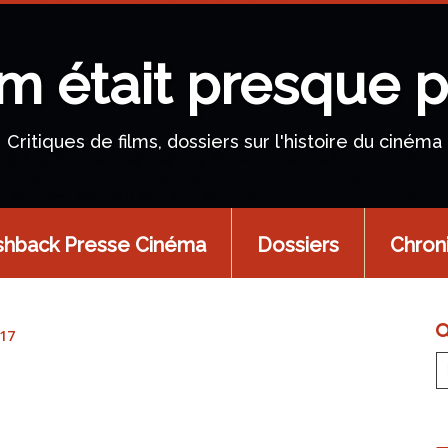
lm était presque p
Critiques de films, dossiers sur l'histoire du cinéma
shback Presse Cinéma
Dossiers
Chron
17