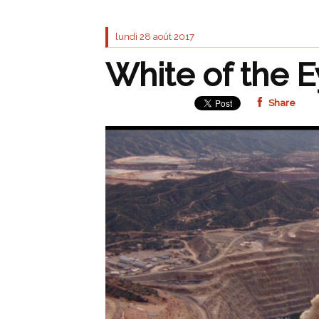
lundi 28
août 2017
White of the E
Share