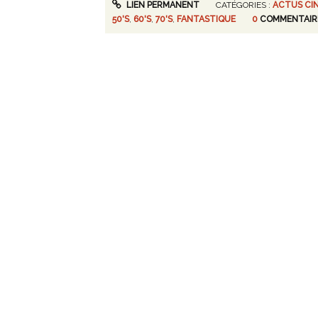
LIEN PERMANENT
CATÉGORIES :
ACTUS CI
50'S
,
60'S
,
70'S
,
FANTASTIQUE
0
COMMENTAIR