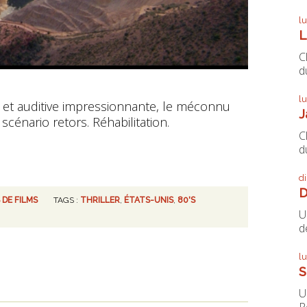
l
L
C
du
l
 et auditive impressionnante, le méconnu
J
scénario retors. Réhabilitation.
C
du
d
D
 DE FILMS
TAGS :
THRILLER
,
ÉTATS-UNIS
,
80'S
U
de
l
S
U
P