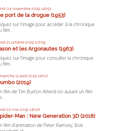
undi 04
novembre 2019
14h51
e port de la drogue (1953)
liquez sur l'image pour accéder à la chronique
 film...
undi 21
octobre 2019
10h19
ason et les Argonautes (1963)
liquez sur l'image pour consulter la chronique
 film...
imanche 11
août 2019
11h07
umbo (2019)
n film de Tim Burton Attend-on autant un film
...
undi 20
mai 2019
14h16
pider-Man : New Generation 3D (2018)
n film d'animation de Peter Ramsey, Bob
ersichetti et...