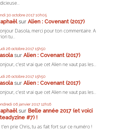
udicieuse...
undi 30
octobre 2017
10h05
aphaël
sur
Alien : Covenant (2017)
onjour Dasola, merci pour ton commentaire. A
iori tu...
eudi 26
octobre 2017
15h50
asola
sur
Alien : Covenant (2017)
onjour, c'est vrai que cet Alien ne vaut pas les...
eudi 26
octobre 2017
15h50
asola
sur
Alien : Covenant (2017)
onjour, c'est vrai que cet Alien ne vaut pas les...
endredi 06
janvier 2017
12h16
aphaël
sur
Belle année 2017 (et voici
teadyzine #7) !
e t'en prie Chris, tu as fait fort sur ce numéro !