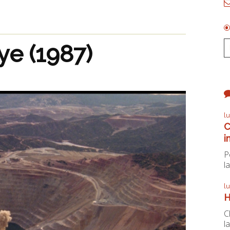
ye (1987)
l
C
i
P
la
l
H
C
la