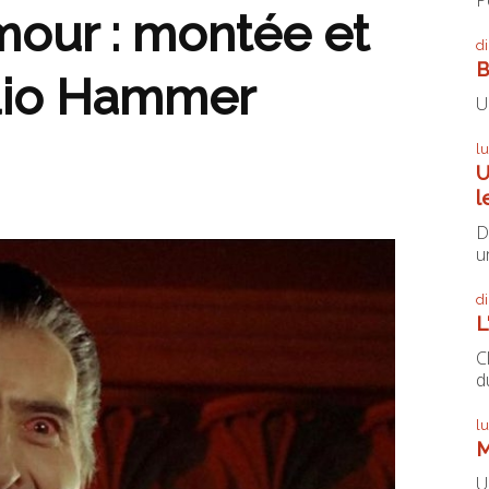
mour : montée et
d
B
udio Hammer
U
l
U
l
D
un
d
L
C
du
l
M
U