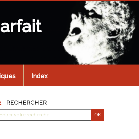
arfait
iques
Index
RECHERCHER