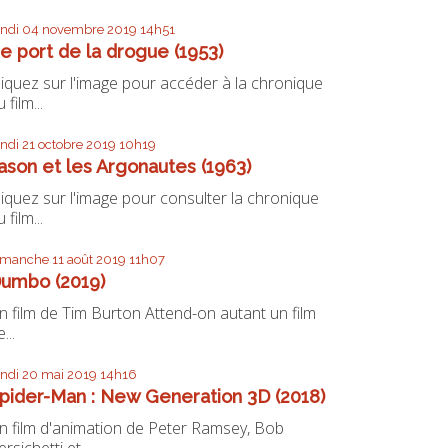
undi 04
novembre 2019
14h51
e port de la drogue (1953)
liquez sur l'image pour accéder à la chronique
 film...
undi 21
octobre 2019
10h19
ason et les Argonautes (1963)
liquez sur l'image pour consulter la chronique
 film...
imanche 11
août 2019
11h07
umbo (2019)
n film de Tim Burton Attend-on autant un film
...
undi 20
mai 2019
14h16
pider-Man : New Generation 3D (2018)
n film d'animation de Peter Ramsey, Bob
ersichetti et...