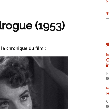
drogue (1953)
la chronique du film :
l
C
i
P
la
l
H
C
la