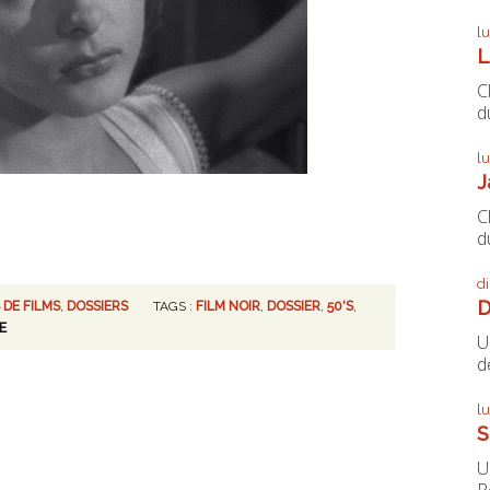
l
L
C
du
l
J
C
du
d
D
 DE FILMS
,
DOSSIERS
TAGS :
FILM NOIR
,
DOSSIER
,
50'S
,
E
U
de
l
S
U
P