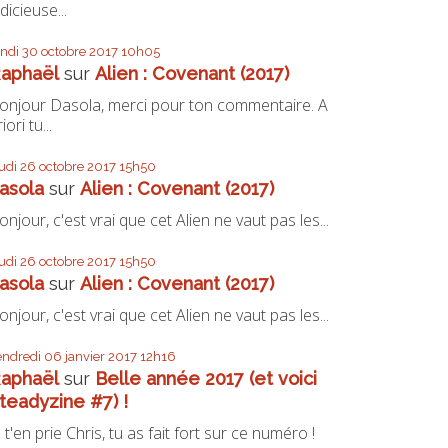
udicieuse...
undi 30
octobre 2017
10h05
aphaël
sur
Alien : Covenant (2017)
onjour Dasola, merci pour ton commentaire. A
iori tu...
eudi 26
octobre 2017
15h50
asola
sur
Alien : Covenant (2017)
onjour, c'est vrai que cet Alien ne vaut pas les...
eudi 26
octobre 2017
15h50
asola
sur
Alien : Covenant (2017)
onjour, c'est vrai que cet Alien ne vaut pas les...
endredi 06
janvier 2017
12h16
aphaël
sur
Belle année 2017 (et voici
teadyzine #7) !
e t'en prie Chris, tu as fait fort sur ce numéro !