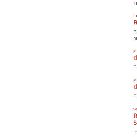
j
l
R
B
pr
j
d
B
j
d
B
v
R
S
J