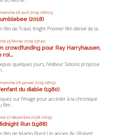
imanche 28
avril 2019
08h05
umblebee (2018)
n film de Travis Knight Premier film dérivé de la...
undi 25
février 2019
13h40
n crowdfunding pour Ray Harryhausen,
e roi...
epuis quelques jours, l'éditeur Sidonis propose
...
imanche 06
janvier 2019
16h51
'enfant du diable (1980)
liquez sur l'image pour accéder à la chronique
 film...
undi 17
décembre 2018
21h55
idnight Run (1988)
n film de Martin Brest Un ancien flic (Robert