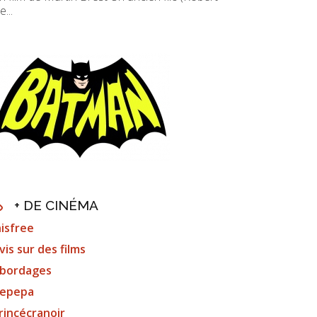
e...
+ DE CINÉMA
nisfree
vis sur des films
bordages
epepa
rincécranoir