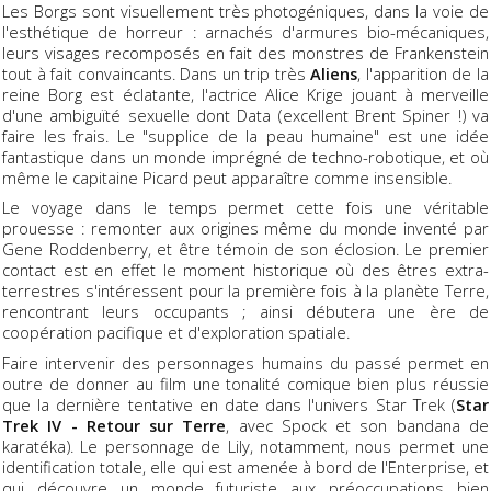
Les Borgs sont visuellement très photogéniques, dans la voie de
l'esthétique de horreur : arnachés d'armures bio-mécaniques,
leurs visages recomposés en fait des monstres de Frankenstein
tout à fait convaincants. Dans un trip très
Aliens
, l'apparition de la
reine Borg est éclatante, l'actrice Alice Krige jouant à merveille
d'une ambiguïté sexuelle dont Data (excellent Brent Spiner !) va
faire les frais. Le "supplice de la peau humaine" est une idée
fantastique dans un monde imprégné de techno-robotique, et où
même le capitaine Picard peut apparaître comme insensible.
Le voyage dans le temps permet cette fois une véritable
prouesse : remonter aux origines même du monde inventé par
Gene Roddenberry, et être témoin de son éclosion. Le premier
contact est en effet le moment historique où des êtres extra-
terrestres s'intéressent pour la première fois à la planète Terre,
rencontrant leurs occupants ; ainsi débutera une ère de
coopération pacifique et d'exploration spatiale.
Faire intervenir des personnages humains du passé permet en
outre de donner au film une tonalité comique bien plus réussie
que la dernière tentative en date dans l'univers Star Trek (
Star
Trek IV - Retour sur Terre
, avec Spock et son bandana de
karatéka). Le personnage de Lily, notamment, nous permet une
identification totale, elle qui est amenée à bord de l'Enterprise, et
qui découvre un monde futuriste aux préoccupations bien