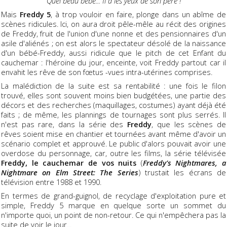
Quel beau bébé...
Il a les yeux de son père !
Mais
Freddy 5
, à trop vouloir en faire, plonge dans un abîme de
scènes ridicules. Ici, on aura droit pêle-mêle au récit des origines
de Freddy, fruit de l'union d'une nonne et des pensionnaires d'un
asile d'aliénés ; on est alors le spectateur désolé de la naissance
d'un bébé-Freddy, aussi ridicule que le pitch de cet Enfant du
cauchemar : l'héroïne du jour, enceinte, voit Freddy partout car il
envahit les rêve de son fœtus -vues intra-utérines comprises.
La malédiction de la suite est sa rentabilité : une fois le filon
trouvé, elles sont souvent moins bien budgétées, une partie des
décors et des recherches (maquillages, costumes) ayant déjà été
faits ; de même, les plannings de tournages sont plus serrés. Il
n'est pas rare, dans la série des
Freddy
, que les scènes de
rêves soient mise en chantier et tournées avant même d'avoir un
scénario complet et approuvé. Le public d'alors pouvait avoir une
overdose du personnage, car, outre les films, la série télévisée
Freddy, le cauchemar de vos nuits
(
Freddy's Nightmares, a
Nightmare on Elm Street: The Series
) trustait les écrans de
télévision entre 1988 et 1990.
En termes de grand-guignol, de recyclage d'exploitation pure et
simple, Freddy 5 marque en quelque sorte un sommet du
n'importe quoi, un point de non-retour. Ce qui n'empêchera pas la
suite de voir le jour...