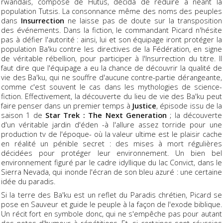
rwandais, composé de Hutus, décida de réduire à néant la
population Tutsis. La consonnance même des noms des peuples
dans
Insurrection
ne laisse pas de doute sur la transposition
des événements. Dans la fiction, le commandant Picard n'hésite
pas à défier l'autorité : ainsi, lui et son équipage iront protéger la
population Ba'ku contre les directives de la Fédération, en signe
de véritable rébellion, pour participer à l'Insurrection du titre. Il
faut dire que l'équipage a eu la chance de découvrir la qualité de
vie des Ba'ku, qui ne souffre d'aucune contre-partie dérangeante,
comme c'est souvent le cas dans les mythologies de science-
fiction. Effectivement, la découverte du lieu de vie des Ba'ku peut
faire penser dans un premier temps à
Justice
, épisode issu de la
saison 1 de
Star Trek : The Next Generation
; la découverte
d'un véritable jardin d'éden -à l'allure assez torride pour une
production tv de l'époque- où la valeur ultime est le plaisir cache
en réalité un pénible secret : des mises à mort régulières
décidées pour protéger leur environnement. Un bien bel
environnement figuré par le cadre idyllique du lac Convict, dans le
Sierra Nevada, qui inonde l'écran de son bleu azuré : une certaine
idée du paradis.
Si la terre des Ba'ku est un reflet du Paradis chrétien, Picard se
pose en Sauveur et guide le peuple à la façon de l'exode biblique.
Un récit fort en symbole donc, qui ne s'empêche pas pour autant
des notes d'humour à répétitions. Et, si certaines sont réussies