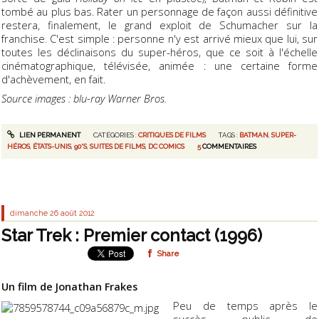
tombé au plus bas. Rater un personnage de façon aussi définitive
restera, finalement, le grand exploit de Schumacher sur la
franchise. C'est simple : personne n'y est arrivé mieux que lui, sur
toutes les déclinaisons du super-héros, que ce soit à l'échelle
cinématographique, télévisée, animée : une certaine forme
d'achèvement, en fait.
Source images : blu-ray Warner Bros.
LIEN PERMANENT
CATÉGORIES :
CRITIQUES DE FILMS
TAGS :
BATMAN
,
SUPER-
HÉROS
,
ÉTATS-UNIS
,
90'S
,
SUITES DE FILMS
,
DC COMICS
5
COMMENTAIRES
dimanche 26
août 2012
Star Trek : Premier contact (1996)
Share
Un film de Jonathan Frakes
Peu de temps après le
succès public de