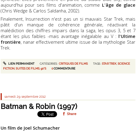
aujourd'hui pour ses films d'animation, comme
L'âge de glace
(Chris Wedge & Carlos Saldanha, 2002).
Finalement, Insurrection n'est pas un si mauvais Star Trek, mais
pâtit d'un manque de cohérence générale, réactivant la
malédiction des chiffres impairs dans la saga, les opus 3, 5 et 7
étant les plus faibles -mais avantage inégalable au V :
l'Ultime
frontière
, nanar effectivement ultime issue de la mythologie Star
Trek.
LIEN PERMANENT
CATÉGORIES :
CRITIQUES DE FILMS
TAGS :
STAR TREK
,
SCIENCE
FICTION
,
SUITES DE FILMS
,
90'S
0
COMMENTAIRE
samedi 29
septembre 2012
Batman & Robin (1997)
Share
Un film de Joel Schumacher