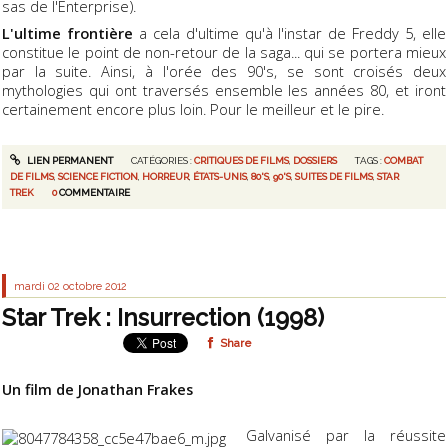
sas de l'Enterprise).
L'ultime frontière
a cela d'ultime qu'à l'instar de Freddy 5, elle
constitue le point de non-retour de la saga... qui se portera mieux
par la suite. Ainsi, à l'orée des 90's, se sont croisés deux
mythologies qui ont traversés ensemble les années 80, et iront
certainement encore plus loin. Pour le meilleur et le pire.
LIEN PERMANENT
CATÉGORIES :
CRITIQUES DE FILMS
,
DOSSIERS
TAGS :
COMBAT
DE FILMS
,
SCIENCE FICTION
,
HORREUR
,
ÉTATS-UNIS
,
80'S
,
90'S
,
SUITES DE FILMS
,
STAR
TREK
0
COMMENTAIRE
mardi 02
octobre 2012
Star Trek : Insurrection (1998)
Share
Un film de Jonathan Frakes
Galvanisé par la réussite