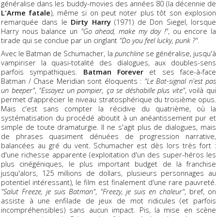
généralise dans les buddy-movies des années 80 (la décennie de
L'Arme fatale
), même si on peut noter plus tôt son explosion
remarquée dans le
Dirty Harry
(1971) de Don Siegel, lorsque
Harry nous balance un
"Go ahead, make my day !"
, ou encore la
tirade qui se conclue par un cinglant
"Do you feel lucky, punk ?"
.
Avec le Batman de Schumacher, la
punchline
se généralise, jusqu'à
vampiriser la quasi-totalité des dialogues, aux doubles-sens
parfois sympathiques.
Batman Forever
et ses face-à-face
Batman / Chase Meridian sont éloquents :
"Le Bat-signal n'est pas
un beeper"
,
"Essayez un pompier, ça se déshabille plus vite"
, voilà qui
permet d'apprécier le niveau stratosphérique du troisième opus.
Mais c'est sans compter la récidive du quatrième, où la
systématisation du procédé aboutit à un anéantissement pur et
simple de toute dramaturgie. Il ne s'agit plus de dialogues, mais
de phrases quasiment dénuées de progression narrative,
balancées au gré du vent. Schumacher est dès lors très fort :
d'une richesse apparente (exploitation d'un des super-héros les
plus cinégéniques, le plus important budget de la franchise
jusqu'alors, 125 millions de dollars, plusieurs personnages au
potentiel intéressant), le film est finalement d'une rare pauvreté.
"Salut Freeze, je suis Batman"
,
"Freezy, je suis en chaleur"
, bref, on
assiste à une enfilade de jeux de mot ridicules (et parfois
incompréhensibles) sans aucun impact. Pis, la mise en scène