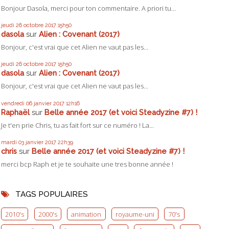
Bonjour Dasola, merci pour ton commentaire. A priori tu...
jeudi 26
octobre 2017
15h50
dasola
sur
Alien : Covenant (2017)
Bonjour, c'est vrai que cet Alien ne vaut pas les...
jeudi 26
octobre 2017
15h50
dasola
sur
Alien : Covenant (2017)
Bonjour, c'est vrai que cet Alien ne vaut pas les...
vendredi 06
janvier 2017
12h16
Raphaël
sur
Belle année 2017 (et voici Steadyzine #7) !
Je t'en prie Chris, tu as fait fort sur ce numéro ! La...
mardi 03
janvier 2017
22h39
chris
sur
Belle année 2017 (et voici Steadyzine #7) !
merci bcp Raph et je te souhaite une tres bonne année !
TAGS POPULAIRES
2010's
2000's
animation
royaume-uni
70's