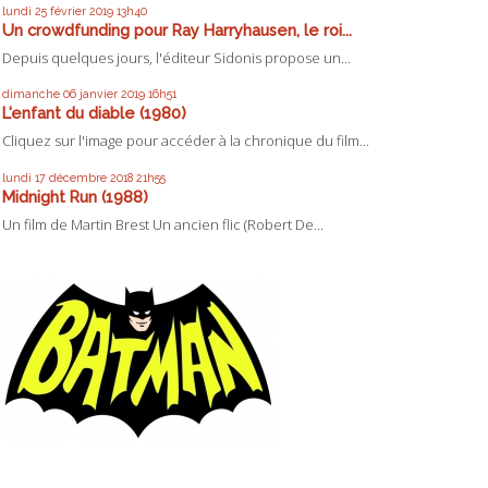
lundi 25
février 2019
13h40
Un crowdfunding pour Ray Harryhausen, le roi...
Depuis quelques jours, l'éditeur Sidonis propose un...
dimanche 06
janvier 2019
16h51
L'enfant du diable (1980)
Cliquez sur l'image pour accéder à la chronique du film...
lundi 17
décembre 2018
21h55
Midnight Run (1988)
Un film de Martin Brest Un ancien flic (Robert De...