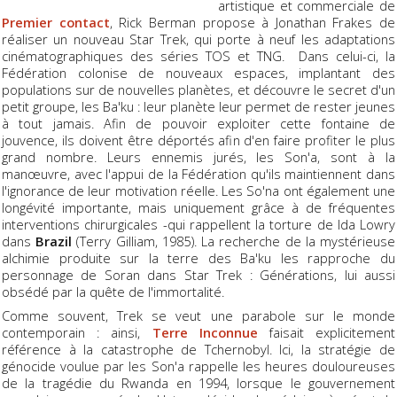
artistique et commerciale de
Premier contact
, Rick Berman propose à Jonathan Frakes de
réaliser un nouveau Star Trek, qui porte à neuf les adaptations
cinématographiques des séries TOS et TNG. Dans celui-ci, la
Fédération colonise de nouveaux espaces, implantant des
populations sur de nouvelles planètes, et découvre le secret d'un
petit groupe, les Ba'ku : leur planète leur permet de rester jeunes
à tout jamais. Afin de pouvoir exploiter cette fontaine de
jouvence, ils doivent être déportés afin d'en faire profiter le plus
grand nombre. Leurs ennemis jurés, les Son'a, sont à la
manœuvre, avec l'appui de la Fédération qu'ils maintiennent dans
l'ignorance de leur motivation réelle. Les So'na ont également une
longévité importante, mais uniquement grâce à de fréquentes
interventions chirurgicales -qui rappellent la torture de Ida Lowry
dans
Brazil
(Terry Gilliam, 1985). La recherche de la mystérieuse
alchimie produite sur la terre des Ba'ku les rapproche du
personnage de Soran dans Star Trek : Générations, lui aussi
obsédé par la quête de l'immortalité.
Comme souvent, Trek se veut une parabole sur le monde
contemporain : ainsi,
Terre Inconnue
faisait explicitement
référence à la catastrophe de Tchernobyl. Ici, la stratégie de
génocide voulue par les Son'a rappelle les heures douloureuses
de la tragédie du Rwanda en 1994, lorsque le gouvernement