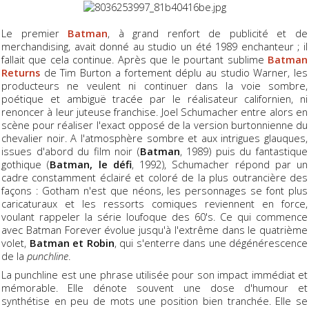
Le premier
Batman
, à grand renfort de publicité et de
merchandising, avait donné au studio un été 1989 enchanteur ; il
fallait que cela continue. Après que le pourtant sublime
Batman
Returns
de Tim Burton a fortement déplu au studio Warner, les
producteurs ne veulent ni continuer dans la voie sombre,
poétique et ambiguë tracée par le réalisateur californien, ni
renoncer à leur juteuse franchise. Joel Schumacher entre alors en
scène pour réaliser l'exact opposé de la version burtonnienne du
chevalier noir. A l'atmosphère sombre et aux intrigues glauques,
issues d'abord du film noir (
Batman
, 1989) puis du fantastique
gothique (
Batman, le défi
, 1992), Schumacher répond par un
cadre constamment éclairé et coloré de la plus outrancière des
façons : Gotham n'est que néons, les personnages se font plus
caricaturaux et les ressorts comiques reviennent en force,
voulant rappeler la série loufoque des 60's. Ce qui commence
avec Batman Forever évolue jusqu'à l'extrême dans le quatrième
volet,
Batman et Robin
, qui s'enterre dans une dégénérescence
de la
punchline
.
La punchline est une phrase utilisée pour son impact immédiat et
mémorable. Elle dénote souvent une dose d'humour et
synthétise en peu de mots une position bien tranchée. Elle se