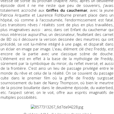
vitesse de sortie du prochain chapitre. Ainsi, après un deuxième
épisode dont il ne me reste que peu de souvenirs, j'avais
totalement accroché aux
Griffes du cauchemar
, avec la jeune
Patricia Arquette et Laurence Fishburne prenant place dans un
hôpital, où comme à l'accoutumée, l'endormissement est fatal.
Les transitions rêves / réalités sont de plus en plus travaillées,
plus imaginatives aussi : ainsi, dans cet Enfant du cauchemar qui
nous intéresse aujourd'hui, un dessinateur, feuilletant des carnet
de BD où il découvre la version dessinée des meurtres qui ont
précédé, se voit lui-même intégré à une page, et disparaît dans
un éclair en image par image. L'eau, élément clé chez Freddy, est
encore de la partie avec une classique scène de douche.
L'élément est en effet à la base de la mythologie de Freddy,
sûrement par la symbolique du miroir, du reflet inversé, et aussi
de la frontière. C'est ainsi un lieu de passage privilégié entre le
monde du rêve et celui de la réalité. On se souvient du passage
culte dans le premier film où la griffe de Freddy surgissait
sournoisement du bain de Nancy Thompson, où bien le meurtre
de la piscine bouillante dans le deuxième épisode, du waterbed,
etc. l'aspect sériel, on le voit, offre aux esprits imaginatifs de
multiples possibilités.