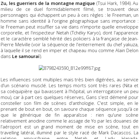
Zu, les guerriers de la montagne magique
(Tsui Hark, 1984). Au
milieu de ce duel formidablement filmé, se trouvent deux
personnages qui échappent un peu à ces règles : le Freeman, un
homme sans identité à l'origine géographique sans importance :
le Freeman peut insuffler sa vie dans n'importe quelle enveloppe
corporelle, et l'inspecteur Netah (Tchéky Karyo), dont l'apparence
et le caractère semblé hérité des policiers à la française de Jean-
Pierre Melville (voir la séquence de l'enterrement du chef yakuza,
à laquelle il se rend en imper et chapeau mou comme Alain Delon
dans
Le samouraï
).
Les influences sont multiples mais très bien digérées, au service
d'un scénario musclé. Les temps morts sont très rares (Nita et
sa coéquipière qui bavassent à l'hôpital, un interrogatoire un peu
mou), car à part ces quelques réserves, Gans s'est démené pour
consteller son film de scènes d'anthologie. C'est simple, en le
prenant de bout en bout, on savoure chaque séquence jusqu'à ce
que le générique de fin apparaîsse : rien qu'une scène
relativement anodine comme le assage de Yo par les douanes de
l'aéroport est un grand moment de mise en scène, tout en
travelling latéral, illuminé par le style racé de Mark Dacascos. La
relation amour/haine entre Netah et Lady Hanada,