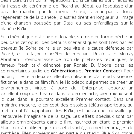
(la tresse de cérémonie de Picard au début, ou l'esquisse d'un
pas de mambo par le même Picard, rajeuni par la force
régénératrice de la planète-, d'autres tirent en longueur, à l'image
d'une chanson poussée par Data, ou ses enfantillages sur la
planète Ba'ku.
Si la thématique est claire et louable, sa mise en forme pêche un
peu dans cet opus : des détours scénaristiques sont tirés par les
cheveux (le So'na se rallie un peu vite à la cause défendue par
Picard, et la façon d'arrêter le méchant Ru'afo - F. Murray
Abraham - s’embarrasse de trop de prétextes techniques, le
fameux "tech talk" dénoncé par Ronald D. Moore dans les
commentaires audio de
Générations
et
Premier Contact
). Pour
autant, il restera deux excellentes utilisations d'artefacts science-
fictionnelle dans ce film : l'un, le Holodeck, qui permet de créer un
environnement virtuel à bord de l'Enterprise, apporte un
excellent coup de théâtre dans le dernier acte, bien mieux senti
ici que dans le pourtant excellent Premier contact. Dans une
moindre mesure, le concept des pistolets télétransporteurs, qui
met à mal l'échappatoire des Ba'ku, est aussi une trouvaille qui
renouvelle l'imaginaire de la saga. Les effets spéciaux sont par
ailleurs omniprésents dans le film, Insurrection étant le premier
Star Trek à n'utiliser que des effets intégralement en images de
synthèse. Elles proviennent en partie du studio Blue Sky, connu