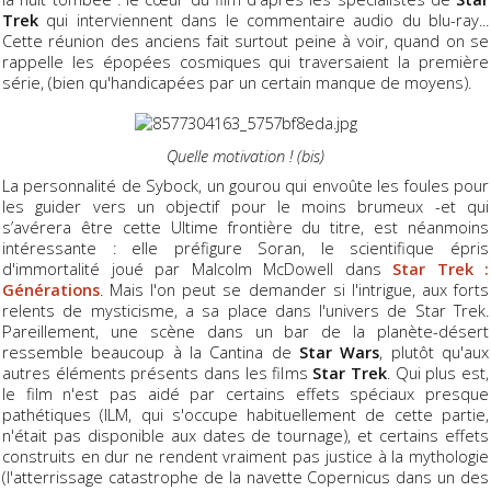
Trek
qui interviennent dans le commentaire audio du blu-ray...
Cette réunion des anciens fait surtout peine à voir, quand on se
rappelle les épopées cosmiques qui traversaient la première
série, (bien qu'handicapées par un certain manque de moyens).
Quelle motivation ! (bis)
La personnalité de Sybock, un gourou qui envoûte les foules pour
les guider vers un objectif pour le moins brumeux -et qui
s’avérera être cette Ultime frontière du titre, est néanmoins
intéressante : elle préfigure Soran, le scientifique épris
d'immortalité joué par Malcolm McDowell dans
Star Trek :
Générations
. Mais l'on peut se demander si l'intrigue, aux forts
relents de mysticisme, a sa place dans l'univers de Star Trek.
Pareillement, une scène dans un bar de la planète-désert
ressemble beaucoup à la Cantina de
Star Wars
, plutôt qu'aux
autres éléments présents dans les films
Star Trek
. Qui plus est,
le film n'est pas aidé par certains effets spéciaux presque
pathétiques (ILM, qui s'occupe habituellement de cette partie,
n'était pas disponible aux dates de tournage), et certains effets
construits en dur ne rendent vraiment pas justice à la mythologie
(l'atterrissage catastrophe de la navette Copernicus dans un des