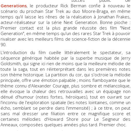
Generations
, le producteur Rick Berman confie à nouveau le
scénario du prochain Star Trek au duo Moore-Braga, en même
temps qu'il laisse les rênes de la réalisation à Jonathan Frakes,
acteur-réalisateur sur la série Next Generation. Bonne pioche :
Premier contact est la plus grande réussite des film "Next
Generation", en même temps qu'un des rares Star Trek à pouvoir
rivaliser avec les meilleurs films de science-fiction de la décennie
90.
L'introduction du film cueille littéralement le spectateur, sa
séquence générique habitée par la superbe musique de Jerry
Goldsmith, qui signe ici rien de moins que la meilleure mélodie de
toute la saga, tout en réinterprétant dans les premières notes
son thème historique. La partition du cor, qui s'octroie la mélodie
principale, offre une émotion palpable ; moins flamboyante que le
thème connu d'Alexander Courage, plus sombre et mélancolique,
elle évoque la chaleur des retrouvailles avec un équipage non
dénué d'humour (notes fortes, héroïques), tout en ouvrant sur
l'inconnu de l'exploration spatiale (les notes lointaines, comme un
écho, semblant se perdre dans l'immensité) ; à ce titre, on peut
sans mal dresser une filiation entre ce magnifique score et
certaines mélodies d'Howard Shore pour Le Seigneur des
Anneaux, composées quelques années plus tard. Premier choc.