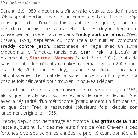
Une histoire de suite
Durant l'été 1989, à deux mois d'intervalle, deux suites de films se
télescopent, portant chacune un numéro 5. Le chiffre est déjà
conséquent dans l'exercice foisonnant de la séquelle, et aucune
des deux franchise ne s'en arrêtera là : Freddy ira fièrement
convoquer la mise en abîme dans
Freddy sort de la nuit
(Wes
Craven, 1994), septième du nom (cela fait huit en comptant
Freddy contre Jason
, bastonnade en règle avec un autre
croquemitaine fameux), tandis que
Star Trek
ira jusqu'à un
dixième titre,
Star trek : Nemesis
(Stuart Baird, 2002) ; tout cela
sans compter les récents remakes-redémarrage (en 2009 pour
Star Trek, 2010 pour Freddy), pratique
so 2010's
incarnant
l'aboutissement terminal de la suite, l'univers du film y étant à
chaque fois réinventé pour trouver un nouveau départ.
La synchronicité de ces deux univers se trouve donc ici, en 1989,
alors que Freddy sévit sur les écrans de cinéma depuis 1984
avec la régularité d'un métronome (pratiquement un film par an),
et que Star Trek a ressuscité (plusieurs fois) depuis son
lancement originel en 1965.
Freddy, depuis son démarrage en trombe (
Les griffes de la nuit
reste aujourd'hui l'un des meilleurs films de Wes Craven), a des
fortunes diverses selon les années, la priorité étant donnée à la