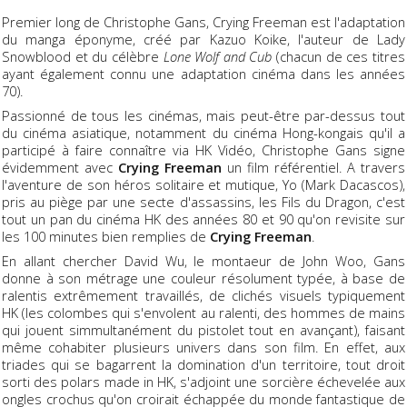
Premier long de Christophe Gans, Crying Freeman est l'adaptation
du manga éponyme, créé par Kazuo Koike, l'auteur de Lady
Snowblood et du célèbre
Lone Wolf and Cub
(chacun de ces titres
ayant également connu une adaptation cinéma dans les années
70).
Passionné de tous les cinémas, mais peut-être par-dessus tout
du cinéma asiatique, notamment du cinéma Hong-kongais qu'il a
participé à faire connaître via HK Vidéo, Christophe Gans signe
évidemment avec
Crying Freeman
un film référentiel. A travers
l'aventure de son héros solitaire et mutique, Yo (Mark Dacascos),
pris au piège par une secte d'assassins, les Fils du Dragon, c'est
tout un pan du cinéma HK des années 80 et 90 qu'on revisite sur
les 100 minutes bien remplies de
Crying Freeman
.
En allant chercher David Wu, le montaeur de John Woo, Gans
donne à son métrage une couleur résolument typée, à base de
ralentis extrêmement travaillés, de clichés visuels typiquement
HK (les colombes qui s'envolent au ralenti, des hommes de mains
qui jouent simmultanément du pistolet tout en avançant), faisant
même cohabiter plusieurs univers dans son film. En effet, aux
triades qui se bagarrent la domination d'un territoire, tout droit
sorti des polars made in HK, s'adjoint une sorcière échevelée aux
ongles crochus qu'on croirait échappée du monde fantastique de