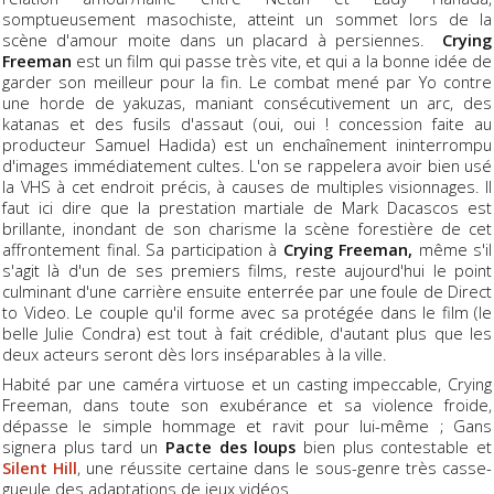
somptueusement masochiste, atteint un sommet lors de la
scène d'amour moite dans un placard à persiennes.
Crying
Freeman
est un film qui passe très vite, et qui a la bonne idée de
garder son meilleur pour la fin. Le combat mené par Yo contre
une horde de yakuzas, maniant consécutivement un arc, des
katanas et des fusils d'assaut (oui, oui ! concession faite au
producteur Samuel Hadida) est un enchaînement ininterrompu
d'images immédiatement cultes. L'on se rappelera avoir bien usé
la VHS à cet endroit précis, à causes de multiples visionnages. Il
faut ici dire que la prestation martiale de Mark Dacascos est
brillante, inondant de son charisme la scène forestière de cet
affrontement final. Sa participation à
Crying Freeman,
même s'il
s'agit là d'un de ses premiers films, reste aujourd'hui le point
culminant d'une carrière ensuite enterrée par une foule de Direct
to Video. Le couple qu'il forme avec sa protégée dans le film (le
belle Julie Condra) est tout à fait crédible, d'autant plus que les
deux acteurs seront dès lors inséparables à la ville.
Habité par une caméra virtuose et un casting impeccable, Crying
Freeman, dans toute son exubérance et sa violence froide,
dépasse le simple hommage et ravit pour lui-même ; Gans
signera plus tard un
Pacte des loups
bien plus contestable et
Silent Hill
, une réussite certaine dans le sous-genre très casse-
gueule des adaptations de jeux vidéos.