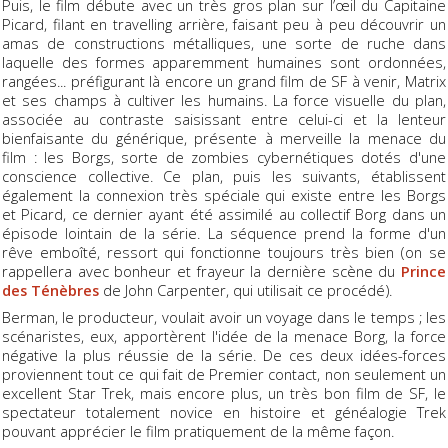
Puis, le film débute avec un très gros plan sur l’œil du Capitaine
Picard, filant en travelling arrière, faisant peu à peu découvrir un
amas de constructions métalliques, une sorte de ruche dans
laquelle des formes apparemment humaines sont ordonnées,
rangées... préfigurant là encore un grand film de SF à venir, Matrix
et ses champs à cultiver les humains. La force visuelle du plan,
associée au contraste saisissant entre celui-ci et la lenteur
bienfaisante du générique, présente à merveille la menace du
film : les Borgs, sorte de zombies cybernétiques dotés d'une
conscience collective. Ce plan, puis les suivants, établissent
également la connexion très spéciale qui existe entre les Borgs
et Picard, ce dernier ayant été assimilé au collectif Borg dans un
épisode lointain de la série. La séquence prend la forme d'un
rêve emboîté, ressort qui fonctionne toujours très bien (on se
rappellera avec bonheur et frayeur la dernière scène du
Prince
des Ténèbres
de John Carpenter, qui utilisait ce procédé).
Berman, le producteur, voulait avoir un voyage dans le temps ; les
scénaristes, eux, apportèrent l'idée de la menace Borg, la force
négative la plus réussie de la série. De ces deux idées-forces
proviennent tout ce qui fait de Premier contact, non seulement un
excellent Star Trek, mais encore plus, un très bon film de SF, le
spectateur totalement novice en histoire et généalogie Trek
pouvant apprécier le film pratiquement de la même façon.