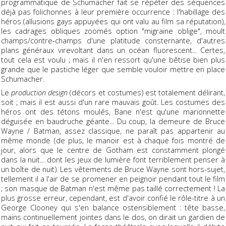
programmatique de Schumacher fait se répéter des séquences
déjà pas folichonnes à leur première occurrence : l'habillage des
héros (allusions gays appuyées qui ont valu au film sa réputation),
les cadrages obliques zoomés option "migraine oblige", moult
champs/contre-champs d'une platitude consternante, d'autres
plans généraux virevoltant dans un océan fluorescent... Certes,
tout cela est voulu ; mais il n'en ressort qu'une bêtise bien plus
grande que le pastiche léger que semble vouloir mettre en place
Schumacher.
Le
production design
(décors et costumes) est totalement délirant,
soit ; mais il est aussi d'un rare mauvais goût. Les costumes des
héros ont des tétons moulés, Bane n'est qu'une marionnette
déguisée en baudruche géante... Du coup, la demeure de Bruce
Wayne / Batman, assez classique, ne paraît pas appartenir au
même monde (de plus, le manoir est à chaque fois montré de
jour, alors que le centre de Gotham est constamment plongé
dans la nuit... dont les jeux de lumière font terriblement penser à
un boîte de nuit). Les vêtements de Bruce Wayne sont hors-sujet,
tellement il a l'air de se promener en peignoir pendant tout le film
; son masque de Batman n'est même pas taillé correctement ! La
plus grosse erreur, cependant, est d'avoir confié le rôle-titre à un
George Clooney qui s'en balance ostensiblement : tête basse,
mains continuellement jointes dans le dos, on dirait un gardien de