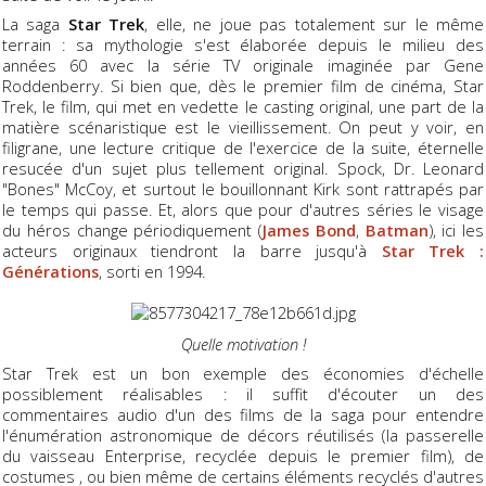
La saga
Star Trek
, elle, ne joue pas totalement sur le même
terrain : sa mythologie s'est élaborée depuis le milieu des
années 60 avec la série TV originale imaginée par Gene
Roddenberry. Si bien que, dès le premier film de cinéma, Star
Trek, le film, qui met en vedette le casting original, une part de la
matière scénaristique est le vieillissement. On peut y voir, en
filigrane, une lecture critique de l'exercice de la suite, éternelle
resucée d'un sujet plus tellement original. Spock, Dr. Leonard
"Bones" McCoy, et surtout le bouillonnant Kirk sont rattrapés par
le temps qui passe. Et, alors que pour d'autres séries le visage
du héros change périodiquement (
James Bond
,
Batman
), ici les
acteurs originaux tiendront la barre jusqu'à
Star Trek :
Générations
, sorti en 1994.
Quelle motivation !
Star Trek est un bon exemple des économies d'échelle
possiblement réalisables : il suffit d'écouter un des
commentaires audio d'un des films de la saga pour entendre
l'énumération astronomique de décors réutilisés (la passerelle
du vaisseau Enterprise, recyclée depuis le premier film), de
costumes , ou bien même de certains éléments recyclés d'autres