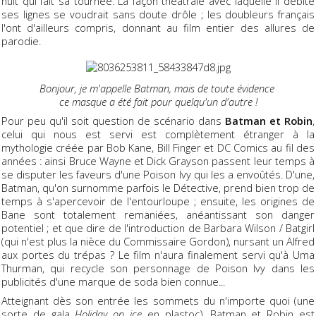
nuit qui fait sa tournée. La façon théâtrale avec laquelle il débite
ses lignes se voudrait sans doute drôle ; les doubleurs français
l'ont d'ailleurs compris, donnant au film entier des allures de
parodie.
Bonjour, je m'appelle Batman, mais de toute évidence
ce masque a été fait pour quelqu'un d'autre !
Pour peu qu'il soit question de scénario dans
Batman et Robin
,
celui qui nous est servi est complètement étranger à la
mythologie créée par Bob Kane, Bill Finger et DC Comics au fil des
années : ainsi Bruce Wayne et Dick Grayson passent leur temps à
se disputer les faveurs d'une Poison Ivy qui les a envoûtés. D'une,
Batman, qu'on surnomme parfois le Détective, prend bien trop de
temps à s'apercevoir de l'entourloupe ; ensuite, les origines de
Bane sont totalement remaniées, anéantissant son danger
potentiel ; et que dire de l'introduction de Barbara Wilson / Batgirl
(qui n'est plus la nièce du Commissaire Gordon), nursant un Alfred
aux portes du trépas ? Le film n'aura finalement servi qu'à Uma
Thurman, qui recycle son personnage de Poison Ivy dans les
publicités d'une marque de soda bien connue...
Atteignant dès son entrée les sommets du n'importe quoi (une
sorte de gala
Holiday on ice
en plastoc), Batman et Robin est