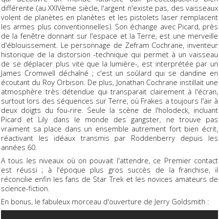
différente (au XXIVème siècle, l'argent n'existe pas, des vaisseaux
volent de planètes en planètes et les pistolets laser remplacent
les armes plus conventionnelles). Son échange avec Picard, près
de la fenêtre donnant sur l'espace et la Terre, est une merveille
d'éblouissement. Le personnage de Zefram Cochrane, inventeur
historique de la distorsion -technique qui permet à un vaisseau
de se déplacer plus vite que la lumière-, est interprétée par un
James Cromwell déchaîné ; c'est un soûlard qui se dandine en
écoutant du Roy Orbison. De plus, Jonathan Cochrane instillait une
atmosphère très détendue qui transparait clairement à l'écran,
surtout lors des séquences sur Terre, où Frakes a toujours l'air à
deux doigts du fou-rire. Seule la scène de l'holodeck, incluant
Picard et Lily dans le monde des gangster, ne trouve pas
vraiment sa place dans un ensemble autrement fort bien écrit,
réactivant les idéaux transmis par Roddenberry depuis les
années 60.
A tous les niveaux où on pouvait l'attendre, ce Premier contact
est réussi ; à l'époque plus gros succès de la franchise, il
réconcilie enfin les fans de Star Trek et les novices amateurs de
science-fiction.
En bonus, le fabuleux morceau d'ouverture de Jerry Goldsmith :