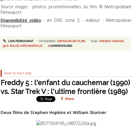
Source images :
photos promotionnelles du film
© Metropolitant
Filmexport
Disponibilité vidéo
: en DVD zone 2 - éditeur : Metropolitan
Filmexport
LIEN PERMANENT
CATÉGORIES :
CRITIQUES DE FILMS
TAGS :
FRANCE
,
CANADA
,
90'S
,
POLAR
,
ARTS MARTIAUX
2
COMMENTAIRES
jeudi 21
mars 2013
Freddy 5 : l'enfant du cauchemar (1990)
vs. Star Trek V : l'ultime frontière (1989)
Share
Deux films de Stephen Hopkins et William Shatner