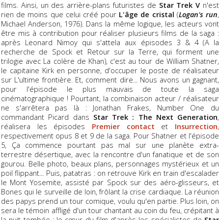
films. Ainsi, un des arrière-plans futuristes de
Star Trek V
n'est
rien de moins que celui créé pour
L'âge de cristal
(
Logan's run
,
Michael Anderson, 1976). Dans la même logique, les acteurs vont
être mis à contribution pour réaliser plusieurs films de la saga :
après Leonard Nimoy qui s'attela aux épisodes 3 & 4 (A la
recherche de Spock et Retour sur la Terre, qui forment une
trilogie avec La colère de Khan), c'est au tour de William Shatner,
le capitaine Kirk en personne, d'occuper le poste de réalisateur
sur L'ultime frontière. Et, comment dire... Nous avons un gagnant,
pour l'épisode le plus mauvais de toute la saga
cinématographique ! Pourtant, la combinaison acteur / réalisateur
ne s'arrêtera pas là : Jonathan Frakes, Number One du
commandant Picard dans
Star Trek : The Next Generation
,
réalisera les épisodes
Premier contact
et
Insurrection
,
respectivement opus 8 et 9 de la saga. Pour Shatner et l'épisode
5, Ça commence pourtant pas mal sur une planète extra-
terrestre désertique, avec la rencontre d'un fanatique et de son
gourou. Belle photo, beaux plans, personnages mystérieux et un
poil flippant... Puis, patatras : on retrouve Kirk en train d'escalader
le Mont Yosemite, assisté par Spock sur des aéro-glisseurs, et
Bones qui le surveille de loin, frôlant la crise cardiaque. La réunion
des papys prend un tour comique, voulu qu'en partie. Plus loin, on
sera le témoin affligé d'un tour chantant au coin du feu, crépitant à
la nuit tombée : le cœur du film d'après les spécialistes de
Star