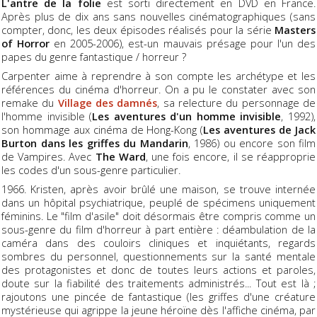
L'antre de la folie
est sorti directement en DVD en France.
Après plus de dix ans sans nouvelles cinématographiques (sans
compter, donc, les deux épisodes réalisés pour la série
Masters
of Horror
en 2005-2006), est-un mauvais présage pour l'un des
papes du genre fantastique / horreur ?
Carpenter aime à reprendre à son compte les archétype et les
références du cinéma d'horreur. On a pu le constater avec son
remake du
Village des damnés
, sa relecture du personnage de
l'homme invisible (
Les aventures d'un homme invisible
, 1992),
son hommage aux cinéma de Hong-Kong (
Les aventures de Jack
Burton dans les griffes du Mandarin
, 1986) ou encore son film
de Vampires. Avec
The Ward
, une fois encore, il se réapproprie
les codes d'un sous-genre particulier.
1966. Kristen, après avoir brûlé une maison, se trouve internée
dans un hôpital psychiatrique, peuplé de spécimens uniquement
féminins. Le "film d'asile" doit désormais être compris comme un
sous-genre du film d'horreur à part entière : déambulation de la
caméra dans des couloirs cliniques et inquiétants, regards
sombres du personnel, questionnements sur la santé mentale
des protagonistes et donc de toutes leurs actions et paroles,
doute sur la fiabilité des traitements administrés... Tout est là ;
rajoutons une pincée de fantastique (les griffes d'une créature
mystérieuse qui agrippe la jeune héroïne dès l'affiche cinéma, par