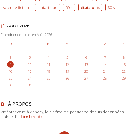
science fiction
fantastique
60's
états-unis
80's
AOÛT 2026
Calendrier des notes en Août 2026
D
L
M
M
J
V
S
1
2
3
4
5
6
7
8
9
10
11
12
13
14
15
16
17
18
19
20
21
22
23
24
25
26
27
28
29
30
31
À PROPOS
Vidéothécaire à Annecy, le cinéma me passionne depuis des années.
L'objectif...
Lire la suite