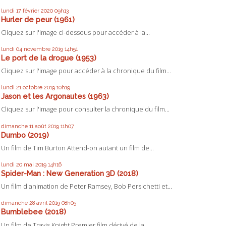
lundi 17
février 2020
09h13
Hurler de peur (1961)
Cliquez sur l'image ci-dessous pour accéder à la...
lundi 04
novembre 2019
14h51
Le port de la drogue (1953)
Cliquez sur l'image pour accéder à la chronique du film...
lundi 21
octobre 2019
10h19
Jason et les Argonautes (1963)
Cliquez sur l'image pour consulter la chronique du film...
dimanche 11
août 2019
11h07
Dumbo (2019)
Un film de Tim Burton Attend-on autant un film de...
lundi 20
mai 2019
14h16
Spider-Man : New Generation 3D (2018)
Un film d'animation de Peter Ramsey, Bob Persichetti et...
dimanche 28
avril 2019
08h05
Bumblebee (2018)
Un film de Travis Knight Premier film dérivé de la...