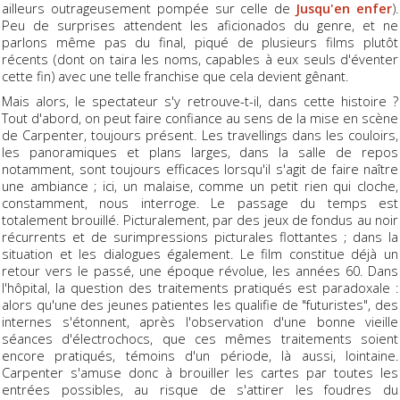
ailleurs outrageusement pompée sur celle de
Jusqu'en enfer
).
Peu de surprises attendent les aficionados du genre, et ne
parlons même pas du final, piqué de plusieurs films plutôt
récents (dont on taira les noms, capables à eux seuls d'éventer
cette fin) avec une telle franchise que cela devient gênant.
Mais alors, le spectateur s'y retrouve-t-il, dans cette histoire ?
Tout d'abord, on peut faire confiance au sens de la mise en scène
de Carpenter, toujours présent. Les travellings dans les couloirs,
les panoramiques et plans larges, dans la salle de repos
notamment, sont toujours efficaces lorsqu'il s'agit de faire naître
une ambiance ; ici, un malaise, comme un petit rien qui cloche,
constamment, nous interroge. Le passage du temps est
totalement brouillé. Picturalement, par des jeux de fondus au noir
récurrents et de surimpressions picturales flottantes ; dans la
situation et les dialogues également. Le film constitue déjà un
retour vers le passé, une époque révolue, les années 60. Dans
l'hôpital, la question des traitements pratiqués est paradoxale :
alors qu'une des jeunes patientes les qualifie de "futuristes", des
internes s'étonnent, après l'observation d'une bonne vieille
séances d'électrochocs, que ces mêmes traitements soient
encore pratiqués, témoins d'un période, là aussi, lointaine.
Carpenter s'amuse donc à brouiller les cartes par toutes les
entrées possibles, au risque de s'attirer les foudres du