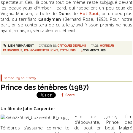
spectateur. Celui-là pourra tout de même resté subjugué devant
les beaux yeux d'Amber Heard, qui rappellent un peu ceux de
Virginia Madsen, le belle de
Dune
, de
Hot Spot
, ou un peu plus
tard, du terrifiant
Candyman
(Bernard Rose, 1993). Pour notre
part, on se contentera de cela, le grand frisson promis ne nous
ayant jamais, ici, véritablement étreint.
LIEN PERMANENT
CATÉGORIES :
CRITIQUES DE FILMS
TAGS :
HORREUR
,
FANTASTIQUE
,
JOHN CARPENTER
,
2010'S
,
ÉTATS-UNIS
3
COMMENTAIRES
samedi 29
août 2009
Prince des ténèbres (1987)
Share
Un film de John Carpenter
Film de genre, film
d’épouvante, Prince des
Ténèbres s’assume comme tel de bout en bout. Malgré