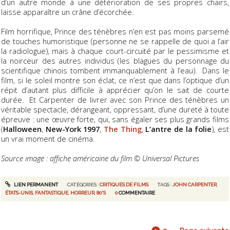
d’un autre monde à une détérioration de ses propres chairs,
laisse apparaître un crâne d’écorchée.
Film horrifique, Prince des ténèbres n’en est pas moins parsemé
de touches humoristique (personne ne se rappelle de quoi a l’air
la radiologue), mais à chaque court-circuité par le pessimisme et
la noirceur des autres individus (les blagues du personnage du
scientifique chinois tombent immanquablement à l’eau). Dans le
film, si le soleil montre son éclat, ce n’est que dans l’optique d’un
répit d’autant plus difficile à apprécier qu’on le sait de courte
durée. Et Carpenter de livrer avec son Prince des ténèbres un
véritable spectacle, dérangeant, oppressant, d’une dureté à toute
épreuve : une œuvre forte, qui, sans égaler ses plus grands films
(
Halloween
,
New-York 1997
,
The Thing
,
L’antre de la folie
), est
un vrai moment de cinéma.
Source image : affiche américaine du film © Universal Pictures
LIEN PERMANENT
CATÉGORIES :
CRITIQUES DE FILMS
TAGS :
JOHN CARPENTER
,
ÉTATS-UNIS
,
FANTASTIQUE
,
HORREUR
,
80'S
0
COMMENTAIRE