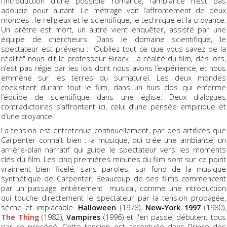
l'introduction d'une possible romance, l’ambiance n’est pas
adoucie pour autant. Le métrage voit l’affrontement de deux
mondes : le religieux et le scientifique, le technique et la croyance.
Un prêtre est mort, un autre vient enquêter, assisté par une
équipe de chercheurs. Dans le domaine scientifique, le
spectateur est prévenu : "Oubliez tout ce que vous savez de la
réalité" nous dit le professeur Birack. La réalité du film, dès lors,
n’est pas régie par les lois dont nous avons l’expérience, et nous
emmène sur les terres du surnaturel. Les deux mondes
coexistent durant tout le film, dans un huis clos qui enferme
l’équipe de scientifique dans une église. Deux dialogues
contradictoires s’affrontent ici, celui d’une pensée empirique et
d’une croyance.
La tension est entretenue continuellement, par des artifices que
Carpenter connaît bien : la musique, qui crée une ambiance, un
arrière-plan narratif qui guide le spectateur vers les moments
clés du film. Les cinq premières minutes du film sont sur ce point
vraiment bien ficelé, sans paroles, sur fond de la musique
synthétique de Carpenter. Beaucoup de ses films commencent
par un passage entièrement musical, comme une introduction
qui touche directement le spectateur par la tension propagée,
sèche et implacable.
Halloween
(1978),
New-York 1997
(1980),
The Thing
(1982),
Vampires
(1996) et j'en passe, débutent tous
par ce procédé. Cette tension est accentuée dans Prince des