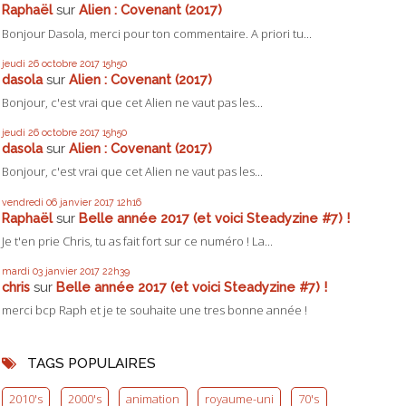
Raphaël
sur
Alien : Covenant (2017)
Bonjour Dasola, merci pour ton commentaire. A priori tu...
jeudi 26
octobre 2017
15h50
dasola
sur
Alien : Covenant (2017)
Bonjour, c'est vrai que cet Alien ne vaut pas les...
jeudi 26
octobre 2017
15h50
dasola
sur
Alien : Covenant (2017)
Bonjour, c'est vrai que cet Alien ne vaut pas les...
vendredi 06
janvier 2017
12h16
Raphaël
sur
Belle année 2017 (et voici Steadyzine #7) !
Je t'en prie Chris, tu as fait fort sur ce numéro ! La...
mardi 03
janvier 2017
22h39
chris
sur
Belle année 2017 (et voici Steadyzine #7) !
merci bcp Raph et je te souhaite une tres bonne année !
TAGS POPULAIRES
2010's
2000's
animation
royaume-uni
70's