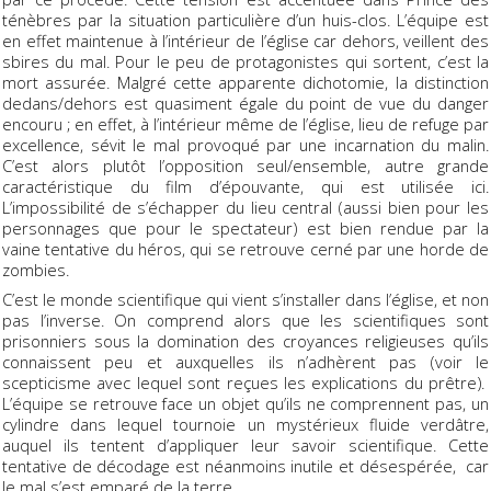
ténèbres par la situation particulière d’un huis-clos. L’équipe est
en effet maintenue à l’intérieur de l’église car dehors, veillent des
sbires du mal. Pour le peu de protagonistes qui sortent, c’est la
mort assurée. Malgré cette apparente dichotomie, la distinction
dedans/dehors est quasiment égale du point de vue du danger
encouru ; en effet, à l’intérieur même de l’église, lieu de refuge par
excellence, sévit le mal provoqué par une incarnation du malin.
C’est alors plutôt l’opposition seul/ensemble, autre grande
caractéristique du film d’épouvante, qui est utilisée ici.
L’impossibilité de s’échapper du lieu central (aussi bien pour les
personnages que pour le spectateur) est bien rendue par la
vaine tentative du héros, qui se retrouve cerné par une horde de
zombies.
C’est le monde scientifique qui vient s’installer dans l’église, et non
pas l’inverse. On comprend alors que les scientifiques sont
prisonniers sous la domination des croyances religieuses qu’ils
connaissent peu et auxquelles ils n’adhèrent pas (voir le
scepticisme avec lequel sont reçues les explications du prêtre).
L’équipe se retrouve face un objet qu’ils ne comprennent pas, un
cylindre dans lequel tournoie un mystérieux fluide verdâtre,
auquel ils tentent d’appliquer leur savoir scientifique. Cette
tentative de décodage est néanmoins inutile et désespérée, car
le mal s’est emparé de la terre.