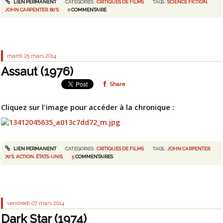
LIEN PERMANENT
CATÉGORIES :
CRITIQUES DE FILMS
TAGS :
SCIENCE FICTION
,
JOHN CARPENTER
,
80'S
0
COMMENTAIRE
mardi 25
mars 2014
Assaut (1976)
Share
Cliquez sur l'image pour accéder à la chronique :
LIEN PERMANENT
CATÉGORIES :
CRITIQUES DE FILMS
TAGS :
JOHN CARPENTER
,
70'S
,
ACTION
,
ÉTATS-UNIS
5
COMMENTAIRES
vendredi 07
mars 2014
Dark Star (1974)