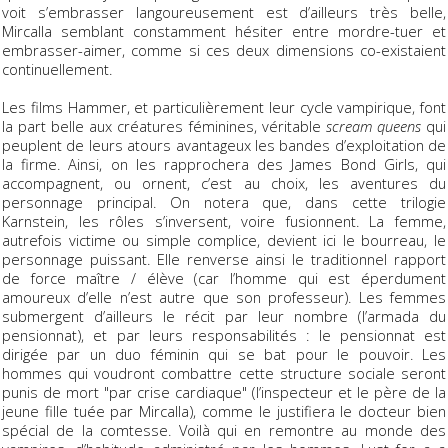
voit s’embrasser langoureusement est d’ailleurs très belle,
Mircalla semblant constamment hésiter entre mordre-tuer et
embrasser-aimer, comme si ces deux dimensions co-existaient
continuellement.
Les films Hammer, et particulièrement leur cycle vampirique, font
la part belle aux créatures féminines, véritable
scream queens
qui
peuplent de leurs atours avantageux les bandes d’exploitation de
la firme. Ainsi, on les rapprochera des James Bond Girls, qui
accompagnent, ou ornent, c’est au choix, les aventures du
personnage principal. On notera que, dans cette trilogie
Karnstein, les rôles s’inversent, voire fusionnent. La femme,
autrefois victime ou simple complice, devient ici le bourreau, le
personnage puissant. Elle renverse ainsi le traditionnel rapport
de force maître / élève (car l’homme qui est éperdument
amoureux d’elle n’est autre que son professeur). Les femmes
submergent d’ailleurs le récit par leur nombre (l’armada du
pensionnat), et par leurs responsabilités : le pensionnat est
dirigée par un duo féminin qui se bat pour le pouvoir. Les
hommes qui voudront combattre cette structure sociale seront
punis de mort "par crise cardiaque" (l’inspecteur et le père de la
jeune fille tuée par Mircalla), comme le justifiera le docteur bien
spécial de la comtesse. Voilà qui en remontre au monde des