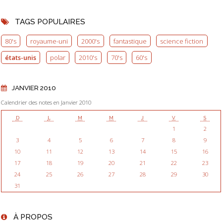
TAGS POPULAIRES
80's
royaume-uni
2000's
fantastique
science fiction
états-unis
polar
2010's
70's
60's
JANVIER 2010
Calendrier des notes en Janvier 2010
D
L
M
M
J
V
S
1
2
3
4
5
6
7
8
9
10
11
12
13
14
15
16
17
18
19
20
21
22
23
24
25
26
27
28
29
30
31
À PROPOS