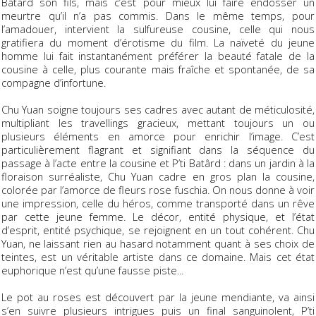
Bâtard son fils, mais c’est pour mieux lui faire endosser un
meurtre qu’il n’a pas commis. Dans le même temps, pour
l’amadouer, intervient la sulfureuse cousine, celle qui nous
gratifiera du moment d’érotisme du film. La naïveté du jeune
homme lui fait instantanément préférer la beauté fatale de la
cousine à celle, plus courante mais fraîche et spontanée, de sa
compagne d’infortune.
Chu Yuan soigne toujours ses cadres avec autant de méticulosité,
multipliant les travellings gracieux, mettant toujours un ou
plusieurs éléments en amorce pour enrichir l’image. C’est
particulièrement flagrant et signifiant dans la séquence du
passage à l’acte entre la cousine et P’ti Batârd : dans un jardin à la
floraison surréaliste, Chu Yuan cadre en gros plan la cousine,
colorée par l’amorce de fleurs rose fuschia. On nous donne à voir
une impression, celle du héros, comme transporté dans un rêve
par cette jeune femme. Le décor, entité physique, et l’état
d’esprit, entité psychique, se rejoignent en un tout cohérent. Chu
Yuan, ne laissant rien au hasard notamment quant à ses choix de
teintes, est un véritable artiste dans ce domaine. Mais cet état
euphorique n’est qu’une fausse piste...
Le pot au roses est découvert par la jeune mendiante, va ainsi
s’en suivre plusieurs intrigues puis un final sanguinolent, P’ti