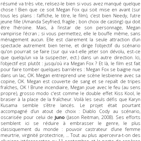
résumé va très vite, relisez-le bien si vous avez manqué quelque
chose ! Bien que ce soit Megan Fox qui soit mise en avant (sur
tous les plans : l’affiche, le titre, le film), c’est bien Needy, l’utre
jeune fille (Amanda Seyfried, fragile ; bon choix de casting) qui doit
être l’héroïne. Mais, à l’instar de son personnage, Megan
vampirise l’écran ; si vous permettez, elle le bouffe même, sans
ménagement aucun. Elle est clairement la seule attraction d’un
spectacle autrement bien terne, et dirige l’objectif du scénario
qu'on pourrait se faire (sur qui va-t-elle jeter son dévolu, est-ce
que quelqu’un va la suspecter, ect.) dans un autre direction. Ici,
l’objectif est plutôt : jusqu’où ira Megan Fox ? Et là, le film est fait
pour faire tomber quelques barrières : Megan Fox se baigne nue
dans un lac, OK. Megan entreprend une scène lesbienne avec sa
copine, OK. Megan est couverte de sang et se repaît de tripes
fraîches, OK ! Brune incendiaire, Megan joue avec le feu (au sens
propre), grosso modo c'est comme le double effet Kiss Kool, le
brasier à la place de la fraîcheur. Voilà les seuls défis que Karyn
Kusama semble s’être lancés. Le projet était pourtant
accompagné d’un atout de choix : Diablo Cody au scénario,
oscarisée pour celui de
Juno
(Jason Reitman, 2008). Ses efforts
semblent ici se réduire à embrasser le genre, le plus
classiquement du monde : pouvoir castrateur d’une femme
meurtrie, virginité protectrice, ... Tout au plus apercevra-t-on des