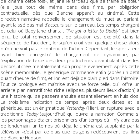
de cinéma cette fois-, et Jane le fardeau que se traîne sa sœur
(elle joue tout de même dans des films, par obligation
contractuelle, dès que Blanche apparaît au cinéma). Cette
direction narrative rappelle le changement du muet au parlant,
ayant laissé pas mal d’acteurs sur le carreau. Les temps changent
et celui où Baby Jane chantait
"I’ve got a letter to Daddy"
est bien
loin... Le total renversement de situation est exploité dans la
séquence de l’accident, lorsqu’on croit voir quelque chose alors
qu’on ne voit pas le contenu de l’action. Cependant, le spectateur
ayant bien enregistré le changement de dynamique, par
l’explication de texte des deux producteurs déambulant dans les
décors, il crée mentalement son propre événement. Après cette
scène mémorable, le générique commence enfin (après un petit
quart d’heure de film), et l’on est déjà de plain-pied dans l’histoire.
Tout ce prologue est maîtrisé avec une force telle, qu’il offre un
arrière plan narratif très riche (ellipses, plusieurs lieux d’action) à
une histoire qui se passera ensuite essentiellement en huis clos.
La troisième indication de temps, après deux dates et le
générique, est un énigmatique
Yesterday
(Hier), en rupture avec le
traditionnel
Today
(aujourd’hui) qui ouvre la narration. Comme si
les personnages étaient prisonniers d’un temps où il n'y aura pas
de lendemain, un temps où, déjà, le cinéma est supplanté par la
télévision -c’est par ce biais que les gens redécouvrent les films
de Blanche Hudson.