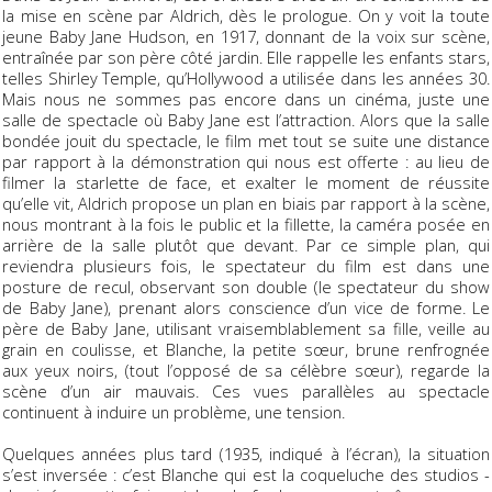
la mise en scène par Aldrich, dès le prologue. On y voit la toute
jeune Baby Jane Hudson, en 1917, donnant de la voix sur scène,
entraînée par son père côté jardin. Elle rappelle les enfants stars,
telles Shirley Temple, qu’Hollywood a utilisée dans les années 30.
Mais nous ne sommes pas encore dans un cinéma, juste une
salle de spectacle où Baby Jane est l’attraction. Alors que la salle
bondée jouit du spectacle, le film met tout se suite une distance
par rapport à la démonstration qui nous est offerte : au lieu de
filmer la starlette de face, et exalter le moment de réussite
qu’elle vit, Aldrich propose un plan en biais par rapport à la scène,
nous montrant à la fois le public et la fillette, la caméra posée en
arrière de la salle plutôt que devant. Par ce simple plan, qui
reviendra plusieurs fois, le spectateur du film est dans une
posture de recul, observant son double (le spectateur du show
de Baby Jane), prenant alors conscience d’un vice de forme. Le
père de Baby Jane, utilisant vraisemblablement sa fille, veille au
grain en coulisse, et Blanche, la petite sœur, brune renfrognée
aux yeux noirs, (tout l’opposé de sa célèbre sœur), regarde la
scène d’un air mauvais. Ces vues parallèles au spectacle
continuent à induire un problème, une tension.
Quelques années plus tard (1935, indiqué à l’écran), la situation
s’est inversée : c’est Blanche qui est la coqueluche des studios -