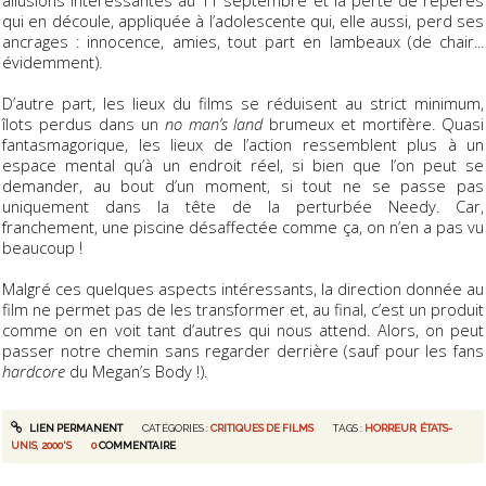
allusions intéressantes au 11 septembre et la perte de repères
qui en découle, appliquée à l’adolescente qui, elle aussi, perd ses
ancrages : innocence, amies, tout part en lambeaux (de chair...
évidemment).
D’autre part, les lieux du films se réduisent au strict minimum,
îlots perdus dans un
no man’s land
brumeux et mortifère. Quasi
fantasmagorique, les lieux de l’action ressemblent plus à un
espace mental qu’à un endroit réel, si bien que l’on peut se
demander, au bout d’un moment, si tout ne se passe pas
uniquement dans la tête de la perturbée Needy. Car,
franchement, une piscine désaffectée comme ça, on n’en a pas vu
beaucoup !
Malgré ces quelques aspects intéressants, la direction donnée au
film ne permet pas de les transformer et, au final, c’est un produit
comme on en voit tant d’autres qui nous attend. Alors, on peut
passer notre chemin sans regarder derrière (sauf pour les fans
hardcore
du Megan’s Body !).
LIEN PERMANENT
CATÉGORIES :
CRITIQUES DE FILMS
TAGS :
HORREUR
,
ÉTATS-
UNIS
,
2000'S
0
COMMENTAIRE