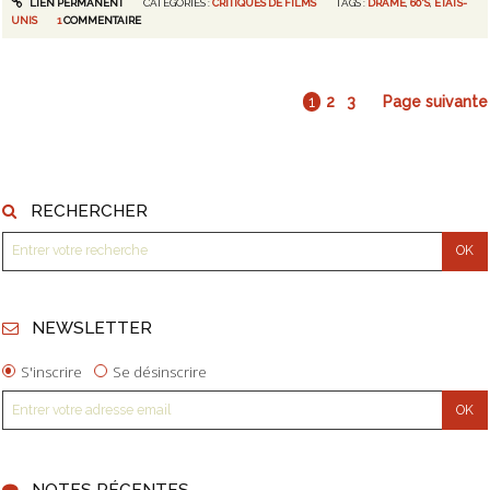
LIEN PERMANENT
CATÉGORIES :
CRITIQUES DE FILMS
TAGS :
DRAME
,
60'S
,
ÉTATS-
UNIS
1
COMMENTAIRE
1
2
3
Page suivante
RECHERCHER
NEWSLETTER
S'inscrire
Se désinscrire
NOTES RÉCENTES