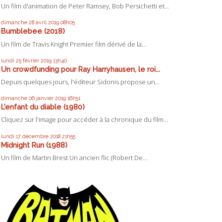
Un film d'animation de Peter Ramsey, Bob Persichetti et...
dimanche 28
avril 2019
08h05
Bumblebee (2018)
Un film de Travis Knight Premier film dérivé de la...
lundi 25
février 2019
13h40
Un crowdfunding pour Ray Harryhausen, le roi...
Depuis quelques jours, l'éditeur Sidonis propose un...
dimanche 06
janvier 2019
16h51
L'enfant du diable (1980)
Cliquez sur l'image pour accéder à la chronique du film...
lundi 17
décembre 2018
21h55
Midnight Run (1988)
Un film de Martin Brest Un ancien flic (Robert De...