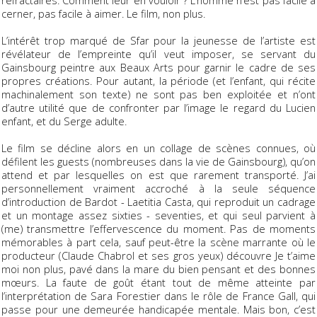
réfractaires. Comment leur en vouloir ? L’homme n’est pas facile à
cerner, pas facile à aimer. Le film, non plus.
L’intérêt trop marqué de Sfar pour la jeunesse de l’artiste est
révélateur de l’empreinte qu’il veut imposer, se servant du
Gainsbourg peintre aux Beaux Arts pour garnir le cadre de ses
propres créations. Pour autant, la période (et l’enfant, qui récite
machinalement son texte) ne sont pas ben exploitée et n’ont
d’autre utilité que de confronter par l’image le regard du Lucien
enfant, et du Serge adulte.
Le film se décline alors en un collage de scènes connues, où
défilent les guests (nombreuses dans la vie de Gainsbourg), qu’on
attend et par lesquelles on est que rarement transporté. J’ai
personnellement vraiment accroché à la seule séquence
d’introduction de Bardot - Laetitia Casta, qui reproduit un cadrage
et un montage assez sixties - seventies, et qui seul parvient à
(me) transmettre l’effervescence du moment. Pas de moments
mémorables à part cela, sauf peut-être la scène marrante où le
producteur (Claude Chabrol et ses gros yeux) découvre Je t’aime
moi non plus, pavé dans la mare du bien pensant et des bonnes
mœurs. La faute de goût étant tout de même atteinte par
l’interprétation de Sara Forestier dans le rôle de France Gall, qui
passe pour une demeurée handicapée mentale. Mais bon, c’est