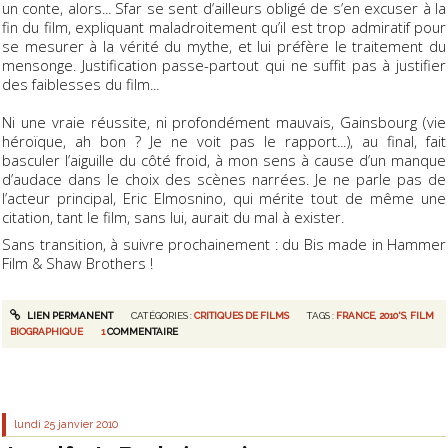
un conte, alors... Sfar se sent d’ailleurs obligé de s’en excuser à la
fin du film, expliquant maladroitement qu’il est trop admiratif pour
se mesurer à la vérité du mythe, et lui préfère le traitement du
mensonge. Justification passe-partout qui ne suffit pas à justifier
des faiblesses du film...
Ni une vraie réussite, ni profondément mauvais,
Gainsbourg (vie
héroïque
, ah bon ? Je ne voit pas le rapport...
)
, au final, fait
basculer l’aiguille du côté froid, à mon sens à cause d’un manque
d’audace dans le choix des scènes narrées. Je ne parle pas de
l’acteur principal, Eric Elmosnino, qui mérite tout de même une
citation, tant le film, sans lui, aurait du mal à exister.
Sans transition, à suivre prochainement : du Bis made in
Hammer
Film
&
Shaw Brothers
!
LIEN PERMANENT
CATÉGORIES :
CRITIQUES DE FILMS
TAGS :
FRANCE
,
2010'S
,
FILM
BIOGRAPHIQUE
1
COMMENTAIRE
lundi 25
janvier 2010