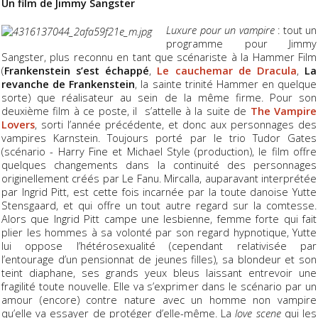
Un film de Jimmy Sangster
Luxure pour un vampire
: tout un
programme pour Jimmy
Sangster, plus reconnu en tant que scénariste à la Hammer Film
(
Frankenstein s’est échappé
,
Le cauchemar de Dracula
,
La
revanche de Frankenstein
, la sainte trinité Hammer en quelque
sorte) que réalisateur au sein de la même firme. Pour son
deuxième film à ce poste, il s’attelle à la suite de
The Vampire
Lovers
, sorti l’année précédente, et donc aux personnages des
vampires Karnstein. Toujours porté par le trio Tudor Gates
(scénario - Harry Fine et Michael Style (production), le film offre
quelques changements dans la continuité des personnages
originellement créés par Le Fanu. Mircalla, auparavant interprétée
par Ingrid Pitt, est cette fois incarnée par la toute danoise Yutte
Stensgaard, et qui offre un tout autre regard sur la comtesse.
Alors que Ingrid Pitt campe une lesbienne, femme forte qui fait
plier les hommes à sa volonté par son regard hypnotique, Yutte
lui oppose l’hétérosexualité (cependant relativisée par
l’entourage d’un pensionnat de jeunes filles), sa blondeur et son
teint diaphane, ses grands yeux bleus laissant entrevoir une
fragilité toute nouvelle. Elle va s’exprimer dans le scénario par un
amour (encore) contre nature avec un homme non vampire
qu’elle va essayer de protéger d’elle-même. La
love scene
qui les