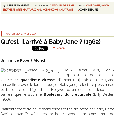
LIEN PERMANENT
CATÉGORIES :
CRITIQUES DE FILMS
TAGS :
CINÉ D'ASIE
,
SHAW
BROTHERS
,
ARTS MARTIAUX
,
70'S
,
HONG-KONG
,
CHU YUAN
0
COMMENTAIRE
mercredi 20
janvier 2010
Qu'est-il arrivé à Baby Jane ? (1962)
Share
Un film de Robert Aldrich
Deux films vus, deux
uppercuts direct dans le
ventre.
En quatrième vitesse
, diamant (du) noir dont le grand
climax flirte avec le fantastique, et Baby Jane, relecture pessimiste
et baroque de l’âge d’or d’Hollywood, un cran -ou deux- plus
barrée que le sublime
Boulevard du crépuscule
(Billy Wilder,
1950).
L’affrontement de deux stars fortes têtes de cette période, Bette
Davis et Joan Crawford, est orchestré avec un art consommé de