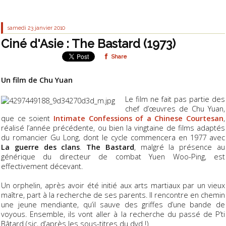
samedi 23
janvier 2010
Ciné d'Asie : The Bastard (1973)
Share
Un film de Chu Yuan
Le film ne fait pas partie des
chef d’œuvres de Chu Yuan,
que ce soient
Intimate Confessions of a Chinese Courtesan
,
réalisé l’année précédente, ou bien la vingtaine de films adaptés
du romancier Gu Long, dont le cycle commencera en 1977 avec
La guerre des clans
.
The Bastard
, malgré la présence au
générique du directeur de combat Yuen Woo-Ping, est
effectivement décevant.
Un orphelin, après avoir été initié aux arts martiaux par un vieux
maître, part à la recherche de ses parents. Il rencontre en chemin
une jeune mendiante, qu’il sauve des griffes d’une bande de
voyous. Ensemble, ils vont aller à la recherche du passé de P’ti
Bâtard (sic, d’après les sous-titres du dvd !).