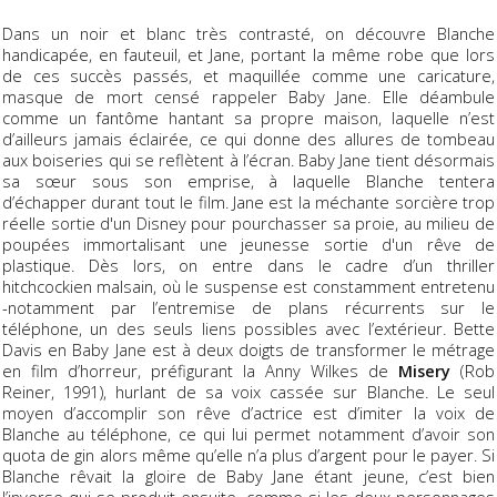
Dans un noir et blanc très contrasté, on découvre Blanche
handicapée, en fauteuil, et Jane, portant la même robe que lors
de ces succès passés, et maquillée comme une caricature,
masque de mort censé rappeler Baby Jane. Elle déambule
comme un fantôme hantant sa propre maison, laquelle n’est
d’ailleurs jamais éclairée, ce qui donne des allures de tombeau
aux boiseries qui se reflètent à l’écran. Baby Jane tient désormais
sa sœur sous son emprise, à laquelle Blanche tentera
d’échapper durant tout le film. Jane est la méchante sorcière trop
réelle sortie d'un Disney pour pourchasser sa proie, au milieu de
poupées immortalisant une jeunesse sortie d'un rêve de
plastique. Dès lors, on entre dans le cadre d’un thriller
hitchcockien malsain, où le suspense est constamment entretenu
-notamment par l’entremise de plans récurrents sur le
téléphone, un des seuls liens possibles avec l’extérieur. Bette
Davis en Baby Jane est à deux doigts de transformer le métrage
en film d’horreur, préfigurant la Anny Wilkes de
Misery
(Rob
Reiner, 1991), hurlant de sa voix cassée sur Blanche. Le seul
moyen d’accomplir son rêve d’actrice est d’imiter la voix de
Blanche au téléphone, ce qui lui permet notamment d’avoir son
quota de gin alors même qu’elle n’a plus d’argent pour le payer. Si
Blanche rêvait la gloire de Baby Jane étant jeune, c’est bien
l’inverse qui se produit ensuite, comme si les deux personnages