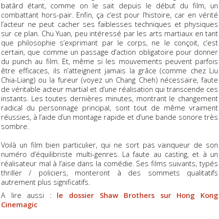
batârd étant, comme on le sait depuis le début du film, un
combattant hors-pair. Enfin, ça c’est pour l’histoire, car en vérité
l’acteur ne peut cacher ses faiblesses techniques et physiques
sur ce plan. Chu Yuan, peu intéressé par les arts martiaux en tant
que philosophie s’exprimant par le corps, ne le conçoit, c’est
certain, que comme un passage d’action obligatoire pour donner
du punch au film. Et, même si les mouvements peuvent parfois
être efficaces, ils n’atteignent jamais la grâce (comme chez Liu
Chia-Liang) ou la fureur (voyez un Chang Cheh) nécessaire, faute
de véritable acteur martial et d’une réalisation qui transcende ces
instants. Les toutes dernières minutes, montrant le changement
radical du personnage principal, sont tout de même vraiment
réussies, à l’aide d’un montage rapide et d’une bande sonore très
sombre.
Voilà un film bien particulier, qui ne sort pas vainqueur de son
numéro d’équilibriste multi-genres. La faute au casting, et à un
réalisateur mal à l’aise dans la comédie. Ses films suivants, typés
thriller / policiers, monteront à des sommets qualitatifs
autrement plus significatifs.
A lire aussi :
le dossier Shaw Brothers sur Hong Kong
Cinemagic