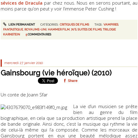
sévices de Dracula
par chez nous. Nous en serons pourtant, au
moins parce qu’on peut y voir l’immense Peter Cushing !
LIEN PERMANENT
CATÉGORIES :
CRITIQUES DE FILMS
TAGS :
VAMPIRES
,
FANTASTIQUE
,
ROYAUME-UNI
,
HAMMER FILM
,
70'S
,
SUITES DE FILMS
,
TRILOGIE
KARNSTEIN
5
COMMENTAIRES
mercredi 27
janvier 2010
Gainsbourg (vie héroïque) (2010)
Share
Un conte de Joann Sfar
La vie d’un musicien se prête
bien au genre du film
biographique, en cela que sa production artistique prend la place
de bande originale. Ainsi donc, c’est la musique qui rythme la vie
de celui-là même qui l’a composée. Comme les morceaux de
Gainsbourg portent en eux une beauté mélodique assez