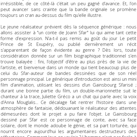
irrésistible, de ce côté-là c’était un peu gagné d’avance. Et, l’on
peut avancer sans crainte que la bande originale se promène
toujours un cran au-dessus du film qu’elle illustre.
Le jeune réalisateur prévient dès la séquence générique : nous
allons assister à "un conte de Joann Sfar" lui qui aime tant cette
forme d’expression. N’a-t-il pas remis au goût du jour
Le petit
Prince
de St Exupéry, ou publié dernièrement un récit
s’apparentant de façon évidente au genre ? Dès lors, toute
considération donnée sur un film biographique traditionnel s’en
trouve balayée : fini, l’objectif d’être au plus près de la vie de
l’artiste, et bienvenue dans un monde qui tient beaucoup plus de
celui du Sfar-auteur de bandes dessinées que de son réel
personnage principal. Le générique d’introduction est ainsi un mini
film d’animation, utilisant les dessins d’un Gainsbourg
Sfarisé
;
durant une bonne partie du film, un double-marionnette suit le
chanteur à la trace, Juliette Gréco a un chat qui parle avec la voix
d’Anna Mouglalis... Ce décalage fait rentrer l’histoire dans une
atmosphère de fantaisie, dédouanant le réalisateur des attentes
démesurées dont le projet a pu faire l’objet. Le Gainsbourg
dessiné par Sfar est ce personnage de conte, avec sa face
solaire, dont le monde adoube le génie, et sa part torturée, qui
nourrit encore aujourd’hui les argumentaires destructeurs des