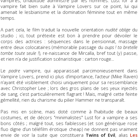
vampires, d’habitude administré par les hommes. Lust for a a
vampire fait bien suite à Vampire Lovers sur ce point, lui qui
amenait le lesbianisme et la domination féminine tout en même
temps.
A part cela, le film traduit la nouvelle orientation
nudité oblige
du
studio ; ici, tout prétexte est bon à prendre pour dévoiler le
corps des actrices : séquences dans le pensionnat, massage
entre deux colocataires (mémorable passage du
oups ! ta bretelle
tombe toute seule !
), re-naissance de Mircalla, bref tout (y) passe,
et rien n’a de justification scénaristique : carton rouge...
Le
padre
vampire, qui apparaissait parcimonieusement dans
Vampire Lovers, prend ici plus d’importance, l’acteur (Mike Raven)
n’ayant été visiblement choisi uniquement pour sa ressemblance
avec Christopher Lee ; lors des gros plans de ses yeux injectés
de sang, c’est particulièrement flagrant ! Mais, malgré cette feinte
gémellité, rien du charisme du pilier Hammer ne transparaît.
Pas mis en scène, mais doté comme à l’habitude de beaux
costumes, et de décors "minimalistes" Lust for a vampire a ses
bons côtés ; malgré tout, ses faiblesses (et son générique rose
fluo digne d’un téléfilm érotique cheap) ne donnent pas vraiment
envie de voir la suite que constituera
Twins of Evil
, alias
Les