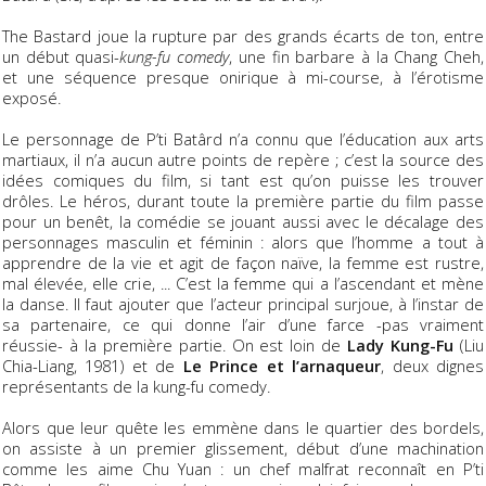
The Bastard joue la rupture par des grands écarts de ton, entre
un début quasi-
kung-fu comedy
, une fin barbare à la Chang Cheh,
et une séquence presque onirique à mi-course, à l’érotisme
exposé.
Le personnage de P’ti Batârd n’a connu que l’éducation aux arts
martiaux, il n’a aucun autre points de repère ; c’est la source des
idées comiques du film, si tant est qu’on puisse les trouver
drôles. Le héros, durant toute la première partie du film passe
pour un benêt, la comédie se jouant aussi avec le décalage des
personnages masculin et féminin : alors que l’homme a tout à
apprendre de la vie et agit de façon naïve, la femme est rustre,
mal élevée, elle crie, ... C’est la femme qui a l’ascendant et mène
la danse. Il faut ajouter que l’acteur principal surjoue, à l’instar de
sa partenaire, ce qui donne l’air d’une farce -pas vraiment
réussie- à la première partie. On est loin de
Lady Kung-Fu
(Liu
Chia-Liang, 1981) et de
Le Prince et l’arnaqueur
, deux dignes
représentants de la kung-fu comedy.
Alors que leur quête les emmène dans le quartier des bordels,
on assiste à un premier glissement, début d’une machination
comme les aime Chu Yuan : un chef malfrat reconnaît en P’ti