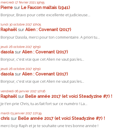
mercredi 17
février 2021
19h55
Pierre
sur
Le Faucon maltais (1941)
Bonjour, Bravo pour cette excellente et judicieuse...
lundi 30
octobre 2017
10h05
Raphaël
sur
Alien : Covenant (2017)
Bonjour Dasola, merci pour ton commentaire. A priori tu...
jeudi 26
octobre 2017
15h50
dasola
sur
Alien : Covenant (2017)
Bonjour, c'est vrai que cet Alien ne vaut pas les...
jeudi 26
octobre 2017
15h50
dasola
sur
Alien : Covenant (2017)
Bonjour, c'est vrai que cet Alien ne vaut pas les...
vendredi 06
janvier 2017
12h16
Raphaël
sur
Belle année 2017 (et voici Steadyzine #7) !
Je t'en prie Chris, tu as fait fort sur ce numéro ! La...
mardi 03
janvier 2017
22h39
chris
sur
Belle année 2017 (et voici Steadyzine #7) !
merci bcp Raph et je te souhaite une tres bonne année !