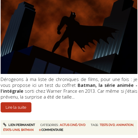
Dérogeons à ma liste de chroniques de films, pour une fois : je
vous propose ici un test du coffret
Batman, la série animée -
l'intégrale
sorti chez Warner France en 2013. Car même si j'étais
prévenu, la surprise a été de taille...
Lire la suite
LIEN PERMANENT
CATÉGORIES :
ACTUS CINÉ/DVD
TAGS :
TESTS DVD
,
ANIMATION
,
ÉTATS-UNIS
,
BATMAN
0
COMMENTAIRE