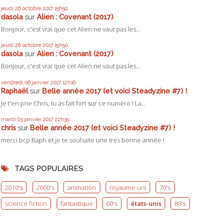
jeudi 26
octobre 2017
15h50
dasola
sur
Alien : Covenant (2017)
Bonjour, c'est vrai que cet Alien ne vaut pas les...
jeudi 26
octobre 2017
15h50
dasola
sur
Alien : Covenant (2017)
Bonjour, c'est vrai que cet Alien ne vaut pas les...
vendredi 06
janvier 2017
12h16
Raphaël
sur
Belle année 2017 (et voici Steadyzine #7) !
Je t'en prie Chris, tu as fait fort sur ce numéro ! La...
mardi 03
janvier 2017
22h39
chris
sur
Belle année 2017 (et voici Steadyzine #7) !
merci bcp Raph et je te souhaite une tres bonne année !
TAGS POPULAIRES
2010's
2000's
animation
royaume-uni
70's
science fiction
fantastique
60's
états-unis
80's