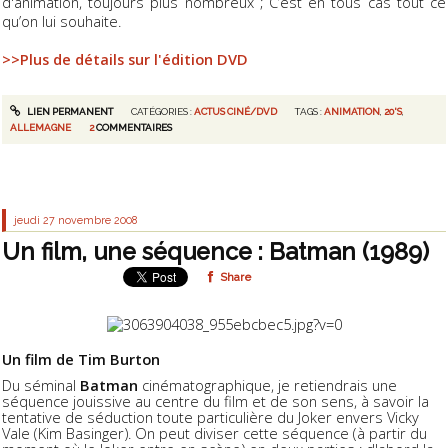
d'animation, toujours plus nombreux ; C’est en tous cas tout ce
qu’on lui souhaite.
>>Plus de détails sur l'édition DVD
LIEN PERMANENT
CATÉGORIES :
ACTUS CINÉ/DVD
TAGS :
ANIMATION
,
20'S
,
ALLEMAGNE
2
COMMENTAIRES
jeudi 27
novembre 2008
Un film, une séquence : Batman (1989)
Share
Un film de Tim Burton
Du séminal
Batman
cinématographique, je retiendrais une
séquence jouissive au centre du film et de son sens, à savoir la
tentative de séduction toute particulière du Joker envers Vicky
Vale (Kim Basinger). On peut diviser cette séquence (à partir du