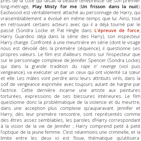
près de la côte qui faisait la beauté ténébreuse de son premier
long-métrage,
Play Misty for me
(
Un frisson dans la nuit
).
Eastwood est véritablement attaché au personnage de Harry, qui
vraisemblablement a évolué en même temps que lui. Ainsi, tout
en retrouvant certains acteurs avec qui il a déjà tourné par le
passé (Sondra Locke et Pat Hingle dans
L’épreuve de force
,
Harry Guardino déjà dans la série des Harry), son inspecteur
Harry change. Confronté à une meurtrière en série (dont le visage
nous est dévoilé dès la première séquence), il questionne ses
propres valeurs. Le film est d’ailleurs moins sur l’inspecteur que
sur le personnage complexe de Jennifer Spencer (Sondra Locke),
qui dans la grande tradition du
rape n' revenge
(viol puis
vengeance), va exécuter un par un ceux qui ont violenté sa sœur
et elle. Les mâles vont perdre ainsi leurs attributs virils, dans la
soif de vengeance exprimée avec toujours autant de hargne par
l’actrice. Cette dernière incarne une artiste aux peintures
torturées, expressions de ses blessures intérieures. Le film
questionne donc la problématique de la violence et du meurtre,
dans une acception plus complexe qu’auparavant. Jennifer et
Harry, dès leur première rencontre, sont représentés comme
des êtres assez semblables, les paroles d’Harry correspondant
à la vision de la vie de Jennifer ; Harry comprend petit à petit
l’optique de la jeune femme. C’est néanmoins une criminelle, et la
limite entre les deux ici est floue, thématique qu’utilisera