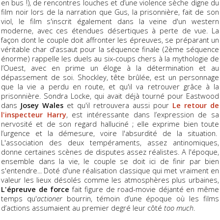
en bus !), de rencontres louches et d’une violence sèche digne du
film noir lors de la narration que Gus, la prisonnière, fait de son
viol, le film s'inscrit également dans la veine d'un western
moderne, avec ces étendues désertiques à perte de vue. La
façon dont le couple doit affronter les épreuves, se préparant un
véritable char d'assaut pour la séquence finale (2ème séquence
énorme) rappelle les duels au six-coups chers à la mythologie de
l’Ouest, avec en prime un éloge à la détermination et au
dépassement de soi. Shockley, tête brûlée, est un personnage
que la vie a perdu en route, et qu'il va retrouver grâce à la
prisonnière. Sondra Locke, qui avait déjà tourné pour Eastwood
dans
Josey Wales
et qu'il retrouvera aussi pour
Le retour de
l'inspecteur Harry
, est intéressante dans l’expression de sa
nervosité et de son regard halluciné ; elle exprime bien toute
l’urgence et la démesure, voire l'absurdité de la situation.
L'association des deux tempéraments, assez antinomiques,
donne certaines scènes de disputes assez réalistes. A l'époque,
ensemble dans la vie, le couple se doit ici de finir par bien
s'entendre... Doté d'une réalisation classique qui met vraiment en
valeur les lieux désolés comme les atmosphères plus urbaines,
L'épreuve de force
fait figure de road-movie déjanté en même
temps qu'
actioner
bourrin, témoin d’une époque où les films
d’actions assumaient au premier degré leur côté
too much
.