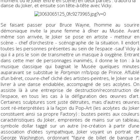
moment où le Joker entre en scène) en deux parties : d'abord la
danse du Joker, et ensuite son tête-à-tête avec Vicky.
Se faisant passer pour Bruce Wayne, l’homme au sourire
démoniaque invite la jeune femme à dîner au Musée. Avant
même son arrivée, le Joker se pose en artiste - metteur en
scène - chef d’orchestre - scénographe de la situation. Il endort
toutes les personnes présentes au sein de l’espace -sauf Vicky à
qui il a pris le soin de transmettre un masque à oxygène. Entrant
dans cette mer de personnages inanimés, il donne le ton : à la
musique classique qui baignait le Musée quelques minutes
auparavant se substitue le
Partyman
rn’b/pop de Prince. Affublé
d'un béret, couvre-chef cliché des artistes-peintres, le Joker va se
livrer à une danse endiablée, accompagné de ses acolytes. On
assiste là à une entreprise de destruction/reconstruction de
l’espace, en tous les cas à la défiguration des œuvres d’art.
Certaines sculptures sont juste détruites, mais d'autres œuvres
sont ré-interprétées à la façon du Pop-Art (les acolytes du Joker
constituent ainsi sa propre Factory) : bustes peints aux couleurs
caractéristiques du Joker, empreintes de mains sur un tableau,
symbole dollar taggé sur un autre (re-création à partir d’une
association d'idées sympathique, Joker voyant un portrait de
George Washington, ordonnant "figure de billet de banque !";