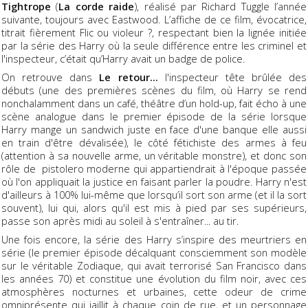
Tightrope
(
La corde raide
), réalisé par Richard Tuggle l’année
suivante, toujours avec Eastwood. L’affiche de ce film, évocatrice,
titrait fièrement Flic ou violeur ?, respectant bien la lignée initiée
par la série des Harry où la seule différence entre les criminel et
l'inspecteur, c’était qu’Harry avait un badge de police.
On retrouve dans
Le retour...
l'inspecteur tête brûlée des
débuts (une des premières scènes du film, où Harry se rend
nonchalamment dans un café, théâtre d’un hold-up, fait écho à une
scène analogue dans le premier épisode de la série lorsque
Harry mange un sandwich juste en face d'une banque elle aussi
en train d'être dévalisée), le côté fétichiste des armes à feu
(attention à sa nouvelle arme, un véritable monstre), et donc son
rôle de pistolero moderne qui appartiendrait à l'époque passée
où l'on appliquait la justice en faisant parler la poudre. Harry n'est
d'ailleurs à 100% lui-même que lorsqu’il sort son arme (et il la sort
souvent), lui qui, alors qu'il est mis à pied par ses supérieurs,
passe son après midi au soleil à s'entraîner... au tir.
Une fois encore, la série des Harry s’inspire des meurtriers en
série (le premier épisode décalquant consciemment son modèle
sur le véritable Zodiaque, qui avait terrorisé San Francisco dans
les années 70) et constitue une évolution du film noir, avec ces
atmosphères nocturnes et urbaines, cette odeur de crime
omniprésente qui jaillit à chaque coin de rue, et un personnage