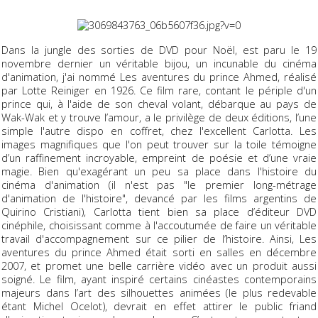
Dans la jungle des sorties de DVD pour Noël, est paru le 19
novembre dernier un véritable bijou, un incunable du cinéma
d'animation, j'ai nommé
Les aventures du prince Ahmed
, réalisé
par Lotte Reiniger en 1926. Ce film rare, contant le périple d'un
prince qui, à l'aide de son cheval volant, débarque au pays de
Wak-Wak et y trouve l’amour, a le privilège de deux éditions, l’une
simple l'autre dispo en coffret, chez l'excellent Carlotta. Les
images magnifiques que l'on peut trouver sur la toile témoigne
d’un raffinement incroyable, empreint de poésie et d’une vraie
magie. Bien qu'exagérant un peu sa place dans l'histoire du
cinéma d'animation (il n'est pas "le premier long-métrage
d'animation de l'histoire", devancé par les films argentins de
Quirino Cristiani), Carlotta tient bien sa place d’éditeur DVD
cinéphile, choisissant comme à l'accoutumée de faire un véritable
travail d'accompagnement sur ce pilier de l’histoire. Ainsi,
Les
aventures du prince Ahmed
était sorti en salles en décembre
2007, et promet une belle carrière vidéo avec un produit aussi
soigné. Le film, ayant inspiré certains cinéastes contemporains
majeurs dans l’art des silhouettes animées (le plus redevable
étant Michel Ocelot), devrait en effet attirer le public friand