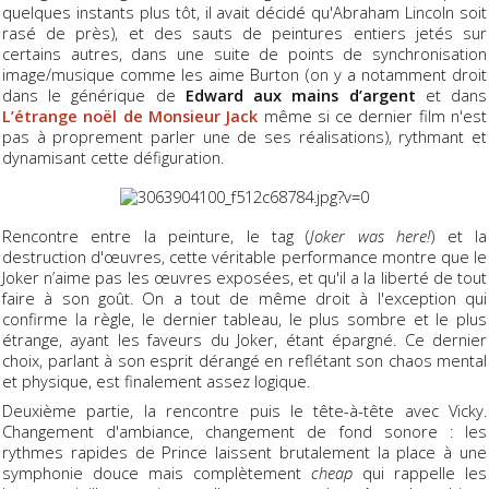
quelques instants plus tôt, il avait décidé qu'Abraham Lincoln soit
rasé de près), et des sauts de peintures entiers jetés sur
certains autres, dans une suite de points de synchronisation
image/musique comme les aime Burton (on y a notamment droit
dans le générique de
Edward aux mains d’argent
et dans
L’étrange noël de Monsieur Jack
même si ce dernier film n'est
pas à proprement parler une de ses réalisations), rythmant et
dynamisant cette défiguration.
Rencontre entre la peinture, le tag (
Joker was here!
) et la
destruction d'œuvres, cette véritable performance montre que le
Joker n’aime pas les œuvres exposées, et qu'il a la liberté de tout
faire à son goût. On a tout de même droit à l'exception qui
confirme la règle, le dernier tableau, le plus sombre et le plus
étrange, ayant les faveurs du Joker, étant épargné. Ce dernier
choix, parlant à son esprit dérangé en reflétant son chaos mental
et physique, est finalement assez logique.
Deuxième partie, la rencontre puis le tête-à-tête avec Vicky.
Changement d'ambiance, changement de fond sonore : les
rythmes rapides de Prince laissent brutalement la place à une
symphonie douce mais complètement
cheap
qui rappelle les