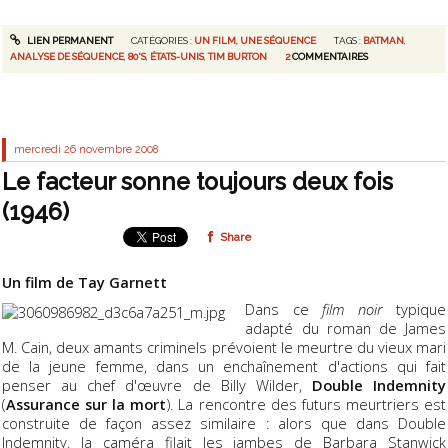
LIEN PERMANENT
CATÉGORIES :
UN FILM, UNE SÉQUENCE
TAGS :
BATMAN
,
ANALYSE DE SÉQUENCE
,
80'S
,
ÉTATS-UNIS
,
TIM BURTON
2
COMMENTAIRES
mercredi 26
novembre 2008
Le facteur sonne toujours deux fois
(1946)
Share
Un film de Tay Garnett
Dans ce
film noir
typique
adapté du roman de James
M. Cain, deux amants criminels prévoient le meurtre du vieux mari
de la jeune femme, dans un enchaînement d'actions qui fait
penser au chef d'œuvre de Billy Wilder,
Double Indemnity
(
Assurance sur la mort
). La rencontre des futurs meurtriers est
construite de façon assez similaire : alors que dans Double
Indemnity, la caméra filait les jambes de Barbara Stanwick