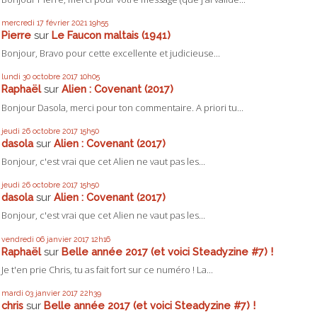
mercredi 17
février 2021
19h55
Pierre
sur
Le Faucon maltais (1941)
Bonjour, Bravo pour cette excellente et judicieuse...
lundi 30
octobre 2017
10h05
Raphaël
sur
Alien : Covenant (2017)
Bonjour Dasola, merci pour ton commentaire. A priori tu...
jeudi 26
octobre 2017
15h50
dasola
sur
Alien : Covenant (2017)
Bonjour, c'est vrai que cet Alien ne vaut pas les...
jeudi 26
octobre 2017
15h50
dasola
sur
Alien : Covenant (2017)
Bonjour, c'est vrai que cet Alien ne vaut pas les...
vendredi 06
janvier 2017
12h16
Raphaël
sur
Belle année 2017 (et voici Steadyzine #7) !
Je t'en prie Chris, tu as fait fort sur ce numéro ! La...
mardi 03
janvier 2017
22h39
chris
sur
Belle année 2017 (et voici Steadyzine #7) !