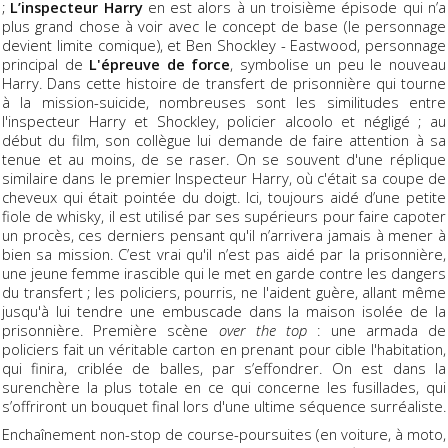
;
L’inspecteur Harry
en est alors à un troisième épisode qui n’a
plus grand chose à voir avec le concept de base (le personnage
devient limite comique), et Ben Shockley - Eastwood, personnage
principal de
L'épreuve de force
, symbolise un peu le nouveau
Harry. Dans cette histoire de transfert de prisonnière qui tourne
à la mission-suicide, nombreuses sont les similitudes entre
l'inspecteur Harry et Shockley, policier alcoolo et négligé ; au
début du film, son collègue lui demande de faire attention à sa
tenue et au moins, de se raser. On se souvent d'une réplique
similaire dans le premier Inspecteur Harry, où c'était sa coupe de
cheveux qui était pointée du doigt. Ici, toujours aidé d’une petite
fiole de whisky, il est utilisé par ses supérieurs pour faire capoter
un procès, ces derniers pensant qu'il n’arrivera jamais à mener à
bien sa mission. C’est vrai qu'il n’est pas aidé par la prisonnière,
une jeune femme irascible qui le met en garde contre les dangers
du transfert ; les policiers, pourris, ne l'aident guère, allant même
jusqu'à lui tendre une embuscade dans la maison isolée de la
prisonnière. Première scène
over the top
: une armada de
policiers fait un véritable carton en prenant pour cible l'habitation,
qui finira, criblée de balles, par s’effondrer. On est dans la
surenchère la plus totale en ce qui concerne les fusillades, qui
s’offriront un bouquet final lors d'une ultime séquence surréaliste.
Enchaînement non-stop de course-poursuites (en voiture, à moto,