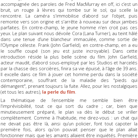
accompagnée des paroles de Fred MacMurray en off, ici c’est un
bruit, un rouge à lèvres qui tombe sur le sol, qui scelle la
rencontre. La caméra s'immobilise d’abord sur l’objet, puis
remonte vers son origine et s'arrête à nouveau sur deux jambes
parfaites. En contre-champ, le jeune homme n'en croit pas ces
yeux. Le plan suivant nous dévoile Cora (Lana Turner), au teint hâlé
dans une tenue d’une blancheur immaculée, comme sortie de
l’Olympe céleste. Frank (John Garfield), en contre-champ, en a eu
le souffle coupé (son jeu est juste incroyable). Dans cette
introduction réside la plus belle scène du film. John Garfield,
acteur maudit, d’abord sous-employé par les Studios et harcelés
par la chasse des sorcières, finira sa vie épuisé, à l'âge de 39 ans.
Il excelle dans ce film à jouer cet homme perdu dans la société
contemporaine, souffrant de la maladie des "pieds qui
démangent", prenant toujours la fuite. Allez, pour les nostalgiques
(et tous les autres),
la perle du film
.
La thématique de l’ensemble me semble bien être
l'imprévisibilité, tout ce qui sort du cadre ; car, bien que
minutieusement préparé, le plan va dès le début se vriller
complètement. Comme à l'habitude, me direz-vous : un chat qui
ne devait pas être là, ainsi qu’un policier, font tout capoter la
première fois, alors qu'on pouvait penser que le plan allait
fonctionner mais que les amants allaient être inquiétés. Première