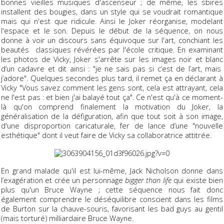
bonnes vieilles musiques d'ascenseur ; de même, les sbires
installent des bougies, dans un style qui se voudrait romantique
mais qui n'est que ridicule. Ainsi le Joker réorganise, modelant
l'espace et le son. Depuis le début de la séquence, on nous
donne à voir un discours sans équivoque sur l'art, conchiant les
beautés classiques révérées par l'école critique. En examinant
les photos de Vicky, Joker s'arrête sur les images noir et blanc
d’un cadavre et dit ainsi : "je ne sais pas si c’est de l’art, mais
j’adore". Quelques secondes plus tard, il remet ça en déclarant à
Vicky "Vous savez comment les gens sont, cela est attrayant, cela
ne l'est pas : et bien j'ai balayé tout ça". Ce n'est qu'à ce moment-
là qu'on comprend finalement la motivation du Joker, la
généralisation de la défiguration, afin que tout soit à son image,
d'une disproportion caricaturale, fer de lance d’une "nouvelle
esthétique" dont il veut faire de Vicky sa collaboratrice attitrée.
En grand malade qu'il est lui-même, Jack Nicholson donne dans
l’exagération et crée un personnage
bigger than life
qui existe bien
plus qu'un Bruce Wayne ; cette séquence nous fait donc
également comprendre le déséquilibre conscient dans les films
de Burton sur la chauve-souris, favorisant les bad guys au gentil
(mais torturé) milliardaire Bruce Wayne.