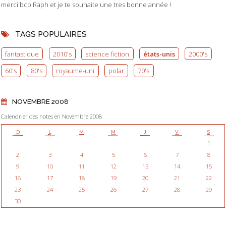
merci bcp Raph et je te souhaite une tres bonne année !
TAGS POPULAIRES
fantastique
2010's
science fiction
états-unis
2000's
60's
80's
royaume-uni
polar
70's
NOVEMBRE 2008
Calendrier des notes en Novembre 2008
D
L
M
M
J
V
S
1
2
3
4
5
6
7
8
9
10
11
12
13
14
15
16
17
18
19
20
21
22
23
24
25
26
27
28
29
30