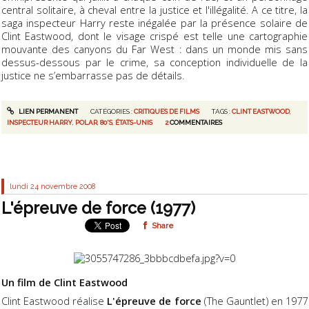
central solitaire, à cheval entre la justice et l'illégalité. A ce titre, la
saga inspecteur Harry reste inégalée par la présence solaire de
Clint Eastwood, dont le visage crispé est telle une cartographie
mouvante des canyons du Far West : dans un monde mis sans
dessus-dessous par le crime, sa conception individuelle de la
justice ne s’embarrasse pas de détails.
LIEN PERMANENT
CATÉGORIES :
CRITIQUES DE FILMS
TAGS :
CLINT EASTWOOD
,
INSPECTEUR HARRY
,
POLAR
,
80'S
,
ÉTATS-UNIS
2
COMMENTAIRES
lundi 24
novembre 2008
L'épreuve de force (1977)
Share
Un film de Clint Eastwood
Clint Eastwood réalise
L'épreuve de force
(The Gauntlet) en 1977