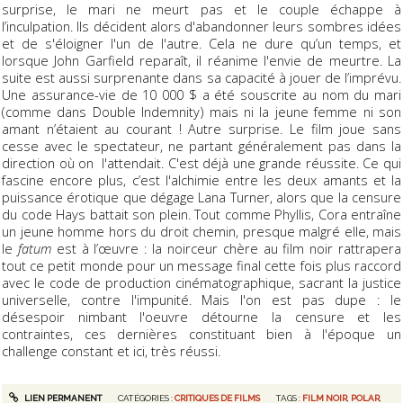
surprise, le mari ne meurt pas et le couple échappe à
l’inculpation. Ils décident alors d'abandonner leurs sombres idées
et de s'éloigner l'un de l'autre. Cela ne dure qu’un temps, et
lorsque John Garfield reparaît, il réanime l'envie de meurtre. La
suite est aussi surprenante dans sa capacité à jouer de l’imprévu.
Une assurance-vie de 10 000 $ a été souscrite au nom du mari
(comme dans Double Indemnity) mais ni la jeune femme ni son
amant n’étaient au courant ! Autre surprise. Le film joue sans
cesse avec le spectateur, ne partant généralement pas dans la
direction où on l'attendait. C'est déjà une grande réussite. Ce qui
fascine encore plus, c’est l'alchimie entre les deux amants et la
puissance érotique que dégage Lana Turner, alors que la censure
du code Hays battait son plein. Tout comme Phyllis, Cora entraîne
un jeune homme hors du droit chemin, presque malgré elle, mais
le
fatum
est à l’œuvre : la noirceur chère au film noir rattrapera
tout ce petit monde pour un message final cette fois plus raccord
avec le code de production cinématographique, sacrant la justice
universelle, contre l'impunité. Mais l'on est pas dupe : le
désespoir nimbant l'oeuvre détourne la censure et les
contraintes, ces dernières constituant bien à l'époque un
challenge constant et ici, très réussi.
LIEN PERMANENT
CATÉGORIES :
CRITIQUES DE FILMS
TAGS :
FILM NOIR
,
POLAR
,