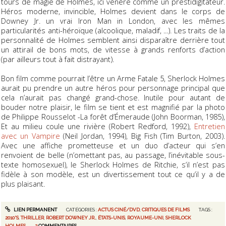
tours de magie de Holmes, ici vénéré comme un prestidigitateur.
Héros moderne, invincible, Holmes devient dans le corps de
Downey Jr. un vrai
Iron Man in London
, avec les mêmes
particularités anti-héroïque (alcoolique, maladif, ...). Les traits de la
personnalité de Holmes semblent ainsi disparaître derrière tout
un attirail de bons mots, de vitesse à grands renforts d’action
(par ailleurs tout à fait distrayant).
Bon film comme pourrait l’être un
Arme Fatale 5
, Sherlock Holmes
aurait pu prendre un autre héros pour personnage principal que
cela n’aurait pas changé grand-chose. Inutile pour autant de
bouder notre plaisir, le film se tient et est magnifié par la photo
de Philippe Rousselot -
La forêt d’Émeraude
(John Boorman, 1985),
Et au milieu coule une rivière
(Robert Redford, 1992),
Entretien
avec un Vampire
(Neil Jordan, 1994),
Big Fish
(Tim Burton, 2003).
Avec une affiche prometteuse et un duo d’acteur qui s’en
renvoient de belle (n’omettant pas, au passage, l’inévitable sous-
texte homosexuel), le Sherlock Holmes de Ritchie, s’il n’est pas
fidèle à son modèle, est un divertissement tout ce qu’il y a de
plus plaisant.
LIEN PERMANENT
CATÉGORIES :
ACTUS CINÉ/DVD
,
CRITIQUES DE FILMS
TAGS :
2010'S
,
THRILLER
,
ROBERT DOWNEY JR.
,
ÉTATS-UNIS
,
ROYAUME-UNI
,
SHERLOCK
HOLMES
2
COMMENTAIRES