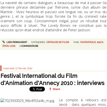
La naïveté de certains dialogues a beaucoup de mal à passer (la
dernière phrase déclamée par l’héroïne, sortie d’un album de
Martine : Vivez heureux et passez une longue vie, ou un truc du
genre...), et la symbolique trop forcée (la fin du criminel) rate
vraiment son coup. Constamment inégal, pour un résultat tout
aussi difficile à situer, The Lovely Bones ne constitue pas la
réussite qu’on était endroit d’attendre de Peter Jackson.
LIEN PERMANENT
CATÉGORIES :
CRITIQUES DE FILMS
TAGS :
FANTASTIQUE
,
2010'S
,
ÉTATS-UNIS
0
COMMENTAIRE
mercredi 17
février 2010
Festival International du Film
d'Animation d'Annecy 2010 : interviews
Share
Le compte à rebours est
lancé : dans quelques mois,