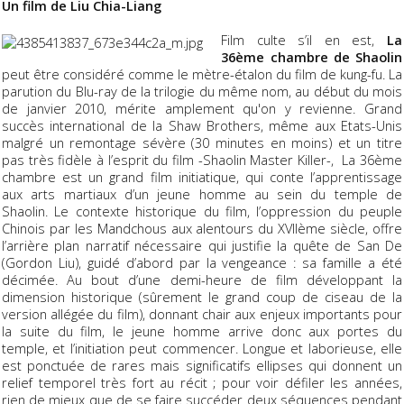
Un film de Liu Chia-Liang
Film culte s’il en est,
La
36ème chambre de Shaolin
peut être considéré comme le mètre-étalon du film de kung-fu. La
parution du Blu-ray de la trilogie du même nom, au début du mois
de janvier 2010, mérite amplement qu'on y revienne. Grand
succès international de la Shaw Brothers, même aux Etats-Unis
malgré un remontage sévère (30 minutes en moins) et un titre
pas très fidèle à l’esprit du film -Shaolin Master Killer-, La 36ème
chambre est un grand film initiatique, qui conte l’apprentissage
aux arts martiaux d’un jeune homme au sein du temple de
Shaolin. Le contexte historique du film, l’oppression du peuple
Chinois par les Mandchous aux alentours du XVIIème siècle, offre
l’arrière plan narratif nécessaire qui justifie la quête de San De
(Gordon Liu), guidé d’abord par la vengeance : sa famille a été
décimée. Au bout d’une demi-heure de film développant la
dimension historique (sûrement le grand coup de ciseau de la
version allégée du film), donnant chair aux enjeux importants pour
la suite du film, le jeune homme arrive donc aux portes du
temple, et l’initiation peut commencer. Longue et laborieuse, elle
est ponctuée de rares mais significatifs ellipses qui donnent un
relief temporel très fort au récit ; pour voir défiler les années,
rien de mieux que de se faire succéder deux séquences pendant