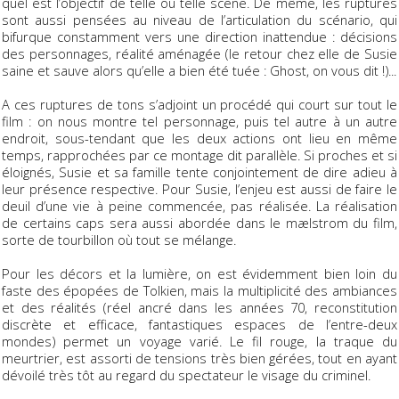
quel est l’objectif de telle ou telle scène. De même, les ruptures
sont aussi pensées au niveau de l’articulation du scénario, qui
bifurque constamment vers une direction inattendue : décisions
des personnages, réalité aménagée (le retour chez elle de Susie
saine et sauve alors qu’elle a bien été tuée : Ghost, on vous dit !)...
A ces ruptures de tons s’adjoint un procédé qui court sur tout le
film : on nous montre tel personnage, puis tel autre à un autre
endroit, sous-tendant que les deux actions ont lieu en même
temps, rapprochées par ce montage dit parallèle. Si proches et si
éloignés, Susie et sa famille tente conjointement de dire adieu à
leur présence respective. Pour Susie, l’enjeu est aussi de faire le
deuil d’une vie à peine commencée, pas réalisée. La réalisation
de certains caps sera aussi abordée dans le mælstrom du film,
sorte de tourbillon où tout se mélange.
Pour les décors et la lumière, on est évidemment bien loin du
faste des épopées de Tolkien, mais la multiplicité des ambiances
et des réalités (réel ancré dans les années 70, reconstitution
discrète et efficace, fantastiques espaces de l’entre-deux
mondes) permet un voyage varié. Le fil rouge, la traque du
meurtrier, est assorti de tensions très bien gérées, tout en ayant
dévoilé très tôt au regard du spectateur le visage du criminel.