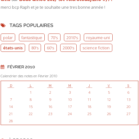
merci bcp Raph et je te souhaite une tres bonne année !
TAGS POPULAIRES
polar
fantastique
70's
2010's
royaume-uni
états-unis
80's
60's
2000's
science fiction
FÉVRIER 2010
Calendrier des notes en Février 2010
D
L
M
M
J
V
S
1
2
3
4
5
6
7
8
9
10
11
12
13
14
15
16
17
18
19
20
21
22
23
24
25
26
27
28