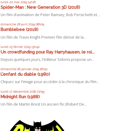
lundi 20
mai 2019
14h16
Spider-Man : New Generation 3D (2018)
Un film d'animation de Peter Ramsey, Bob Persichetti et...
dimanche 28
avril 2019
08h05
Bumblebee (2018)
Un film de Travis Knight Premier film dérivé de la...
lundi 25
février 2019
13h40
Un crowdfunding pour Ray Harryhausen, le roi...
Depuis quelques jours, l'éditeur Sidonis propose un...
dimanche 06
janvier 2019
16h51
L'enfant du diable (1980)
Cliquez sur l'image pour accéder à la chronique du film...
lundi 17
décembre 2018
21h55
Midnight Run (1988)
Un film de Martin Brest Un ancien flic (Robert De...