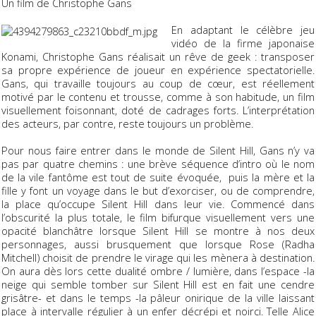
Un film de Christophe Gans
En adaptant le célèbre jeu
vidéo de la firme japonaise
Konami
, Christophe Gans réalisait un rêve de geek : transposer
sa propre expérience de joueur en expérience spectatorielle.
Gans, qui travaille toujours au coup de cœur, est réellement
motivé par le contenu et trousse, comme à son habitude, un film
visuellement foisonnant, doté de cadrages forts. L’interprétation
des acteurs, par contre, reste toujours un problème.
Pour nous faire entrer dans le monde de
Silent Hill
, Gans n’y va
pas par quatre chemins : une brève séquence d’intro où le nom
de la vile fantôme est tout de suite évoquée, puis la mère et la
fille y font un voyage dans le but d’exorciser, ou de comprendre,
la place qu’occupe Silent Hill dans leur vie. Commencé dans
l’obscurité la plus totale, le film bifurque visuellement vers une
opacité blanchâtre lorsque Silent Hill se montre à nos deux
personnages, aussi brusquement que lorsque Rose (Radha
Mitchell) choisit de prendre le virage qui les mènera à destination.
On aura dès lors cette dualité ombre / lumière, dans l’espace -la
neige qui semble tomber sur Silent Hill est en fait une cendre
grisâtre- et dans le temps -la pâleur onirique de la ville laissant
place à intervalle régulier à un enfer décrépi et noirci. Telle Alice