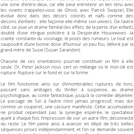
une zone d’entre-deux, car elle peut entretenir un lien ténu avec
les vivants (rappelez-vous de
Ghost
, avec Patrick Swayze). Elle
évolue donc dans des décors colorés et naïfs comme des
dessins d’enfants : elle façonne elle-même son univers. De l’autre
côté, se joue un drame familial (les effets de la perte d’un enfant),
doublé d’une intrigue policière à la
Desperate Housewives
-la
crainte constante du voisinage, le poids des rumeurs. Le tout est
saupoudré d’une bonne dose d’humour un peu fou, délivré par la
grand-mère de Susie (Susan Sarandon).
Chacune de ces orientations pourrait constituer un film à elle
seule. Or, Peter Jackson nous sert un mélange où le mot-clé est
rupture. Rupture sur le fond et sur la forme.
Le film fonctionne ainsi sur d’innombrables ruptures de tons,
passant sans ambages du thriller à suspense, au drame
psychologique, au conte fantastique, jusqu’à la comédie déjantée.
Le passage de l’un à l’autre n’est jamais progressif, mais dur
comme un couperet, une cassure manifeste. Cette accumulation
ne produit cependant pas la synergie espérée, le spectateur
ayant à chaque fois l’impression de voir un autre film, déconnecté
du reste. Le film peine ainsi à avancer en dépit de très belles
séquences prises indépendamment, et l’on se demande souvent