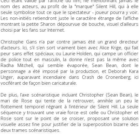
Ceci étant validé par l’affiche du film, ne mentionnant jamais le
nom des acteurs, au profit de la "marque" Silent Hill, qui à elle
seule symbolise tout ce que le spectateur - joueur pourra y voir.
Les non-initiés retiendront juste le caractère étrange de l’affiche
montrant la petite Sharon dépourvue de bouche, visuel d’ailleurs
choisi par les fans sur Internet.
Christophe Gans n’a par contre jamais été un grand directeur
d’acteurs. Ici, s’il s’en sort vraiment bien avec Alice Krige, qui fait
peur sans effet spéciaux, ou Laurie Holden, qui campe un officier
de police tout en masculin, la donne n’est pas la même avec
Radha Mitchell, qui semble évaporée, Sean Bean, dont le
personnage a été imposé par la production, et Deborah Kara
Unger, auparavant incendiaire dans Crash de Cronenberg, ici
vociférant de façon bien caricaturale.
De plus, l’axe scénaristique incluant Christopher (Sean Bean), le
mari de Rose qui tente de la retrouver, annihile un peu le
flottement temporel régnant à l’intérieur de Silent Hill. La seule
séquence y trouvant une vraie force est celle ou Christopher et
Rose sont sur le point de se croiser, proposant une solution
visuelle assez fine pour justifier de la superposition bizarre des
deux trames scénaristiques.