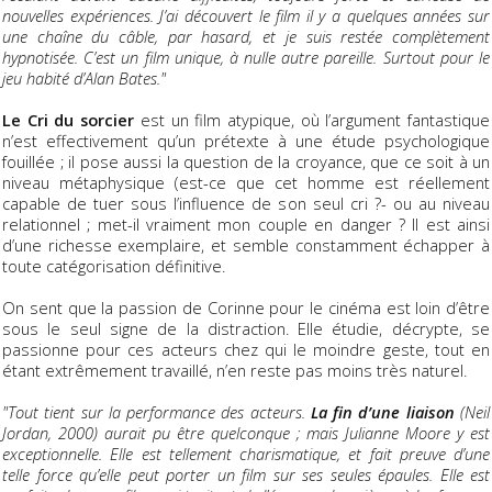
nouvelles expériences. J’ai découvert le film il y a quelques années sur
une chaîne du câble, par hasard, et je suis restée complètement
hypnotisée. C’est un film unique, à nulle autre pareille. Surtout pour le
jeu habité d’Alan Bates."
Le Cri du sorcier
est un film atypique, où l’argument fantastique
n’est effectivement qu’un prétexte à une étude psychologique
fouillée ; il pose aussi la question de la croyance, que ce soit à un
niveau métaphysique (est-ce que cet homme est réellement
capable de tuer sous l’influence de son seul cri ?- ou au niveau
relationnel ; met-il vraiment mon couple en danger ? Il est ainsi
d’une richesse exemplaire, et semble constamment échapper à
toute catégorisation définitive.
On sent que la passion de Corinne pour le cinéma est loin d’être
sous le seul signe de la distraction. Elle étudie, décrypte, se
passionne pour ces acteurs chez qui le moindre geste, tout en
étant extrêmement travaillé, n’en reste pas moins très naturel.
"Tout tient sur la performance des acteurs.
La fin d’une liaison
(Neil
Jordan, 2000) aurait pu être quelconque ; mais Julianne Moore y est
exceptionnelle. Elle est tellement charismatique, et fait preuve d’une
telle force qu’elle peut porter un film sur ses seules épaules. Elle est