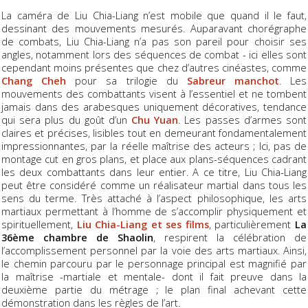
La caméra de Liu Chia-Liang n’est mobile que quand il le faut,
dessinant des mouvements mesurés. Auparavant chorégraphe
de combats, Liu Chia-Liang n’a pas son pareil pour choisir ses
angles, notamment lors des séquences de combat - ici elles sont
cependant moins présentes que chez d’autres cinéastes, comme
Chang Cheh
pour sa trilogie du
Sabreur manchot
. Les
mouvements des combattants visent à l’essentiel et ne tombent
jamais dans des arabesques uniquement décoratives, tendance
qui sera plus du goût d’un
Chu Yuan
. Les passes d’armes sont
claires et précises, lisibles tout en demeurant fondamentalement
impressionnantes, par la réelle maîtrise des acteurs ; Ici, pas de
montage cut en gros plans, et place aux plans-séquences cadrant
les deux combattants dans leur entier. A ce titre, Liu Chia-Liang
peut être considéré comme un réalisateur martial dans tous les
sens du terme. Très attaché à l’aspect philosophique, les arts
martiaux permettant à l’homme de s’accomplir physiquement et
spirituellement,
Liu Chia-Liang et ses films
, particulièrement
La
36ème chambre de Shaolin
, respirent la célébration de
l’accomplissement personnel par la voie des arts martiaux. Ainsi,
le chemin parcouru par le personnage principal est magnifié par
la maîtrise -martiale et mentale- dont il fait preuve dans la
deuxième partie du métrage ; le plan final achevant cette
démonstration dans les règles de l’art.