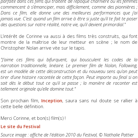
parfaite dans ces films qui traitent de l’époque charnière où les femmes
commencent à s’émanciper, mais difficilement, comme des pionnières ;
Dans ce film, elle donne une des meilleures performances que j’ai
jamais vue. C’est quand un film arrive à être si juste qu’il te fait te poser
des questions sur notre réalité, notre vie, qu’il devient primordial."
L’intérêt de Corinne va aussi à des films très construits, qui font
montre de la maîtrise de leur metteur en scène ; le nom de
Christopher Nolan arrive vite sur le tapis.
"J’aime ces films qui bifurquent, qui bousculent les codes de la
narration traditionnelle, linéaire. Le premier film de Nolan, Following,
est un modèle de cette déconstruction et du nouveau sens qu’on peut
tirer d’une histoire racontée de cette façon. Peut importe au final si on
sait dès le début tout ce qu’il se passe ; la manière de raconter est
tellement originale qu’elle domine tout."
Son prochain film,
Inception
, saura sans nul doute se rallier à
cette belle définition.
Merci Corinne, et bon(s) film(s) !
Le site du Festival
Source image : affiche de l'édition 2010 du Festival, © Nathalie Pattier