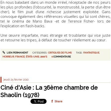
En nous baladant dans un monde irréel, réceptacle de nos peurs
les plus profondes (l’obscurité, la monstruosité, la perte d’un être
cher), le film jouit d’une richesse justement exploitée. Gans
convoque également des références visuelles qui lui sont chères,
tel le cinéma de
Mario Bava
-et de
Terence Fisher
- lors de
l’explication en flash-backs.
Une œuvre imparfaite, mais étrange et troublante qui vise juste
et retourne les tripes, à défaut de toucher réellement au cœur.
LIEN PERMANENT
CATÉGORIES :
CRITIQUES DE FILMS
TAGS :
FANTASTIQUE
,
HORREUR
,
FRANCE
,
ÉTATS-UNIS
,
2000'S
0
COMMENTAIRE
jeudi 25
février 2010
Ciné d'Asie : La 36ème chambre de
Shaolin (1978)
Share