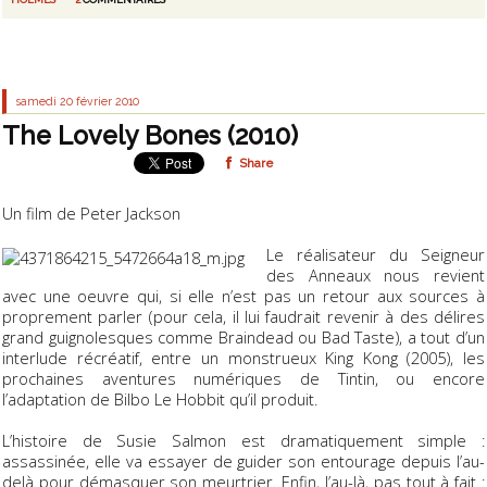
samedi 20
février 2010
The Lovely Bones (2010)
Share
Un film de Peter Jackson
Le réalisateur du
Seigneur
des Anneaux
nous revient
avec une oeuvre qui, si elle n’est pas un retour aux sources à
proprement parler (pour cela, il lui faudrait revenir à des délires
grand guignolesques comme
Braindead
ou
Bad Taste
), a tout d’un
interlude récréatif, entre un monstrueux
King Kong
(2005), les
prochaines aventures numériques de
Tintin
, ou encore
l’adaptation de
Bilbo Le Hobbit
qu’il produit.
L’histoire de Susie Salmon est dramatiquement simple :
assassinée, elle va essayer de guider son entourage depuis l’au-
delà pour démasquer son meurtrier. Enfin, l’au-là, pas tout à fait :