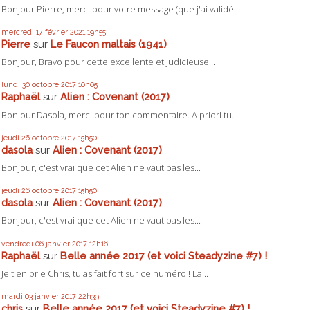
Bonjour Pierre, merci pour votre message (que j'ai validé...
mercredi 17
février 2021
19h55
Pierre
sur
Le Faucon maltais (1941)
Bonjour, Bravo pour cette excellente et judicieuse...
lundi 30
octobre 2017
10h05
Raphaël
sur
Alien : Covenant (2017)
Bonjour Dasola, merci pour ton commentaire. A priori tu...
jeudi 26
octobre 2017
15h50
dasola
sur
Alien : Covenant (2017)
Bonjour, c'est vrai que cet Alien ne vaut pas les...
jeudi 26
octobre 2017
15h50
dasola
sur
Alien : Covenant (2017)
Bonjour, c'est vrai que cet Alien ne vaut pas les...
vendredi 06
janvier 2017
12h16
Raphaël
sur
Belle année 2017 (et voici Steadyzine #7) !
Je t'en prie Chris, tu as fait fort sur ce numéro ! La...
mardi 03
janvier 2017
22h39
chris
sur
Belle année 2017 (et voici Steadyzine #7) !