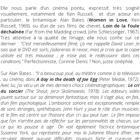
Elle nous parle d’un cinéma pointu, expressif, très soigné
visuellement, notamment de Ken Russell, et d’un acteur en
particulier, le britannique Alan Bates (
Women in Love
, Ken
Russell, 1969), ou d’un de ses films de chevet,
Loin de la foule
déchaînée
(Far from the Madding crowd, John Schlessinger, 1967).
Très attentive à la qualité de l’image, elle nous confie sur ce
dernier :
"C’est merveilleusement filmé, ça me rappelle David Lean. Je
sais que le DVD est sorti, j’adorerais le revoir, mais je crois que la copie
utilisée est très mauvaise ; je n’ose pas le redécouvrir dans ces
conditions."
Perfectionniste, Corinne Denis ? Non, juste cinéphile.
Sur Alan Bates :
"Il a beaucoup joué, au théâtre comme à la télévision
; au cinéma, dans
A day in the death of Joe Egg
(Peter Medak, 1972).
Avec lui, j’ai vécu un de mes derniers chocs cinématographiques :
Le cri
du sorcier
(The Shout, Jerzi Skolimowski, 1978). Les éditeurs vidéo
jouent surtout sur sa dimension fantastique, mais il s’agit plus, en fait,
d’un film psychologique. L’ambiance sonore est exceptionnelle, remplie
de sons étranges, synthétiques. John Hurt y joue le rôle d’un musicien,
et le film est centré sur l’histoire d’un cri qui peut tuer. Le film impose
que l’on n’arrête pas de réfléchir sur les personnalités de chacun, sur
ce qui les pousse à agir. On voit également l’actrice britannique
Susanna York, qui représente pour moi la Julianne Moore d’hier, ne
reculant devant aucune difficultés, toujours forte et curieuse de