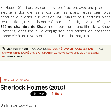
En Haute Définition, les combats se détachent avec une précision
inédite à domicile, sans compter les plans larges bien plus
détaillés que dans leur version DVD. Malgré tout, certains plans
restent flous, tels qu'ils ont été tournés à l'origine. Aujourd’hui,
La
36ème chambre de Shaolin
demeure un grand film de la Shaw
Brothers, dans lequel la conjugaison des talents en présence
donne vie à un univers et à un esprit martial magistral.
LIEN PERMANENT
CATÉGORIES :
ACTUS CINÉ/DVD
,
CRITIQUES DE FILMS
TAGS :
SHAW BROTHERS
,
CINÉ D'ASIE
,
ARTS MARTIAUX
,
HONG-KONG
,
70'S
,
LIU CHIA-LIANG
0
COMMENTAIRE
lundi 22
février 2010
Sherlock Holmes (2010)
Share
Un film de Guy Ritchie