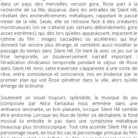
dans un pays des merveilles version gore, Rose part à la
recherche de sa fille, disparue, dans les entrailles de Silent Hill,
révélant des enchevêtrements métalliques, rappelant le passé
minier de la ville. Seule, elle se retrouve face à des créatures
monstrueuses (on ne s’attend pas certains débordements gore
assez extrêmes), qui, dès lors qu’elles apparaissent, impactent le
rythme du film : images saccadées ou accélérées qui leur
donnent l’air encore plus étrange, et semblent aussi modifier le
passage du temps dans Silent Hill. On tient là, avec ce jeu sur la
frise temporelle, un bouleversement narratif important :
l’éradication d’indication temporelle pendant le séjour de Rose
dans Silent Hill. Ainsi, cette traversée s’apparente à une sorte de
rêve, entre somnolence et conscience, mis en évidence par le
premier plan qui voit Rose pénétrer dans la ville, alors qu’elle
émerge de la brume.
Soutenant un visuel toujours splendide, la musique du jeu
(composée par Akira Yamaoka) nous emmène dans une
ambiance lancinante, un brin planante, lorsque Silent Hill semble
être endormie. Lorsque les feux de l’enfer se déchaînent, le fond
musical lui emboîte le pas dans une symphonie métallique
beaucoup plus stroboscopique. Tout cela assimile Silent Hill à un
personnage vivant, en tout les cas le personnage principal du film.