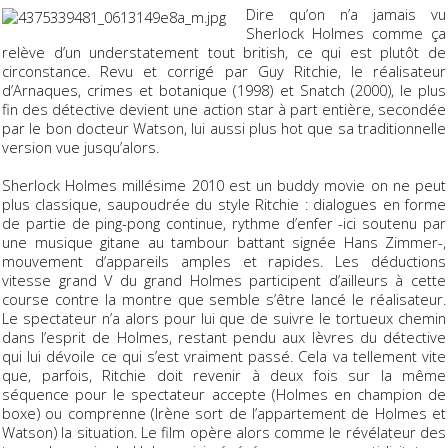
Dire qu’on n’a jamais vu
Sherlock Holmes
comme ça
relève d’un
understatement
tout british, ce qui est plutôt de
circonstance. Revu et corrigé par Guy Ritchie, le réalisateur
d’
Arnaques, crimes et botanique
(1998) et
Snatch
(2000), le plus
fin des détective devient une
action star
à part entière, secondée
par le bon docteur Watson, lui aussi plus
hot
que sa traditionnelle
version vue jusqu’alors.
Sherlock Holmes millésime 2010 est un buddy movie on ne peut
plus classique, saupoudrée du style Ritchie : dialogues en forme
de partie de ping-pong continue, rythme d’enfer -ici soutenu par
une musique gitane au tambour battant signée Hans Zimmer-,
mouvement d’appareils amples et rapides. Les déductions
vitesse grand V du grand Holmes participent d’ailleurs à cette
course contre la montre que semble s’être lancé le réalisateur.
Le spectateur n’a alors pour lui que de suivre le tortueux chemin
dans l’esprit de Holmes, restant pendu aux lèvres du détective
qui lui dévoile ce qui s’est vraiment passé. Cela va tellement vite
que, parfois, Ritchie doit revenir à deux fois sur la même
séquence pour le spectateur accepte (Holmes en champion de
boxe) ou comprenne (Irène sort de l’appartement de Holmes et
Watson) la situation. Le film opère alors comme le révélateur des