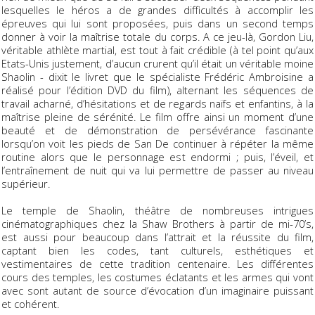
lesquelles le héros a de grandes difficultés à accomplir les
épreuves qui lui sont proposées, puis dans un second temps
donner à voir la maîtrise totale du corps. A ce jeu-là, Gordon Liu,
véritable athlète martial, est tout à fait crédible (à tel point qu’aux
Etats-Unis justement, d’aucun crurent qu’il était un véritable moine
Shaolin - dixit le livret que le spécialiste Frédéric Ambroisine a
réalisé pour l’édition DVD du film), alternant les séquences de
travail acharné, d’hésitations et de regards naïfs et enfantins, à la
maîtrise pleine de sérénité. Le film offre ainsi un moment d’une
beauté et de démonstration de persévérance fascinante
lorsqu’on voit les pieds de San De continuer à répéter la même
routine alors que le personnage est endormi ; puis, l’éveil, et
l’entraînement de nuit qui va lui permettre de passer au niveau
supérieur.
Le temple de Shaolin, théâtre de nombreuses intrigues
cinématographiques chez la Shaw Brothers à partir de mi-70’s,
est aussi pour beaucoup dans l’attrait et la réussite du film,
captant bien les codes, tant culturels, esthétiques et
vestimentaires de cette tradition centenaire. Les différentes
cours des temples, les costumes éclatants et les armes qui vont
avec sont autant de source d’évocation d’un imaginaire puissant
et cohérent.