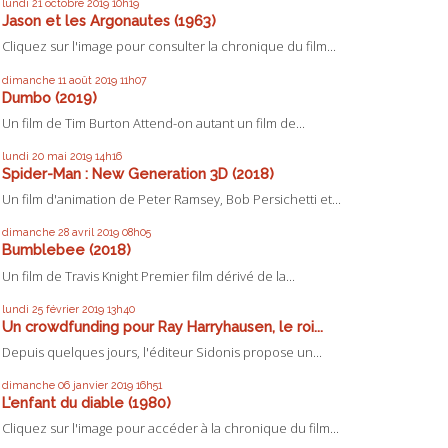
lundi 21
octobre 2019
10h19
Jason et les Argonautes (1963)
Cliquez sur l'image pour consulter la chronique du film...
dimanche 11
août 2019
11h07
Dumbo (2019)
Un film de Tim Burton Attend-on autant un film de...
lundi 20
mai 2019
14h16
Spider-Man : New Generation 3D (2018)
Un film d'animation de Peter Ramsey, Bob Persichetti et...
dimanche 28
avril 2019
08h05
Bumblebee (2018)
Un film de Travis Knight Premier film dérivé de la...
lundi 25
février 2019
13h40
Un crowdfunding pour Ray Harryhausen, le roi...
Depuis quelques jours, l'éditeur Sidonis propose un...
dimanche 06
janvier 2019
16h51
L'enfant du diable (1980)
Cliquez sur l'image pour accéder à la chronique du film...