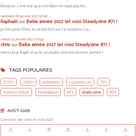
Bonjour, c'est vrai que cet Alien ne vaut pas les...
vendredi 06
janvier 2017
12h16
Raphaël
sur
Belle année 2017 (et voici Steadyzine #7) !
Je t'en prie Chris, tu as fait fort sur ce numéro ! La...
mardi 03
janvier 2017
22h39
chris
sur
Belle année 2017 (et voici Steadyzine #7) !
merci bcp Raph et je te souhaite une tres bonne année !
TAGS POPULAIRES
2010's
2000's
animation
royaume-uni
70's
science fiction
fantastique
60's
états-unis
80's
AOÛT 2026
Calendrier des notes en Août 2026
D
L
M
M
J
V
S
1