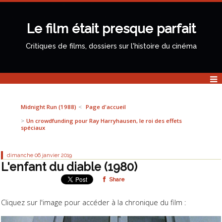
Le film était presque parfait
Critiques de films, dossiers sur l'histoire du cinéma
Midnight Run (1988)
Page d'accueil
Un crowdfunding pour Ray Harryhausen, le roi des effets
spéciaux
dimanche 06
janvier 2019
L'enfant du diable (1980)
Share
Cliquez sur l'image pour accéder à la chronique du film :