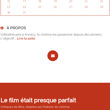
16
17
18
19
20
21
22
23
24
25
26
27
28
29
30
31
À PROPOS
Vidéothécaire à Annecy, le cinéma me passionne depuis des années.
L'objectif...
Lire la suite
Le film était presque parfait
Critiques de films, dossiers sur l'histoire du cinéma