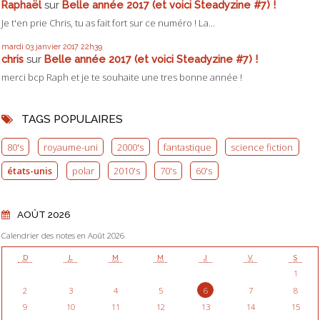
Raphaël
sur
Belle année 2017 (et voici Steadyzine #7) !
Je t'en prie Chris, tu as fait fort sur ce numéro ! La...
mardi 03
janvier 2017
22h39
chris
sur
Belle année 2017 (et voici Steadyzine #7) !
merci bcp Raph et je te souhaite une tres bonne année !
TAGS POPULAIRES
80's
royaume-uni
2000's
fantastique
science fiction
états-unis
polar
2010's
70's
60's
AOÛT 2026
Calendrier des notes en Août 2026
D
L
M
M
J
V
S
1
2
3
4
5
6
7
8
9
10
11
12
13
14
15