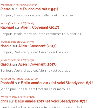
mercredi 17
février 2021
19h55
Pierre
sur
Le Faucon maltais (1941)
Bonjour, Bravo pour cette excellente et judicieuse...
lundi 30
octobre 2017
10h05
Raphaël
sur
Alien : Covenant (2017)
Bonjour Dasola, merci pour ton commentaire. A priori tu...
jeudi 26
octobre 2017
15h50
dasola
sur
Alien : Covenant (2017)
Bonjour, c'est vrai que cet Alien ne vaut pas les...
jeudi 26
octobre 2017
15h50
dasola
sur
Alien : Covenant (2017)
Bonjour, c'est vrai que cet Alien ne vaut pas les...
vendredi 06
janvier 2017
12h16
Raphaël
sur
Belle année 2017 (et voici Steadyzine #7) !
Je t'en prie Chris, tu as fait fort sur ce numéro ! La...
mardi 03
janvier 2017
22h39
chris
sur
Belle année 2017 (et voici Steadyzine #7) !
merci bcp Raph et je te souhaite une tres bonne année !