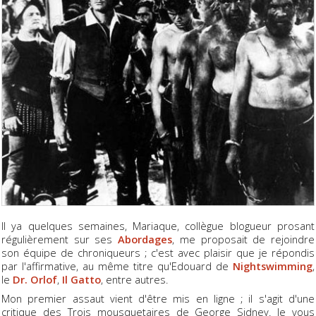
Il ya quelques semaines, Mariaque, collègue blogueur prosant
régulièrement sur ses
Abordages
, me proposait de rejoindre
son équipe de chroniqueurs ; c'est avec plaisir que je répondis
par l'affirmative, au même titre qu'Edouard de
Nightswimming
,
le
Dr. Orlof
,
Il Gatto
, entre autres.
Mon premier assaut vient d'être mis en ligne ; il s'agit d'une
critique des Trois mousquetaires de George Sidney. Je vous