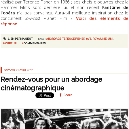
réalisé par Terence Fisher en 1966 ; ses chefs d'oeuvres chez la
Hammer Films sont derrière lui, et son récent
Fantôme de
l'opéra
n'a pas convaincu. Aura-t-il meilleure inspiration chez le
concurrent
low-cost
Planet Film ?
Voici des éléments de
réponse...
LIEN PERMANENT
TAGS :
ABORDAGE
,
TERENCE FISHER
,
60'S
,
ROYAUME-UNI
,
HORREUR
2
COMMENTAIRES
samedi 21
avril 2012
Rendez-vous pour un abordage
cinématographique
Share