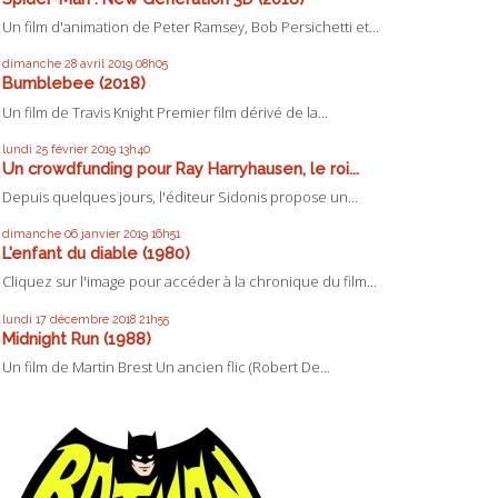
Un film d'animation de Peter Ramsey, Bob Persichetti et...
dimanche 28
avril 2019
08h05
Bumblebee (2018)
Un film de Travis Knight Premier film dérivé de la...
lundi 25
février 2019
13h40
Un crowdfunding pour Ray Harryhausen, le roi...
Depuis quelques jours, l'éditeur Sidonis propose un...
dimanche 06
janvier 2019
16h51
L'enfant du diable (1980)
Cliquez sur l'image pour accéder à la chronique du film...
lundi 17
décembre 2018
21h55
Midnight Run (1988)
Un film de Martin Brest Un ancien flic (Robert De...