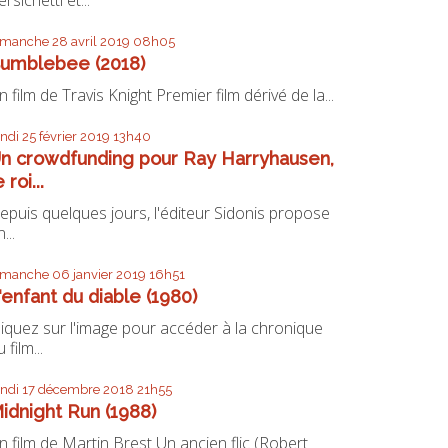
imanche 28
avril 2019
08h05
umblebee (2018)
n film de Travis Knight Premier film dérivé de la...
undi 25
février 2019
13h40
n crowdfunding pour Ray Harryhausen,
e roi...
epuis quelques jours, l'éditeur Sidonis propose
...
imanche 06
janvier 2019
16h51
'enfant du diable (1980)
liquez sur l'image pour accéder à la chronique
 film...
undi 17
décembre 2018
21h55
idnight Run (1988)
n film de Martin Brest Un ancien flic (Robert