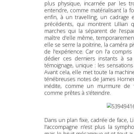
plus physique, incarnée par les tr
entendre, comme matérialisant la forc
enfin, à un travelling, un cadrag
précédents, qui montrent Lillian 
marches qui la séparent de l'espac
maître d'elle même, temporairement
elle se serre la poitrine, la caméra 
de l'expérience. Car on l'a compri
dédier ces derniers instants à sa
témoignage, unique : les sensations
Avant cela, elle met toute la machi
ténébreuses notes de James Horner,
inédite, comme un murmure de vi
comme prêtes à s'éteindre.
Dans un plan fixe, cadrée de face, Li
l'accompagne n'est plus la symphoni
mais le bruit mécanique et et tout au