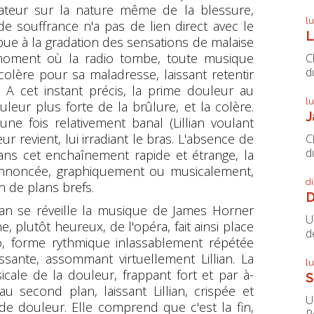
ateur sur la nature même de la blessure,
l
e souffrance n'a pas de lien direct avec le
L
bue à la gradation des sensations de malaise
du moment où la radio tombe, toute musique
C
du
n colère pour sa maladresse, laissant retentir
 cet instant précis, la prime douleur au
l
leur plus forte de la brûlure, et la colère.
J
ne fois relativement banal (Lillian voulant
r revient, lui irradiant le bras. L'absence de
C
du
ns cet enchaînement rapide et étrange, la
annoncée, graphiquement ou musicalement,
d
n de plans brefs.
D
ian se réveille la musique de James Horner
U
e, plutôt heureux, de l'opéra, fait ainsi place
de
to, forme rythmique inlassablement répétée
sante, assommant virtuellement Lillian. La
l
icale de la douleur, frappant fort et par à-
S
u second plan, laissant Lillian, crispée et
U
 de douleur. Elle comprend que c'est la fin,
P