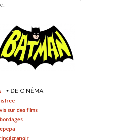
e...
+ DE CINÉMA
nisfree
vis sur des films
bordages
epepa
rincécranoir