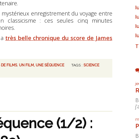
tenaire.
l
e ce mystérieux enregistrement du voyage entre
l
n classicisme : ces seules cinq minutes
l
oires.
l
la
très belle chronique du score de James
T
 DE FILMS
,
UN FILM, UNE SÉQUENCE
TAGS :
SCIENCE
j
R
B
j'
équence (1/2) :
m
P
B