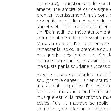
morceaux), questionnant le spect
amène une ambiguité car ce signe d
premier "avertissement", mais contri
ressenties par Lillian. A partir 
s'arrête, et Lillian paraît surtout e
un "Damned!" de mécontentement. A
cœur semble s'effacer devant la dou
Mais, au détour d'un plan encore u
ramasser la radio), la première douleu
musique joue également un rôle da
menace surgissant sans avoir été 
mais juste par la soudaine successio
Avec le masque de douleur de Lill
soulignant le danger. L'air en sourdin
aux accents tragiques d'un ostina
dans une musique d'orchestre puis
musique est ici la transcription mus
coups. Puis, la musique se replie a
tremblante, étouffer un terrible cri