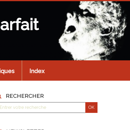
arfait
iques
Index
RECHERCHER