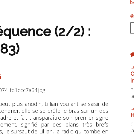
équence (2/2) :
983)
l
C
i
i
P
la
t plus anodin, Lillian voulant se saisir de
l
cendrier, elle se se brûle le bras sur un des
H
adre et fait transparaître son premier signe
ement, signifié par des plans très brefs
C
la
s, le sursaut de Lillian, la radio qui tombe en