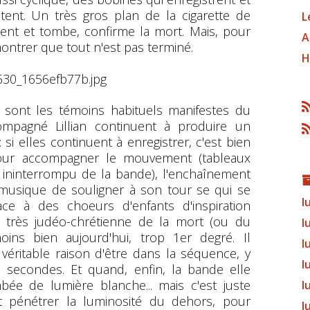
itent. Un très gros plan de la cigarette de
L
ment et tombe, confirme la mort. Mais, pour
A
ontrer que tout n'est pas terminé.
H
té sont les témoins habituels manifestes du
mpagné Lillian continuent à produire un
 si elles continuent à enregistrer, c'est bien
our accompagner le mouvement (tableaux
is ininterrompu de la bande), l'enchaînement
a musique de souligner à son tour se qui se
l
lace à des choeurs d'enfants d'inspiration
n très judéo-chrétienne de la mort (ou du
l
ins bien aujourd'hui, trop 1er degré. Il
l
éritable raison d'être dans la séquence, y
l
 secondes. Et quand, enfin, la bande elle
imbée de lumière blanche... mais c'est juste
l
nt pénétrer la luminosité du dehors, pour
l