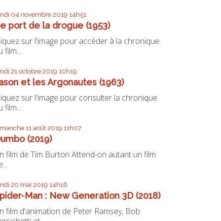
undi 04
novembre 2019
14h51
e port de la drogue (1953)
liquez sur l'image pour accéder à la chronique
 film...
undi 21
octobre 2019
10h19
ason et les Argonautes (1963)
liquez sur l'image pour consulter la chronique
 film...
imanche 11
août 2019
11h07
umbo (2019)
n film de Tim Burton Attend-on autant un film
...
undi 20
mai 2019
14h16
pider-Man : New Generation 3D (2018)
n film d'animation de Peter Ramsey, Bob
ersichetti et...