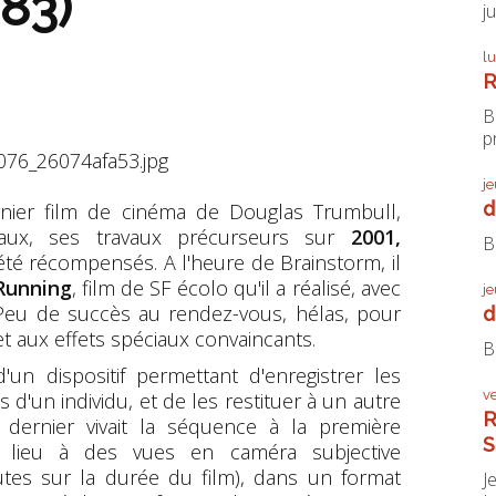
983)
j
l
R
B
pr
j
d
nier film de cinéma de Douglas Trumbull,
iaux, ses travaux précurseurs sur
2001,
B
été récompensés. A l'heure de Brainstorm, il
 Running
, film de SF écolo qu'il a réalisé, avec
j
 Peu de succès au rendez-vous, hélas, pour
d
et aux effets spéciaux convaincants.
B
'un dispositif permettant d'enregistrer les
v
d'un individu, et de les restituer à un autre
R
ernier vivait la séquence à la première
S
 lieu à des vues en caméra subjective
tes sur la durée du film), dans un format
J