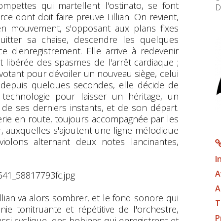
ompettes qui martellent l'ostinato, se font
D
e dont doit faire preuve Lillian. On revient,
e en mouvement, s'opposant aux plans fixes
quitter sa chaise, descendre les quelques
e d'enregistrement. Elle arrive à redevenir
 libérée des spasmes de l'arrêt cardiaque ;
pivotant pour dévoiler un nouveau siège, celui
s depuis quelques secondes, elle décide de
 technologie pour laisser un héritage, un
 de ses derniers instants, et de son départ.
nerie en route, toujours accompagnée par les
 auxquelles s'ajoutent une ligne mélodique
olons alternant deux notes lancinantes,
I
A
A
llian va alors sombrer, et le fond sonore qui
T
e tonitruante et répétitive de l'orchestre,
P
ssi cyclique, des bobines qui enregistrent et