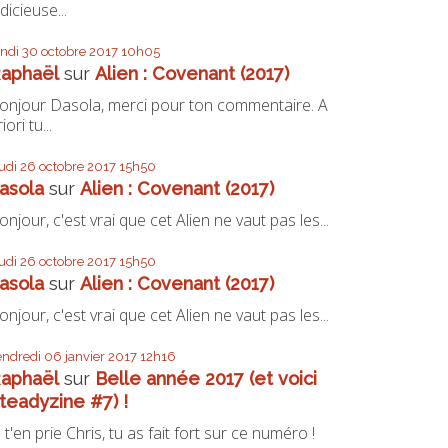
udicieuse...
undi 30
octobre 2017
10h05
aphaël
sur
Alien : Covenant (2017)
onjour Dasola, merci pour ton commentaire. A
iori tu...
eudi 26
octobre 2017
15h50
asola
sur
Alien : Covenant (2017)
onjour, c'est vrai que cet Alien ne vaut pas les...
eudi 26
octobre 2017
15h50
asola
sur
Alien : Covenant (2017)
onjour, c'est vrai que cet Alien ne vaut pas les...
endredi 06
janvier 2017
12h16
aphaël
sur
Belle année 2017 (et voici
teadyzine #7) !
e t'en prie Chris, tu as fait fort sur ce numéro !