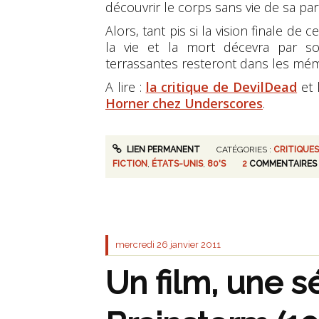
découvrir le corps sans vie de sa par
Alors, tant pis si la vision finale d
la vie et la mort décevra par so
terrassantes resteront dans les mém
A lire :
la critique de DevilDead
et 
Horner chez Underscores
.
LIEN PERMANENT
CATÉGORIES :
CRITIQUES
FICTION
,
ÉTATS-UNIS
,
80'S
2
COMMENTAIRES
mercredi 26
janvier 2011
Un film, une s