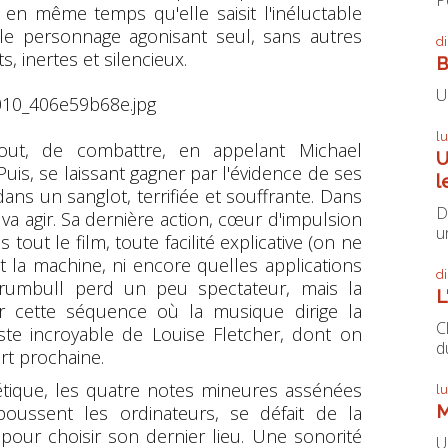
en même temps qu'elle saisit l'inéluctable
, le personnage agonisant seul, sans autres
d
 inertes et silencieux.
B
U
l
tout, de combattre, en appelant Michael
U
uis, se laissant gagner par l'évidence de ses
l
ans un sanglot, terrifiée et souffrante. Dans
D
 va agir. Sa dernière action, cœur d'impulsion
un
tout le film, toute facilité explicative (on ne
t la machine, ni encore quelles applications
d
, Trumbull perd un peu spectateur, mais la
L
par cette séquence où la musique dirige la
C
uste incroyable de Louise Fletcher, dont on
du
ort prochaine.
tique, les quatre notes mineures assénées
l
M
n poussent les ordinateurs, se défait de la
 pour choisir son dernier lieu. Une sonorité
U