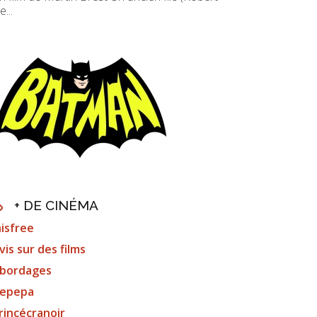
e...
+ DE CINÉMA
nisfree
vis sur des films
bordages
epepa
rincécranoir