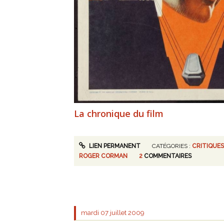
La chronique du film
LIEN PERMANENT
CATÉGORIES :
CRITIQUES
ROGER CORMAN
2
COMMENTAIRES
mardi 07
juillet 2009