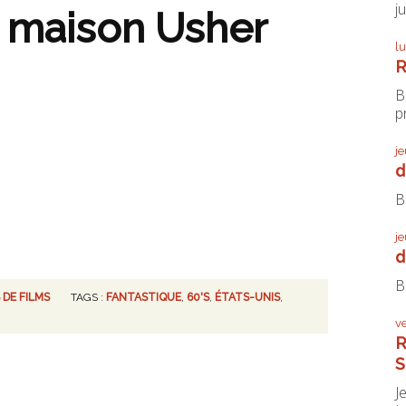
j
a maison Usher
l
R
B
pr
j
d
B
j
d
B
 DE FILMS
TAGS :
FANTASTIQUE
,
60'S
,
ÉTATS-UNIS
,
v
R
S
J