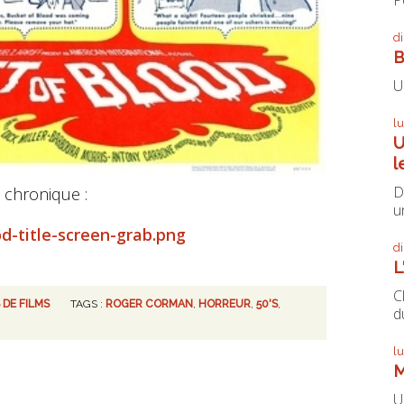
d
B
U
l
U
l
D
 chronique :
un
d
L
C
 DE FILMS
TAGS :
ROGER CORMAN
,
HORREUR
,
50'S
,
du
l
M
U