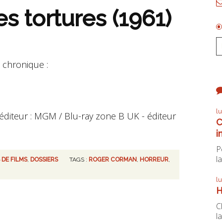
s tortures (1961)
 chronique :
l
éditeur : MGM / Blu-ray zone B UK - éditeur
C
i
P
la
 DE FILMS
,
DOSSIERS
TAGS :
ROGER CORMAN
,
HORREUR
,
l
H
C
la