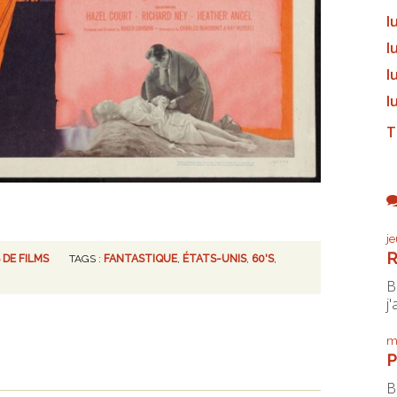
l
l
l
l
T
j
R
 DE FILMS
TAGS :
FANTASTIQUE
,
ÉTATS-UNIS
,
60'S
,
B
j'
m
P
B