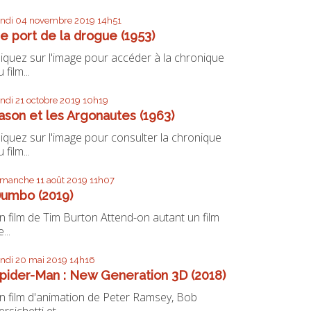
undi 04
novembre 2019
14h51
e port de la drogue (1953)
liquez sur l'image pour accéder à la chronique
 film...
undi 21
octobre 2019
10h19
ason et les Argonautes (1963)
liquez sur l'image pour consulter la chronique
 film...
imanche 11
août 2019
11h07
umbo (2019)
n film de Tim Burton Attend-on autant un film
...
undi 20
mai 2019
14h16
pider-Man : New Generation 3D (2018)
n film d'animation de Peter Ramsey, Bob
ersichetti et...