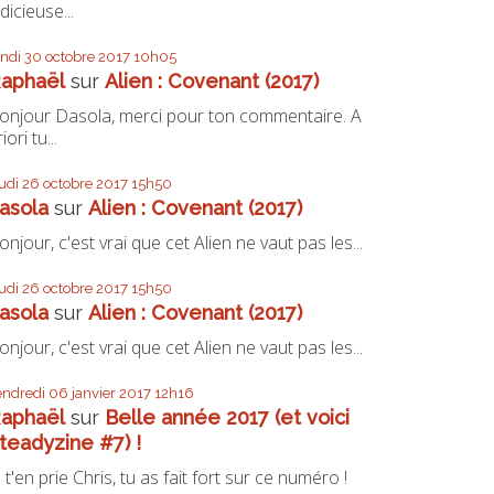
udicieuse...
undi 30
octobre 2017
10h05
aphaël
sur
Alien : Covenant (2017)
onjour Dasola, merci pour ton commentaire. A
iori tu...
eudi 26
octobre 2017
15h50
asola
sur
Alien : Covenant (2017)
onjour, c'est vrai que cet Alien ne vaut pas les...
eudi 26
octobre 2017
15h50
asola
sur
Alien : Covenant (2017)
onjour, c'est vrai que cet Alien ne vaut pas les...
endredi 06
janvier 2017
12h16
aphaël
sur
Belle année 2017 (et voici
teadyzine #7) !
e t'en prie Chris, tu as fait fort sur ce numéro !