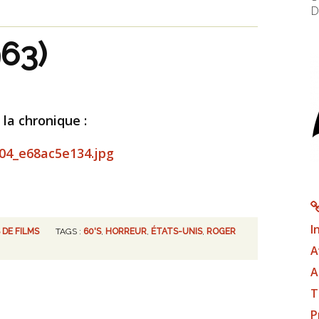
D
963)
 la chronique :
I
 DE FILMS
TAGS :
60'S
,
HORREUR
,
ÉTATS-UNIS
,
ROGER
A
A
T
P