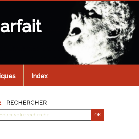
arfait
iques
Index
RECHERCHER