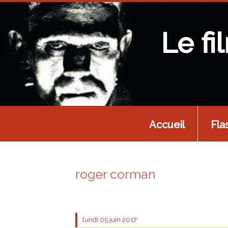
Le fi
Accueil
Fla
roger corman
lundi 05
juin 2017