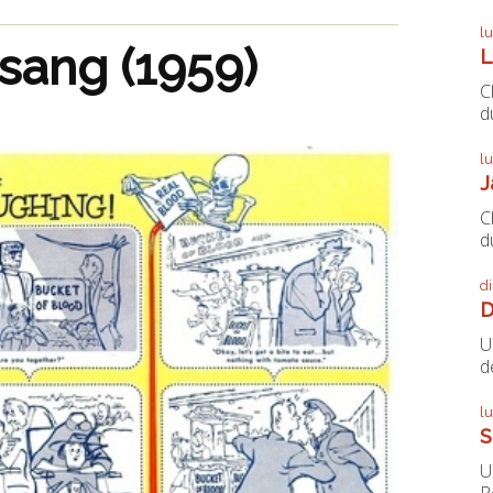
l
sang (1959)
L
C
du
l
J
C
du
d
D
U
de
l
S
U
P