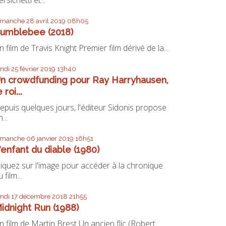
imanche 28
avril 2019
08h05
umblebee (2018)
n film de Travis Knight Premier film dérivé de la...
undi 25
février 2019
13h40
n crowdfunding pour Ray Harryhausen,
e roi...
epuis quelques jours, l'éditeur Sidonis propose
...
imanche 06
janvier 2019
16h51
'enfant du diable (1980)
liquez sur l'image pour accéder à la chronique
 film...
undi 17
décembre 2018
21h55
idnight Run (1988)
n film de Martin Brest Un ancien flic (Robert