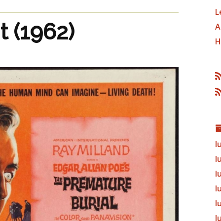
L
t (1962)
A
H
l
l
l
l
l
l