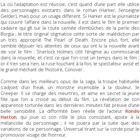
Là où l’adaptation est réussie, c’est quand d’une part elle utilise
des personnages existants dans le roman (Harker, l’enseigne
Gelder), mais pour un usage différent. Si Harker est le journaliste
qui couvre l’affaire dans la nouvelle, il est dans le film le premier
cadavre qui gît sur la route semée d’embûches de la perle des
Borgia ; le titre original stigmatise cette sorte de malédiction par
un très approprié
The Pearl of Death
. Encore plus fort, elle
semble déjouer les attentes de ceux qui ont lu la nouvelle avant
de voir le film : Sherlock Holmes clôt l’énigme au commissariat
dans la nouvelle, et c’est ce que l’on croit un temps dans le film ;
or il n’en sera rien, la ruse touchant à la fois le spectateur avisé et
le grand méchant de l’histoire, Conover.
Comme dans les meilleurs opus de la saga, la troupe habituelle
s’adjoint d’un
freak
, un monstre insensible à la douleur, le
Creeper. Il se charge des meurtres, et aime en secret la jeune
fille que l’on a croisé au début du film. La révélation de son
apparence torturée dans les dernières minutes fait preuve d’une
belle sensibilité. La difformité bien réelle de l’acteur
Rondo
Hatton
, qui joue ici son rôle le plus consistant, ajoute à la
mélancolie du personnage ; il ne jouera par la suite que des
variations de ce personnage, Universal tirant sur la corde pour le
promouvoir visage de l’horreur.