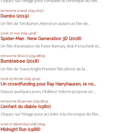
Cliquez sur l'image pour consulter la chronique du film...
dimanche 11
août 2019
11h07
Dumbo (2019)
Un film de Tim Burton Attend-on autant un film de...
lundi 20
mai 2019
14h16
Spider-Man : New Generation 3D (2018)
Un film d'animation de Peter Ramsey, Bob Persichetti et...
dimanche 28
avril 2019
08h05
Bumblebee (2018)
Un film de Travis Knight Premier film dérivé de la...
lundi 25
février 2019
13h40
Un crowdfunding pour Ray Harryhausen, le roi...
Depuis quelques jours, l'éditeur Sidonis propose un...
dimanche 06
janvier 2019
16h51
L'enfant du diable (1980)
Cliquez sur l'image pour accéder à la chronique du film...
lundi 17
décembre 2018
21h55
Midnight Run (1988)