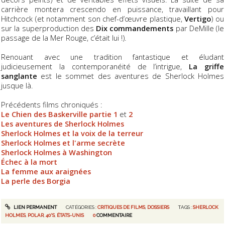
carrière montera crescendo en puissance, travaillant pour
Hitchcock (et notamment son chef-d’œuvre plastique,
Vertigo
) ou
sur la superproduction des
Dix commandements
par DeMille (le
passage de la Mer Rouge, c’était lui !).
Renouant avec une tradition fantastique et éludant
judicieusement la contemporanéité de l’intrigue,
La griffe
sanglante
est le sommet des aventures de Sherlock Holmes
jusque là.
Précédents films chroniqués :
Le Chien des Baskerville partie 1
et
2
Les aventures de Sherlock Holmes
Sherlock Holmes et la voix de la terreur
Sherlock Holmes et l'arme secrète
Sherlock Holmes à Washington
Échec à la mort
La femme aux araignées
La perle des Borgia
LIEN PERMANENT
CATÉGORIES :
CRITIQUES DE FILMS
,
DOSSIERS
TAGS :
SHERLOCK
HOLMES
,
POLAR
,
40'S
,
ÉTATS-UNIS
0
COMMENTAIRE