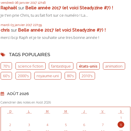
vendredi 06
janvier 2017
12h16
Raphaël
sur
Belle année 2017 (et voici Steadyzine #7) !
Je t'en prie Chris, tu as fait fort sur ce numéro ! La...
mardi 03
janvier 2017
22h39
chris
sur
Belle année 2017 (et voici Steadyzine #7) !
merci bcp Raph et je te souhaite une tres bonne année !
TAGS POPULAIRES
70's
science fiction
fantastique
états-unis
animation
60's
2000's
royaume-uni
80's
2010's
AOÛT 2026
Calendrier des notes en Août 2026
D
L
M
M
J
V
S
1
2
3
4
5
6
7
8