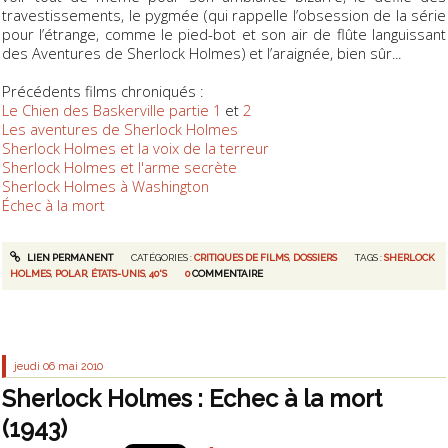
travestissements, le pygmée (qui rappelle l’obsession de la série
pour l’étrange, comme le pied-bot et son air de flûte languissant
des
Aventures de Sherlock Holmes
) et l’araignée, bien sûr...
Précédents films chroniqués :
Le Chien des Baskerville partie 1
et
2
Les aventures de Sherlock Holmes
Sherlock Holmes et la voix de la terreur
Sherlock Holmes et l'arme secrète
Sherlock Holmes à Washington
Échec à la mort
LIEN PERMANENT
CATÉGORIES :
CRITIQUES DE FILMS
,
DOSSIERS
TAGS :
SHERLOCK
HOLMES
,
POLAR
,
ÉTATS-UNIS
,
40'S
0
COMMENTAIRE
jeudi 06
mai 2010
Sherlock Holmes : Echec à la mort
(1943)