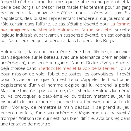
l’objectif réel du crime. Ici, alors que le titre prend pour objet la
perle des Borgia, un trésor inestimable très tentant pour un gang
de voleurs, la nouvelle préfère nous intéresser aux
Six
Napoléons
, des bustes représentant l’empereur qui joueront un
rôle certain dans l’affaire. Le cas s’était présenté pour
La femme
aux araignées
ou
Sherlock Holmes et l’arme secrète
. Si cette
logique induisait auparavant un suspense éventé, on est conquis
par l’astucieux jeu qui se déroule dans La perle des Borgia.
Holmes suit, dans une première scène bien filmée (le premier
plan séquence sur le bateau, avec une alternance premier plan /
arrière-plan), une jeune intrigante, Naomi Drake -Evelyn Ankers,
déjà croisée dans
Sherlock Holmes et la voix de la terreur
-, qui a
pour mission de voler l’objet de toutes les convoitises. Il revêt
pour l’occasion ce que l’on est tenu d’appeler le traditionnel
déguisement d’un vieil homme d’église qui lui reprend la perle.
Mais, une fois n’est pas coutume, c’est Sherlock Holmes lui-même
qui va provoquer le deuxième vol du trésor, mettant au jour le
dispositif de protection qui permettra à Conover, une sorte de
simili-Moriarty, de remettre la main dessus. Il se prend au jeu,
encore une fois, d’une surenchère de déguisement et parvient à
tromper Watson (ce qui n’est pas bien difficile, avouons-le) dans
une tentative de meurtre.