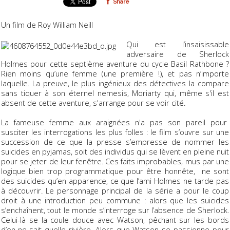
Share
Un film de Roy William Neill
Qui est l’insaisissable
adversaire de Sherlock
Holmes pour cette septième aventure du cycle Basil Rathbone ?
Rien moins qu’une femme (une première !), et pas n’importe
laquelle. La preuve, le plus ingénieux des détectives la compare
sans tiquer à son éternel
nemesis
, Moriarty qui, même s'il est
absent de cette aventure, s'arrange pour se voir cité.
La fameuse femme aux araignées n'a pas son pareil pour
susciter les interrogations les plus folles : le film s’ouvre sur une
succession de ce que la presse s’empresse de nommer les
suicides en pyjamas, soit des individus qui se lèvent en pleine nuit
pour se jeter de leur fenêtre. Ces faits improbables, mus par une
logique bien trop programmatique pour être honnête, ne sont
des suicides qu’en apparence, ce que l’ami Holmes ne tarde pas
à découvrir. Le personnage principal de la série a pour le coup
droit à une introduction peu commune : alors que les suicides
s’enchaînent, tout le monde s’interroge sur l’absence de Sherlock.
Celui-là se la coule douce avec Watson, pêchant sur les bords
d’on-ne-sait quelle rivière. Alors que Watson se passionne pour