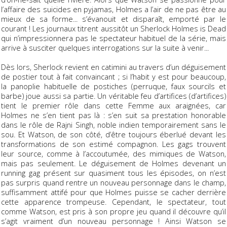
l’affaire des suicides en pyjamas, Holmes a l’air de ne pas être au
mieux de sa forme... s’évanouit et disparaît, emporté par le
courant ! Les journaux titrent aussitôt un Sherlock Holmes is Dead
qui n’impressionnera pas le spectateur habituel de la série, mais
arrive à susciter quelques interrogations sur la suite à venir...
Dès lors, Sherlock revient en catimini au travers d’un déguisement
de postier tout à fait convaincant ; si l’habit y est pour beaucoup,
la panoplie habituelle de postiches (perruque, faux sourcils et
barbe) joue aussi sa partie. Un véritable feu d’artifices (d’artifices)
tient le premier rôle dans cette Femme aux araignées, car
Holmes ne s’en tient pas là : s’en suit sa prestation honorable
dans le rôle de Rajni Singh, noble indien temporairement sans le
sou. Et Watson, de son côté, d’être toujours éberlué devant les
transformations de son estimé compagnon. Les gags trouvent
leur source, comme à l’accoutumée, des mimiques de Watson,
mais pas seulement. Le déguisement de Holmes devenant un
running gag
présent sur quasiment tous les épisodes, on n’est
pas surpris quand rentre un nouveau personnage dans le champ,
suffisamment attifé pour que Holmes puisse se cacher derrière
cette apparence trompeuse. Cependant, le spectateur, tout
comme Watson, est pris à son propre jeu quand il découvre qu’il
s’agit vraiment d’un nouveau personnage ! Ainsi Watson se