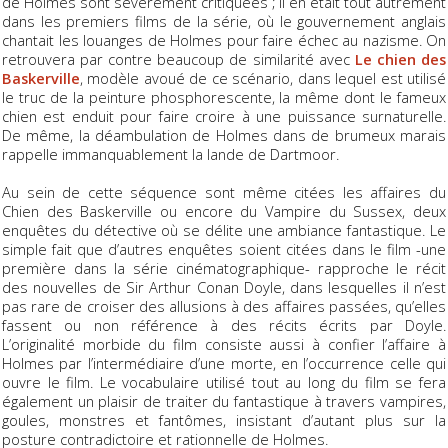
de Holmes sont sévèrement critiquées ; il en était tout autrement
dans les premiers films de la série, où le gouvernement anglais
chantait les louanges de Holmes pour faire échec au nazisme. On
retrouvera par contre beaucoup de similarité avec
Le chien des
Baskerville
, modèle avoué de ce scénario, dans lequel est utilisé
le truc de la peinture phosphorescente, la même dont le fameux
chien est enduit pour faire croire à une puissance surnaturelle.
De même, la déambulation de Holmes dans de brumeux marais
rappelle immanquablement la lande de Dartmoor.
Au sein de cette séquence sont même citées les affaires du
Chien des Baskerville ou encore du Vampire du Sussex, deux
enquêtes du détective où se délite une ambiance fantastique. Le
simple fait que d’autres enquêtes soient citées dans le film -une
première dans la série cinématographique- rapproche le récit
des nouvelles de Sir Arthur Conan Doyle, dans lesquelles il n’est
pas rare de croiser des allusions à des affaires passées, qu’elles
fassent ou non référence à des récits écrits par Doyle.
L’originalité morbide du film consiste aussi à confier l’affaire à
Holmes par l’intermédiaire d’une morte, en l’occurrence celle qui
ouvre le film. Le vocabulaire utilisé tout au long du film se fera
également un plaisir de traiter du fantastique à travers vampires,
goules, monstres et fantômes, insistant d’autant plus sur la
posture contradictoire et rationnelle de Holmes.