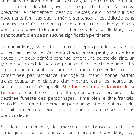
stimulants. Conformément au récit original, on retrouve Brunton,
le majordome des Musgrave, dont le penchant pour l’alcool va
précipiter le licenciement (c’est pour excès de curiosité sur des
documents familiaux que la même sentence lui est édictée dans
la nouvelle). Qu’est-ce donc que ce fameux rituel ? Un mystérieux
poème que doivent déclamer les héritiers de la famille Musgrave,
sans toutefois en saisir aucune signification pertinente.
Le manoir Musgrave sert de centre de repos pour les soldats, ce
qui en fait une sorte d’asile où chacun a son petit grain de folie
douce : l’un d’eux démêle continuellement une pelote de laine, un
groupe se prend de passion pour les écoutes clandestines... Il y
règne donc un subtil parfum de démence générale. Comme
contaminée par l’ambiance, l’horloge du manoir sonne parfois
treize coups, annonciateurs d’un meurtre dans les heures qui
suivent. Le procédé rappelle
Sherlock Holmes et la voix de la
terreur
et son triste air à la flûte, qui semblait présider à la
destinée funeste des personnages. J'aime bien le titre français,
considérant la mort comme un personnage à part entière, celui
qui fait sonner ces treize coups et dont le plan ne semble pas
pouvoir dévier...
Si, dans la nouvelle, le morceau de bravoure est une
remarquable course d’indices sur la propriété des Musgrave,