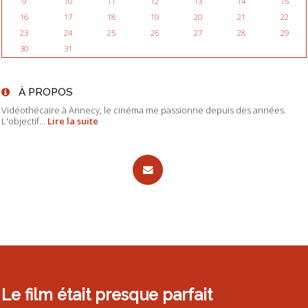
9
10
11
12
13
14
15
16
17
18
19
20
21
22
23
24
25
26
27
28
29
30
31
À PROPOS
Vidéothécaire à Annecy, le cinéma me passionne depuis des années.
L'objectif...
Lire la suite
Le film était presque parfait