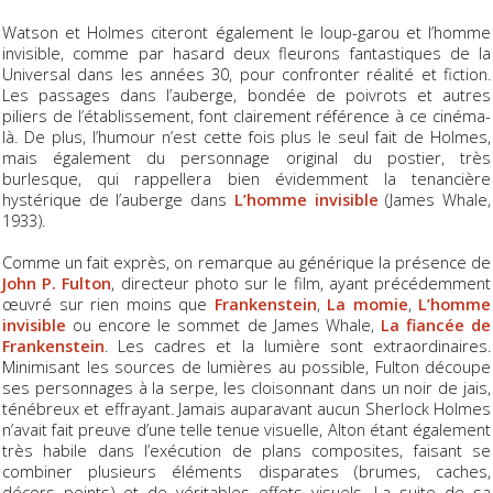
Watson et Holmes citeront également le loup-garou et l’homme
invisible, comme par hasard deux fleurons fantastiques de la
Universal dans les années 30, pour confronter réalité et fiction.
Les passages dans l’auberge, bondée de poivrots et autres
piliers de l’établissement, font clairement référence à ce cinéma-
là. De plus, l’humour n’est cette fois plus le seul fait de Holmes,
mais également du personnage original du postier, très
burlesque, qui rappellera bien évidemment la tenancière
hystérique de l’auberge dans
L’homme invisible
(James Whale,
1933).
Comme un fait exprès, on remarque au générique la présence de
John P. Fulton
, directeur photo sur le film, ayant précédemment
œuvré sur rien moins que
Frankenstein
,
La momie
,
L’homme
invisible
ou encore le sommet de James Whale,
La fiancée de
Frankenstein
. Les cadres et la lumière sont extraordinaires.
Minimisant les sources de lumières au possible, Fulton découpe
ses personnages à la serpe, les cloisonnant dans un noir de jais,
ténébreux et effrayant. Jamais auparavant aucun Sherlock Holmes
n’avait fait preuve d’une telle tenue visuelle, Alton étant également
très habile dans l’exécution de plans composites, faisant se
combiner plusieurs éléments disparates (brumes, caches,
décors peints) et de véritables effets visuels. La suite de sa