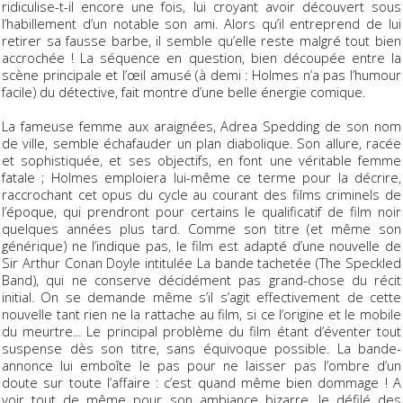
ridiculise-t-il encore une fois, lui croyant avoir découvert sous
l’habillement d’un notable son ami. Alors qu’il entreprend de lui
retirer sa fausse barbe, il semble qu’elle reste malgré tout bien
accrochée ! La séquence en question, bien découpée entre la
scène principale et l’œil amusé (à demi : Holmes n’a pas l’humour
facile) du détective, fait montre d’une belle énergie comique.
La fameuse femme aux araignées, Adrea Spedding de son nom
de ville, semble échafauder un plan diabolique. Son allure, racée
et sophistiquée, et ses objectifs, en font une véritable
femme
fatale
; Holmes emploiera lui-même ce terme pour la décrire,
raccrochant cet opus du cycle au courant des films criminels de
l’époque, qui prendront pour certains le qualificatif de film noir
quelques années plus tard. Comme son titre (et même son
générique) ne l’indique pas, le film est adapté d’une nouvelle de
Sir Arthur Conan Doyle intitulée
La bande tachetée
(
The Speckled
Band
), qui ne conserve décidément pas grand-chose du récit
initial. On se demande même s’il s’agit effectivement de cette
nouvelle tant rien ne la rattache au film, si ce l’origine et le mobile
du meurtre... Le principal problème du film étant d’éventer tout
suspense dès son titre, sans équivoque possible. La bande-
annonce lui emboîte le pas pour ne laisser pas l’ombre d’un
doute sur toute l’affaire : c’est quand même bien dommage ! A
voir tout de même pour son ambiance bizarre, le défilé des