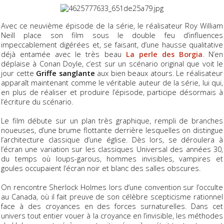
Avec ce neuvième épisode de la série, le réalisateur Roy William
Neill place son film sous le double feu d’influences
impeccablement digérées et, se faisant, d’une hausse qualitative
déjà entamée avec le très beau
La perle des Borgia
. N’en
déplaise à Conan Doyle, c’est sur un scénario original que voit le
jour cette
Griffe sanglante
aux bien beaux atours. Le réalisateur
apparaît maintenant comme le véritable auteur de la série, lui qui,
en plus de réaliser et produire l’épisode, participe désormais à
l’écriture du scénario.
Le film débute sur un plan très graphique, rempli de branches
noueuses, d’une brume flottante derrière lesquelles on distingue
l’architecture classique d’une église. Dès lors, se déroulera à
l’écran une variation sur les classiques Universal des années 30,
du temps où loups-garous, hommes invisibles, vampires et
goules occupaient l’écran noir et blanc des salles obscures.
On rencontre Sherlock Holmes lors d’une convention sur l’occulte
au Canada, où il fait preuve de son célèbre scepticisme rationnel
face à des croyances en des forces surnaturelles. Dans cet
univers tout entier vouer à la croyance en l’invisible, les méthodes