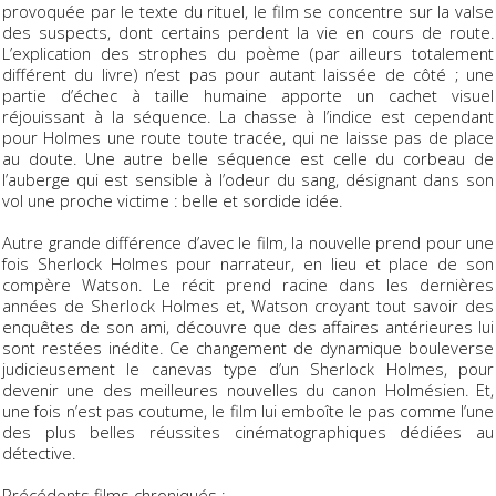
provoquée par le texte du rituel, le film se concentre sur la valse
des suspects, dont certains perdent la vie en cours de route.
L’explication des strophes du poème (par ailleurs totalement
différent du livre) n’est pas pour autant laissée de côté ; une
partie d’échec à taille humaine apporte un cachet visuel
réjouissant à la séquence. La chasse à l’indice est cependant
pour Holmes une route toute tracée, qui ne laisse pas de place
au doute. Une autre belle séquence est celle du corbeau de
l’auberge qui est sensible à l’odeur du sang, désignant dans son
vol une proche victime : belle et sordide idée.
Autre grande différence d’avec le film, la nouvelle prend pour une
fois Sherlock Holmes pour narrateur, en lieu et place de son
compère Watson. Le récit prend racine dans les dernières
années de Sherlock Holmes et, Watson croyant tout savoir des
enquêtes de son ami, découvre que des affaires antérieures lui
sont restées inédite. Ce changement de dynamique bouleverse
judicieusement le canevas type d’un Sherlock Holmes, pour
devenir une des meilleures nouvelles du canon Holmésien. Et,
une fois n’est pas coutume, le film lui emboîte le pas comme l’une
des plus belles réussites cinématographiques dédiées au
détective.
Précédents films chroniqués :