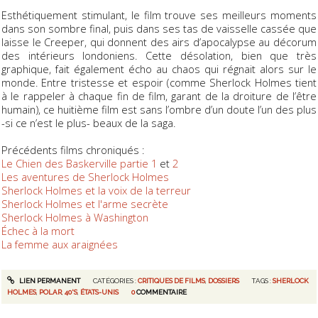
Esthétiquement stimulant, le film trouve ses meilleurs moments
dans son sombre final, puis dans ses tas de vaisselle cassée que
laisse le Creeper, qui donnent des airs d’apocalypse au décorum
des intérieurs londoniens. Cette désolation, bien que très
graphique, fait également écho au chaos qui régnait alors sur le
monde. Entre tristesse et espoir (comme Sherlock Holmes tient
à le rappeler à chaque fin de film, garant de la droiture de l’être
humain), ce huitième film est sans l’ombre d’un doute l’un des plus
-si ce n’est le plus- beaux de la saga.
Précédents films chroniqués :
Le Chien des Baskerville partie 1
et
2
Les aventures de Sherlock Holmes
Sherlock Holmes et la voix de la terreur
Sherlock Holmes et l'arme secrète
Sherlock Holmes à Washington
Échec à la mort
La femme aux araignées
LIEN PERMANENT
CATÉGORIES :
CRITIQUES DE FILMS
,
DOSSIERS
TAGS :
SHERLOCK
HOLMES
,
POLAR
,
40'S
,
ÉTATS-UNIS
0
COMMENTAIRE