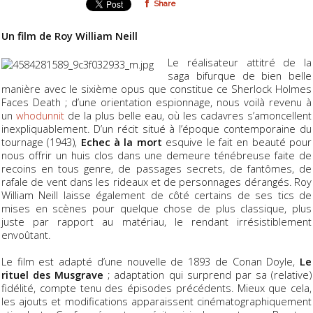
Share
Un film de Roy William Neill
Le réalisateur attitré de la
saga bifurque de bien belle
manière avec le sixième opus que constitue ce
Sherlock Holmes
Faces Death
; d’une orientation espionnage, nous voilà revenu à
un
whodunnit
de la plus belle eau, où les cadavres s’amoncellent
inexpliquablement. D’un récit situé à l’époque contemporaine du
tournage (1943),
Echec à la mort
esquive le fait en beauté pour
nous offrir un huis clos dans une demeure ténébreuse faite de
recoins en tous genre, de passages secrets, de fantômes, de
rafale de vent dans les rideaux et de personnages dérangés. Roy
William Neill laisse également de côté certains de ses tics de
mises en scènes pour quelque chose de plus classique, plus
juste par rapport au matériau, le rendant irrésistiblement
envoûtant.
Le film est adapté d’une nouvelle de 1893 de Conan Doyle,
Le
rituel des Musgrave
; adaptation qui surprend par sa (relative)
fidélité, compte tenu des épisodes précédents. Mieux que cela,
les ajouts et modifications apparaissent cinématographiquement