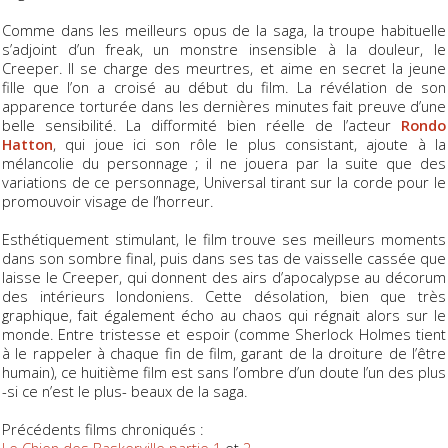
Comme dans les meilleurs opus de la saga, la troupe habituelle
s’adjoint d’un
freak
, un monstre insensible à la douleur, le
Creeper. Il se charge des meurtres, et aime en secret la jeune
fille que l’on a croisé au début du film. La révélation de son
apparence torturée dans les dernières minutes fait preuve d’une
belle sensibilité. La difformité bien réelle de l’acteur
Rondo
Hatton
, qui joue ici son rôle le plus consistant, ajoute à la
mélancolie du personnage ; il ne jouera par la suite que des
variations de ce personnage, Universal tirant sur la corde pour le
promouvoir visage de l’horreur.
Esthétiquement stimulant, le film trouve ses meilleurs moments
dans son sombre final, puis dans ses tas de vaisselle cassée que
laisse le Creeper, qui donnent des airs d’apocalypse au décorum
des intérieurs londoniens. Cette désolation, bien que très
graphique, fait également écho au chaos qui régnait alors sur le
monde. Entre tristesse et espoir (comme Sherlock Holmes tient
à le rappeler à chaque fin de film, garant de la droiture de l’être
humain), ce huitième film est sans l’ombre d’un doute l’un des plus
-si ce n’est le plus- beaux de la saga.
Précédents films chroniqués :
Le Chien des Baskerville partie 1
et
2