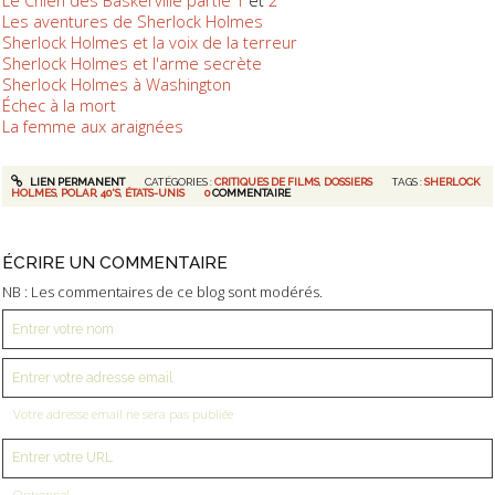
Les aventures de Sherlock Holmes
Sherlock Holmes et la voix de la terreur
Sherlock Holmes et l'arme secrète
Sherlock Holmes à Washington
Échec à la mort
La femme aux araignées
LIEN PERMANENT
CATÉGORIES :
CRITIQUES DE FILMS
,
DOSSIERS
TAGS :
SHERLOCK
HOLMES
,
POLAR
,
40'S
,
ÉTATS-UNIS
0
COMMENTAIRE
ÉCRIRE UN COMMENTAIRE
NB : Les commentaires de ce blog sont modérés.
Votre adresse email ne sera pas publiée
Optionnel