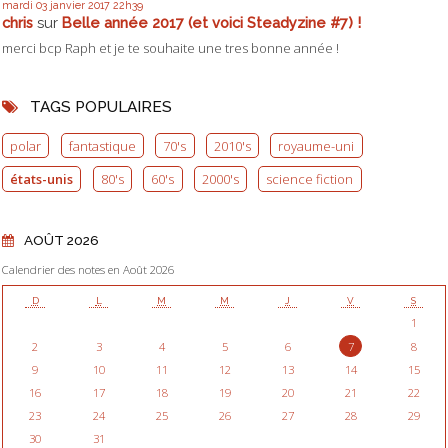
mardi 03
janvier 2017
22h39
chris
sur
Belle année 2017 (et voici Steadyzine #7) !
merci bcp Raph et je te souhaite une tres bonne année !
TAGS POPULAIRES
polar
fantastique
70's
2010's
royaume-uni
états-unis
80's
60's
2000's
science fiction
AOÛT 2026
Calendrier des notes en Août 2026
D
L
M
M
J
V
S
1
2
3
4
5
6
7
8
9
10
11
12
13
14
15
16
17
18
19
20
21
22
23
24
25
26
27
28
29
30
31