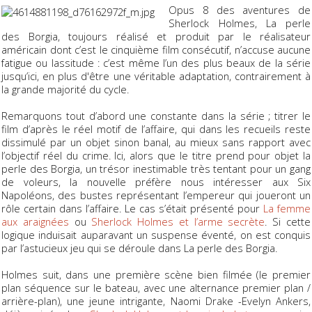
Opus 8 des aventures de
Sherlock Holmes,
La perle
des Borgia
, toujours réalisé et produit par le réalisateur
américain dont c’est le cinquième film consécutif, n’accuse aucune
fatigue ou lassitude : c’est même l’un des plus beaux de la série
jusqu’ici, en plus d'être une véritable adaptation, contrairement à
la grande majorité du cycle.
Remarquons tout d’abord une constante dans la série ; titrer le
film d’après le réel motif de l’affaire, qui dans les recueils reste
dissimulé par un objet sinon banal, au mieux sans rapport avec
l’objectif réel du crime. Ici, alors que le titre prend pour objet la
perle des Borgia, un trésor inestimable très tentant pour un gang
de voleurs, la nouvelle préfère nous intéresser aux
Six
Napoléons
, des bustes représentant l’empereur qui joueront un
rôle certain dans l’affaire. Le cas s’était présenté pour
La femme
aux araignées
ou
Sherlock Holmes et l’arme secrète
. Si cette
logique induisait auparavant un suspense éventé, on est conquis
par l’astucieux jeu qui se déroule dans La perle des Borgia.
Holmes suit, dans une première scène bien filmée (le premier
plan séquence sur le bateau, avec une alternance premier plan /
arrière-plan), une jeune intrigante, Naomi Drake -Evelyn Ankers,