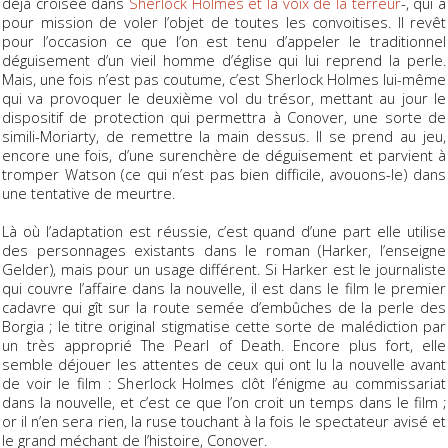
déjà croisée dans
Sherlock Holmes et la voix de la terreur
-, qui a
pour mission de voler l’objet de toutes les convoitises. Il revêt
pour l’occasion ce que l’on est tenu d’appeler le traditionnel
déguisement d’un vieil homme d’église qui lui reprend la perle.
Mais, une fois n’est pas coutume, c’est Sherlock Holmes lui-même
qui va provoquer le deuxième vol du trésor, mettant au jour le
dispositif de protection qui permettra à Conover, une sorte de
simili-Moriarty, de remettre la main dessus. Il se prend au jeu,
encore une fois, d’une surenchère de déguisement et parvient à
tromper Watson (ce qui n’est pas bien difficile, avouons-le) dans
une tentative de meurtre.
Là où l’adaptation est réussie, c’est quand d’une part elle utilise
des personnages existants dans le roman (Harker, l’enseigne
Gelder), mais pour un usage différent. Si Harker est le journaliste
qui couvre l’affaire dans la nouvelle, il est dans le film le premier
cadavre qui gît sur la route semée d’embûches de la perle des
Borgia ; le titre original stigmatise cette sorte de malédiction par
un très approprié
The Pearl of Death
. Encore plus fort, elle
semble déjouer les attentes de ceux qui ont lu la nouvelle avant
de voir le film : Sherlock Holmes clôt l’énigme au commissariat
dans la nouvelle, et c’est ce que l’on croit un temps dans le film ;
or il n’en sera rien, la ruse touchant à la fois le spectateur avisé et
le grand méchant de l’histoire, Conover.