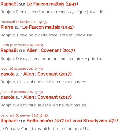
Raphaël
sur
Le Faucon maltais (1941)
Bonjour Pierre, merci pour votre message (que j'ai validé...
mercredi 17
février 2021
19h55
Pierre
sur
Le Faucon maltais (1941)
Bonjour, Bravo pour cette excellente et judicieuse...
lundi 30
octobre 2017
10h05
Raphaël
sur
Alien : Covenant (2017)
Bonjour Dasola, merci pour ton commentaire. A priori tu...
jeudi 26
octobre 2017
15h50
dasola
sur
Alien : Covenant (2017)
Bonjour, c'est vrai que cet Alien ne vaut pas les...
jeudi 26
octobre 2017
15h50
dasola
sur
Alien : Covenant (2017)
Bonjour, c'est vrai que cet Alien ne vaut pas les...
vendredi 06
janvier 2017
12h16
Raphaël
sur
Belle année 2017 (et voici Steadyzine #7) !
Je t'en prie Chris, tu as fait fort sur ce numéro ! La...