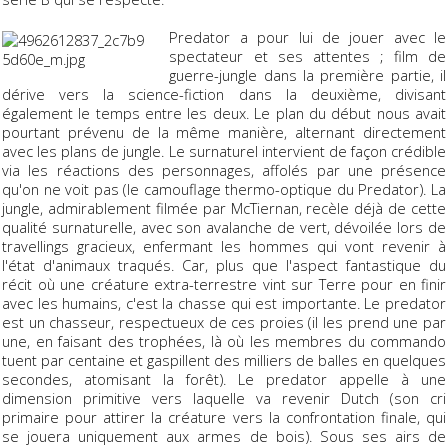
Predator a pour lui de jouer avec le
spectateur et ses attentes ; film de
guerre-jungle dans la première partie, il
dérive vers la science-fiction dans la deuxième, divisant
également le temps entre les deux. Le plan du début nous avait
pourtant prévenu de la même manière, alternant directement
avec les plans de jungle. Le surnaturel intervient de façon crédible
via les réactions des personnages, affolés par une présence
qu'on ne voit pas (le camouflage thermo-optique du Predator). La
jungle, admirablement filmée par McTiernan, recèle déjà de cette
qualité surnaturelle, avec son avalanche de vert, dévoilée lors de
travellings gracieux, enfermant les hommes qui vont revenir à
l'état d'animaux traqués. Car, plus que l'aspect fantastique du
récit où une créature extra-terrestre vint sur Terre pour en finir
avec les humains, c'est la chasse qui est importante. Le predator
est un chasseur, respectueux de ces proies (il les prend une par
une, en faisant des trophées, là où les membres du commando
tuent par centaine et gaspillent des milliers de balles en quelques
secondes, atomisant la forêt). Le predator appelle à une
dimension primitive vers laquelle va revenir Dutch (son cri
primaire pour attirer la créature vers la confrontation finale, qui
se jouera uniquement aux armes de bois). Sous ses airs de