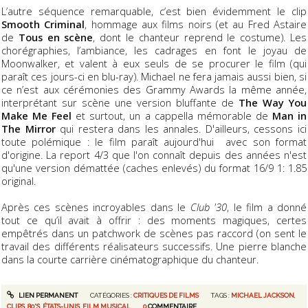
L’autre séquence remarquable, c’est bien évidemment le clip
Smooth Criminal
, hommage aux films noirs (et au Fred Astaire
de
Tous en scène
, dont le chanteur reprend le costume). Les
chorégraphies, l’ambiance, les cadrages en font le joyau de
Moonwalker, et valent à eux seuls de se procurer le film (qui
paraît ces jours-ci en blu-ray). Michael ne fera jamais aussi bien, si
ce n’est aux cérémonies des Grammy Awards la même année,
interprétant sur scène une version bluffante de
The Way You
Make Me Feel
et surtout, un a cappella mémorable de
Man in
The Mirror
qui restera dans les annales. D'ailleurs, cessons ici
toute polémique : le film paraît aujourd'hui avec son format
d'origine. La report 4/3 que l'on connaît depuis des années n'est
qu'une version démattée (caches enlevés) du format 16/9 1: 1.85
original.
Après ces scènes incroyables dans le
Club '30
, le film a donné
tout ce qu’il avait à offrir : des moments magiques, certes
empêtrés dans un patchwork de scènes pas raccord (on sent le
travail des différents réalisateurs successifs. Une pierre blanche
dans la courte carrière cinématographique du chanteur.
LIEN PERMANENT
CATÉGORIES :
CRITIQUES DE FILMS
TAGS :
MICHAEL JACKSON
,
CLIPS
,
80'S
,
ÉTATS-UNIS
,
FILM MUSICAL
0
COMMENTAIRE