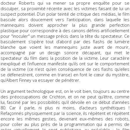
docteur Roberts qui va mener sa propre enquête pour se
disculper, sa proximité récente avec les victimes faisant de lui un
suspect potentiel. D’un polar teinté de critique des médias, le film
bascule alors doucement vers l'anticipation, dans laquelle les
mannequins doivent approcher la plus grande perfection
plastique pour correspondre à des canons définis artificiellement
pour "inoculer" un message précis dans la tête du spectateur. Ce
basculement s’opère tout d’abord par des flashs de lumière
blanche que voient les mannequins juste avant de mourir,
accompagné par un design sonore décapant, qui met le
spectateur du film dans la position de la victime. Leur caractère
inexpliqué et l’influence manifeste qu’ils ont sur le comportement
de la victime (ce n’est qu’en conséquence de ces flashs qu’elles
se défenestrent, comme en transe) en font le cœur du mystère,
qu’Albert Finney va essayer de pénétrer.
Un argument technologique est, on le voit bien, toujours au centre
des préoccupations de Crichton, et on ne peut qu’être, comme
lui, fasciné par les possibilités qu’il dévoile en ce début d’années
80. Car il parle, ni plus ni moins, d’acteurs synthétiques !
Refaçonnés physiquement par la science, ils répètent et répètent
encore les mêmes gestes, devenant eux-mêmes des robots,
pour coller au plus près de la programmation qui a permis de
créer virtuellement le spot publicitaire au préalable : le film