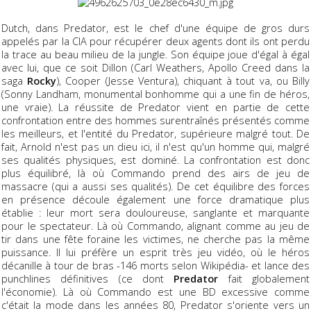
Dutch, dans Predator, est le chef d'une équipe de gros durs
appelés par la CIA pour récupérer deux agents dont ils ont perdu
la trace au beau milieu de la jungle. Son équipe joue d'égal à égal
avec lui, que ce soit Dillon (Carl Weathers, Apollo Creed dans la
saga
Rocky
), Cooper (Jesse Ventura), chiquant à tout va, ou Billy
(Sonny Landham, monumental bonhomme qui a une fin de héros,
une vraie). La réussite de Predator vient en partie de cette
confrontation entre des hommes surentraînés présentés comme
les meilleurs, et l'entité du Predator, supérieure malgré tout. De
fait, Arnold n'est pas un dieu ici, il n'est qu'un homme qui, malgré
ses qualités physiques, est dominé. La confrontation est donc
plus équilibré, là où Commando prend des airs de jeu de
massacre (qui a aussi ses qualités). De cet équilibre des forces
en présence découle également une force dramatique plus
établie : leur mort sera douloureuse, sanglante et marquante
pour le spectateur. Là où Commando, alignant comme au jeu de
tir dans une fête foraine les victimes, ne cherche pas la même
puissance. Il lui préfère un esprit très jeu vidéo, où le héros
décanille à tour de bras -146 morts selon Wikipédia- et lance des
punchlines définitives (ce dont
Predator
fait globalement
l'économie). Là où Commando est une BD excessive comme
c'était la mode dans les années 80, Predator s'oriente vers un