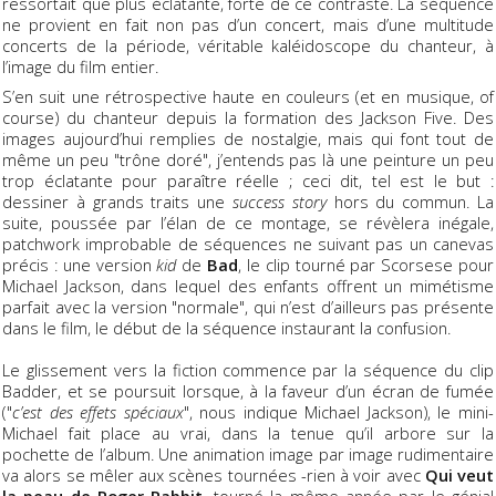
ressortait que plus éclatante, forte de ce contraste. La séquence
ne provient en fait non pas d’un concert, mais d’une multitude
concerts de la période, véritable kaléidoscope du chanteur, à
l’image du film entier.
S’en suit une rétrospective haute en couleurs (et en musique, of
course) du chanteur depuis la formation des Jackson Five. Des
images aujourd’hui remplies de nostalgie, mais qui font tout de
même un peu "trône doré", j’entends pas là une peinture un peu
trop éclatante pour paraître réelle ; ceci dit, tel est le but :
dessiner à grands traits une
success story
hors du commun. La
suite, poussée par l’élan de ce montage, se révèlera inégale,
patchwork improbable de séquences ne suivant pas un canevas
précis : une version
kid
de
Bad
, le clip tourné par Scorsese pour
Michael Jackson, dans lequel des enfants offrent un mimétisme
parfait avec la version "normale", qui n’est d’ailleurs pas présente
dans le film, le début de la séquence instaurant la confusion.
Le glissement vers la fiction commence par la séquence du clip
Badder, et se poursuit lorsque, à la faveur d’un écran de fumée
("
c’est des effets spéciaux
", nous indique Michael Jackson), le mini-
Michael fait place au vrai, dans la tenue qu’il arbore sur la
pochette de l’album. Une animation image par image rudimentaire
va alors se mêler aux scènes tournées -rien à voir avec
Qui veut