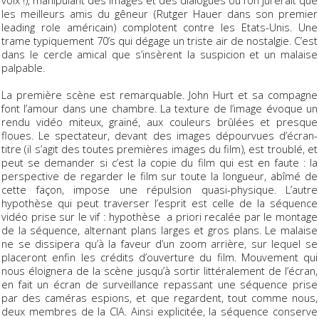
les meilleurs amis du gêneur (Rutger Hauer dans son premier
leading role américain) complotent contre les Etats-Unis. Une
trame typiquement 70’s qui dégage un triste air de nostalgie. C’est
dans le cercle amical que s’insèrent la suspicion et un malaise
palpable.
La première scène est remarquable. John Hurt et sa compagne
font l’amour dans une chambre. La texture de l’image évoque un
rendu vidéo miteux, grainé, aux couleurs brûlées et presque
floues. Le spectateur, devant des images dépourvues d’écran-
titre (il s’agit des toutes premières images du film), est troublé, et
peut se demander si c’est la copie du film qui est en faute : la
perspective de regarder le film sur toute la longueur, abîmé de
cette façon, impose une répulsion quasi-physique. L’autre
hypothèse qui peut traverser l’esprit est celle de la séquence
vidéo prise sur le vif : hypothèse
a priori
recalée par le montage
de la séquence, alternant plans larges et gros plans. Le malaise
ne se dissipera qu’à la faveur d’un zoom arrière, sur lequel se
placeront enfin les crédits d’ouverture du film. Mouvement qui
nous éloignera de la scène jusqu’à sortir littéralement de l’écran,
en fait un écran de surveillance repassant une séquence prise
par des caméras espions, et que regardent, tout comme nous,
deux membres de la CIA. Ainsi explicitée, la séquence conserve