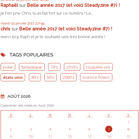
Raphaël
sur
Belle année 2017 (et voici Steadyzine #7) !
Je t'en prie Chris, tu as fait fort sur ce numéro ! La...
mardi 03
janvier 2017
22h39
chris
sur
Belle année 2017 (et voici Steadyzine #7) !
merci bcp Raph et je te souhaite une tres bonne année !
TAGS POPULAIRES
polar
fantastique
70's
2010's
royaume-uni
états-unis
80's
60's
2000's
science fiction
AOÛT 2026
Calendrier des notes en Août 2026
D
L
M
M
J
V
S
1
2
3
4
5
6
7
8
9
10
11
12
13
14
15