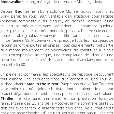
Moonwalker
, le long-métrage de cinéma de Michael Jackson.
L’album
Bad
, 3ème album solo de Michael Jackson sorti chez
Sony, paraît fin août 1987. Véritable défi artistique pour l’artiste
(principal compositeur du disque), ce dernier l’entoure d’une
couverture médiatique sans précédent : il entamera quelque
jours plus tard une tournée mondiale, publiera l’année suivante sa
seule autobiographie, Moonwalk, un film sort sur les écrans à la
fin de l’année 88, Moonwalker, et presque tous les morceaux de
l’album seront exploités en singles. Tous ces éléments font partie
d’un même mouvement, et Moonwalker de constituer à la fois
une rétrospective artistique, une compilation de clips et une
œuvre de fiction. Le film s’adresse en priorité aux fans, nombreux
en cette fin 80’s.
En pleine Jacksonmania, les spectateurs de l’époque découvrent
tout d’abord une séquence tirée d’un concert du Bad Tour où
Michael chante
Man in the Mirror
. Rappelons que le Bad Tour est
la première tournée solo de l’artiste, dont les talents de danseur
étaient déjà mondialement connus par ses clips illustrant l’album
Thriller
(le clip titre, immense) et sa prestation lors de
l’anniversaire des 25 ans de la Motown, la maison-mère qui l’a vu
débuter avec sa famille. Insérer cette séquence live au tout début
est donc assez inspiré : d’une part, ceux qui n’ont pas pu assister