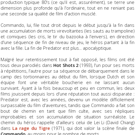
production typique 80's (ce qu'il est, assurément), se terre une
dimension plus profonde qu'à l'ordinaire, tout en ne reniant pas
une seconde sa qualité de film d'action musclé.
Commando, lui, file tout droit depuis le début jusqu'à la fin dans
une accumulation de morts virevoltantes (les sauts au trampoline)
et comiques (les cris, le tir du bazooka à l'envers), en direction
d'une séquence de fin de niveau de jeu, le héros partant à la fin
avec la fille. La fin de Predator est plus... apocalyptique.
Malgré leur retentissement tout à fait opposé, les films ont été
tous deux parodiés dans
Hot Shots 2
(1993), l'un pour ses morts
à répétitions, l'autre pour sa séquence de débarquement dans le
camp des tortionnaires au début du film, lorsque Dutch et son
équipe font une véritable boucherie en ne laissant aucun
survivant. Ayant à la fois beaucoup et peu en commun, les deux
films jouissent depuis lors d'une réputation tout aussi disparate :
Predator est, avec les années, devenu un modèle difficilement
surpassable du film d'aventures, tandis que Commando a fait son
bout de chemin en tant que film culte, avec ses répliques
improbables et son accumulation de situation surréaliste. Le
chemin du héros rappelle d'ailleurs celui de Lei Li (David Chiang)
dans
La rage du Tigre
(1971), qui doit valoir la scène finale de
Commando
, au moins pour le nombre de morts...