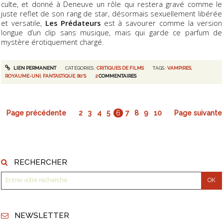
culte, et donné à Deneuve un rôle qui restera gravé comme le
juste reflet de son rang de star, désormais sexuellement libérée
et versatile,
Les Prédateurs
est à savourer comme la version
longue d’un clip sans musique, mais qui garde ce parfum de
mystère érotiquement chargé.
LIEN PERMANENT
CATÉGORIES :
CRITIQUES DE FILMS
TAGS :
VAMPIRES
,
ROYAUME-UNI
,
FANTASTIQUE
,
80'S
2
COMMENTAIRES
Page précédente
2
3
4
5
6
7
8
9
10
Page suivante
RECHERCHER
NEWSLETTER