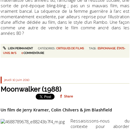
matérialiste des années 80, l’affichage de la réussite sociale, une
sorte de pré-époque
bling-bling
; pas un si mauvais film, mais
vraiment bancal. La séquence de la femme guerrière à l’arc est
momentanément excellente, par ailleurs reprise pour l’illustration
d’une affiche dédiée au film, dans le style d’un Rambo. Une façon
comme une autre de vendre le film comme ancré dans les
années 80 ?
LIEN PERMANENT
CATÉGORIES :
CRITIQUES DE FILMS
TAGS :
ESPIONNAGE
,
ÉTATS-
UNIS
,
80'S
0
COMMENTAIRE
jeudi 10
juin 2010
Moonwalker (1988)
Share
Un film de Jerry Kramer, Colin Chilvers & Jim Blashfield
Ressaisissons-nous du
contexte pour aborder