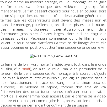
tout de même un mystère étrange, celui du montage, et inaugure
le film dans sa thématique des vidéo-montages (parfois)
mensongers. Le film passant d’abord pour nous en couleur, alors
qu’on s’aperçoit lors du zoom et d’une désaturation générale des
teintes que les observateurs sont devant des images noir et
blanc. Le montage, pareillement, brouille les pistes sur la nature
des images, ordonnées cinématographiquement dans
l’alternance gros plans / plans larges, alors qu’il ne s’agit que
d’images volées. Peckinpah commence donc le film en nous
jouant un tour, parant d’artifices (la texture de l’image étant, elle
aussi, obtenue en post-production) une séquence prise sur le vif.
La femme de John Hurt morte (la vidéo ayant tout, dans le monde
du film, d’un
snuff
), on a toujours du mal à se persuader de la
teneur réelle de la séquence. Au montage, à la couleur, s’ajoute
une mise à mort muette et invisible (une aiguille plantée dans le
nez n’occasionnant ni trace de sang, ni cris, sinon ceux de
surprise). De violente et rapide, comme doit être
en vrai
l’intervention des deux tueurs venus exécuter leur contrat, la
mort de la jeune femme nous apparaît, par le prisme de la vidéo,
ouatée et ralentie ; et comme John Hurt, on est totalement pris au
dépourvu en se demandant ce qu’il vient de se passer.