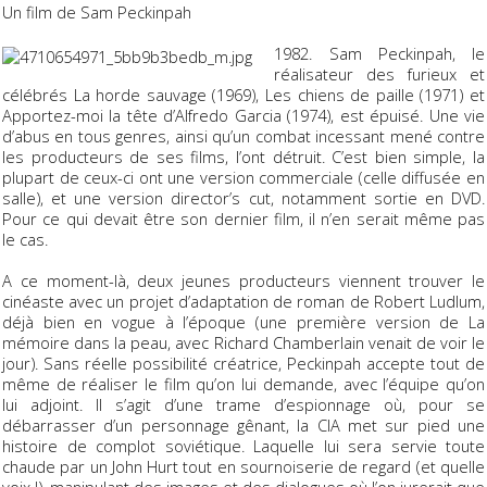
Un film de Sam Peckinpah
1982. Sam Peckinpah, le
réalisateur des furieux et
célébrés
La horde sauvage
(1969),
Les chiens de paille
(1971) et
Apportez-moi la tête d’Alfredo Garcia
(1974), est épuisé. Une vie
d’abus en tous genres, ainsi qu’un combat incessant mené contre
les producteurs de ses films, l’ont détruit. C’est bien simple, la
plupart de ceux-ci ont une version commerciale (celle diffusée en
salle), et une version director’s cut, notamment sortie en DVD.
Pour ce qui devait être son dernier film, il n’en serait même pas
le cas.
A ce moment-là, deux jeunes producteurs viennent trouver le
cinéaste avec un projet d’adaptation de roman de Robert Ludlum,
déjà bien en vogue à l’époque (une première version de
La
mémoire dans la peau
, avec Richard Chamberlain venait de voir le
jour). Sans réelle possibilité créatrice, Peckinpah accepte tout de
même de réaliser le film qu’on lui demande, avec l’équipe qu’on
lui adjoint. Il s’agit d’une trame d’espionnage où, pour se
débarrasser d’un personnage gênant, la CIA met sur pied une
histoire de complot soviétique. Laquelle lui sera servie toute
chaude par un John Hurt tout en sournoiserie de regard (et quelle
voix !), manipulant des images et des dialogues où l’on jurerait que