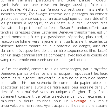
du film s’arrange paradoxalement d’une grande froideur,
symbolisée par une mise en image aussi parfaite que
superficielle. Méditation sur l’amour qui veut durer mais s’éteint
inexorablement,
The Hunger
réserve des passages hautement
graphiques, que ce soit pour un acte saphique qui aura déchaîné
les passions à l’époque, et qui reste aujourd’hui encore très
évocateur. La poitrine dénudée de Susan Sarandon, offerte aux
tendres caresses d’une Catherine Deneuve transformée, est un
grand moment ; à ce pic passionnel répondra, plus tard, la
réaction de John envers la jeune enfant qu’ils avaient recueillie. La
violence, faisant montre de leur potentiel de danger, aura été
clairement évoquée lors de la première séquence du film, illustré
par un singe cannibalisant sa compagne, avec lequel le couple de
vampires semble entretenir une relation symbiotique.
Le film est aspiré, comme tous les personnages, par le mystère
Deneuve, par sa présence charismatique ; repoussant les lieux
communs d’un genre ultra-codifié, le film ne peut tout de même
pas s’affranchir d’un scénario fin comme du papier bible. Le
spectateur est ainsi surpris de l’être aussi peu, entraîné dans un
déroulé trop maîtrisé vers un unique cliffangher. Tony Scott,
sûrement conscient de cette trajectoire par trop rectiligne, en
rajoutera plusieurs couches pour un
Revenge
aux moult
circonvolutions narratives. Ayant acquis au fil des ans une stature