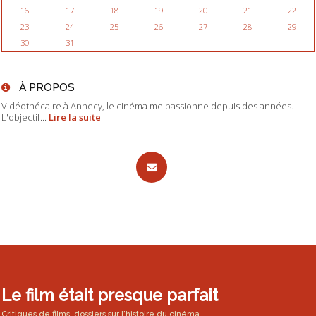
16
17
18
19
20
21
22
23
24
25
26
27
28
29
30
31
À PROPOS
Vidéothécaire à Annecy, le cinéma me passionne depuis des années.
L'objectif...
Lire la suite
Le film était presque parfait
Critiques de films, dossiers sur l'histoire du cinéma