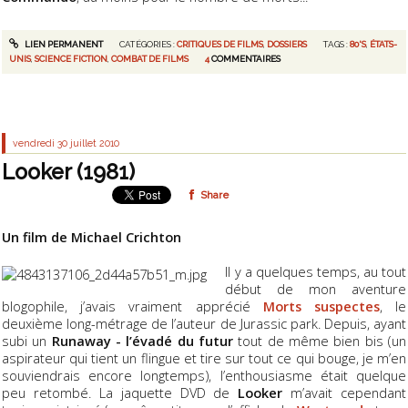
LIEN PERMANENT
CATÉGORIES :
CRITIQUES DE FILMS
,
DOSSIERS
TAGS :
80'S
,
ÉTATS-
UNIS
,
SCIENCE FICTION
,
COMBAT DE FILMS
4
COMMENTAIRES
vendredi 30
juillet 2010
Looker (1981)
Share
Un film de Michael Crichton
Il y a quelques temps, au tout
début de mon aventure
blogophile, j’avais vraiment apprécié
Morts suspectes
, le
deuxième long-métrage de l’auteur de Jurassic park. Depuis, ayant
subi un
Runaway - l’évadé du futur
tout de même bien bis (un
aspirateur qui tient un flingue et tire sur tout ce qui bouge, je m’en
souviendrais encore longtemps), l’enthousiasme était quelque
peu retombé. La jaquette DVD de
Looker
m’avait cependant