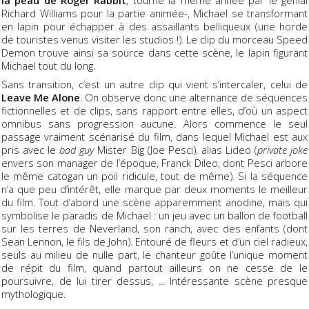
la peau de Roger Rabbit
, tourné la même année par le génial
Richard Williams pour la partie animée-, Michael se transformant
en lapin pour échapper à des assaillants belliqueux (une horde
de touristes venus visiter les studios !). Le clip du morceau Speed
Demon trouve ainsi sa source dans cette scène, le lapin figurant
Michael tout du long.
Sans transition, c’est un autre clip qui vient s’intercaler, celui de
Leave Me Alone
. On observe donc une alternance de séquences
fictionnelles et de clips, sans rapport entre elles, d’où un aspect
omnibus sans progression aucune. Alors commence le seul
passage vraiment scénarisé du film, dans lequel Michael est aux
pris avec le
bad guy
Mister Big (Joe Pesci), alias Lideo (
private joke
envers son manager de l’époque, Franck Dileo, dont Pesci arbore
le même catogan un poil ridicule, tout de même). Si la séquence
n’a que peu d’intérêt, elle marque par deux moments le meilleur
du film. Tout d’abord une scène apparemment anodine, mais qui
symbolise le paradis de Michael : un jeu avec un ballon de football
sur les terres de Neverland, son ranch, avec des enfants (dont
Sean Lennon, le fils de John). Entouré de fleurs et d’un ciel radieux,
seuls au milieu de nulle part, le chanteur goûte l’unique moment
de répit du film, quand partout ailleurs on ne cesse de le
poursuivre, de lui tirer dessus, ... Intéressante scène presque
mythologique.