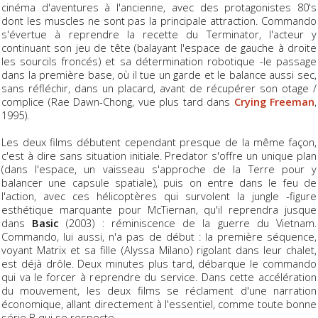
cinéma d'aventures à l'ancienne, avec des protagonistes 80's
dont les muscles ne sont pas la principale attraction. Commando
s'évertue à reprendre la recette du Terminator, l'acteur y
continuant son jeu de tête (balayant l'espace de gauche à droite
les sourcils froncés) et sa détermination robotique -le passage
dans la première base, où il tue un garde et le balance aussi sec,
sans réfléchir, dans un placard, avant de récupérer son otage /
complice (Rae Dawn-Chong, vue plus tard dans
Crying Freeman
,
1995).
Les deux films débutent cependant presque de la même façon,
c'est à dire sans situation initiale. Predator s'offre un unique plan
(dans l'espace, un vaisseau s'approche de la Terre pour y
balancer une capsule spatiale), puis on entre dans le feu de
l'action, avec ces hélicoptères qui survolent la jungle -figure
esthétique marquante pour McTiernan, qu'il reprendra jusque
dans
Basic
(2003) : réminiscence de la guerre du Vietnam.
Commando, lui aussi, n'a pas de début : la première séquence,
voyant Matrix et sa fille (Alyssa Milano) rigolant dans leur chalet,
est déjà drôle. Deux minutes plus tard, débarque le commando
qui va le forcer à reprendre du service. Dans cette accélération
du mouvement, les deux films se réclament d'une narration
économique, allant directement à l'essentiel, comme toute bonne
série B qui se respecte.