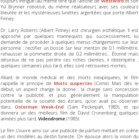
toujours intrigué (au même titre que l’affiche de
Westword
et son
Yul Brynner robotisé, du même réalisateur), avec ses couleurs
bleutée et les mystérieuses lunettes argentées que porte Albert
Finney.
Dr. Larry Roberts (Albert Finney) est chirurgien esthétique. Il est
approché par quelques mannequins qui, successivement, lui
demande de procéder à quelques menus changements sur leur
personne : rectifier un bosse sur leur menton de 0.1 millimètre,
rehausser la pommette droite de 0.2 millimètres… Étonné mais
désireux de ne pas perdre ces riches clientes, il obtempère ;
quelques semaines plus tard, elles sont retrouvées mortes.
Alliant le monde médical et des morts inexpliquées, le film
rappelle le principe de
Morts suspectes
(
Coma
). Mais dès le
début, un aspect change la donne : la charge sans concession
contre la publicité, et plus généralement la manipulation
potentielle de la société des écrans, qu’on avait pu observer
dans
Osterman Week-End
(Sam Peckinpah, 1983), et qui
donnera un des meilleurs film de David Cronenberg quelques
années plus tard,
Videodrome
(1985).
Le film s’ouvre ainsi sur une publicité de parfum mettant en scène
un des modèles au destin funeste. On épouse alors la vision du