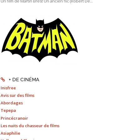
Un film de Martin Brest Un ancien flic (Robert De...
+ DE CINÉMA
Inisfree
Avis sur des films
Abordages
Tepepa
Princécranoir
Les nuits du chasseur de films
Asiaphilie