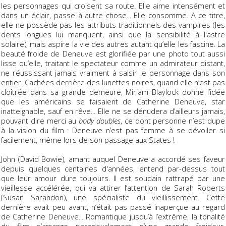
les personnages qui croisent sa route. Elle aime intensément et
dans un éclair, passe à autre chose... Elle consomme. A ce titre,
elle ne possède pas les attributs traditionnels des vampires (les
dents longues lui manquent, ainsi que la sensibilité à l'astre
solaire), mais aspire la vie des autres autant qu’elle les fascine. La
beauté froide de Deneuve est glorifiée par une photo tout aussi
lisse qu’elle, traitant le spectateur comme un admirateur distant,
ne réussissant jamais vraiment à saisir le personnage dans son
entier. Cachées derrière des lunettes noires, quand elle n’est pas
cloîtrée dans sa grande demeure, Miriam Blaylock donne l’idée
que les américains se faisaient de Catherine Deneuve, star
inatteignable, sauf en rêve... Elle ne se dénudera d’ailleurs jamais,
pouvant dire merci au
body doubles
, ce dont personne n’est dupe
à la vision du film : Deneuve n’est pas femme à se dévoiler si
facilement, même lors de son passage aux States !
John (David Bowie), amant auquel Deneuve a accordé ses faveur
depuis quelques centaines d'années, entend par-dessus tout
que leur amour dure toujours. Il est soudain rattrapé par une
vieillesse accélérée, qui va attirer l’attention de Sarah Roberts
(Susan Sarandon), une spécialiste du vieillissement. Cette
dernière avait peu avant, n’était pas passé inaperçue au regard
de Catherine Deneuve... Romantique jusqu’à l’extrême, la tonalité