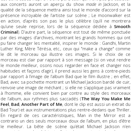
aux concerts auront un aperçu du show
made in
Jackson, et la
qualité de la séquence mettra ainsi tout le monde d’accord sur la
présence incroyable de l’artiste sur scène ; Le moonwalker est
en action, d’après son pas le plus célèbre (qu’il ne montrera
qu’une seule reprise, lors de la séquence dédiée à
Smooth
Criminal
). D’autre part, la séquence est tout de même ponctuée
par des images d’archives, montrant les grands hommes qui ont
pu faire changer les mentalité, inspirer le monde : Gandhi, Martin
Luther King, Mère Térésa, etc., ceux qui "make a change" comme
le dit le morceau qui illustre ces images. Si le choix de ce
morceau est clair par rapport à son message (si on veut rendre
le monde meilleur, osons nous regarder en face et changer nos
habitudes et façons d’agir), il prend aussi les gens à contre-pieds
par rapport à l’image de l’album Bad que le film illustre ; en effet,
Bad, avec sa pochette montrant un Michael Jackson bardé de cuir,
renvoie une image de méchant ; si elle ne s’applique pas vraiment
à l’homme, elle convient bien par contre au style des morceaux
de l’album, aux rythmes plus saccadés (
The Way You Make Me
Feel
,
Bad
,
Another Part of Me
, dont le clip est aussi un extrait du
Bad Tour) et aux instrumentations plus rentre-dedans que Thriller.
En regard de ces caractéristiques, Man in the Mirror est a
contrario un des seuls morceaux doux de l’album, en plus d’être
le meilleur. La bête de scène qu’était Michael Jackson n’en