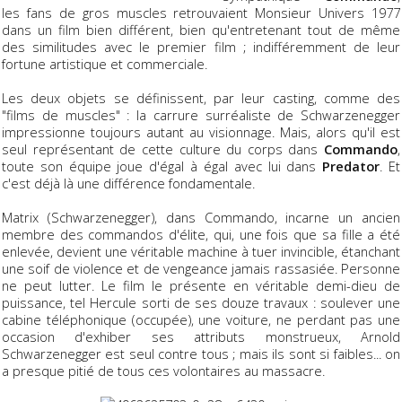
les fans de gros muscles retrouvaient Monsieur Univers 1977
dans un film bien différent, bien qu'entretenant tout de même
des similitudes avec le premier film ; indifféremment de leur
fortune artistique et commerciale.
Les deux objets se définissent, par leur casting, comme des
"films de muscles" : la carrure surréaliste de Schwarzenegger
impressionne toujours autant au visionnage. Mais, alors qu'il est
seul représentant de cette culture du corps dans
Commando
,
toute son équipe joue d'égal à égal avec lui dans
Predator
. Et
c'est déjà là une différence fondamentale.
Matrix (Schwarzenegger), dans Commando, incarne un ancien
membre des commandos d'élite, qui, une fois que sa fille a été
enlevée, devient une véritable machine à tuer invincible, étanchant
une soif de violence et de vengeance jamais rassasiée. Personne
ne peut lutter. Le film le présente en véritable demi-dieu de
puissance, tel Hercule sorti de ses douze travaux : soulever une
cabine téléphonique (occupée), une voiture, ne perdant pas une
occasion d'exhiber ses attributs monstrueux, Arnold
Schwarzenegger est seul contre tous ; mais ils sont si faibles... on
a presque pitié de tous ces volontaires au massacre.