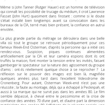
Même si John Tanner (Rutger Hauer) est un homme de télévision
qui connaît les possibilité de trucage du médium, il croit Lawrence
Fasset (John Hurt) quasiment dans l’instant : comme si le doute
s’était installé bien longtemps avant sa convocation dans les
bureaux de la CIA, terré mais bien présent, la confiance en autrui
envolée.
La plus grande partie du métrage se déroulera dans une belle
villa où tout le groupe se retrouve périodiquement pour ces
fameux Week-End Osterman, d’après la personne qui a initié ces
rendez-vous. Suspicion, piques continues alimentées
artificiellement par la CIA et leur caméra espions dont ils ont
truffés la maison, font monter la tension entre les invités, faisant
gamberger le spectateur sur la nature des agissement du groupe
d'amis : ont-ils réellement quelque chose à se reprocher ? La
réflexion sur le pouvoir des images est bien là, magnifiée
quelques années plus tard dans l’excellent
Videodrome
de
Cronenberg. Pour autant,
Osterman Week-end
n’est pas une
réussite ; la faute au montage, déjà, qui a échappé à Peckinpah, et
aussi à sa marque qui ne survit pas dans les années 80. Le film
semble dépassé, à cheval entre le pessimisme et la crise de
confiance des années 70 d’une part, et d’autre part la dimension