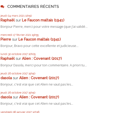
COMMENTAIRES RÉCENTS
jeudi 04
mars 2021
11h50
Raphaël
sur
Le Faucon maltais (1941)
Bonjour Pierre, merci pour votre message (que j'ai validé...
mercredi 17
février 2021
19h55
Pierre
sur
Le Faucon maltais (1941)
Bonjour, Bravo pour cette excellente et judicieuse...
lundi 30
octobre 2017
10h05
Raphaël
sur
Alien : Covenant (2017)
Bonjour Dasola, merci pour ton commentaire. A priori tu...
jeudi 26
octobre 2017
15h50
dasola
sur
Alien : Covenant (2017)
Bonjour, c'est vrai que cet Alien ne vaut pas les...
jeudi 26
octobre 2017
15h50
dasola
sur
Alien : Covenant (2017)
Bonjour, c'est vrai que cet Alien ne vaut pas les...
vendredi 06
janvier 2017
12h16