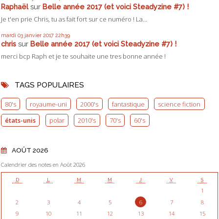
Raphaël
sur
Belle année 2017 (et voici Steadyzine #7) !
Je t'en prie Chris, tu as fait fort sur ce numéro ! La...
mardi 03
janvier 2017
22h39
chris
sur
Belle année 2017 (et voici Steadyzine #7) !
merci bcp Raph et je te souhaite une tres bonne année !
TAGS POPULAIRES
80's
royaume-uni
2000's
fantastique
science fiction
états-unis
polar
2010's
70's
60's
AOÛT 2026
Calendrier des notes en Août 2026
D
L
M
M
J
V
S
1
2
3
4
5
6
7
8
9
10
11
12
13
14
15