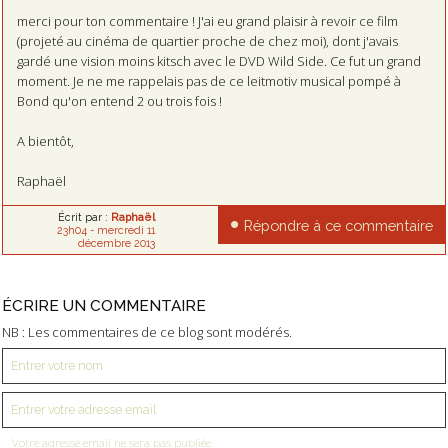
merci pour ton commentaire ! J'ai eu grand plaisir à revoir ce film
(projeté au cinéma de quartier proche de chez moi), dont j'avais
gardé une vision moins kitsch avec le DVD Wild Side. Ce fut un grand
moment. Je ne me rappelais pas de ce leitmotiv musical pompé à
Bond qu'on entend 2 ou trois fois !
A bientôt,
Raphaël
Écrit par :
Raphaël
Répondre à ce commentaire
23h04
-
mercredi 11
décembre 2013
ÉCRIRE UN COMMENTAIRE
NB : Les commentaires de ce blog sont modérés.
Votre adresse email ne sera pas publiée