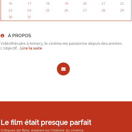
16
17
18
19
20
21
22
23
24
25
26
27
28
29
30
31
À PROPOS
Vidéothécaire à Annecy, le cinéma me passionne depuis des années.
L'objectif...
Lire la suite
Le film était presque parfait
Critiques de films, dossiers sur l'histoire du cinéma