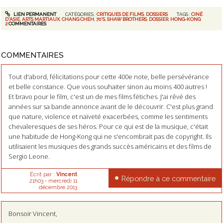
LIEN PERMANENT
CATÉGORIES :
CRITIQUES DE FILMS
,
DOSSIERS
TAGS :
CINÉ
D'ASIE
,
ARTS MARTIAUX
,
CHANG CHEH
,
70'S
,
SHAW BROTHERS
,
DOSSIER
,
HONG-KONG
2
COMMENTAIRES
COMMENTAIRES
Tout d'abord, félicitations pour cette 400e note, belle persévérance
et belle constance. Que vous souhaiter sinon au moins 400 autres !
Et bravo pour le film, c'est un de mes films fétiches. J'ai rêvé des
années sur sa bande annonce avant de le découvrir. C'est plus grand
que nature, violence et naïveté exacerbées, comme les sentiments
chevaleresques de ses héros. Pour ce qui est de la musique, c'était
une habitude de Hong-Kong qui ne s'encombrait pas de copyright. Ils
utilisaient les musiques des grands succès américains et des films de
Sergio Leone.
Écrit par :
Vincent
Répondre à ce commentaire
21h03
-
mercredi 11
décembre 2013
Bonsoir Vincent,