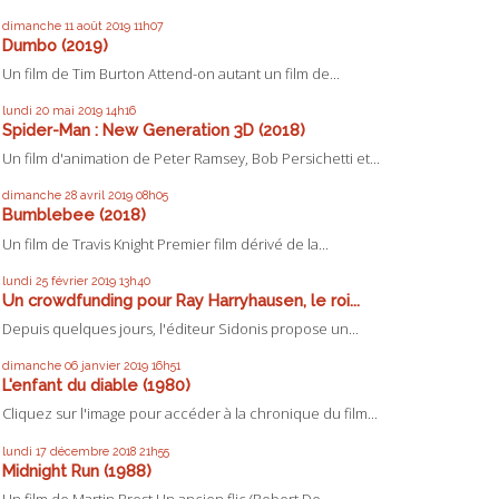
dimanche 11
août 2019
11h07
Dumbo (2019)
Un film de Tim Burton Attend-on autant un film de...
lundi 20
mai 2019
14h16
Spider-Man : New Generation 3D (2018)
Un film d'animation de Peter Ramsey, Bob Persichetti et...
dimanche 28
avril 2019
08h05
Bumblebee (2018)
Un film de Travis Knight Premier film dérivé de la...
lundi 25
février 2019
13h40
Un crowdfunding pour Ray Harryhausen, le roi...
Depuis quelques jours, l'éditeur Sidonis propose un...
dimanche 06
janvier 2019
16h51
L'enfant du diable (1980)
Cliquez sur l'image pour accéder à la chronique du film...
lundi 17
décembre 2018
21h55
Midnight Run (1988)
Un film de Martin Brest Un ancien flic (Robert De...