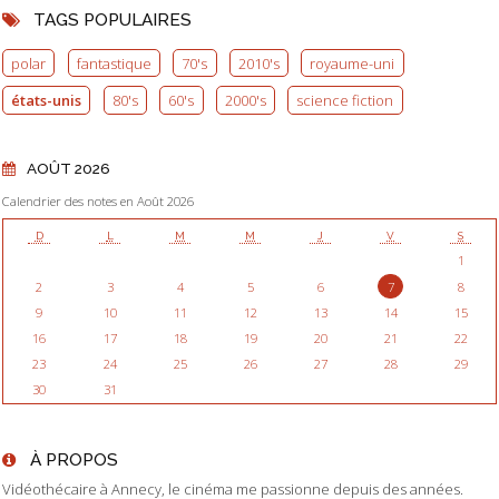
TAGS POPULAIRES
polar
fantastique
70's
2010's
royaume-uni
états-unis
80's
60's
2000's
science fiction
AOÛT 2026
Calendrier des notes en Août 2026
D
L
M
M
J
V
S
1
2
3
4
5
6
7
8
9
10
11
12
13
14
15
16
17
18
19
20
21
22
23
24
25
26
27
28
29
30
31
À PROPOS
Vidéothécaire à Annecy, le cinéma me passionne depuis des années.