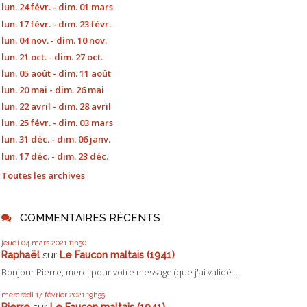
lun. 24 févr. - dim. 01 mars
lun. 17 févr. - dim. 23 févr.
lun. 04 nov. - dim. 10 nov.
lun. 21 oct. - dim. 27 oct.
lun. 05 août - dim. 11 août
lun. 20 mai - dim. 26 mai
lun. 22 avril - dim. 28 avril
lun. 25 févr. - dim. 03 mars
lun. 31 déc. - dim. 06 janv.
lun. 17 déc. - dim. 23 déc.
Toutes les archives
COMMENTAIRES RÉCENTS
jeudi 04
mars 2021
11h50
Raphaël
sur
Le Faucon maltais (1941)
Bonjour Pierre, merci pour votre message (que j'ai validé...
mercredi 17
février 2021
19h55
Pierre
sur
Le Faucon maltais (1941)