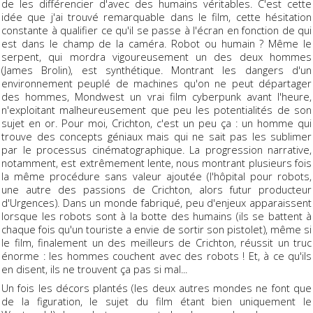
de les différencier d'avec des humains véritables. C'est cette
idée que j'ai trouvé remarquable dans le film, cette hésitation
constante à qualifier ce qu'il se passe à l'écran en fonction de qui
est dans le champ de la caméra. Robot ou humain ? Même le
serpent, qui mordra vigoureusement un des deux hommes
(James Brolin), est synthétique. Montrant les dangers d'un
environnement peuplé de machines qu'on ne peut départager
des hommes, Mondwest un vrai film cyberpunk avant l'heure,
n'exploitant malheureusement que peu les potentialités de son
sujet en or. Pour moi, Crichton, c'est un peu ça : un homme qui
trouve des concepts géniaux mais qui ne sait pas les sublimer
par le processus cinématographique. La progression narrative,
notamment, est extrêmement lente, nous montrant plusieurs fois
la même procédure sans valeur ajoutée (l'hôpital pour robots,
une autre des passions de Crichton, alors futur producteur
d'Urgences). Dans un monde fabriqué, peu d'enjeux apparaissent
lorsque les robots sont à la botte des humains (ils se battent à
chaque fois qu'un touriste a envie de sortir son pistolet), même si
le film, finalement un des meilleurs de Crichton, réussit un truc
énorme : les hommes couchent avec des robots ! Et, à ce qu'ils
en disent, ils ne trouvent ça pas si mal...
Un fois les décors plantés (les deux autres mondes ne font que
de la figuration, le sujet du film étant bien uniquement le