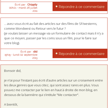
Écrit par :
Chippily
Répondre à ce commentaire
00h21
-
mardi 26
juillet
2011
... avez-vous écrit au fait des articles sur des films de SF/westerns,
comme Mondwest ou Retour vers le futur ?
(je voulais laisser un message via un formulaire de contact mais il n'y a
que ce moyen, passer par les coms sous un film, pour le faire sur
votre blog).
Écrit par :
did
Répondre à ce commentaire
15h15
-
lundi 02
septembre
2013
Bonsoir did,
je n'ai pour l'instant pas écrit d'autre articles sur un croisement entre
les deux genres que vous citez, qui sont assez rares en plus. Vous
pouvez me contacter par le lien en haut à droite de mon blog, en
dessous de la bannière qui s'intitule "Me contacter".
A bientôt,