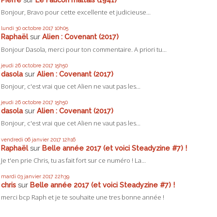
Bonjour, Bravo pour cette excellente et judicieuse...
lundi 30
octobre 2017
10h05
Raphaël
sur
Alien : Covenant (2017)
Bonjour Dasola, merci pour ton commentaire. A priori tu...
jeudi 26
octobre 2017
15h50
dasola
sur
Alien : Covenant (2017)
Bonjour, c'est vrai que cet Alien ne vaut pas les...
jeudi 26
octobre 2017
15h50
dasola
sur
Alien : Covenant (2017)
Bonjour, c'est vrai que cet Alien ne vaut pas les...
vendredi 06
janvier 2017
12h16
Raphaël
sur
Belle année 2017 (et voici Steadyzine #7) !
Je t'en prie Chris, tu as fait fort sur ce numéro ! La...
mardi 03
janvier 2017
22h39
chris
sur
Belle année 2017 (et voici Steadyzine #7) !
merci bcp Raph et je te souhaite une tres bonne année !