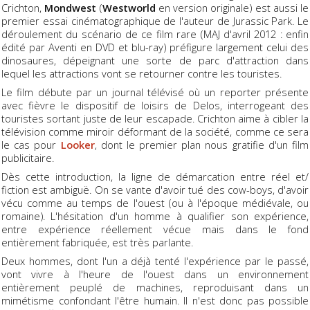
Crichton,
Mondwest
(
Westworld
en version originale) est aussi le
premier essai cinématographique de l'auteur de Jurassic Park. Le
déroulement du scénario de ce film rare (MAJ d'avril 2012 : enfin
édité par Aventi en DVD et blu-ray) préfigure largement celui des
dinosaures, dépeignant une sorte de parc d'attraction dans
lequel les attractions vont se retourner contre les touristes.
Le film débute par un journal télévisé où un reporter présente
avec fièvre le dispositif de loisirs de Delos, interrogeant des
touristes sortant juste de leur escapade. Crichton aime à cibler la
télévision comme miroir déformant de la société, comme ce sera
le cas pour
Looker
, dont le premier plan nous gratifie d'un film
publicitaire.
Dès cette introduction, la ligne de démarcation entre réel et/
fiction est ambiguë. On se vante d'avoir tué des cow-boys, d'avoir
vécu comme au temps de l'ouest (ou à l'époque médiévale, ou
romaine). L'hésitation d'un homme à qualifier son expérience,
entre expérience réellement vécue mais dans le fond
entièrement fabriquée, est très parlante.
Deux hommes, dont l'un a déjà tenté l'expérience par le passé,
vont vivre à l'heure de l'ouest dans un environnement
entièrement peuplé de machines, reproduisant dans un
mimétisme confondant l'être humain. Il n'est donc pas possible