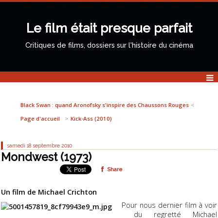
Le film était presque parfait
Critiques de films, dossiers sur l'histoire du cinéma
Black Swan : quand Aronofsky s'inspire des Chaussons Rouges
Page d'accueil
Kick-Ass (2010)
samedi 18
septembre 2010
Mondwest (1973)
Share
Un film de Michael Crichton
Pour nous dernier film à voir
du regretté Michael