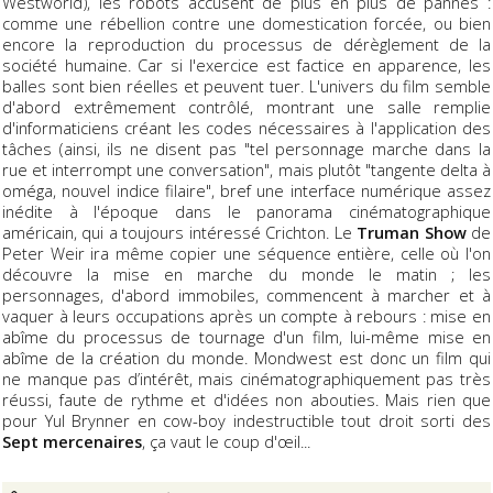
Westworld), les robots accusent de plus en plus de pannes :
comme une rébellion contre une domestication forcée, ou bien
encore la reproduction du processus de dérèglement de la
société humaine. Car si l'exercice est factice en apparence, les
balles sont bien réelles et peuvent tuer. L'univers du film semble
d'abord extrêmement contrôlé, montrant une salle remplie
d'informaticiens créant les codes nécessaires à l'application des
tâches (ainsi, ils ne disent pas "tel personnage marche dans la
rue et interrompt une conversation", mais plutôt "tangente delta à
oméga, nouvel indice filaire", bref une interface numérique assez
inédite à l'époque dans le panorama cinématographique
américain, qui a toujours intéressé Crichton. Le
Truman Show
de
Peter Weir ira même copier une séquence entière, celle où l'on
découvre la mise en marche du monde le matin ; les
personnages, d'abord immobiles, commencent à marcher et à
vaquer à leurs occupations après un compte à rebours : mise en
abîme du processus de tournage d'un film, lui-même mise en
abîme de la création du monde. Mondwest est donc un film qui
ne manque pas d’intérêt, mais cinématographiquement pas très
réussi, faute de rythme et d'idées non abouties. Mais rien que
pour Yul Brynner en cow-boy indestructible tout droit sorti des
Sept mercenaires
, ça vaut le coup d'œil...