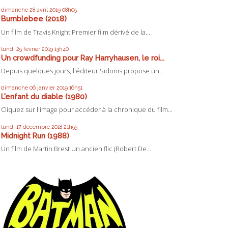
dimanche 28
avril 2019
08h05
Bumblebee (2018)
Un film de Travis Knight Premier film dérivé de la...
lundi 25
février 2019
13h40
Un crowdfunding pour Ray Harryhausen, le roi...
Depuis quelques jours, l'éditeur Sidonis propose un...
dimanche 06
janvier 2019
16h51
L'enfant du diable (1980)
Cliquez sur l'image pour accéder à la chronique du film...
lundi 17
décembre 2018
21h55
Midnight Run (1988)
Un film de Martin Brest Un ancien flic (Robert De...