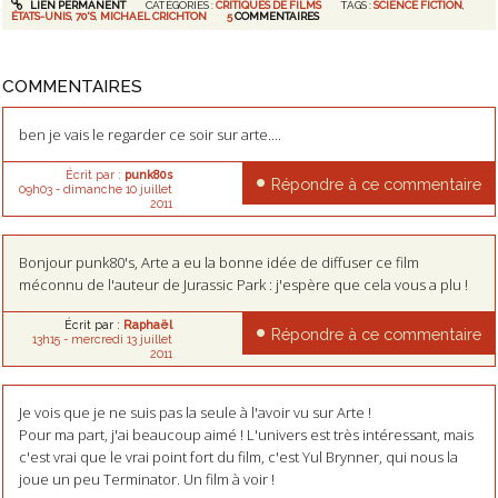
LIEN PERMANENT
CATÉGORIES :
CRITIQUES DE FILMS
TAGS :
SCIENCE FICTION
,
ÉTATS-UNIS
,
70'S
,
MICHAEL CRICHTON
5
COMMENTAIRES
COMMENTAIRES
ben je vais le regarder ce soir sur arte....
Écrit par :
punk80s
Répondre à ce commentaire
09h03
-
dimanche 10
juillet
2011
Bonjour punk80's, Arte a eu la bonne idée de diffuser ce film
méconnu de l'auteur de Jurassic Park : j'espère que cela vous a plu !
Écrit par :
Raphaël
Répondre à ce commentaire
13h15
-
mercredi 13
juillet
2011
Je vois que je ne suis pas la seule à l'avoir vu sur Arte !
Pour ma part, j'ai beaucoup aimé ! L'univers est très intéressant, mais
c'est vrai que le vrai point fort du film, c'est Yul Brynner, qui nous la
joue un peu Terminator. Un film à voir !