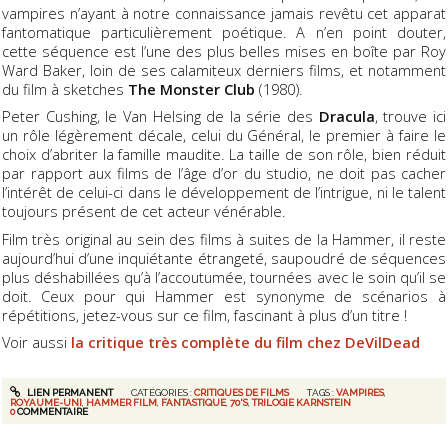
vampires n’ayant à notre connaissance jamais revêtu cet apparat
fantomatique particulièrement poétique. A n’en point douter,
cette séquence est l’une des plus belles mises en boîte par Roy
Ward Baker, loin de ses calamiteux derniers films, et notamment
du film à sketches
The Monster Club
(1980).
Peter Cushing, le Van Helsing de la série des
Dracula
, trouve ici
un rôle légèrement décale, celui du Général, le premier à faire le
choix d’abriter la famille maudite. La taille de son rôle, bien réduit
par rapport aux films de l’âge d’or du studio, ne doit pas cacher
l’intérêt de celui-ci dans le développement de l’intrigue, ni le talent
toujours présent de cet acteur vénérable.
Film très original au sein des films à suites de la Hammer, il reste
aujourd’hui d’une inquiétante étrangeté, saupoudré de séquences
plus déshabillées qu’à l’accoutumée, tournées avec le soin qu’il se
doit. Ceux pour qui Hammer est synonyme de scénarios à
répétitions, jetez-vous sur ce film, fascinant à plus d’un titre !
Voir aussi
la critique très complète du film chez DeVilDead
LIEN PERMANENT
CATÉGORIES :
CRITIQUES DE FILMS
TAGS :
VAMPIRES
,
ROYAUME-UNI
,
HAMMER FILM
,
FANTASTIQUE
,
70'S
,
TRILOGIE KARNSTEIN
0
COMMENTAIRE