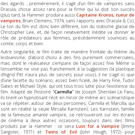
des égards ; premièrement, il s’agit d’un film de vampires sans
Dracula, chose assez rare pour la firme qui lui doit son succès
(plus tard, la Hammer produira aussi
Capitaine Kronos, tueur de
vampires
, Brian Clemens, 1974, sans rapports avec Dracula & Co).
Le ton du film est donc bien différent, loin du statisme glacial de
Christopher Lee, et, de façon relativement inédite va donner le
rôle de prédateurs aux femmes, précédemment soumises au
comte, corps et bien.
Autre singularité, le film traite de manière frontale du thème du
lesbianisme, d’abord choisi à des fins purement commerciales,
mais dont le réalisateur s’empare de façon assez fine. Même si
l’ensemble ne vise pas franchement à la suggestion (la plastique
d’Ingrid Pitt n’aura plus de secrets pour vous), il ne s’agit ici que
d’une facette du scénario, assez bien ficelé, de Harry Fine, Tudor
Gates et Michael Style, qui ont tous trois lutté pour l’existence du
film. Adapté de l’histoire "
Carmilla
" de Joseph Sheridan Le Fanu,
ils tirent un hypnotisant récit en miroir (le même arc scénaristique
va se répéter, autour de deux personnes, Carmilla et Marcilla, qui
sont en réalité la seule Mircalla Karnstein). Les Karnstein, famille
de la fameuse amante vampire, se retrouveront sur les écrans
de cinéma à deux autres occasions, toujours dans des films
produits par la Hammer : ce sera
Lust for a Vampire
(Jimmy
Sangster, 1971) et
Twins of Evil
(John Hough, 1972) pour