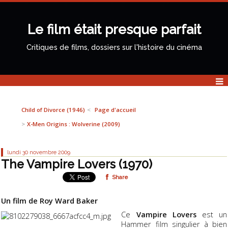
Le film était presque parfait
Critiques de films, dossiers sur l'histoire du cinéma
Child of Divorce (1946)
Page d'accueil
X-Men Origins : Wolverine (2009)
lundi 30
novembre 2009
The Vampire Lovers (1970)
Share
Un film de Roy Ward Baker
Ce
Vampire Lovers
est un
Hammer film singulier à bien