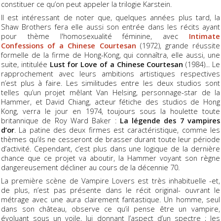
constituer ce qu’on peut appeler la trilogie Karstein.
Il est intéressant de noter que, quelques années plus tard, la
Shaw Brothers fera elle aussi son entrée dans les récits ayant
pour thème l'homosexualité féminine, avec
Intimate
Confessions of a Chinese Courtesan
(1972), grande réussite
formelle de la firme de Hong-Kong, qui connaîtra, elle aussi, une
suite, intitulée
Lust for Love of a Chinese Courtesan
(1984)... Le
rapprochement avec leurs ambitions artistiques respectives
n’est plus à faire. Les similitudes entre les deux studios sont
telles qu’un projet mêlant Van Helsing, personnage-star de la
Hammer, et David Chiang, acteur fétiche des studios de Hong
Kong, verra le jour en 1974, toujours sous la houlette toute
britannique de Roy Ward Baker :
La légende des 7 vampires
d’or
. La patine des deux firmes est caractéristique, comme les
thèmes qu’ils ne cesseront de brasser durant toute leur période
d’activité. Cependant, c’est plus dans une logique de la dernière
chance que ce projet va aboutir, la Hammer voyant son règne
dangereusement décliner au cours de la décennie 70.
La première scène de Vampire Lovers est très inhabituelle -et,
de plus, n’est pas présente dans le récit original- ouvrant le
métrage avec une aura clairement fantastique. Un homme, seul
dans son château, observe ce qu’il pense être un vampire,
évoluant sous un voile, lui donnant l’aspect d’un spectre ; les