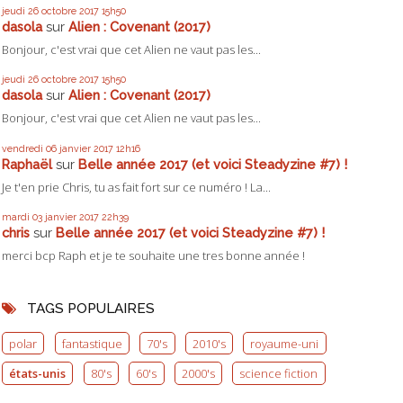
jeudi 26
octobre 2017
15h50
dasola
sur
Alien : Covenant (2017)
Bonjour, c'est vrai que cet Alien ne vaut pas les...
jeudi 26
octobre 2017
15h50
dasola
sur
Alien : Covenant (2017)
Bonjour, c'est vrai que cet Alien ne vaut pas les...
vendredi 06
janvier 2017
12h16
Raphaël
sur
Belle année 2017 (et voici Steadyzine #7) !
Je t'en prie Chris, tu as fait fort sur ce numéro ! La...
mardi 03
janvier 2017
22h39
chris
sur
Belle année 2017 (et voici Steadyzine #7) !
merci bcp Raph et je te souhaite une tres bonne année !
TAGS POPULAIRES
polar
fantastique
70's
2010's
royaume-uni
états-unis
80's
60's
2000's
science fiction