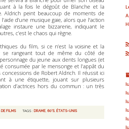
lle servira à Blanche pour dîner son oiseau
quant à la fois le dégoût de Blanche et la
L
e. Aldrich peint beaucoup de moments de
A
’aide d’une musique gaie, alors que l'action
H
alage instaure une bizzarerie, indiquant le
tres, c’est le chaos qui règne.
iques du film, si ce n’est la voisine et la
r se rangeant tout de même du côté de
e personnage du jeune aux dents longues (et
été consumée par le mensonge et l’appât du
s concessions de Robert Aldrich. Il réussit ici
nt à une étiquette, jouant sur plusieurs
l
tation d’actrices hors du commun : un très
l
l
l
 DE FILMS
TAGS :
DRAME
,
60'S
,
ÉTATS-UNIS
l
l