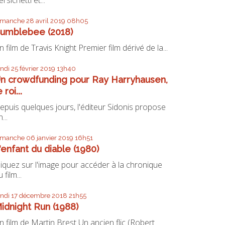
imanche 28
avril 2019
08h05
umblebee (2018)
n film de Travis Knight Premier film dérivé de la...
undi 25
février 2019
13h40
n crowdfunding pour Ray Harryhausen,
e roi...
epuis quelques jours, l'éditeur Sidonis propose
...
imanche 06
janvier 2019
16h51
'enfant du diable (1980)
liquez sur l'image pour accéder à la chronique
 film...
undi 17
décembre 2018
21h55
idnight Run (1988)
n film de Martin Brest Un ancien flic (Robert