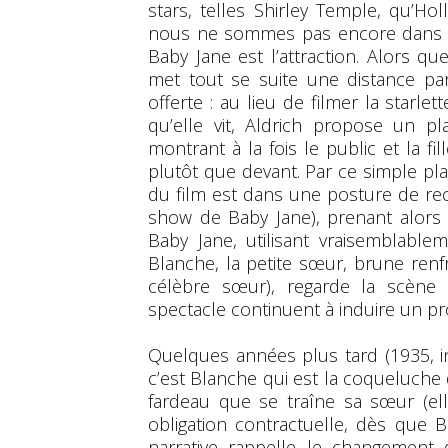
stars, telles Shirley Temple, qu’Ho
nous ne sommes pas encore dans un
Baby Jane est l’attraction. Alors qu
met tout se suite une distance pa
offerte : au lieu de filmer la starle
qu’elle vit, Aldrich propose un p
montrant à la fois le public et la fi
plutôt que devant. Par ce simple plan
du film est dans une posture de re
show de Baby Jane), prenant alors
Baby Jane, utilisant vraisemblableme
Blanche, la petite sœur, brune renf
célèbre sœur), regarde la scène 
spectacle continuent à induire un p
Quelques années plus tard (1935, indi
c’est Blanche qui est la coqueluche d
fardeau que se traîne sa sœur (el
obligation contractuelle, dès que B
narrative rappelle le changement 