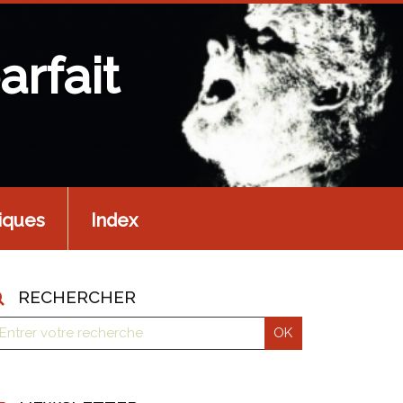
arfait
iques
Index
RECHERCHER