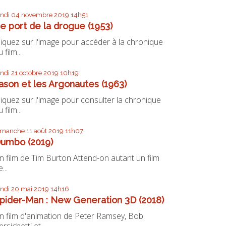
undi 04
novembre 2019
14h51
e port de la drogue (1953)
liquez sur l'image pour accéder à la chronique
 film...
undi 21
octobre 2019
10h19
ason et les Argonautes (1963)
liquez sur l'image pour consulter la chronique
 film...
imanche 11
août 2019
11h07
umbo (2019)
n film de Tim Burton Attend-on autant un film
...
undi 20
mai 2019
14h16
pider-Man : New Generation 3D (2018)
n film d'animation de Peter Ramsey, Bob
ersichetti et...