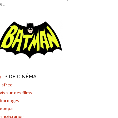
e...
+ DE CINÉMA
nisfree
vis sur des films
bordages
epepa
rincécranoir