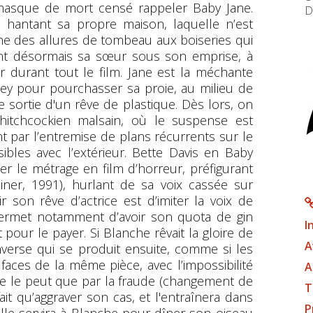
masque de mort censé rappeler Baby Jane.
D
antant sa propre maison, laquelle n’est
onne des allures de tombeau aux boiseries qui
tient désormais sa sœur sous son emprise, à
r durant tout le film. Jane est la méchante
sney pour pourchasser sa proie, au milieu de
sortie d'un rêve de plastique. Dès lors, on
 hitchcockien malsain, où le suspense est
par l’entremise de plans récurrents sur le
ibles avec l’extérieur. Bette Davis en Baby
er le métrage en film d’horreur, préfigurant
ner, 1991), hurlant de sa voix cassée sur
 son rêve d’actrice est d’imiter la voix de
permet notamment d’avoir son quota de gin
I
pour le payer. Si Blanche rêvait la gloire de
A
inverse qui se produit ensuite, comme si les
aces de la même pièce, avec l’impossibilité
A
 ne le peut que par la fraude (changement de
T
fait qu’aggraver son cas, et l'entraînera dans
P