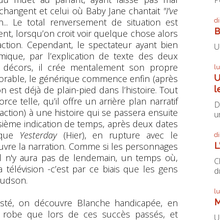
 changent et celui où Baby Jane chantait
"I’ve
... Le total renversement de situation est
d
B
ent, lorsqu’on croit voir quelque chose alors
action. Cependant, le spectateur ayant bien
U
ique, par l’explication de texte des deux
 décors, il crée mentalement son propre
l
U
rable, le générique commence enfin (après
l
on est déjà de plain-pied dans l’histoire. Tout
ce telle, qu’il offre un arrière plan narratif
D
d’action) à une histoire qui se passera ensuite
un
isième indication de temps, après deux dates
tique
Yesterday
(Hier), en rupture avec le
d
L
ouvre la narration. Comme si les personnages
il n'y aura pas de lendemain, un temps où,
C
 télévision -c’est par ce biais que les gens
du
Hudson.
l
M
asté, on découvre Blanche handicapée, en
e robe que lors de ces succès passés, et
U