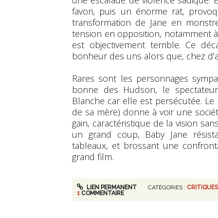
une escalade de violence sadique. E
favori, puis un énorme rat, provo
transformation de Jane en monstr
tension en opposition, notamment à l
est objectivement terrible. Ce déc
bonheur des uns alors que, chez d’au
Rares sont les personnages sympath
bonne des Hudson, le spectateu
Blanche car elle est persécutée. L
de sa mère) donne à voir une soci
gain, caractéristique de la vision san
un grand coup, Baby Jane résista
tableaux, et brossant une confron
grand film.
LIEN PERMANENT
CATÉGORIES :
CRITIQUES
1
COMMENTAIRE