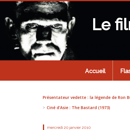
Le fi
Accueil
Fla
Présentateur vedette : la légende de Ron 
Ciné d'Asie : The Bastard (1973)
mercredi 20
janvier 2010