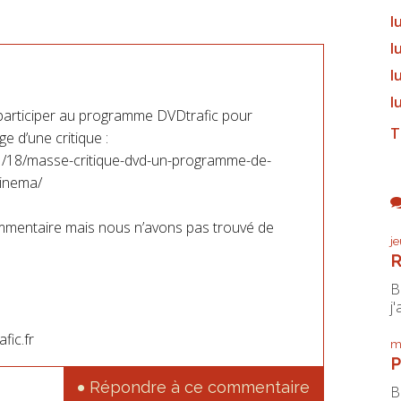
l
l
l
l
participer au programme DVDtrafic pour
T
 d’une critique :
01/18/masse-critique-dvd-un-programme-de-
cinema/
mmentaire mais nous n’avons pas trouvé de
j
R
B
j'
fic.fr
m
P
Répondre à ce commentaire
B