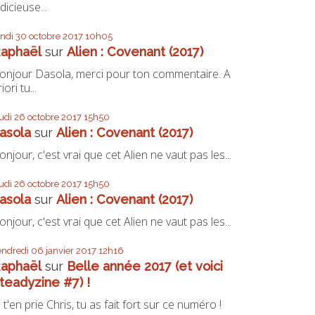
udicieuse...
undi 30
octobre 2017
10h05
aphaël
sur
Alien : Covenant (2017)
onjour Dasola, merci pour ton commentaire. A
iori tu...
eudi 26
octobre 2017
15h50
asola
sur
Alien : Covenant (2017)
onjour, c'est vrai que cet Alien ne vaut pas les...
eudi 26
octobre 2017
15h50
asola
sur
Alien : Covenant (2017)
onjour, c'est vrai que cet Alien ne vaut pas les...
endredi 06
janvier 2017
12h16
aphaël
sur
Belle année 2017 (et voici
teadyzine #7) !
e t'en prie Chris, tu as fait fort sur ce numéro !