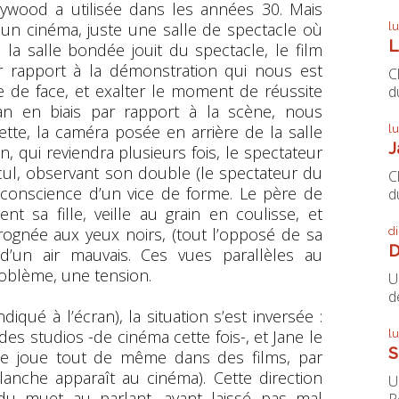
llywood a utilisée dans les années 30. Mais
 cinéma, juste une salle de spectacle où
l
L
e la salle bondée jouit du spectacle, le film
r rapport à la démonstration qui nous est
C
tte de face, et exalter le moment de réussite
du
lan en biais par rapport à la scène, nous
llette, la caméra posée en arrière de la salle
l
J
, qui reviendra plusieurs fois, le spectateur
cul, observant son double (le spectateur du
C
 conscience d’un vice de forme. Le père de
du
nt sa fille, veille au grain en coulisse, et
rognée aux yeux noirs, (tout l’opposé de sa
d
D
d’un air mauvais. Ces vues parallèles au
roblème, une tension.
U
de
qué à l’écran), la situation s’est inversée :
es studios -de cinéma cette fois-, et Jane le
l
S
le joue tout de même dans des films, par
lanche apparaît au cinéma). Cette direction
U
du muet au parlant, ayant laissé pas mal
P