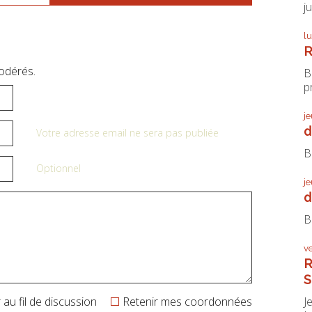
j
l
R
odérés.
B
pr
j
d
Votre adresse email ne sera pas publiée
B
Optionnel
j
d
B
v
R
S
J
au fil de discussion
Retenir mes coordonnées