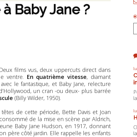
é à Baby Jane ?
Deux films vus, deux uppercuts direct dans
l
C
le ventre.
En quatrième vitesse
, diamant
i
 avec le fantastique, et Baby Jane, relecture
 d’Hollywood, un cran -ou deux- plus barrée
P
scule
(Billy Wilder, 1950).
la
 têtes de cette période, Bette Davis et Joan
l
H
t consommé de la mise en scène par Aldrich,
e jeune Baby Jane Hudson, en 1917, donnant
C
on père côté jardin. Elle rappelle les enfants
la