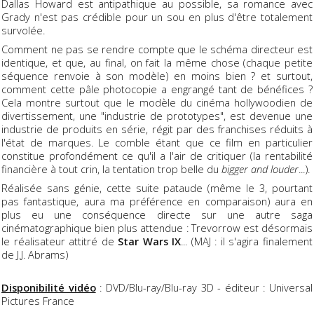
Dallas Howard est antipathique au possible, sa romance avec
Grady n'est pas crédible pour un sou en plus d'être totalement
survolée.
Comment ne pas se rendre compte que le schéma directeur est
identique, et que, au final, on fait la même chose (chaque petite
séquence renvoie à son modèle) en moins bien ? et surtout,
comment cette pâle photocopie a engrangé tant de bénéfices ?
Cela montre surtout que le modèle du cinéma hollywoodien de
divertissement, une "industrie de prototypes", est devenue une
industrie de produits en série, régit par des franchises réduits à
l'état de marques. Le comble étant que ce film en particulier
constitue profondément ce qu'il a l'air de critiquer (la rentabilité
financière à tout crin, la tentation trop belle du
bigger and louder
...).
Réalisée sans génie, cette suite pataude (même le 3, pourtant
pas fantastique, aura ma préférence en comparaison) aura en
plus eu une conséquence directe sur une autre saga
cinématographique bien plus attendue : Trevorrow est désormais
le réalisateur attitré de
Star Wars IX
... (MAJ : il s'agira finalement
de J.J. Abrams)
Disponibilité vidéo
: DVD/Blu-ray/Blu-ray 3D - éditeur : Universal
Pictures France