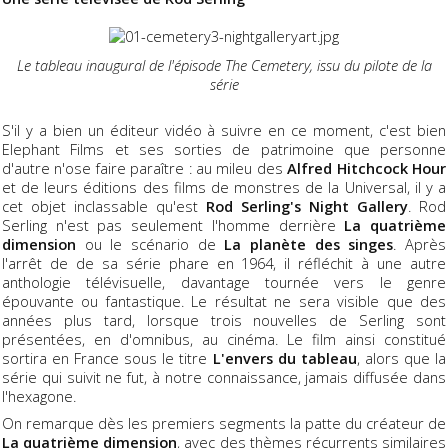
Le tableau inaugural de l'épisode The Cemetery, issu du pilote de la
série
S'il y a bien un éditeur vidéo à suivre en ce moment, c'est bien
Elephant Films et ses sorties de patrimoine que personne
d'autre n'ose faire paraître : au mileu des
Alfred Hitchcock Hour
et de leurs éditions des films de monstres de la Universal, il y a
cet objet inclassable qu'est
Rod Serling's Night Gallery
. Rod
Serling n'est pas seulement l'homme derrière
La quatrième
dimension
ou le scénario de
La planète des singes
. Après
l'arrêt de de sa série phare en 1964, il réfléchit à une autre
anthologie télévisuelle, davantage tournée vers le genre
épouvante ou fantastique. Le résultat ne sera visible que des
années plus tard, lorsque trois nouvelles de Serling sont
présentées, en d'omnibus, au cinéma. Le film ainsi constitué
sortira en France sous le titre
L'envers du tableau
, alors que la
série qui suivit ne fut, à notre connaissance, jamais diffusée dans
l'hexagone.
On remarque dès les premiers segments la patte du créateur de
La quatrième dimension
, avec des thèmes récurrents similaires