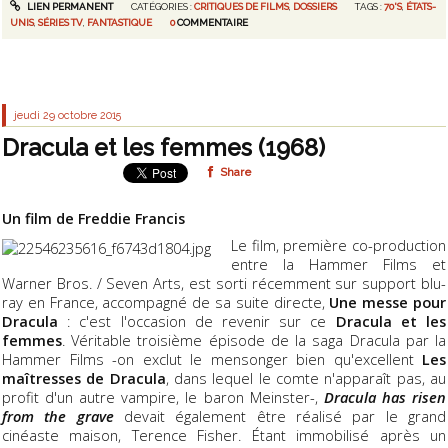
LIEN PERMANENT
CATÉGORIES :
CRITIQUES DE FILMS
,
DOSSIERS
TAGS :
70'S
,
ÉTATS-
UNIS
,
SÉRIES TV
,
FANTASTIQUE
0
COMMENTAIRE
jeudi 29
octobre 2015
Dracula et les femmes (1968)
Share
Un film de Freddie Francis
Le film, première co-production
entre la Hammer Films et
Warner Bros. / Seven Arts, est sorti récemment sur support blu-
ray en France, accompagné de sa suite directe,
Une messe pour
Dracula
: c'est l'occasion de revenir sur ce
Dracula et les
femmes
. Véritable troisième épisode de la saga Dracula par la
Hammer Films -on exclut le mensonger bien qu'excellent
Les
maîtresses de Dracula
, dans lequel le comte n'apparaît pas, au
profit d'un autre vampire, le baron Meinster-,
Dracula has risen
from the grave
devait également être réalisé par le grand
cinéaste maison, Terence Fisher. Étant immobilisé après un