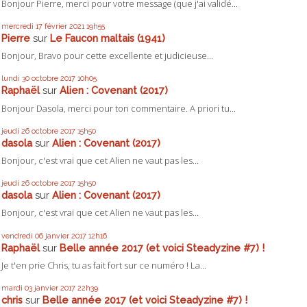
Bonjour Pierre, merci pour votre message (que j'ai validé...
mercredi 17
février 2021
19h55
Pierre
sur
Le Faucon maltais (1941)
Bonjour, Bravo pour cette excellente et judicieuse...
lundi 30
octobre 2017
10h05
Raphaël
sur
Alien : Covenant (2017)
Bonjour Dasola, merci pour ton commentaire. A priori tu...
jeudi 26
octobre 2017
15h50
dasola
sur
Alien : Covenant (2017)
Bonjour, c'est vrai que cet Alien ne vaut pas les...
jeudi 26
octobre 2017
15h50
dasola
sur
Alien : Covenant (2017)
Bonjour, c'est vrai que cet Alien ne vaut pas les...
vendredi 06
janvier 2017
12h16
Raphaël
sur
Belle année 2017 (et voici Steadyzine #7) !
Je t'en prie Chris, tu as fait fort sur ce numéro ! La...
mardi 03
janvier 2017
22h39
chris
sur
Belle année 2017 (et voici Steadyzine #7) !