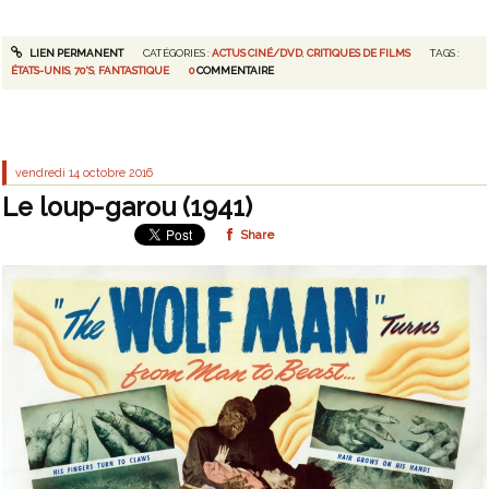
LIEN PERMANENT
CATÉGORIES :
ACTUS CINÉ/DVD
,
CRITIQUES DE FILMS
TAGS :
ÉTATS-UNIS
,
70'S
,
FANTASTIQUE
0
COMMENTAIRE
vendredi 14
octobre 2016
Le loup-garou (1941)
Share