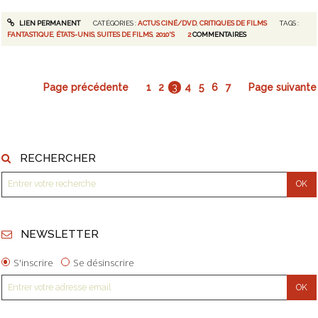
LIEN PERMANENT
CATÉGORIES :
ACTUS CINÉ/DVD
,
CRITIQUES DE FILMS
TAGS :
FANTASTIQUE
,
ÉTATS-UNIS
,
SUITES DE FILMS
,
2010'S
2
COMMENTAIRES
Page précédente
1
2
3
4
5
6
7
Page suivante
RECHERCHER
NEWSLETTER
S'inscrire
Se désinscrire