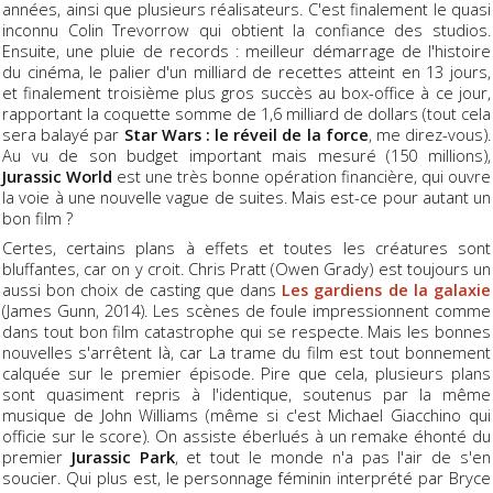
années, ainsi que plusieurs réalisateurs. C'est finalement le quasi
inconnu Colin Trevorrow qui obtient la confiance des studios.
Ensuite, une pluie de records : meilleur démarrage de l'histoire
du cinéma, le palier d'un milliard de recettes atteint en 13 jours,
et finalement troisième plus gros succès au box-office à ce jour,
rapportant la coquette somme de 1,6 milliard de dollars (tout cela
sera balayé par
Star Wars : le réveil de la force
, me direz-vous).
Au vu de son budget important mais mesuré (150 millions),
Jurassic World
est une très bonne opération financière, qui ouvre
la voie à une nouvelle vague de suites. Mais est-ce pour autant un
bon film ?
Certes, certains plans à effets et toutes les créatures sont
bluffantes, car on y croit. Chris Pratt (Owen Grady) est toujours un
aussi bon choix de casting que dans
Les gardiens de la galaxie
(James Gunn, 2014). Les scènes de foule impressionnent comme
dans tout bon film catastrophe qui se respecte. Mais les bonnes
nouvelles s'arrêtent là, car La trame du film est tout bonnement
calquée sur le premier épisode. Pire que cela, plusieurs plans
sont quasiment repris à l'identique, soutenus par la même
musique de John Williams (même si c'est Michael Giacchino qui
officie sur le score). On assiste éberlués à un remake éhonté du
premier
Jurassic Park
, et tout le monde n'a pas l'air de s'en
soucier. Qui plus est, le personnage féminin interprété par Bryce