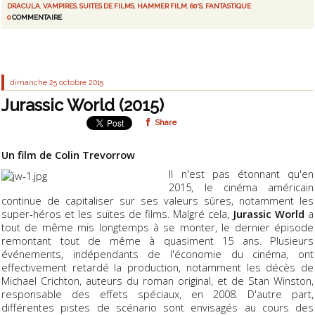
DRACULA
,
VAMPIRES
,
SUITES DE FILMS
,
HAMMER FILM
,
60'S
,
FANTASTIQUE
0
COMMENTAIRE
dimanche 25
octobre 2015
Jurassic World (2015)
Share
Un film de Colin Trevorrow
Il n'est pas étonnant qu'en
2015, le cinéma américain
continue de capitaliser sur ses valeurs sûres, notamment les
super-héros et les suites de films. Malgré cela,
Jurassic World
a
tout de même mis longtemps à se monter, le dernier épisode
remontant tout de même à quasiment 15 ans. Plusieurs
événements, indépendants de l'économie du cinéma, ont
effectivement retardé la production, notamment les décès de
Michael Crichton, auteurs du roman original, et de Stan Winston,
responsable des effets spéciaux, en 2008. D'autre part,
différentes pistes de scénario sont envisagés au cours des