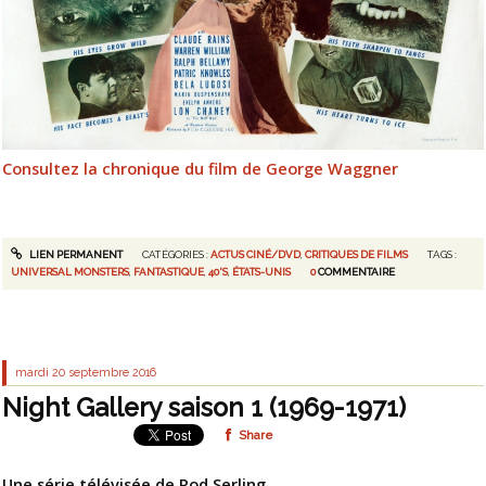
Consultez la chronique du film de George Waggner
LIEN PERMANENT
CATÉGORIES :
ACTUS CINÉ/DVD
,
CRITIQUES DE FILMS
TAGS :
UNIVERSAL MONSTERS
,
FANTASTIQUE
,
40'S
,
ÉTATS-UNIS
0
COMMENTAIRE
mardi 20
septembre 2016
Night Gallery saison 1 (1969-1971)
Share
Une série télévisée de Rod Serling