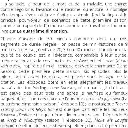
: la solitude, la peur de la mort et de la maladie, une charge
contre l'égoïsme, l'avarice ou le racisme, ou encore la nostalgie
d'un temps révolu où la vie était plus simple. Rod Serling est le
principal pourvoyeur de scénarios de cette première saison,
comme un rappel de l'immense somme de travail que l'homme
livra sur
La quatrième dimension
.
Chaque épisode de 50 minutes comporte deux ou trois
segments de durée inégale ; on passe de mini-histoires de 9
minutes à des segments de 20, 30 ou 40 minutes. L'ampleur et la
qualité de ceux-ci est, à l'évidence, comparable à leur durée,
même si certains de ces courts récits s'avèrent efficaces (
Room
with a view
, inspiré du film d'Hitchcock, et avec la charmante Diane
Keaton). Cette première petite saison -six épisodes, plus le
pilote, soit dix-sept histoires-, est placée sous le signe de la
citation. Les épisodes citent en effet allègrement les travaux
passés de Rod Serling :
Lone Survivor
, où un naufragé du Titanic
est sauvé des eaux trois ans après le naufrage du fameux
paquebot, est une réécriture de l'épisode
La nuit du jugement
(La
quatrième dimension, saison 1 épisode 10) ; le nostalgique
They’re
Tearing Down Tim Riley’s Bar
est quelque part entre les fabuleux
Souvenir d'enfance
(La quatrième dimension, saison 1 épisode 5)
et
Arrêt à Willoughby
(saison 1 épisode 30).
Make Me Laught
(deuxième effort du jeune Steven Spielberg dans cette première