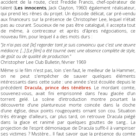
accident de la route, c'est Freddie Francis, chef-opérateur de
talent (
Les innocents
, Jack Clayton, 1960) également réalisateur,
qui prend les rênes du projet. Un épisode délicat, car pré-vendu
aux financeurs sur la présence de Christopher Lee, lequel n'était
pas au courant. Soucieux de ne pas être catalogué, il accepta tout
de même, à contrecœur et après d'âpres négociations, ce
nouveau film, pour lequel il a des mots durs :
"Je n'ai pas osé [le] regarder tant je suis convaincu que c'est une œuvre
médiocre. [...] [Le film] a été tourné avec une absence complète de style,
de goût ou de qualité de production."
Christopher Lee Club Bulletin, février 1969
Même si le film n'est pas, loin s'en faut, le meilleur de la Hammer,
on ne peut s'empêcher de sauver quelques éléments
intéressants dans cette suite : une année s'est écoulée depuis le
précédent
Dracula, prince des ténèbres
. Le mordant comte,
souvenez-vous, avait fini emprisonné dans l'eau glacée d'un
torrent gelé. La scène d'introduction montre pourtant la
découverte d'une plantureuse morte coincée dans la cloche
d'une église, deux points rougeoyants ornant son cou. Situation
très étrange d'ailleurs, car plus tard, on retrouve Dracula piégé
dans la glace et ranimé par quelques gouttes de sang... La
projection de l'esprit démoniaque de Dracula suffit-il à vampiriser
ses victimes ? Mystère... Il faut savoir que la présence du comte