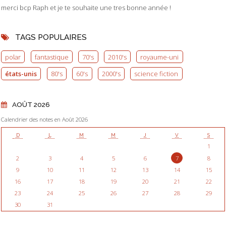
merci bcp Raph et je te souhaite une tres bonne année !
TAGS POPULAIRES
polar
fantastique
70's
2010's
royaume-uni
états-unis
80's
60's
2000's
science fiction
AOÛT 2026
Calendrier des notes en Août 2026
D
L
M
M
J
V
S
1
2
3
4
5
6
7
8
9
10
11
12
13
14
15
16
17
18
19
20
21
22
23
24
25
26
27
28
29
30
31