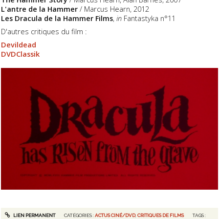
L'antre de la Hammer
/ Marcus Hearn, 2012
Les Dracula de la Hammer Films
,
in
Fantastyka n°11
D'autres critiques du film :
Devildead
DVDClassik
LIEN PERMANENT
CATÉGORIES :
ACTUS CINÉ/DVD
,
CRITIQUES DE FILMS
TAGS :