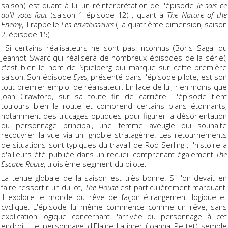
saison) est quant à lui un réinterprétation de l'épisode
Je sais ce
qu'il vous faut
(saison 1 épisode 12) ; quant à
The Nature of the
Enemy
, il rappelle
Les envahisseurs
(La quatrième dimension, saison
2, épisode 15).
Si certains réalisateurs ne sont pas inconnus (Boris Sagal ou
Jeannot Swarc qui réalisera de nombreux épisodes de la série),
c'est bien le nom de Spielberg qui marque sur cette première
saison. Son épisode
Eyes
, présenté dans l'épisode pilote, est son
tout premier emploi de réalisateur. En face de lui, rien moins que
Joan Crawford, sur sa toute fin de carrière. L'épisode tient
toujours bien la route et comprend certains plans étonnants,
notamment des trucages optiques pour figurer la désorientation
du personnage principal, une femme aveugle qui souhaite
recouvrer la vue via un ignoble stratagème. Les retournements
de situations sont typiques du travail de Rod Serling ; l'histoire a
d'ailleurs été publiée dans un recueil comprenant également
The
Escape Route
, troisième segment du pilote.
La tenue globale de la saison est très bonne. Si l'on devait en
faire ressortir un du lot,
The House
est particulièrement marquant.
Il explore le monde du rêve de façon étrangement logique et
cyclique. L'épisode lui-même commence comme un rêve, sans
explication logique concernant l'arrivée du personnage à cet
endroit. Le personnage d'Elaine Latimer (Joanna Pettet) semble