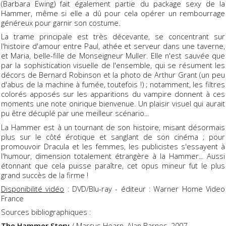
(Barbara Ewing) fait également partie du package sexy de la
Hammer, même si elle a dû pour cela opérer un rembourrage
généreux pour garnir son costume.
La trame principale est très décevante, se concentrant sur
l'histoire d'amour entre Paul, athée et serveur dans une taverne,
et Maria, belle-fille de Monseigneur Muller. Elle n'est sauvée que
par la sophistication visuelle de l'ensemble, qui se résument les
décors de Bernard Robinson et la photo de Arthur Grant (un peu
d'abus de la machine à fumée, toutefois !) ; notamment, les filtres
colorés apposés sur les apparitions du vampire donnent à ces
moments une note onirique bienvenue. Un plaisir visuel qui aurait
pu être décuplé par une meilleur scénario...
La Hammer est à un tournant de son histoire, misant désormais
plus sur le côté érotique et sanglant de son cinéma ; pour
promouvoir Dracula et les femmes, les publicistes s'essayent à
l'humour, dimension totalement étrangère à la Hammer... Aussi
étonnant que cela puisse paraître, cet opus mineur fut le plus
grand succès de la firme !
Disponibilité vidéo
: DVD/Blu-ray - éditeur : Warner Home Video
France
Sources bibliographiques :
The Hammer Story
/ Marcus Hearn, Alan Barnes, 2007