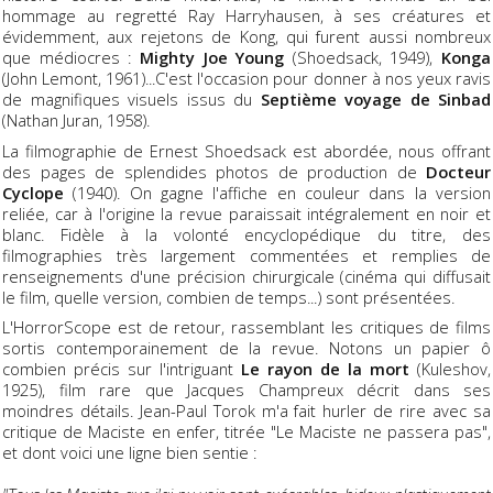
hommage au regretté Ray Harryhausen, à ses créatures et
évidemment, aux rejetons de Kong, qui furent aussi nombreux
que médiocres :
Mighty Joe Young
(Shoedsack, 1949),
Konga
(John Lemont, 1961)...C'est l'occasion pour donner à nos yeux ravis
de magnifiques visuels issus du
Septième voyage de Sinbad
(Nathan Juran, 1958).
La filmographie de Ernest Shoedsack est abordée, nous offrant
des pages de splendides photos de production de
Docteur
Cyclope
(1940). On gagne l'affiche en couleur dans la version
reliée, car à l'origine la revue paraissait intégralement en noir et
blanc. Fidèle à la volonté encyclopédique du titre, des
filmographies très largement commentées et remplies de
renseignements d'une précision chirurgicale (cinéma qui diffusait
le film, quelle version, combien de temps...) sont présentées.
L'HorrorScope est de retour, rassemblant les critiques de films
sortis contemporainement de la revue. Notons un papier ô
combien précis sur l'intriguant
Le rayon de la mort
(Kuleshov,
1925), film rare que Jacques Champreux décrit dans ses
moindres détails. Jean-Paul Torok m'a fait hurler de rire avec sa
critique de Maciste en enfer, titrée "Le Maciste ne passera pas",
et dont voici une ligne bien sentie :