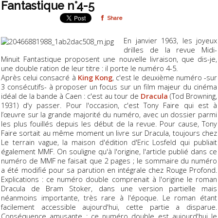
Fantastique n°4-5
Share
En janvier 1963, les joyeux
drilles de la revue Midi-
Minuit Fantastique proposent une nouvelle livraison, que dis-je,
une double ration de leur titre : il porte le numéro 4-5.
Après celui consacré à
King Kong
, c'est le deuxième numéro -sur
3 consécutifs- à proposer un focus sur un film majeur du cinéma
idéal de la bande à Caen : c'est au tour de
Dracula
(Tod Browning,
1931) d'y passer. Pour l'occasion, c'est Tony Faire qui est à
l’œuvre sur la grande majorité du numéro, avec un dossier parmi
les plus fouillés depuis les début de la revue. Pour cause, Tony
Faire sortait au même moment un livre sur Dracula, toujours chez
Le terrain vague, la maison d'édition d'Eric Losfeld qui publiait
également MMF. On souligne qu'à l'origine, l'article publié dans ce
numéro de MMF ne faisait que 2 pages ; le sommaire du numéro
a été modifié pour sa parution en intégrale chez Rouge Profond.
Explications : ce numéro double comprenait à l'origine le roman
Dracula de Bram Stoker, dans une version partielle mais
néanmoins importante, très rare à l'époque. Le roman étant
facilement accessible aujourd'hui, cette partie a disparue.
Conséquence amusante : ce numéro double est aujourd'hui le