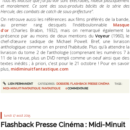
"Tous les Maciste que j'ai pu voir sont exécrables, hideux plastiquement
et moralement. Ce sont des sous-produits bâclés de la série des
Hercule, des combats de catch de sous-préfecture".
On retrouve aussi les références aux films préférés de la bande,
au premier rang desquels l'indéboulonnable
Masque
d'or
(Charles Brabin, 1932), mais on remarqué également la
présence par au moins de deux mentions du
Voyeur
(1960), le
chef-d’œuvre sadique de Michael Powell. Bref, une livraison
anthologique comme on en prend l'habitude. Plus qu'à attendre la
livraison du tome 2 de l'anthologie (comprenant les numéros 7 à
11 de la revue, plus un DVD rempli comme un oeuf ainsi que des
textes inédits ; à priori, c'est pour le 21 octobre ! Pour en savoir
plus,
midiminuitfantastique.com
LIEN PERMANENT
CATÉGORIES :
DOSSIERS
,
FLASHBACK PRESSE CINÉMA
TAGS :
MIDI-MINUIT FANTASTIQUE
,
FANTASTIQUE
0
COMMENTAIRE
lundi 17
août 2015
Flashback Presse Cinéma : Midi-Minuit