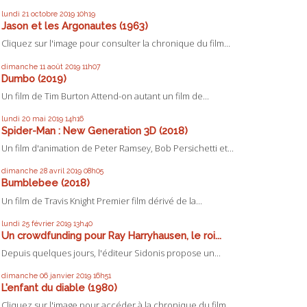
lundi 21
octobre 2019
10h19
Jason et les Argonautes (1963)
Cliquez sur l'image pour consulter la chronique du film...
dimanche 11
août 2019
11h07
Dumbo (2019)
Un film de Tim Burton Attend-on autant un film de...
lundi 20
mai 2019
14h16
Spider-Man : New Generation 3D (2018)
Un film d'animation de Peter Ramsey, Bob Persichetti et...
dimanche 28
avril 2019
08h05
Bumblebee (2018)
Un film de Travis Knight Premier film dérivé de la...
lundi 25
février 2019
13h40
Un crowdfunding pour Ray Harryhausen, le roi...
Depuis quelques jours, l'éditeur Sidonis propose un...
dimanche 06
janvier 2019
16h51
L'enfant du diable (1980)
Cliquez sur l'image pour accéder à la chronique du film...