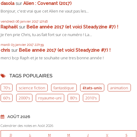
dasola
sur
Alien : Covenant (2017)
Bonjour, c'est vrai que cet Alien ne vaut pas les...
vendredi 06
janvier 2017
12h16
Raphaël
sur
Belle année 2017 (et voici Steadyzine #7) !
Je t'en prie Chris, tu as fait fort sur ce numéro ! La...
mardi 03
janvier 2017
22h39
chris
sur
Belle année 2017 (et voici Steadyzine #7) !
merci bcp Raph et je te souhaite une tres bonne année !
TAGS POPULAIRES
70's
science fiction
fantastique
états-unis
animation
60's
2000's
royaume-uni
80's
2010's
AOÛT 2026
Calendrier des notes en Août 2026
D
L
M
M
J
V
S