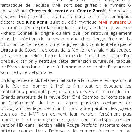
fantastique de l'équipe MMF sort ses griffes : le numéro 6,
consacré aux
Chasses du comte du Comte Zaroff
(Shoedsack,
Cooper, 1932) ; le film a été tourné dans les mêmes principaux
décors que
King Kong
, sujet du déjà mythique
MMF numéro 3
.
Le numéro débute par la reproduction intégrale de la nouvelle de
Richard Connell, à l'origine du film, que l'on retrouve également
dans la réédition de la revue parue chez Rouge Profond. La
diffusion de ce texte a du être jugée plus confidentielle que le
Dracula
de Stoker, reproduit dans l'édition originale mais coupée
de la version reliée. Relire le texte de Connell est aujourd'hui
précieux, car on y retrouve cette dimension sulfureuse, taboue,
de l'évocation d'une chasse à l'homme par ce comte d'apparence
somme toute débonnaire.
Un long texte de Michel Caen fait suite à la nouvelle, essayant tout
à la fois de "donner à lire" le film, tout en évoquant les
implications philosophiques, et autres envers du décor du film.
Grands amateurs de la revue Star Ciné Cosmos, qui consiste en
un "ciné-roman" du film et aligne plusieurs centaines de
photogrammes légendés d'un film à chaque parution, les joyeux
bougres de MMF en donnent leur version forcément plus
modeste ; 30 photogrammes (dont certains disponibles en
version HD dans l'édition reliée Rouge Profond) racontent cette
histoire courte. Dans l'intervalle, le numéro formule un bel