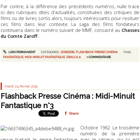
Par contre, à la différence des précédents numéros, nulle trace
ici des rubriques dites d'actualités, constituées des critiques de
films ou de livres sortis alors, toujours intéressants pour resituer
ces films dans leur contexte. La saga des films fondateurs
continuera dans le numéro suivant de MMF, consacré au
Chasses
du Comte Zaroff
...
LIEN PERMANENT
CATÉGORIES :
DOSSIERS
,
FLASHBACK PRESSE CINÉMA
TAGS :
FANTASTIQUE
,
MIDI-MINUIT FANTASTIQUE
,
DRACULA
0
COMMENTAIRE
mardi 24
février 2015
Flashback Presse Cinéma : Midi-Minuit
Fantastique n°3
Share
Octobre 1962. Le troisième
numéro de la première
revue traitant le genre fantastique avec le sérieux qui lui est