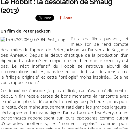
Le Hobbit : la désolation de Smaug
(2013)
Share
Un film de Peter Jackson
Plus les films passent, et
mieux l'on se rend compte
des limites de l'apport de Peter Jackson sur l'univers du Seigneur
des Anneaux. Depuis le début chaotique de la production d'un
diptyque transformé en trilogie, on sent bien que le cœur n'y est
pas. Le récit inoffensif du Hobbit se retrouve alourdi de
circonvolutions inutiles, dans le seul but de tisser des liens entre
la "trilogie originale" et cette "prélogie" moins inspirée... Cela ne
vous rappelle rien ?
Ce deuxième épisode (le plus difficile, car n'ayant réellement ni
début, ni fin) recèle certes de bons moments -la rencontre avec
le métamorphe, le décor inédit du village de pêcheurs-, mais pour
le reste, c'est malheureusement raté dans les grandes largeurs :
l'échappée en tonneaux digne d'un cartoon de Tex Avery, où les
personnages rebondissent sur leurs opposants comme autant
d'obstacles inoffensifs, le "moment Legolas" comme pour
rappeler au bon souvenir de la première trilogie, une héroïne