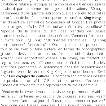
d'habitude refusé à l'époque, est anthologique à bien des égards
; d'abord, par son nombre de pages et d'illustrations. 130 pages
parsemées d'une quantité astronomique de visuels, tous reliés
de près ou de loin à la thématique de ce numéro :
King Kong
, le
film d'aventure séminal de Schoedsack et Cooper. Des photos
des trucages de Willis O'Brien, qui avait été très peu diffusé à
l'époque de la sortie du film, des planches de visuels
promotionnels à destination des cinémas ("Comment faire votre
publicité pour King Kong", "hallucinantes statistiques", King Kong
porte-bonheur", "un record"...). On est pas loin de penser que
tout ce qui avait pu faire surface, en terme de photographies,
gravures, dessins, à propos du film, est utilisé dans cette
livraison. Les "rencontres" chères à la revue, qui mettent en
regard deux oeuvres différentes pour en établir les similitudes,
sont très pertinentes ici, notamment dans les ressemblances
flagrantes entre le récit de King Kong et celui de Jonathan Swift
pour
Les voyages de Gulliver
. La comparaison entre les dessins
de production de Willis O'Brien et les prises effectivement
filmées est étonnante, l'une reproduisant l'autre à l'identique.
L'équipe de la revue, dépassant le visuel, se permet de rétablir la
vérité sur certaines explications de trucages erronées, visant
notamment l'ancestral journal L'Illustration, démontrant par A+B
l'absurdité des thèses avancées. Films préhistoriques, comics