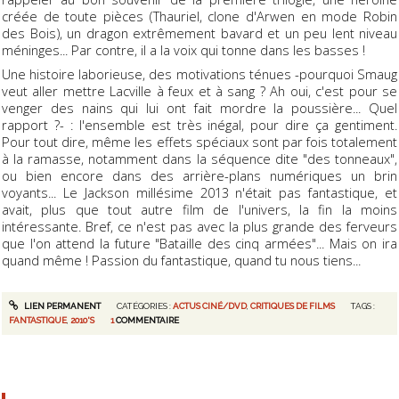
créée de toute pièces (Thauriel, clone d'Arwen en mode Robin
des Bois), un dragon extrêmement bavard et un peu lent niveau
méninges... Par contre, il a la voix qui tonne dans les basses !
Une histoire laborieuse, des motivations ténues -pourquoi Smaug
veut aller mettre Lacville à feux et à sang ? Ah oui, c'est pour se
venger des nains qui lui ont fait mordre la poussière... Quel
rapport ?- : l'ensemble est très inégal, pour dire ça gentiment.
Pour tout dire, même les effets spéciaux sont par fois totalement
à la ramasse, notamment dans la séquence dite "des tonneaux",
ou bien encore dans des arrière-plans numériques un brin
voyants... Le Jackson millésime 2013 n'était pas fantastique, et
avait, plus que tout autre film de l'univers, la fin la moins
intéressante. Bref, ce n'est pas avec la plus grande des ferveurs
que l'on attend la future "Bataille des cinq armées"... Mais on ira
quand même ! Passion du fantastique, quand tu nous tiens...
LIEN PERMANENT
CATÉGORIES :
ACTUS CINÉ/DVD
,
CRITIQUES DE FILMS
TAGS :
FANTASTIQUE
,
2010'S
1
COMMENTAIRE