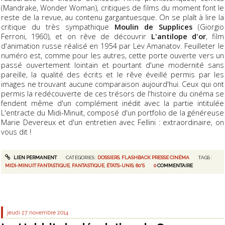
(Mandrake, Wonder Woman), critiques de films du moment font le
reste de la revue, au contenu gargantuesque. On se plaît à lire la
critique du très sympathique
Moulin de Supplices
(Giorgio
Ferroni, 1960), et on rêve de découvrir
L'antilope d'or
, film
d'animation russe réalisé en 1954 par Lev Amanatov. Feuilleter le
numéro est, comme pour les autres, cette porte ouverte vers un
passé ouvertement lointain et pourtant d'une modernité sans
pareille, la qualité des écrits et le rêve éveillé permis par les
images ne trouvant aucune comparaison aujourd'hui. Ceux qui ont
permis la redécouverte de ces trésors de l'histoire du cinéma se
fendent même d'un complément inédit avec la partie intitulée
L'entracte du Midi-Minuit, composé d'un portfolio de la généreuse
Marie Devereux et d'un entretien avec Fellini : extraordinaire, on
vous dit !
LIEN PERMANENT
CATÉGORIES :
DOSSIERS
,
FLASHBACK PRESSE CINÉMA
TAGS :
MIDI-MINUIT FANTASTIQUE
,
FANTASTIQUE
,
ÉTATS-UNIS
,
60'S
0
COMMENTAIRE
jeudi 27
novembre 2014