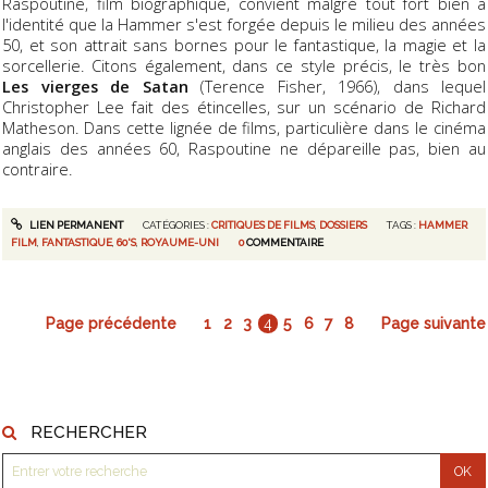
Raspoutine, film biographique, convient malgré tout fort bien à
l'identité que la Hammer s'est forgée depuis le milieu des années
50, et son attrait sans bornes pour le fantastique, la magie et la
sorcellerie. Citons également, dans ce style précis, le très bon
Les vierges de Satan
(Terence Fisher, 1966), dans lequel
Christopher Lee fait des étincelles, sur un scénario de Richard
Matheson. Dans cette lignée de films, particulière dans le cinéma
anglais des années 60, Raspoutine ne dépareille pas, bien au
contraire.
LIEN PERMANENT
CATÉGORIES :
CRITIQUES DE FILMS
,
DOSSIERS
TAGS :
HAMMER
FILM
,
FANTASTIQUE
,
60'S
,
ROYAUME-UNI
0
COMMENTAIRE
Page précédente
1
2
3
4
5
6
7
8
Page suivante
RECHERCHER