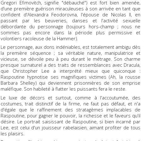
Gregori Efimovitch, signifie "débauché") est fort bien amenée,
d'une première guérison miraculeuses à son arrivée en tant que
confident d'Alexandra Feodorovna, l'épouse de Nicolas II, en
passant par les beuveries, danses et l'activité sexuelle
débordante du personnage (toujours hors-champ ; nous ne
sommes pas encore dans la période plus permissive et
volontiers racoleuse de la Hammer).
Le personnage, aux dons indéniables, est totalement ambigu dès
la première séquence ; sa véritable nature, manipulatrice et
vicieuse, se dévoile peu à peu durant le métrage. Son charme
presque surnaturel a des traits de ressemblances avec Dracula,
que Christopher Lee a interprété mieux que quiconque :
Raspoutine hypnotise ses magnifiques victimes (Ah, la rousse
Barbara Shelley) qui deviennent prisonnières de son emprise
maléfique. Son habileté à flatter les puissants fera le reste.
Le luxe de décors et surtout, comme à l'accoutumée, des
costumes, trait distinctif de la firme, ne faut pas défaut, et n'a
d'égale que le raffinement des stratagèmes implacables de
Raspoutine, pour gagner le pouvoir, la richesse et le faveurs qu'il
désire. Le portrait saisissant de Raspoutine, si bien incarné par
Lee, est celui d'un jouisseur rabelaisien, aimant profiter de tous
les plaisirs.