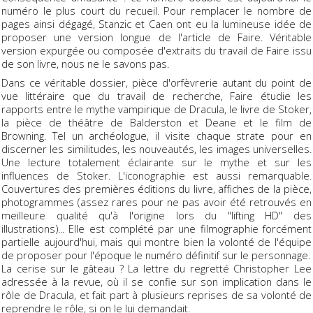
numéro le plus court du recueil. Pour remplacer le nombre de
pages ainsi dégagé, Stanzic et Caen ont eu la lumineuse idée de
proposer une version longue de l'article de Faire. Véritable
version expurgée ou composée d'extraits du travail de Faire issu
de son livre, nous ne le savons pas.
Dans ce véritable dossier, pièce d'orfèvrerie autant du point de
vue littéraire que du travail de recherche, Faire étudie les
rapports entre le mythe vampirique de Dracula, le livre de Stoker,
la pièce de théâtre de Balderston et Deane et le film de
Browning. Tel un archéologue, il visite chaque strate pour en
discerner les similitudes, les nouveautés, les images universelles.
Une lecture totalement éclairante sur le mythe et sur les
influences de Stoker. L'iconographie est aussi remarquable.
Couvertures des premières éditions du livre, affiches de la pièce,
photogrammes (assez rares pour ne pas avoir été retrouvés en
meilleure qualité qu'à l'origine lors du "lifting HD" des
illustrations)... Elle est complété par une filmographie forcément
partielle aujourd'hui, mais qui montre bien la volonté de l'équipe
de proposer pour l'époque le numéro définitif sur le personnage.
La cerise sur le gâteau ? La lettre du regretté Christopher Lee
adressée à la revue, où il se confie sur son implication dans le
rôle de Dracula, et fait part à plusieurs reprises de sa volonté de
reprendre le rôle, si on le lui demandait.