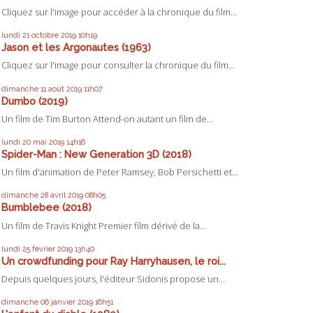
Cliquez sur l'image pour accéder à la chronique du film...
lundi 21
octobre 2019
10h19
Jason et les Argonautes (1963)
Cliquez sur l'image pour consulter la chronique du film...
dimanche 11
août 2019
11h07
Dumbo (2019)
Un film de Tim Burton Attend-on autant un film de...
lundi 20
mai 2019
14h16
Spider-Man : New Generation 3D (2018)
Un film d'animation de Peter Ramsey, Bob Persichetti et...
dimanche 28
avril 2019
08h05
Bumblebee (2018)
Un film de Travis Knight Premier film dérivé de la...
lundi 25
février 2019
13h40
Un crowdfunding pour Ray Harryhausen, le roi...
Depuis quelques jours, l'éditeur Sidonis propose un...
dimanche 06
janvier 2019
16h51