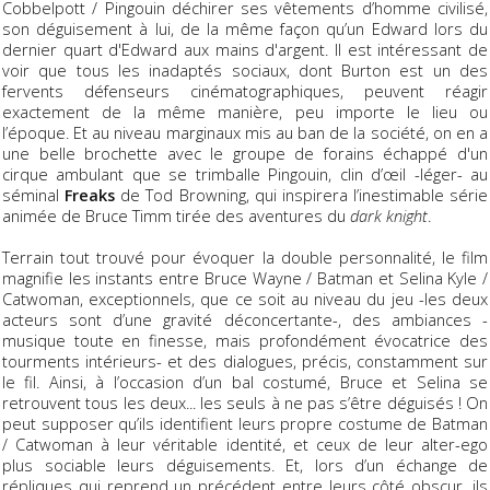
Cobbelpott / Pingouin déchirer ses vêtements d’homme civilisé,
son déguisement à lui, de la même façon qu’un Edward lors du
dernier quart d'Edward aux mains d'argent. Il est intéressant de
voir que tous les inadaptés sociaux, dont Burton est un des
fervents défenseurs cinématographiques, peuvent réagir
exactement de la même manière, peu importe le lieu ou
l’époque. Et au niveau marginaux mis au ban de la société, on en a
une belle brochette avec le groupe de forains échappé d'un
cirque ambulant que se trimballe Pingouin, clin d’œil -léger- au
séminal
Freaks
de Tod Browning, qui inspirera l’inestimable série
animée de Bruce Timm tirée des aventures du
dark knight
.
Terrain tout trouvé pour évoquer la double personnalité, le film
magnifie les instants entre Bruce Wayne / Batman et Selina Kyle /
Catwoman, exceptionnels, que ce soit au niveau du jeu -les deux
acteurs sont d’une gravité déconcertante-, des ambiances -
musique toute en finesse, mais profondément évocatrice des
tourments intérieurs- et des dialogues, précis, constamment sur
le fil. Ainsi, à l’occasion d’un bal costumé, Bruce et Selina se
retrouvent tous les deux... les seuls à ne pas s’être déguisés ! On
peut supposer qu’ils identifient leurs propre costume de Batman
/ Catwoman à leur véritable identité, et ceux de leur alter-ego
plus sociable leurs déguisements. Et, lors d’un échange de
répliques qui reprend un précédent entre leurs côté obscur, ils