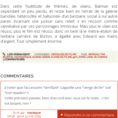
Dans cette foultitude de thèmes, de vilains, Batman est
cependant un peu perdu, et reste bien en retrait de la galerie
bariolée, hétéroclite et hallucinée d’un bestiaire social à nul autre
pareil. Incarnant une justice sans relief, il en ressort comme
cannibalisé par ces personnages immoraux. Mais plus le vilain est
réussi, plus le film est réussi, donc on tient là le mètre-étalon de
l’entière carrière de Burton, à égalité avec Edward aux mains
d’argent. Tout simplement énorme.
LIEN PERMANENT
CATÉGORIES :
CRITIQUES DE FILMS
TAGS :
BATMAN
,
TIM
BURTON
,
FANTASTIQUE
,
SUPER-HÉROS
,
SUITES DE FILMS
,
90'S
,
ÉTATS-UNIS
,
DC COMICS
3
COMMENTAIRES
COMMENTAIRES
à noter que l'accessoire "terrifiant" s'appelle une "vierge de fer" soit
"iron maiden" !!
Cette précision passée, bien d'accord avec vous sur le reste... c'en
est lassant, non ?
Écrit par :
mariaque
Répondre à ce commentaire
01h36
-
jeudi 14
mai 2009