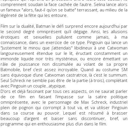
comprennent soudain la face cachée de l’autre. Selina lance alors
un fameux "alors, faut-il qu’on se batte" terrassant, au milieu de la
légèreté de la fête qui les entoure.
Film sur la dualité, Batman le défi surprend encore aujourd’hui par
le second degré omniprésent qu’il dégage. Ainsi, les allusions
érotiques et sexuelles pullulent comme jamais, à ma
connaissance, dans un exercice de ce type. Pingouin qui lance un
"Justement le minou que j’attendais" libidineux à une Catwoman
langoureusement étendue sur le lit, éructant constamment un
immonde liquide noir très mystérieux, ou encore émettant un
râle de jouissance non dissimulée au volant de sa propre
Batmobile, bref c’est assez incroyable. Quand au costume SM
sans équivoque d’une Catwoman castratrice, là c’est le summum.
Seul Schreck ne semble pas être de la partie (à trois), complétant
avec Pingouin un couple...atypique.
D’ors et déjà fascinant par tous ces aspects, on ne saurait parler
de ce film en faisant l’impasse sur la satire politique
omniprésente, avec le personnage de Max Schreck, industriel
plein de pognon qui corrompt à tout va, et va utiliser Pingouin
dans sa course au pouvoir. Lequel est résumé à brasser
beaucoup d’argent et baiser sans discontinuer, bref, un
programme qui en enthousiasme plus d’un dans le film.