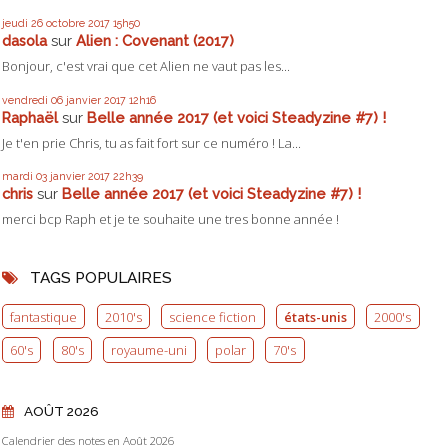
jeudi 26
octobre 2017
15h50
dasola
sur
Alien : Covenant (2017)
Bonjour, c'est vrai que cet Alien ne vaut pas les...
vendredi 06
janvier 2017
12h16
Raphaël
sur
Belle année 2017 (et voici Steadyzine #7) !
Je t'en prie Chris, tu as fait fort sur ce numéro ! La...
mardi 03
janvier 2017
22h39
chris
sur
Belle année 2017 (et voici Steadyzine #7) !
merci bcp Raph et je te souhaite une tres bonne année !
TAGS POPULAIRES
fantastique
2010's
science fiction
états-unis
2000's
60's
80's
royaume-uni
polar
70's
AOÛT 2026
Calendrier des notes en Août 2026