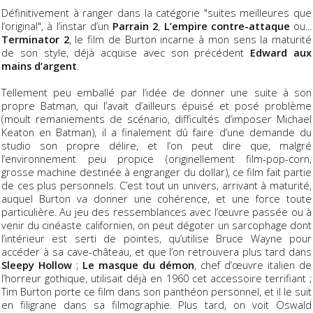
Définitivement à ranger dans la catégorie "suites meilleures que
l’original", à l’instar d’un
Parrain 2
,
L’empire contre-attaque
ou...
Terminator 2
, le film de Burton incarne à mon sens la maturité
de son style, déjà acquise avec son précédent
Edward aux
mains d’argent
.
Tellement peu emballé par l’idée de donner une suite à son
propre Batman, qui l’avait d’ailleurs épuisé et posé problème
(moult remaniements de scénario, difficultés d’imposer Michael
Keaton en Batman), il a finalement dû faire d’une demande du
studio son propre délire, et l’on peut dire que, malgré
l’environnement peu propice (originellement film-pop-corn,
grosse machine destinée à engranger du dollar), ce film fait partie
de ces plus personnels. C’est tout un univers, arrivant à maturité,
auquel Burton va donner une cohérence, et une force toute
particulière. Au jeu des ressemblances avec l’œuvre passée ou à
venir du cinéaste californien, on peut dégoter un sarcophage dont
l’intérieur est serti de pointes, qu’utilise Bruce Wayne pour
accéder à sa cave-château, et que l’on retrouvera plus tard dans
Sleepy Hollow
;
Le masque du démon
, chef d’œuvre italien de
l’horreur gothique, utilisait déjà en 1960 cet accessoire terrifiant ;
Tim Burton porte ce film dans son panthéon personnel, et il le suit
en filigrane dans sa filmographie. Plus tard, on voit Oswald