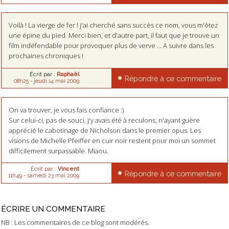
Voilà ! La vierge de fer ! j'ai cherché sans succès ce nom, vous m'ôtez
une épine du pied. Merci bien, et d'autre part, il faut que je trouve un
film indéfendable pour provoquer plus de verve ... A suivre dans les
prochaines chroniques !
Écrit par :
Raphaël
Répondre à ce commentaire
08h25
-
jeudi 14
mai 2009
On va trouver, je vous fais confiance :)
Sur celui-ci, pas de souci, j'y avais été à reculons, n'ayant guère
apprécié le cabotinage de Nicholson dans le premier opus. Les
visions de Michelle Pfeiffer en cuir noir restent pour moi un sommet
difficilement surpassable. Miaou.
Écrit par :
Vincent
Répondre à ce commentaire
11h49
-
samedi 23
mai 2009
ÉCRIRE UN COMMENTAIRE
NB : Les commentaires de ce blog sont modérés.