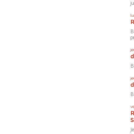
j
l
R
B
pr
j
d
B
j
d
B
v
R
S
J