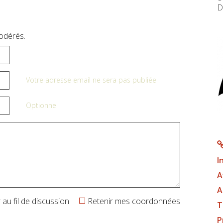
D
odérés.
Votre adresse email ne sera pas publiée
Optionnel
I
A
A
au fil de discussion
Retenir mes coordonnées
T
P