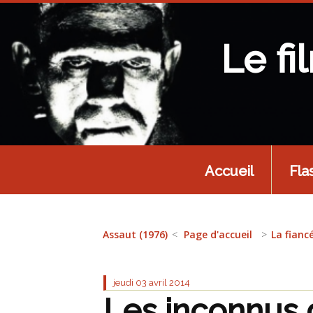
Le fi
Accueil
Fla
Assaut (1976)
Page d'accueil
La fianc
jeudi 03
avril 2014
Les inconnus d