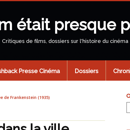
lm était presque p
Critiques de films, dossiers sur l'histoire du cinéma
shback Presse Cinéma
Dossiers
Chron
ée de Frankenstein (1935)
ans la ville