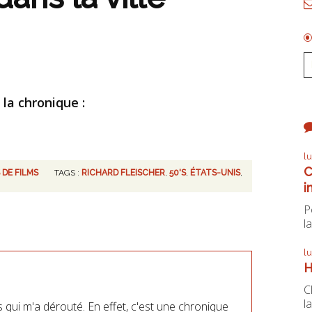
 la chronique :
l
C
 DE FILMS
TAGS :
RICHARD FLEISCHER
,
50'S
,
ÉTATS-UNIS
,
i
P
la
l
H
C
la
is qui m'a dérouté. En effet, c'est une chronique