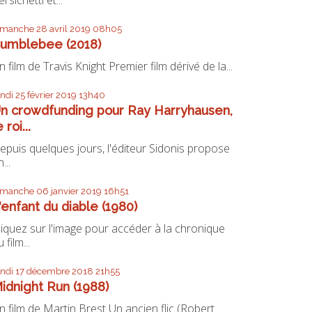
imanche 28
avril 2019
08h05
umblebee (2018)
n film de Travis Knight Premier film dérivé de la...
undi 25
février 2019
13h40
n crowdfunding pour Ray Harryhausen,
e roi...
epuis quelques jours, l'éditeur Sidonis propose
...
imanche 06
janvier 2019
16h51
'enfant du diable (1980)
liquez sur l'image pour accéder à la chronique
 film...
undi 17
décembre 2018
21h55
idnight Run (1988)
n film de Martin Brest Un ancien flic (Robert