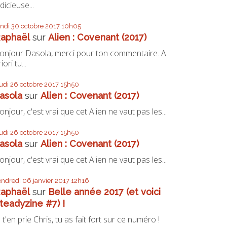
udicieuse...
undi 30
octobre 2017
10h05
aphaël
sur
Alien : Covenant (2017)
onjour Dasola, merci pour ton commentaire. A
iori tu...
eudi 26
octobre 2017
15h50
asola
sur
Alien : Covenant (2017)
onjour, c'est vrai que cet Alien ne vaut pas les...
eudi 26
octobre 2017
15h50
asola
sur
Alien : Covenant (2017)
onjour, c'est vrai que cet Alien ne vaut pas les...
endredi 06
janvier 2017
12h16
aphaël
sur
Belle année 2017 (et voici
teadyzine #7) !
e t'en prie Chris, tu as fait fort sur ce numéro !