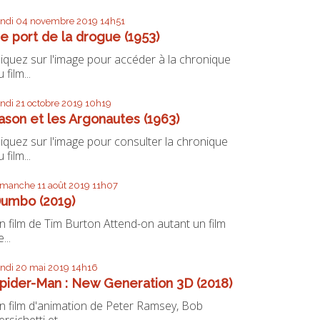
undi 04
novembre 2019
14h51
e port de la drogue (1953)
liquez sur l'image pour accéder à la chronique
 film...
undi 21
octobre 2019
10h19
ason et les Argonautes (1963)
liquez sur l'image pour consulter la chronique
 film...
imanche 11
août 2019
11h07
umbo (2019)
n film de Tim Burton Attend-on autant un film
...
undi 20
mai 2019
14h16
pider-Man : New Generation 3D (2018)
n film d'animation de Peter Ramsey, Bob
ersichetti et...