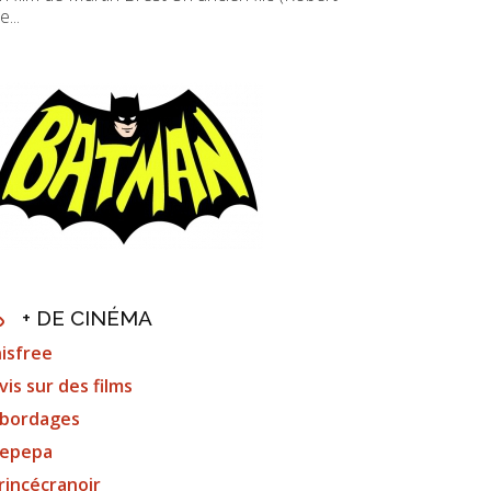
e...
+ DE CINÉMA
nisfree
vis sur des films
bordages
epepa
rincécranoir