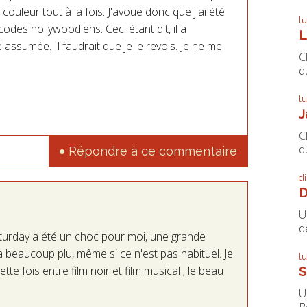
couleur tout à la fois. J'avoue donc que j'ai été
l
des hollywoodiens. Ceci étant dit, il a
L
assumée. Il faudrait que je le revois. Je ne me
C
du
l
J
C
du
Répondre à ce commentaire
d
D
U
de
turday a été un choc pour moi, une grande
 beaucoup plu, même si ce n'est pas habituel. Je
l
te fois entre film noir et film musical ; le beau
S
U
P