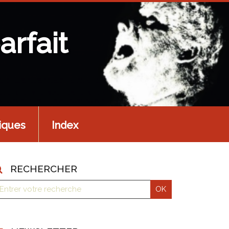
arfait
iques
Index
RECHERCHER