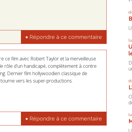
d
B
U
Répondre à ce commentaire
l
U
l
e ce film avec Robert Taylor et la merveilleuse
D
t le rôle d'un handicapé, complètement à contre
un
ing. Dernier film hollywoodien classique de
 tourne vers les super-productions.
d
L
C
du
l
Répondre à ce commentaire
M
U