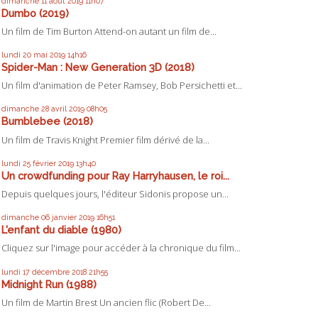
dimanche 11
août 2019
11h07
Dumbo (2019)
Un film de Tim Burton Attend-on autant un film de...
lundi 20
mai 2019
14h16
Spider-Man : New Generation 3D (2018)
Un film d'animation de Peter Ramsey, Bob Persichetti et...
dimanche 28
avril 2019
08h05
Bumblebee (2018)
Un film de Travis Knight Premier film dérivé de la...
lundi 25
février 2019
13h40
Un crowdfunding pour Ray Harryhausen, le roi...
Depuis quelques jours, l'éditeur Sidonis propose un...
dimanche 06
janvier 2019
16h51
L'enfant du diable (1980)
Cliquez sur l'image pour accéder à la chronique du film...
lundi 17
décembre 2018
21h55
Midnight Run (1988)
Un film de Martin Brest Un ancien flic (Robert De...