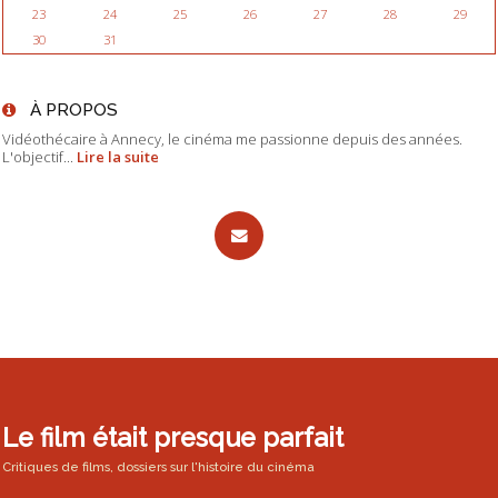
23
24
25
26
27
28
29
30
31
À PROPOS
Vidéothécaire à Annecy, le cinéma me passionne depuis des années.
L'objectif...
Lire la suite
Le film était presque parfait
Critiques de films, dossiers sur l'histoire du cinéma