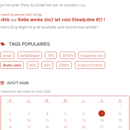
Je t'en prie Chris, tu as fait fort sur ce numéro ! La...
mardi 03
janvier 2017
22h39
chris
sur
Belle année 2017 (et voici Steadyzine #7) !
merci bcp Raph et je te souhaite une tres bonne année !
TAGS POPULAIRES
polar
fantastique
70's
2010's
royaume-uni
états-unis
80's
60's
2000's
science fiction
AOÛT 2026
Calendrier des notes en Août 2026
D
L
M
M
J
V
S
1
2
3
4
5
6
7
8
9
10
11
12
13
14
15
16
17
18
19
20
21
22