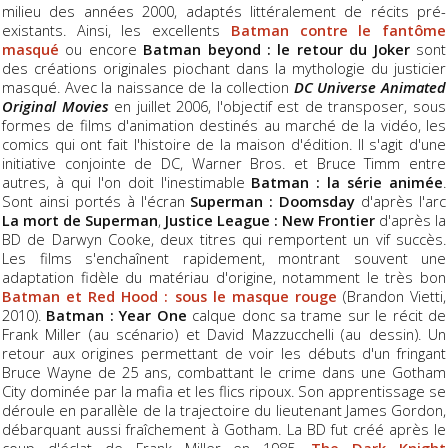
milieu des années 2000, adaptés littéralement de récits pré-
existants. Ainsi, les excellents
Batman contre le fantôme
masqué
ou encore
Batman beyond : le retour du Joker
sont
des créations originales piochant dans la mythologie du justicier
masqué. Avec la naissance de la collection
DC Universe Animated
Original Movies
en juillet 2006, l'objectif est de transposer, sous
formes de films d'animation destinés au marché de la vidéo, les
comics qui ont fait l'histoire de la maison d'édition. Il s'agit d'une
initiative conjointe de DC, Warner Bros. et Bruce Timm entre
autres, à qui l'on doit l'inestimable
Batman : la série animée
.
Sont ainsi portés à l'écran
Superman : Doomsday
d'après l'arc
La mort de Superman
,
Justice League : New Frontier
d'après la
BD de Darwyn Cooke, deux titres qui remportent un vif succès.
Les films s'enchaînent rapidement, montrant souvent une
adaptation fidèle du matériau d'origine, notamment le très bon
Batman et Red Hood : sous le masque rouge
(Brandon Vietti,
2010).
Batman : Year One
calque donc sa trame sur le récit de
Frank Miller (au scénario) et David Mazzucchelli (au dessin). Un
retour aux origines permettant de voir les débuts d'un fringant
Bruce Wayne de 25 ans, combattant le crime dans une Gotham
City dominée par la mafia et les flics ripoux. Son apprentissage se
déroule en parallèle de la trajectoire du lieutenant James Gordon,
débarquant aussi fraîchement à Gotham. La BD fut créé après le
coup d'éclat de Frank Miller en 1985,
The Dark Knight