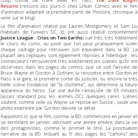
Returns
(ressorti ces jours-ci chez Urban Comics avec le film
d'animation adaptant la première partir de l'histoire, chronique à
venir sur le blog).
Le film d'animation réalisé par Lauren Montgomery et Sam Liu
(habitués de l'univers DC, ils ont aussi réalisé conjointement
Justice League : Crisis on Two Earths
) suit très, très fidèlement
le cours du comic, au point que l'on peut pratiquement isoler
chaque cadrage pour retrouver son équivalent dans la BD. La
plupart des répliques sont également reprises à l'identique ; les
connaisseurs retrouveront très exactement les scènes qu'ils ont
observées dans les pages du comics, que ce soit l'arrivée de
Bruce Wayne et Gordon à Gotham, la rencontre entre Gordon et
Flass à la gare, la première sortie du justicier, ou encore la très
belle scène fondatrice de "la clochette", qui détermine la future
apparence du héros. Sur une durée ramassée de 65 minutes
(assez standard pou les animés DC), quelques rares scènes
sautent, comme celle où Wayne se repose en Suisse ; seule une
photo examinée par Gordon dévoile ce détail.
Rappelons ici que le film, comme la BD, commencent en janvier et
se terminent en janvier, décrivant une année entière dans la vie
des protagonistes, comme le promet le titre. La ponctuation
narrative de la BD, incluant au fil des pages les "cartons" des