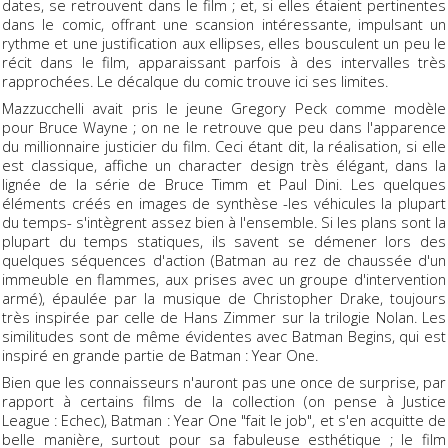
dates, se retrouvent dans le film ; et, si elles étaient pertinentes
dans le comic, offrant une scansion intéressante, impulsant un
rythme et une justification aux ellipses, elles bousculent un peu le
récit dans le film, apparaissant parfois à des intervalles très
rapprochées. Le décalque du comic trouve ici ses limites.
Mazzucchelli avait pris le jeune Gregory Peck comme modèle
pour Bruce Wayne ; on ne le retrouve que peu dans l'apparence
du millionnaire justicier du film. Ceci étant dit, la réalisation, si elle
est classique, affiche un character design très élégant, dans la
lignée de la série de Bruce Timm et Paul Dini. Les quelques
éléments créés en images de synthèse -les véhicules la plupart
du temps- s'intègrent assez bien à l'ensemble. Si les plans sont la
plupart du temps statiques, ils savent se démener lors des
quelques séquences d'action (Batman au rez de chaussée d'un
immeuble en flammes, aux prises avec un groupe d'intervention
armé), épaulée par la musique de Christopher Drake, toujours
très inspirée par celle de Hans Zimmer sur la trilogie Nolan. Les
similitudes sont de même évidentes avec Batman Begins, qui est
inspiré en grande partie de Batman : Year One.
Bien que les connaisseurs n'auront pas une once de surprise, par
rapport à certains films de la collection (on pense à Justice
League : Echec), Batman : Year One "fait le job", et s'en acquitte de
belle manière, surtout pour sa fabuleuse esthétique ; le film