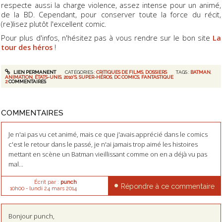
respecte aussi la charge violence, assez intense pour un animé,
de la BD. Cependant, pour conserver toute la force du récit,
(re)lisez plutôt l'excellent comic.
Pour plus d'infos, n'hésitez pas à vous rendre sur le bon site
La
tour des héros
!
LIEN PERMANENT
CATÉGORIES :
CRITIQUES DE FILMS
,
DOSSIERS
TAGS :
BATMAN
,
ANIMATION
,
ÉTATS-UNIS
,
2010'S
,
SUPER-HÉROS
,
DC COMICS
,
FANTASTIQUE
2
COMMENTAIRES
COMMENTAIRES
Je n'ai pas vu cet animé, mais ce que j'avais apprécié dans le comics
c'est le retour dans le passé, je n'ai jamais trop aimé les histoires
mettant en scène un Batman vieillissant comme on en a déjà vu pas
mal...
Écrit par :
punch
Répondre à ce commentaire
10h00
-
lundi 24
mars 2014
Bonjour punch,