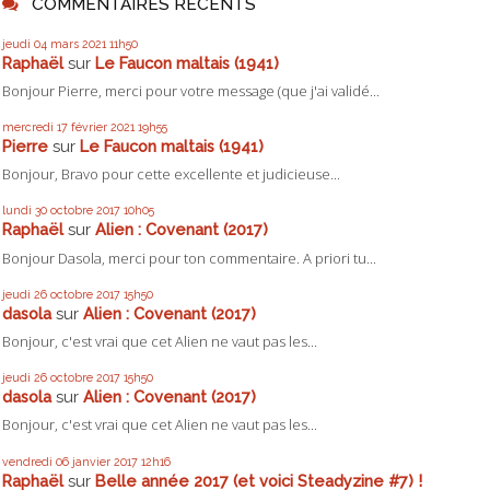
COMMENTAIRES RÉCENTS
jeudi 04
mars 2021
11h50
Raphaël
sur
Le Faucon maltais (1941)
Bonjour Pierre, merci pour votre message (que j'ai validé...
mercredi 17
février 2021
19h55
Pierre
sur
Le Faucon maltais (1941)
Bonjour, Bravo pour cette excellente et judicieuse...
lundi 30
octobre 2017
10h05
Raphaël
sur
Alien : Covenant (2017)
Bonjour Dasola, merci pour ton commentaire. A priori tu...
jeudi 26
octobre 2017
15h50
dasola
sur
Alien : Covenant (2017)
Bonjour, c'est vrai que cet Alien ne vaut pas les...
jeudi 26
octobre 2017
15h50
dasola
sur
Alien : Covenant (2017)
Bonjour, c'est vrai que cet Alien ne vaut pas les...
vendredi 06
janvier 2017
12h16
Raphaël
sur
Belle année 2017 (et voici Steadyzine #7) !