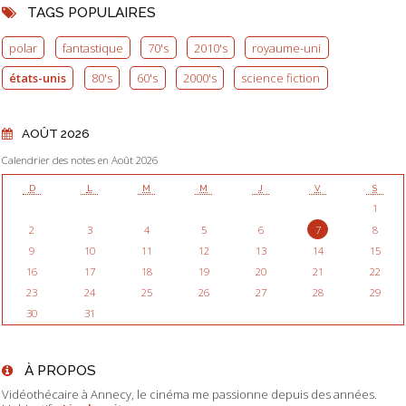
TAGS POPULAIRES
polar
fantastique
70's
2010's
royaume-uni
états-unis
80's
60's
2000's
science fiction
AOÛT 2026
Calendrier des notes en Août 2026
D
L
M
M
J
V
S
1
2
3
4
5
6
7
8
9
10
11
12
13
14
15
16
17
18
19
20
21
22
23
24
25
26
27
28
29
30
31
À PROPOS
Vidéothécaire à Annecy, le cinéma me passionne depuis des années.