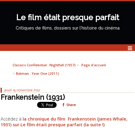
Le film était presque parfait
Critiques de films, dossiers sur l'histoire du cinéma
Classics Confidential : Nightfall (1957)
Page d'accueil
Batman : Year One (2011)
jeudi 15
novembre 2012
Frankenstein (1931)
Share
Accédez à
la chronique du film
Frankenstein
(James Whale,
1931) sur Le film était presque parfait (la suite !)