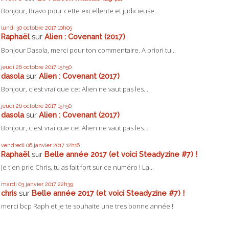
Bonjour, Bravo pour cette excellente et judicieuse...
lundi 30
octobre 2017
10h05
Raphaël
sur
Alien : Covenant (2017)
Bonjour Dasola, merci pour ton commentaire. A priori tu...
jeudi 26
octobre 2017
15h50
dasola
sur
Alien : Covenant (2017)
Bonjour, c'est vrai que cet Alien ne vaut pas les...
jeudi 26
octobre 2017
15h50
dasola
sur
Alien : Covenant (2017)
Bonjour, c'est vrai que cet Alien ne vaut pas les...
vendredi 06
janvier 2017
12h16
Raphaël
sur
Belle année 2017 (et voici Steadyzine #7) !
Je t'en prie Chris, tu as fait fort sur ce numéro ! La...
mardi 03
janvier 2017
22h39
chris
sur
Belle année 2017 (et voici Steadyzine #7) !
merci bcp Raph et je te souhaite une tres bonne année !