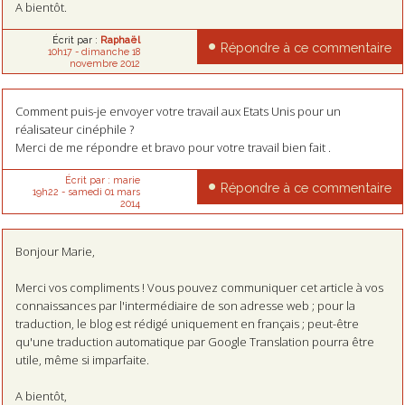
A bientôt.
Écrit par :
Raphaël
Répondre à ce commentaire
10h17
-
dimanche 18
novembre 2012
Comment puis-je envoyer votre travail aux Etats Unis pour un
réalisateur cinéphile ?
Merci de me répondre et bravo pour votre travail bien fait .
Écrit par :
marie
Répondre à ce commentaire
19h22
-
samedi 01
mars
2014
Bonjour Marie,
Merci vos compliments ! Vous pouvez communiquer cet article à vos
connaissances par l'intermédiaire de son adresse web ; pour la
traduction, le blog est rédigé uniquement en français ; peut-être
qu'une traduction automatique par Google Translation pourra être
utile, même si imparfaite.
A bientôt,