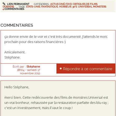
LIEN PERMANENT
CATÉGORIES :
ACTUS CINÉ/DVD
,
CRITIQUES DE FILMS
,
DOSSIERS
TAGS :
ÉTATS-UNIS
,
FANTASTIQUE
,
HORREUR
,
30'S
,
UNIVERSAL MONSTERS
4
COMMENTAIRES
COMMENTAIRES
ça donne envie de le voir et c'est très documenté. J'attends le mois
prochain pour des raisons financières :)
Amicalement.
Stéphane.
Écrit par :
Stéphane
Répondre à ce commentaire
18h04
-
samedi 17
novembre 2012
Hello Stéphane,
merci bien. Cette redécouverte des films de monstres Universal est
un vrai bonheur, rehaussée par la restauration parfaite des blu-ray ;
c'est un investissement, mais il vaut le coup !