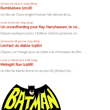
dimanche 28
avril 2019
08h05
Bumblebee (2018)
Un film de Travis Knight Premier film dérivé de la...
lundi 25
février 2019
13h40
Un crowdfunding pour Ray Harryhausen, le roi...
Depuis quelques jours, l'éditeur Sidonis propose un...
dimanche 06
janvier 2019
16h51
L'enfant du diable (1980)
Cliquez sur l'image pour accéder à la chronique du film...
lundi 17
décembre 2018
21h55
Midnight Run (1988)
Un film de Martin Brest Un ancien flic (Robert De...