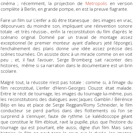
cinéma ; récemment, la projection de
Metropolis
en version
complète à Berlin, en grande pompe, en est la preuve flagrante.
Faire un film sur L’enfer a dû être titanesque : des images en vrac,
dépourvues du moindre son, impliquant une réinvention sonore
totale -et très réussie-, enfin la reconstitution du film d’après le
scénario original. Dominé par un travail de montage assez
exceptionnel (le premier monteur ayant d’ailleurs jeté l’éponge),
l’enchaînement des plans donne une idée assez précise des
scènes tournées. On assiste donc à un miracle comme on en voit
peu ; et, il faut l’avouer, Serge Bromberg sait raconter des
histoires, même si sa narration dans le documentaire est un brin
scolaire.
Malgré tout, la réussite n’est pas totale : comme si, à l’image du
film reconstitué, L’enfer d’Henri-Georges Clouzot était malade.
Entre le récit de tournage, les images du tournage lui-même, puis
les reconstitutions des dialogues avec Jaques Gamblin / Bérénice
Béjo en lieu et place de Serge Reggiani/Romy Schneider, le film
conducteur se perd parfois dans des flottements où l’on se
surprend à s’ennuyer, faute de rythme. Le kaléidoscope géant
que constitue le film éblouit, ravit la pupille, plus que l’histoire du
tournage qui est pourtant, elle aussi, digne d’un film. Mais sans
histoire, le film ne peut tenir le coup sur la durée, les images,