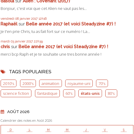
dasola
sur
Alien : Covenant (2017)
Bonjour, c'est vrai que cet Alien ne vaut pas les...
vendredi 06
janvier 2017
12h16
Raphaël
sur
Belle année 2017 (et voici Steadyzine #7) !
Je t'en prie Chris, tu as fait fort sur ce numéro ! La...
mardi 03
janvier 2017
22h39
chris
sur
Belle année 2017 (et voici Steadyzine #7) !
merci bcp Raph et je te souhaite une tres bonne année !
TAGS POPULAIRES
2010's
2000's
animation
royaume-uni
70's
science fiction
fantastique
60's
états-unis
80's
AOÛT 2026
Calendrier des notes en Août 2026
D
L
M
M
J
V
S