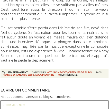
aussi incroyables soient-elles, ne se suffisent pas à elles-mêmes.
C’est, peut-être aussi, la direction à donner aux interviews
réalisées récemment qu’il aurait fallu imprimer un rythme et un fil
conducteur plus intense.
Clouzot semble s’être perdu dans l’abîme de son film, noyé dans
l’œil du cyclone. Sa fascination pour les tourments intérieurs ne
fait aucun doute en voyant les images, malgré qu’il s’en défende
dans une interview d’époque. La plongée dans cette ambiance
surréaliste, magnifiée par la musique exceptionnelle composée
pour le film, est une expérience à vivre. L’incandescence de Romy
Schneider, qui allume chaque bout de pellicule où elle apparaît,
vaut à elle seule le déplacement.
LIEN PERMANENT
CATÉGORIES :
ACTUS CINÉ/DVD
,
CRITIQUES DE FILMS
TAGS :
FRANCE
,
DRAME
,
60'S
,
2010'S
,
DOCUMENTAIRE
0
COMMENTAIRE
ÉCRIRE UN COMMENTAIRE
NB : Les commentaires de ce blog sont modérés.