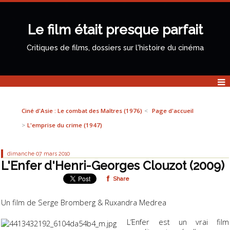
Le film était presque parfait
Critiques de films, dossiers sur l'histoire du cinéma
Ciné d'Asie : Le combat des Maîtres (1976)
Page d'accueil
L'emprise du crime (1947)
dimanche 07
mars 2010
L'Enfer d'Henri-Georges Clouzot (2009)
Share
Un film de Serge Bromberg & Ruxandra Medrea
L’Enfer
est un vrai film