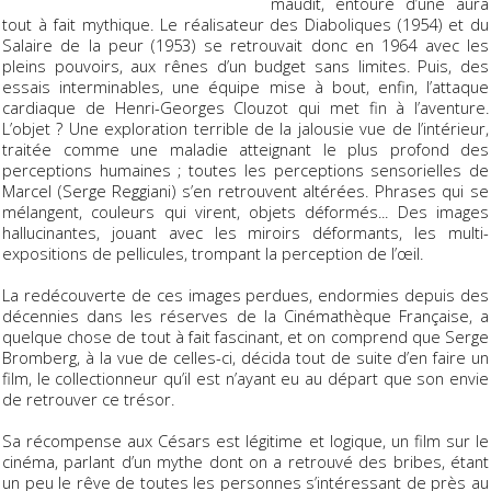
maudit, entouré d’une aura
tout à fait mythique. Le réalisateur des
Diaboliques
(1954) et du
Salaire de la peur
(1953) se retrouvait donc en 1964 avec les
pleins pouvoirs, aux rênes d’un budget sans limites. Puis, des
essais interminables, une équipe mise à bout, enfin, l’attaque
cardiaque de Henri-Georges Clouzot qui met fin à l’aventure.
L’objet ? Une exploration terrible de la jalousie vue de l’intérieur,
traitée comme une maladie atteignant le plus profond des
perceptions humaines ; toutes les perceptions sensorielles de
Marcel (Serge Reggiani) s’en retrouvent altérées. Phrases qui se
mélangent, couleurs qui virent, objets déformés... Des images
hallucinantes, jouant avec les miroirs déformants, les multi-
expositions de pellicules, trompant la perception de l’œil.
La redécouverte de ces images perdues, endormies depuis des
décennies dans les réserves de la Cinémathèque Française, a
quelque chose de tout à fait fascinant, et on comprend que Serge
Bromberg, à la vue de celles-ci, décida tout de suite d’en faire un
film, le collectionneur qu’il est n’ayant eu au départ que son envie
de retrouver ce trésor.
Sa récompense aux Césars est légitime et logique, un film sur le
cinéma, parlant d’un mythe dont on a retrouvé des bribes, étant
un peu le rêve de toutes les personnes s’intéressant de près au