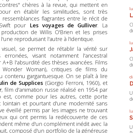
encontres" chères à la revue, qui mettent en
l
our en établir les similitudes, sont très
L
 ressemblances flagrantes entre le récit de
C
 Swift pour
Les voyages de Gulliver
. La
du
production de Willis O'Brien et les prises
l'une reproduisant l'autre à l'identique.
l
visuel, se permet de rétablir la vérité sur
J
s erronées, visant notamment l'ancestral
C
ar A+B l'absurdité des thèses avancées. Films
du
e, Wonder Woman), critiques de films du
u contenu gargantuesque. On se plaît à lire
d
lin de Supplices
(Giorgio Ferroni, 1960), et
D
r
, film d'animation russe réalisé en 1954 par
U
o est, comme pour les autres, cette porte
de
 lointain et pourtant d'une modernité sans
rêve éveillé permis par les images ne trouvant
l
eux qui ont permis la redécouverte de ces
S
fendent même d'un complément inédit avec la
U
inuit, composé d'un portfolio de la généreuse
P