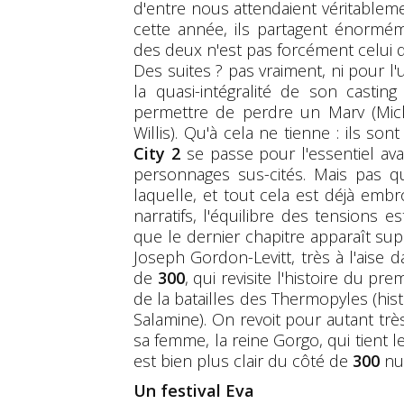
d'entre nous attendaient véritablem
cette année, ils partagent énormé
des deux n'est pas forcément celui q
Des suites ? pas vraiment, ni pour l'u
la quasi-intégralité de son casti
permettre de perdre un Marv (Mic
Willis). Qu'à cela ne tienne : ils so
City 2
se passe pour l'essentiel av
personnages sus-cités. Mais pas q
laquelle, et tout cela est déjà embro
narratifs, l'équilibre des tensions e
que le dernier chapitre apparaît sup
Joseph Gordon-Levitt, très à l'aise d
de
300
, qui revisite l'histoire du p
de la batailles des Thermopyles (hist
Salamine). On revoit pour autant tr
sa femme, la reine Gorgo, qui tient le 
est bien plus clair du côté de
300
nu
Un festival Eva