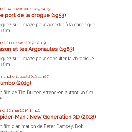
undi 04
novembre 2019
14h51
e port de la drogue (1953)
liquez sur l'image pour accéder à la chronique
 film...
undi 21
octobre 2019
10h19
ason et les Argonautes (1963)
liquez sur l'image pour consulter la chronique
 film...
imanche 11
août 2019
11h07
umbo (2019)
n film de Tim Burton Attend-on autant un film
...
undi 20
mai 2019
14h16
pider-Man : New Generation 3D (2018)
n film d'animation de Peter Ramsey, Bob
ersichetti et...