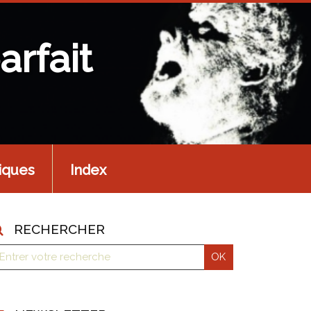
arfait
iques
Index
RECHERCHER