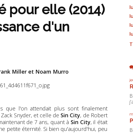
tué pour elle (2014)
l
l
issance d'un
l
l
T
Frank Miller et Noam Murro
j
R
B
j'
is que l'on attendait plus sont finalement
Zack Snyder, et celle de
Sin City
, de Robert
m
P
aintenant de 7 ans, quant à
Sin City
, il était
ne petite éternité. Si bien qu'aujourd'hui, peu
B