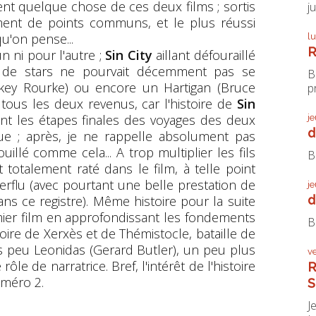
ent quelque chose de ces deux films ; sortis
j
ment de points communs, et le plus réussi
u'on pense...
l
R
n ni pour l'autre ;
Sin City
aillant défouraillé
ng de stars ne pourvait décemment pas se
B
key Rourke) ou encore un Hartigan (Bruce
pr
nt tous les deux revenus, car l'histoire de
Sin
ant les étapes finales des voyages des deux
j
d
ue ; après, je ne rappelle absolument pas
uillé comme cela... A trop multiplier les fils
B
st totalement raté dans le film, à telle point
erflu (avec pourtant une belle prestation de
j
d
ans ce registre). Même histoire pour la suite
remier film en approfondissant les fondements
B
oire de Xerxès et de Thémistocle, bataille de
ès peu Leonidas (Gerard Butler), un peu plus
v
rôle de narratrice. Bref, l'intérêt de l'histoire
R
méro 2.
S
J