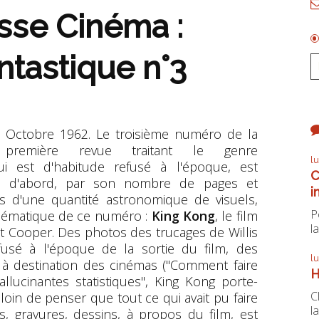
sse Cinéma :
ntastique n°3
Octobre 1962. Le troisième numéro de la
première revue traitant le genre
l
ui est d'habitude refusé à l'époque, est
C
 ; d'abord, par son nombre de pages et
i
es d'une quantité astronomique de visuels,
P
 thématique de ce numéro :
King Kong
, le film
la
t Cooper. Des photos des trucages de Willis
ffusé à l'époque de la sortie du film, des
l
 à destination des cinémas ("Comment faire
H
allucinantes statistiques", King Kong porte-
C
 loin de penser que tout ce qui avait pu faire
la
, gravures, dessins, à propos du film, est