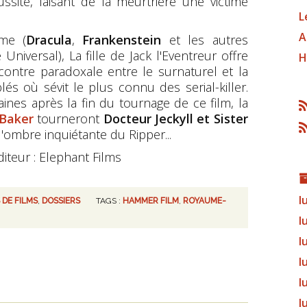
ssite, faisant de la meurtrière une victime
L
A
rme (
Dracula
,
Frankenstein
et les autres
niversal), La fille de Jack l'Eventreur offre
H
contre paradoxale entre le surnaturel et la
és où sévit le plus connu des serial-killer.
es après la fin du tournage de ce film, la
Baker
tourneront
Docteur Jeckyll et Sister
l'ombre inquiétante du Ripper...
iteur : Elephant Films
l
 DE FILMS
,
DOSSIERS
TAGS :
HAMMER FILM
,
ROYAUME-
l
l
l
l
l