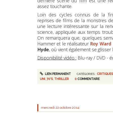
dernière scène du film est une réu
assez touchante.
Loin des cycles connus de la fi
reprises de films de la monstres de U
une lecture intéressante sur la ren
science, appliquée aux temps troubl
On remarquera que, quelques semain
Hammer et le réalisateur
Roy Ward 
Hyde
, où vient également se glisser 
Disponibilité vidéo :
Blu-ray / DVD - éd
LIEN PERMANENT
CATÉGORIES :
CRITIQUES
UNI
,
70'S
,
THRILLER
0
COMMENTAIRE
mercredi 22
octobre 2014