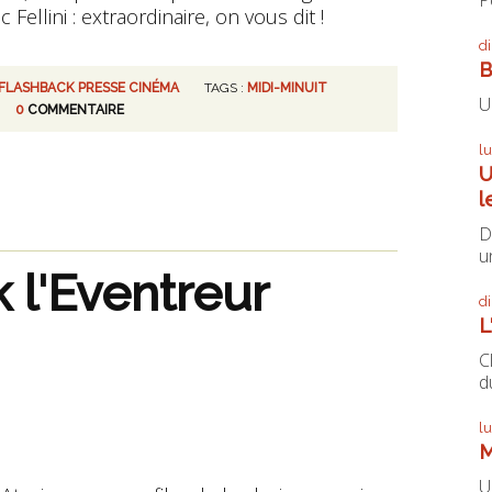
Fellini : extraordinaire, on vous dit !
d
B
FLASHBACK PRESSE CINÉMA
TAGS :
MIDI-MINUIT
U
0
COMMENTAIRE
l
U
l
D
un
k l'Eventreur
d
L
C
du
l
M
U