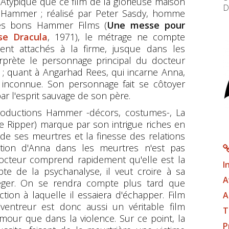
Atypique que ce film de la glorieuse maison
D
Hammer ; réalisé par Peter Sasdy, homme
ues bons Hammer Films (
Une messe pour
se Dracula
, 1971), le métrage ne compte
ent attachés à la firme, jusque dans les
terprète le personnage principal du docteur
e ; quant à Angarhad Rees, qui incarne Anna,
est inconnue. Son personnage fait se côtoyer
ar l'esprit sauvage de son père.
productions Hammer -décors, costumes-, La
the Ripper) marque par son intrigue riches en
 de ses meurtres et la finesse des relations
cation d'Anna dans les meurtres n'est pas
docteur comprend rapidement qu'elle est la
I
te de la psychanalyse, il veut croire à sa
A
téger. On se rendra compte plus tard que
ction à laquelle il essaiera d'échapper. Film
A
 l'Eventreur est donc aussi un véritable film
T
mour que dans la violence. Sur ce point, la
P