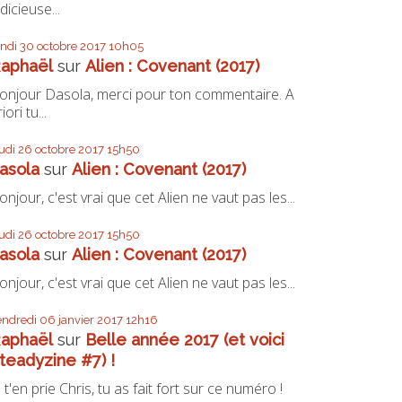
udicieuse...
undi 30
octobre 2017
10h05
aphaël
sur
Alien : Covenant (2017)
onjour Dasola, merci pour ton commentaire. A
iori tu...
eudi 26
octobre 2017
15h50
asola
sur
Alien : Covenant (2017)
onjour, c'est vrai que cet Alien ne vaut pas les...
eudi 26
octobre 2017
15h50
asola
sur
Alien : Covenant (2017)
onjour, c'est vrai que cet Alien ne vaut pas les...
endredi 06
janvier 2017
12h16
aphaël
sur
Belle année 2017 (et voici
teadyzine #7) !
e t'en prie Chris, tu as fait fort sur ce numéro !