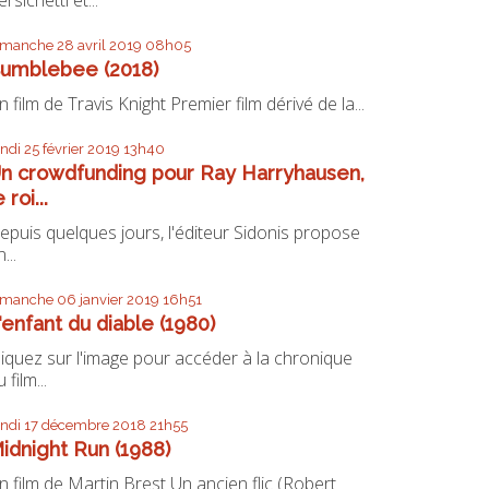
imanche 28
avril 2019
08h05
umblebee (2018)
n film de Travis Knight Premier film dérivé de la...
undi 25
février 2019
13h40
n crowdfunding pour Ray Harryhausen,
e roi...
epuis quelques jours, l'éditeur Sidonis propose
...
imanche 06
janvier 2019
16h51
'enfant du diable (1980)
liquez sur l'image pour accéder à la chronique
 film...
undi 17
décembre 2018
21h55
idnight Run (1988)
n film de Martin Brest Un ancien flic (Robert