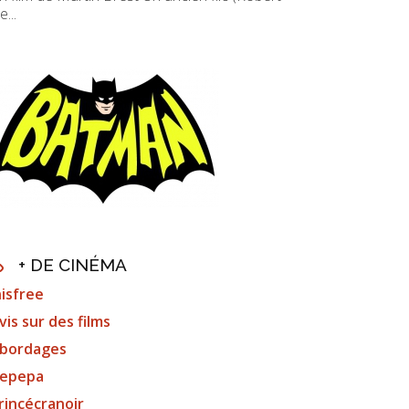
e...
+ DE CINÉMA
nisfree
vis sur des films
bordages
epepa
rincécranoir