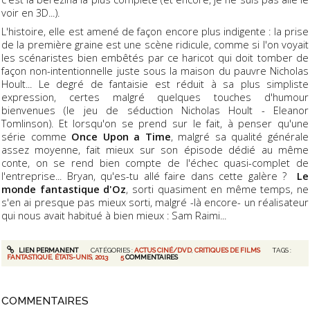
voir en 3D...).
L'histoire, elle est amené de façon encore plus indigente : la prise
de la première graine est une scène ridicule, comme si l'on voyait
les scénaristes bien embêtés par ce haricot qui doit tomber de
façon non-intentionnelle juste sous la maison du pauvre Nicholas
Hoult... Le degré de fantaisie est réduit à sa plus simpliste
expression, certes malgré quelques touches d'humour
bienvenues (le jeu de séduction Nicholas Hoult - Eleanor
Tomlinson). Et lorsqu'on se prend sur le fait, à penser qu'une
série comme
Once Upon a Time
, malgré sa qualité générale
assez moyenne, fait mieux sur son épisode dédié au même
conte, on se rend bien compte de l'échec quasi-complet de
l'entreprise... Bryan, qu'es-tu allé faire dans cette galère ?
Le
monde fantastique d'Oz
, sorti quasiment en même temps, ne
s'en ai presque pas mieux sorti, malgré -là encore- un réalisateur
qui nous avait habitué à bien mieux : Sam Raimi...
LIEN PERMANENT
CATÉGORIES :
ACTUS CINÉ/DVD
,
CRITIQUES DE FILMS
TAGS :
FANTASTIQUE
,
ÉTATS-UNIS
,
2013
5
COMMENTAIRES
COMMENTAIRES