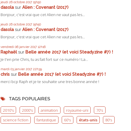
jeudi 26
octobre 2017
15h50
dasola
sur
Alien : Covenant (2017)
Bonjour, c'est vrai que cet Alien ne vaut pas les...
jeudi 26
octobre 2017
15h50
dasola
sur
Alien : Covenant (2017)
Bonjour, c'est vrai que cet Alien ne vaut pas les...
vendredi 06
janvier 2017
12h16
Raphaël
sur
Belle année 2017 (et voici Steadyzine #7) !
Je t'en prie Chris, tu as fait fort sur ce numéro ! La...
mardi 03
janvier 2017
22h39
chris
sur
Belle année 2017 (et voici Steadyzine #7) !
merci bcp Raph et je te souhaite une tres bonne année !
TAGS POPULAIRES
2010's
2000's
animation
royaume-uni
70's
science fiction
fantastique
60's
états-unis
80's