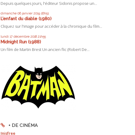
Depuis quelques jours, l'éditeur Sidonis propose un...
dimanche 06
janvier 2019
16h51
L'enfant du diable (1980)
Cliquez sur l'image pour accéder à la chronique du film...
lundi 17
décembre 2018
21h55
Midnight Run (1988)
Un film de Martin Brest Un ancien flic (Robert De...
+ DE CINÉMA
Inisfree