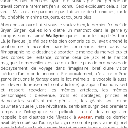
vacances bien méritées ayant été suivies par une période de
travail comme rarement j'en ai connu. Ceci expliquant cela, si l'on
veut... Mais cela ne pardonne pas l'absence de chroniques, car le
feu cinéphile m'anime toujours, et toujours plus.
Abordons aujourd'hui, si vous le voulez bien, le dernier "crime" de
Bryan Singer, qui es loin d'être un manchot dans le genre (y
compris son mal-aimé
Walkyrie
, qui est pour le coup très bon).
Là, je l'avoue, je n'ai pas très bien compris ce qui avait amené le
bonhomme à accepter pareille commande. Rien dans sa
filmographie ne le destinait à aborder le monde du merveilleux et
des contes de l'enfance, comme celui de Jack et le haricot
magique. Le merveilleux est ce qui offre le plus de promesses de
dépaysement, de voyage dans l'imaginaire, bref d'une vision
inédite d'un monde inconnu. Paradoxalement, c'est ce même
genre (incluons la
fantasy
dans le lot, même si le vocable là aussi
est devenu furieusement contradictoire) qu'aujourd'hui nous sert
et ressert, recyclant les mêmes artefacts, les mêmes
personnages : bienvenue, trolls et sortilèges, princes et
damoiselles souffrant mille périls. Ici, les géants sont d'une
pauvreté visuelle juste révoltante, semblant surgir des premiers
temps de l'infographie sur pellicule. La cité des nuages en
rappelle bien d'autres (de Miyazaki à
Avatar
, mais ce dernier
avait déjà copié sur l'autre, donc ça ne compte pas vraiment), bref
c'est la bérézina la plus complète (et encore, je ne suis pas allé le