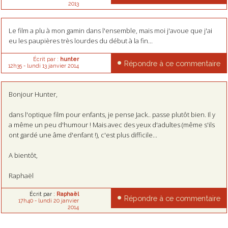
2013
Le film a plu à mon gamin dans l'ensemble, mais moi j'avoue que j'ai
eu les paupières très lourdes du début à la fin...
Écrit par :
hunter
Répondre à ce commentaire
12h35
-
lundi 13
janvier 2014
Bonjour Hunter,
dans l'optique film pour enfants, je pense Jack.. passe plutôt bien. Il y
a même un peu d'humour ! Mais avec des yeux d'adultes (même s'ils
ont gardé une âme d'enfant !), c'est plus difficile...
A bientôt,
Raphaël
Écrit par :
Raphaël
Répondre à ce commentaire
17h40
-
lundi 20
janvier
2014