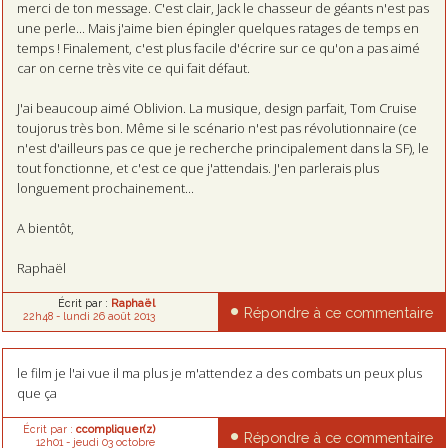
merci de ton message. C'est clair, Jack le chasseur de géants n'est pas
une perle... Mais j'aime bien épingler quelques ratages de temps en
temps ! Finalement, c'est plus facile d'écrire sur ce qu'on a pas aimé
car on cerne très vite ce qui fait défaut.
J'ai beaucoup aimé Oblivion. La musique, design parfait, Tom Cruise
toujorus très bon. Même si le scénario n'est pas révolutionnaire (ce
n'est d'ailleurs pas ce que je recherche principalement dans la SF), le
tout fonctionne, et c'est ce que j'attendais. J'en parlerais plus
longuement prochainement...
A bientôt,
Raphaël
Écrit par :
Raphaël
Répondre à ce commentaire
22h48
-
lundi 26
août 2013
le film je l'ai vue il ma plus je m'attendez a des combats un peux plus
que ça
Écrit par :
ccompliquer(z)
Répondre à ce commentaire
12h01
-
jeudi 03
octobre