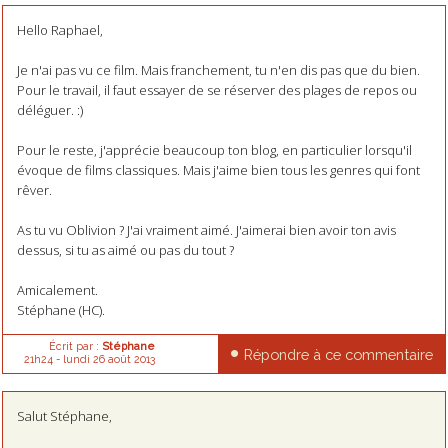
Hello Raphael,
Je n'ai pas vu ce film. Mais franchement, tu n'en dis pas que du bien.
Pour le travail, il faut essayer de se réserver des plages de repos ou
déléguer. :)
Pour le reste, j'apprécie beaucoup ton blog, en particulier lorsqu'il
évoque de films classiques. Mais j'aime bien tous les genres qui font
rêver.
As tu vu Oblivion ? J'ai vraiment aimé. J'aimerai bien avoir ton avis
dessus, si tu as aimé ou pas du tout ?
Amicalement.
Stéphane (HC).
Écrit par :
Stéphane
Répondre à ce commentaire
21h24
-
lundi 26
août 2013
Salut Stéphane,