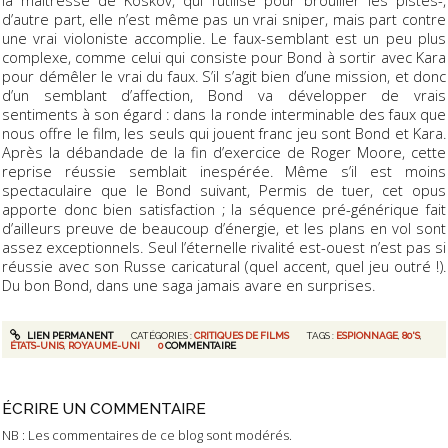
d’autre part, elle n’est même pas un vrai sniper, mais part contre
une vrai violoniste accomplie. Le faux-semblant est un peu plus
complexe, comme celui qui consiste pour Bond à sortir avec Kara
pour démêler le vrai du faux. S’il s’agit bien d’une mission, et donc
d’un semblant d’affection, Bond va développer de vrais
sentiments à son égard : dans la ronde interminable des faux que
nous offre le film, les seuls qui jouent franc jeu sont Bond et Kara.
Après la débandade de la fin d’exercice de Roger Moore, cette
reprise réussie semblait inespérée. Même s’il est moins
spectaculaire que le Bond suivant, Permis de tuer, cet opus
apporte donc bien satisfaction ; la séquence pré-générique fait
d’ailleurs preuve de beaucoup d’énergie, et les plans en vol sont
assez exceptionnels. Seul l’éternelle rivalité est-ouest n’est pas si
réussie avec son Russe caricatural (quel accent, quel jeu outré !).
Du bon Bond, dans une saga jamais avare en surprises.
LIEN PERMANENT
CATÉGORIES :
CRITIQUES DE FILMS
TAGS :
ESPIONNAGE
,
80'S
,
ÉTATS-UNIS
,
ROYAUME-UNI
0
COMMENTAIRE
ÉCRIRE UN COMMENTAIRE
NB : Les commentaires de ce blog sont modérés.