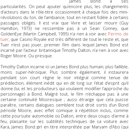
James Bond a ses
particularités. On peut ajouter qu’encore plus, les changements
d’acteurs dans le rôle-titre occasionnent à chaque fois des mini-
révolutions du ton, de l’ambiance, tout en restant fidèle à certains
passages obligés. Il est vrai que
Vivre et laisser mourir
(Guy
Hamilton, 1973) ne ressemble pas à un Sean Conney, que
GoldenEye
(Martin Campbell, 1995) n’a rien à voir avec
Permis de
tuer
, que
Casino Royale
est très différent de tout le reste et, que
Tuer n’est pas jouer
, premier film dans lequel James Bond est
incarné par l’acteur britannique Timothy Dalton, n’a rien à voir avec
Roger Moore. Ou presque.
Timothy Dalton incarne ici un James Bond plus humain, plus faillible,
moins super-héroïque. Plus sombre également, il instaurera
pendant son court règne le noir intégral comme tenue de
prédilection, élément inédit qui en dit long sur l’état d’esprit qu’il
donne (lui, et les producteurs qui voulaient modifier l’approche du
personnage) à Bond. Malgré tout, le film n’échappe pas à une
certaine continuité Mooresque ; aussi étrange que cela puisse
paraître, certains dialogues semblent tout droit sortis d’un Bond
période Moore, avec effet comique à répétition inclus, comme
cette poursuite automobile où Dalton, entre deux coups d’arme à
feu, plaisante sur les subtilités techniques de sa voiture avec
Kara, James Bond girl en titre interprétée par Maryam d’Abo (qui