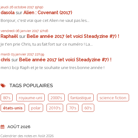
jeudi 26
octobre 2017
15h50
dasola
sur
Alien : Covenant (2017)
Bonjour, c'est vrai que cet Alien ne vaut pas les...
vendredi 06
janvier 2017
12h16
Raphaël
sur
Belle année 2017 (et voici Steadyzine #7) !
Je t'en prie Chris, tu as fait fort sur ce numéro ! La...
mardi 03
janvier 2017
22h39
chris
sur
Belle année 2017 (et voici Steadyzine #7) !
merci bcp Raph et je te souhaite une tres bonne année !
TAGS POPULAIRES
80's
royaume-uni
2000's
fantastique
science fiction
états-unis
polar
2010's
70's
60's
AOÛT 2026
Calendrier des notes en Août 2026