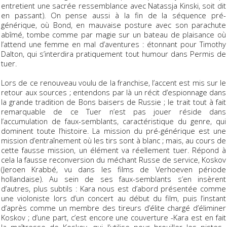
entretient une sacrée ressemblance avec Natassja Kinski, soit dit
en passant). On pense aussi à la fin de la séquence pré-
générique, où Bond, en mauvaise posture avec son parachute
abîmé, tombe comme par magie sur un bateau de plaisance où
l’attend une femme en mal d’aventures : étonnant pour Timothy
Dalton, qui s’interdira pratiquement tout humour dans
Permis de
tuer
.
Lors de ce renouveau voulu de la franchise, l’accent est mis sur le
retour aux sources ; entendons par là un récit d’espionnage dans
la grande tradition de
Bons baisers de Russie
; le trait tout à fait
remarquable de ce
Tuer n’est pas jouer
réside dans
l’accumulation de faux-semblants, caractéristique du genre, qui
dominent toute l’histoire. La mission du pré-générique est une
mission d’entraînement où les tirs sont à blanc ; mais, au cours de
cette fausse mission, un élément va réellement tuer. Répond à
cela la fausse reconversion du méchant Russe de service, Koskov
(Jeroen Krabbé, vu dans les films de Verhoeven période
hollandaise). Au sein de ses faux-semblants s’en insèrent
d’autres, plus subtils : Kara nous est d’abord présentée comme
une violoniste lors d’un concert au début du film, puis l’instant
d’après comme un membre des tireurs d’élite chargé d’éliminer
Koskov ; d’une part, c’est encore une couverture -Kara est en fait
la maîtresse de Koskov, qui l’utilise pour brouiller les pistes-,