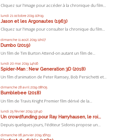
Cliquez sur l'image pour accéder à la chronique du film...
lundi 21
octobre 2019
10h19
Jason et les Argonautes (1963)
Cliquez sur l'image pour consulter la chronique du film...
dimanche 11
août 2019
11h07
Dumbo (2019)
Un film de Tim Burton Attend-on autant un film de...
lundi 20
mai 2019
14h16
Spider-Man : New Generation 3D (2018)
Un film d'animation de Peter Ramsey, Bob Persichetti et...
dimanche 28
avril 2019
08h05
Bumblebee (2018)
Un film de Travis Knight Premier film dérivé de la...
lundi 25
février 2019
13h40
Un crowdfunding pour Ray Harryhausen, le roi...
Depuis quelques jours, l'éditeur Sidonis propose un...
dimanche 06
janvier 2019
16h51