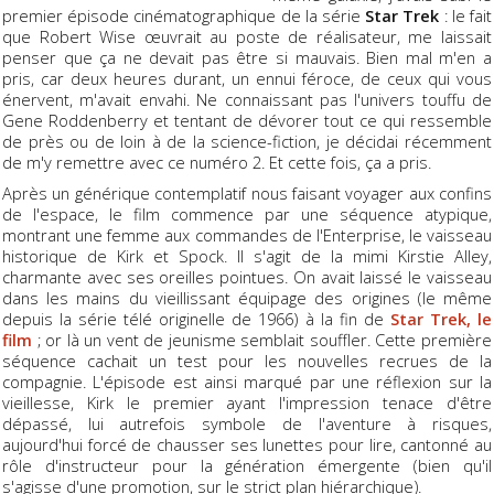
premier épisode cinématographique de la série
Star Trek
: le fait
que Robert Wise œuvrait au poste de réalisateur, me laissait
penser que ça ne devait pas être si mauvais. Bien mal m'en a
pris, car deux heures durant, un ennui féroce, de ceux qui vous
énervent, m'avait envahi. Ne connaissant pas l'univers touffu de
Gene Roddenberry et tentant de dévorer tout ce qui ressemble
de près ou de loin à de la science-fiction, je décidai récemment
de m'y remettre avec ce numéro 2. Et cette fois, ça a pris.
Après un générique contemplatif nous faisant voyager aux confins
de l'espace, le film commence par une séquence atypique,
montrant une femme aux commandes de l'Enterprise, le vaisseau
historique de Kirk et Spock. Il s'agit de la mimi Kirstie Alley,
charmante avec ses oreilles pointues. On avait laissé le vaisseau
dans les mains du vieillissant équipage des origines (le même
depuis la série télé originelle de 1966) à la fin de
Star Trek, le
film
; or là un vent de jeunisme semblait souffler. Cette première
séquence cachait un test pour les nouvelles recrues de la
compagnie. L'épisode est ainsi marqué par une réflexion sur la
vieillesse, Kirk le premier ayant l'impression tenace d'être
dépassé, lui autrefois symbole de l'aventure à risques,
aujourd'hui forcé de chausser ses lunettes pour lire, cantonné au
rôle d'instructeur pour la génération émergente (bien qu'il
s'agisse d'une promotion, sur le strict plan hiérarchique).