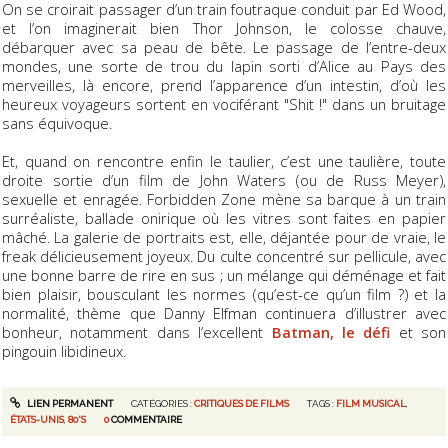
On se croirait passager d’un train foutraque conduit par Ed Wood,
et l’on imaginerait bien Thor Johnson, le colosse chauve,
débarquer avec sa peau de bête. Le passage de l’entre-deux
mondes, une sorte de trou du lapin sorti d’Alice au Pays des
merveilles, là encore, prend l’apparence d’un intestin, d’où les
heureux voyageurs sortent en vociférant "Shit !" dans un bruitage
sans équivoque.
Et, quand on rencontre enfin le taulier, c’est une taulière, toute
droite sortie d’un film de John Waters (ou de Russ Meyer),
sexuelle et enragée. Forbidden Zone mène sa barque à un train
surréaliste, ballade onirique où les vitres sont faites en papier
mâché. La galerie de portraits est, elle, déjantée pour de vraie, le
freak délicieusement joyeux. Du culte concentré sur pellicule, avec
une bonne barre de rire en sus ; un mélange qui déménage et fait
bien plaisir, bousculant les normes (qu’est-ce qu’un film ?) et la
normalité, thème que Danny Elfman continuera d’illustrer avec
bonheur, notamment dans l’excellent
Batman, le défi
et son
pingouin libidineux.
LIEN PERMANENT
CATÉGORIES :
CRITIQUES DE FILMS
TAGS :
FILM MUSICAL
,
ÉTATS-UNIS
,
80'S
0
COMMENTAIRE