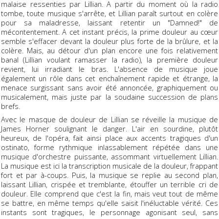
malaise ressenties par Lillian. A partir du moment où la radio
tombe, toute musique s'arrête, et Lillian paraît surtout en colère
pour sa maladresse, laissant retentir un "Damned!" de
mécontentement. A cet instant précis, la prime douleur au cœur
semble s'effacer devant la douleur plus forte de la brûlure, et la
colère. Mais, au détour d'un plan encore une fois relativement
banal (Lillian voulant ramasser la radio), la première douleur
revient, lui irradiant le bras. L'absence de musique joue
également un rôle dans cet enchaînement rapide et étrange, la
menace surgissant sans avoir été annoncée, graphiquement ou
musicalement, mais juste par la soudaine succession de plans
brefs.
Avec le masque de douleur de Lillian se réveille la musique de
James Horner soulignant le danger. L'air en sourdine, plutôt
heureux, de l'opéra, fait ainsi place aux accents tragiques d'un
ostinato, forme rythmique inlassablement répétée dans une
musique d'orchestre puissante, assommant virtuellement Lillian.
La musique est ici la transcription musicale de la douleur, frappant
fort et par à-coups. Puis, la musique se replie au second plan,
laissant Lillian, crispée et tremblante, étouffer un terrible cri de
douleur. Elle comprend que c'est la fin, mais veut tout de même
se battre, en même temps qu'elle saisit l'inéluctable vérité. Ces
instants sont tragiques, le personnage agonisant seul, sans