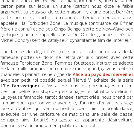
la bande tant convoitée. Noir et blanc, format 4 :3, une maison en
carton pâte, sur lequel un autre (carton) nous dicte le faible
argument : au sous-sol de cette maison, il y a une porte. Derrière
cette porte, se cache la redoutée 6ème dimension, aussi
appelée… la Forbidden Zone. La musique tonitruante de Elfman
frère (le connu) et de ses Oingo Boingo, sorte de New-Wave pop
gothique (qui me rappelle aussi Oui-Oui, le groupe créé par
Michel Gondry) sert de catalyseur dynamitant le film de l’intérieur.
Une famille de dégénérés (celle qui vit juste au-dessus de la
fameuse porte) va donc se retrouver aux prises avec cette
fameuse Forbidden Zone. Femmes fouettées, institutrice adepte
de la mitraille, amours contre-nature (un crapaud, ça vous tente ?),
chandeliers planant, reine digne de
Alice au pays des merveilles
avec son petit roi obsédé sexuel (Hervé Villechaize de la série
L'île fantastique
), à l’instar de tous les personnages du film,
c’est un défilé non-stop de personnages et situations délirants.
La joyeuse farandole, tantôt dansée, tantôt criée, nous prend par
la main pour que l’on vibre avec elle, d’un rire d’enfant pas sage
face à d’autres qui s’en donnent à cœur joie. La break dance,
exécutée par une caricature de mac dans une salle de classe,
conjugue ainsi beauté du geste et apparente désinvolture,
donnant vie à un amusement public de haut vol.