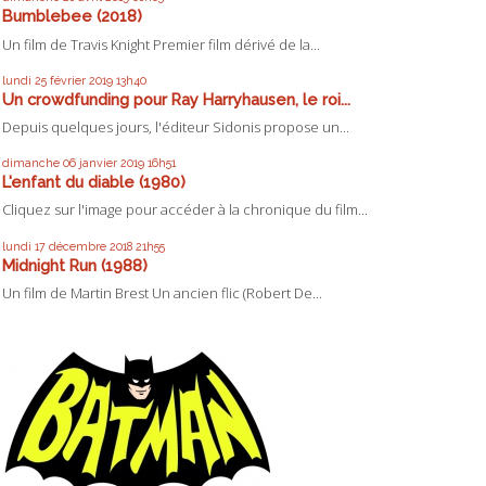
Bumblebee (2018)
Un film de Travis Knight Premier film dérivé de la...
lundi 25
février 2019
13h40
Un crowdfunding pour Ray Harryhausen, le roi...
Depuis quelques jours, l'éditeur Sidonis propose un...
dimanche 06
janvier 2019
16h51
L'enfant du diable (1980)
Cliquez sur l'image pour accéder à la chronique du film...
lundi 17
décembre 2018
21h55
Midnight Run (1988)
Un film de Martin Brest Un ancien flic (Robert De...