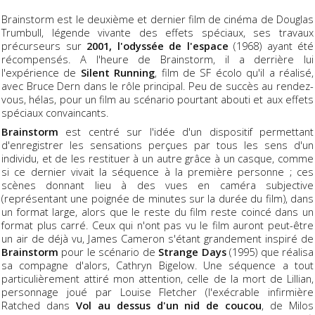
Brainstorm est le deuxième et dernier film de cinéma de Douglas
Trumbull, légende vivante des effets spéciaux, ses travaux
précurseurs sur
2001, l'odyssée de l'espace
(1968) ayant été
récompensés. A l'heure de Brainstorm, il a derrière lui
l'expérience de
Silent Running
, film de SF écolo qu'il a réalisé,
avec Bruce Dern dans le rôle principal. Peu de succès au rendez-
vous, hélas, pour un film au scénario pourtant abouti et aux effets
spéciaux convaincants.
Brainstorm
est centré sur l'idée d'un dispositif permettant
d'enregistrer les sensations perçues par tous les sens d'un
individu, et de les restituer à un autre grâce à un casque, comme
si ce dernier vivait la séquence à la première personne ; ces
scènes donnant lieu à des vues en caméra subjective
(représentant une poignée de minutes sur la durée du film), dans
un format large, alors que le reste du film reste coincé dans un
format plus carré. Ceux qui n'ont pas vu le film auront peut-être
un air de déjà vu, James Cameron s'étant grandement inspiré de
Brainstorm
pour le scénario de
Strange Days
(1995) que réalisa
sa compagne d'alors, Cathryn Bigelow. Une séquence a tout
particulièrement attiré mon attention, celle de la mort de Lillian,
personnage joué par Louise Fletcher (l'exécrable infirmière
Ratched dans
Vol au dessus d'un nid de coucou
, de Milos