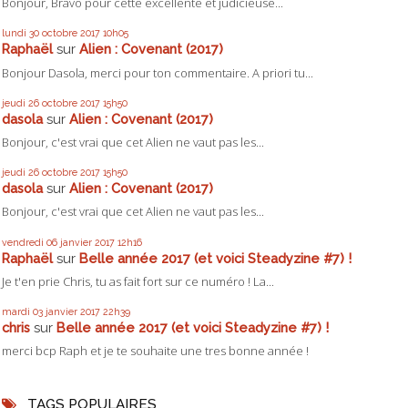
Bonjour, Bravo pour cette excellente et judicieuse...
lundi 30
octobre 2017
10h05
Raphaël
sur
Alien : Covenant (2017)
Bonjour Dasola, merci pour ton commentaire. A priori tu...
jeudi 26
octobre 2017
15h50
dasola
sur
Alien : Covenant (2017)
Bonjour, c'est vrai que cet Alien ne vaut pas les...
jeudi 26
octobre 2017
15h50
dasola
sur
Alien : Covenant (2017)
Bonjour, c'est vrai que cet Alien ne vaut pas les...
vendredi 06
janvier 2017
12h16
Raphaël
sur
Belle année 2017 (et voici Steadyzine #7) !
Je t'en prie Chris, tu as fait fort sur ce numéro ! La...
mardi 03
janvier 2017
22h39
chris
sur
Belle année 2017 (et voici Steadyzine #7) !
merci bcp Raph et je te souhaite une tres bonne année !
TAGS POPULAIRES