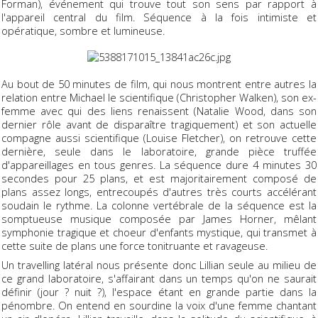
Forman), événement qui trouve tout son sens par rapport à
l'appareil central du film. Séquence à la fois intimiste et
opératique, sombre et lumineuse.
Au bout de 50 minutes de film, qui nous montrent entre autres la
relation entre Michael le scientifique (Christopher Walken), son ex-
femme avec qui des liens renaissent (Natalie Wood, dans son
dernier rôle avant de disparaître tragiquement) et son actuelle
compagne aussi scientifique (Louise Fletcher), on retrouve cette
dernière, seule dans le laboratoire, grande pièce truffée
d'appareillages en tous genres. La séquence dure 4 minutes 30
secondes pour 25 plans, et est majoritairement composé de
plans assez longs, entrecoupés d'autres très courts accélérant
soudain le rythme. La colonne vertébrale de la séquence est la
somptueuse musique composée par James Horner, mêlant
symphonie tragique et choeur d'enfants mystique, qui transmet à
cette suite de plans une force tonitruante et ravageuse.
Un travelling latéral nous présente donc Lillian seule au milieu de
ce grand laboratoire, s'affairant dans un temps qu'on ne saurait
définir (jour ? nuit ?), l'espace étant en grande partie dans la
pénombre. On entend en sourdine la voix d'une femme chantant