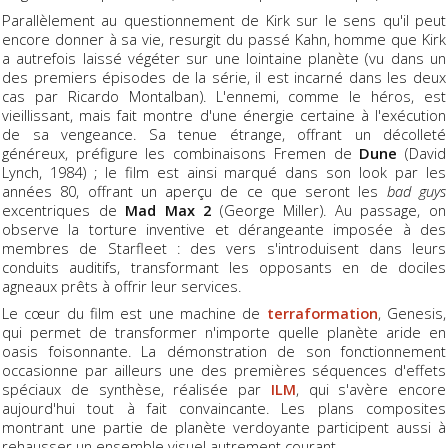
Parallèlement au questionnement de Kirk sur le sens qu'il peut
encore donner à sa vie, resurgit du passé Kahn, homme que Kirk
a autrefois laissé végéter sur une lointaine planète (vu dans un
des premiers épisodes de la série, il est incarné dans les deux
cas par Ricardo Montalban). L'ennemi, comme le héros, est
vieillissant, mais fait montre d'une énergie certaine à l'exécution
de sa vengeance. Sa tenue étrange, offrant un décolleté
généreux, préfigure les combinaisons Fremen de
Dune
(David
Lynch, 1984) ; le film est ainsi marqué dans son look par les
années 80, offrant un aperçu de ce que seront les
bad guys
excentriques de
Mad Max 2
(George Miller). Au passage, on
observe la torture inventive et dérangeante imposée à des
membres de Starfleet : des vers s'introduisent dans leurs
conduits auditifs, transformant les opposants en de dociles
agneaux prêts à offrir leur services.
Le cœur du film est une machine de
terraformation
, Genesis,
qui permet de transformer n'importe quelle planète aride en
oasis foisonnante. La démonstration de son fonctionnement
occasionne par ailleurs une des premières séquences d'effets
spéciaux de synthèse, réalisée par
ILM
, qui s'avère encore
aujourd'hui tout à fait convaincante. Les plans composites
montrant une partie de planète verdoyante participent aussi à
rehausser un ensemble visuel autrement courant.