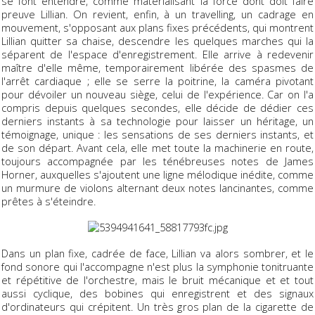
se font entendre, comme matérialisant la force dont doit faire
preuve Lillian. On revient, enfin, à un travelling, un cadrage en
mouvement, s'opposant aux plans fixes précédents, qui montrent
Lillian quitter sa chaise, descendre les quelques marches qui la
séparent de l'espace d'enregistrement. Elle arrive à redevenir
maître d'elle même, temporairement libérée des spasmes de
l'arrêt cardiaque ; elle se serre la poitrine, la caméra pivotant
pour dévoiler un nouveau siège, celui de l'expérience. Car on l'a
compris depuis quelques secondes, elle décide de dédier ces
derniers instants à sa technologie pour laisser un héritage, un
témoignage, unique : les sensations de ses derniers instants, et
de son départ. Avant cela, elle met toute la machinerie en route,
toujours accompagnée par les ténébreuses notes de James
Horner, auxquelles s'ajoutent une ligne mélodique inédite, comme
un murmure de violons alternant deux notes lancinantes, comme
prêtes à s'éteindre.
Dans un plan fixe, cadrée de face, Lillian va alors sombrer, et le
fond sonore qui l'accompagne n'est plus la symphonie tonitruante
et répétitive de l'orchestre, mais le bruit mécanique et et tout
aussi cyclique, des bobines qui enregistrent et des signaux
d'ordinateurs qui crépitent. Un très gros plan de la cigarette de