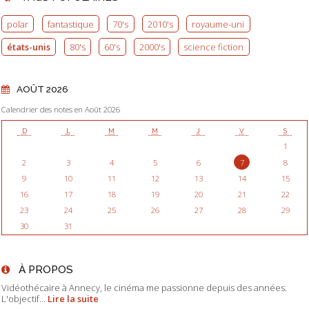
polar
fantastique
70's
2010's
royaume-uni
états-unis
80's
60's
2000's
science fiction
AOÛT 2026
Calendrier des notes en Août 2026
D
L
M
M
J
V
S
1
2
3
4
5
6
7
8
9
10
11
12
13
14
15
16
17
18
19
20
21
22
23
24
25
26
27
28
29
30
31
À PROPOS
Vidéothécaire à Annecy, le cinéma me passionne depuis des années.
L'objectif...
Lire la suite