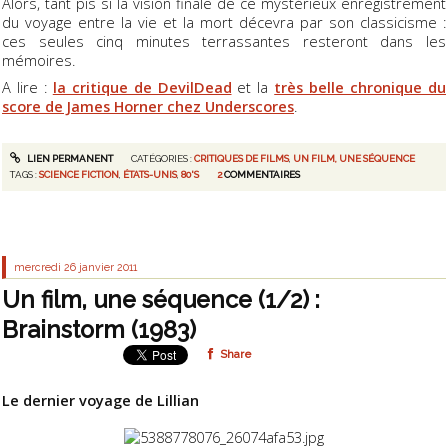
Alors, tant pis si la vision finale de ce mystérieux enregistrement
du voyage entre la vie et la mort décevra par son classicisme :
ces seules cinq minutes terrassantes resteront dans les
mémoires.
A lire :
la critique de DevilDead
et la
très belle chronique du
score de James Horner chez Underscores
.
LIEN PERMANENT
CATÉGORIES :
CRITIQUES DE FILMS
,
UN FILM, UNE SÉQUENCE
TAGS :
SCIENCE FICTION
,
ÉTATS-UNIS
,
80'S
2
COMMENTAIRES
mercredi 26
janvier 2011
Un film, une séquence (1/2) :
Brainstorm (1983)
Share
Le dernier voyage de Lillian