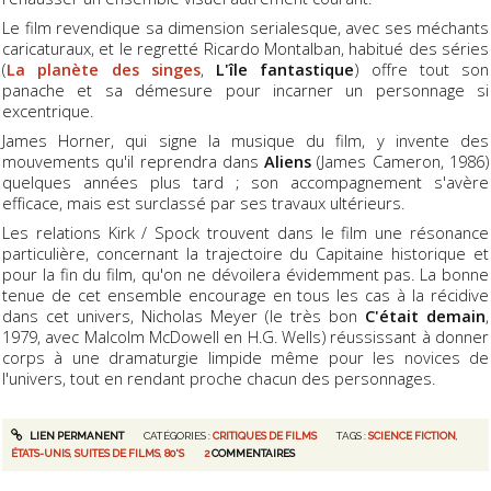
Le film revendique sa dimension serialesque, avec ses méchants
caricaturaux, et le regretté Ricardo Montalban, habitué des séries
(
La planète des singes
,
L'île fantastique
) offre tout son
panache et sa démesure pour incarner un personnage si
excentrique.
James Horner, qui signe la musique du film, y invente des
mouvements qu'il reprendra dans
Aliens
(James Cameron, 1986)
quelques années plus tard ; son accompagnement s'avère
efficace, mais est surclassé par ses travaux ultérieurs.
Les relations Kirk / Spock trouvent dans le film une résonance
particulière, concernant la trajectoire du Capitaine historique et
pour la fin du film, qu'on ne dévoilera évidemment pas. La bonne
tenue de cet ensemble encourage en tous les cas à la récidive
dans cet univers, Nicholas Meyer (le très bon
C'était demain
,
1979, avec Malcolm McDowell en H.G. Wells) réussissant à donner
corps à une dramaturgie limpide même pour les novices de
l'univers, tout en rendant proche chacun des personnages.
LIEN PERMANENT
CATÉGORIES :
CRITIQUES DE FILMS
TAGS :
SCIENCE FICTION
,
ÉTATS-UNIS
,
SUITES DE FILMS
,
80'S
2
COMMENTAIRES