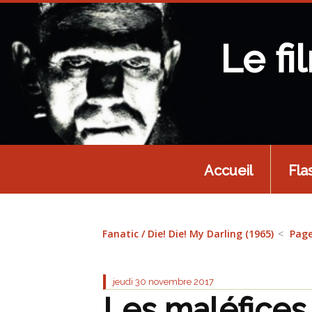
Le fi
Accueil
Fla
Fanatic / Die! Die! My Darling (1965)
Page
jeudi 30
novembre 2017
Les maléfices