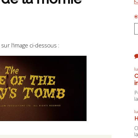
sur l'image ci-dessous :
l
C
i
P
la
l
H
C
la