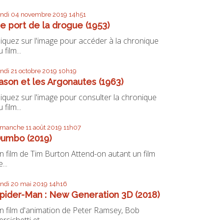
undi 04
novembre 2019
14h51
e port de la drogue (1953)
liquez sur l'image pour accéder à la chronique
 film...
undi 21
octobre 2019
10h19
ason et les Argonautes (1963)
liquez sur l'image pour consulter la chronique
 film...
imanche 11
août 2019
11h07
umbo (2019)
n film de Tim Burton Attend-on autant un film
...
undi 20
mai 2019
14h16
pider-Man : New Generation 3D (2018)
n film d'animation de Peter Ramsey, Bob
ersichetti et...