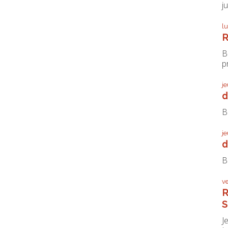
j
l
R
B
pr
j
d
B
j
d
B
v
R
S
J