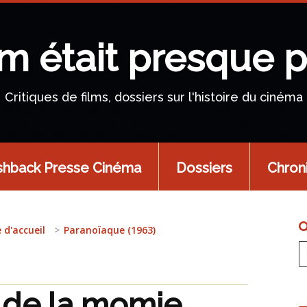
lm était presque p
Critiques de films, dossiers sur l'histoire du cinéma
shback Presse Cinéma
Dossiers
Chron
 d'accueil
Paranoïaque (1963)
 de la momie