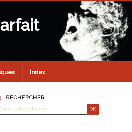
arfait
iques
Index
RECHERCHER