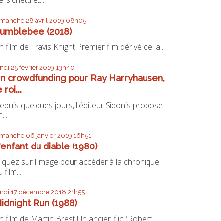
imanche 28
avril 2019
08h05
umblebee (2018)
n film de Travis Knight Premier film dérivé de la...
undi 25
février 2019
13h40
n crowdfunding pour Ray Harryhausen,
e roi...
epuis quelques jours, l'éditeur Sidonis propose
...
imanche 06
janvier 2019
16h51
'enfant du diable (1980)
liquez sur l'image pour accéder à la chronique
 film...
undi 17
décembre 2018
21h55
idnight Run (1988)
n film de Martin Brest Un ancien flic (Robert