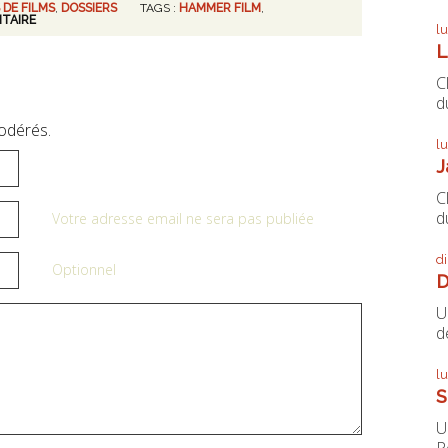
 DE FILMS
,
DOSSIERS
TAGS :
HAMMER FILM
,
TAIRE
l
L
C
du
odérés.
l
J
C
du
Votre adresse email ne sera pas publiée
d
Optionnel
D
U
de
l
S
U
P