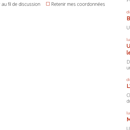
au fil de discussion
Retenir mes coordonnées
d
B
U
l
U
l
D
un
d
L
C
du
l
M
U