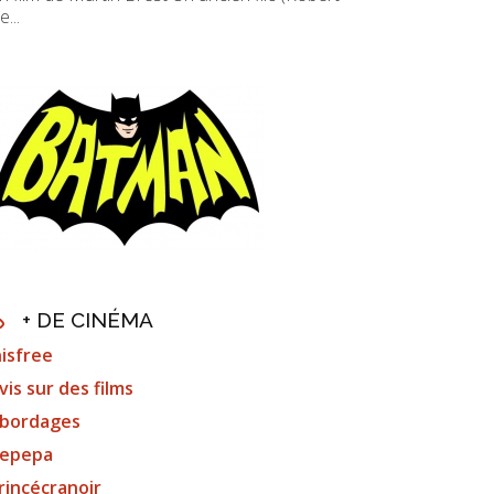
e...
+ DE CINÉMA
nisfree
vis sur des films
bordages
epepa
rincécranoir