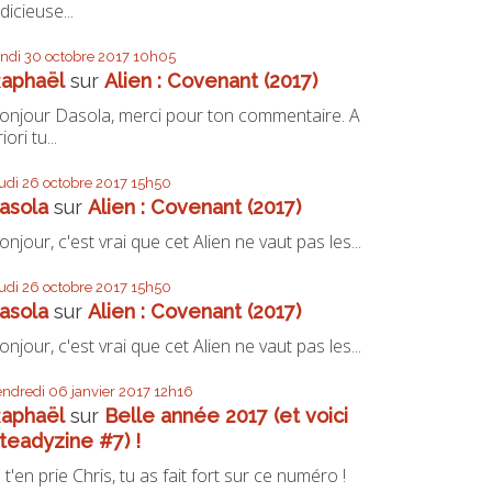
udicieuse...
undi 30
octobre 2017
10h05
aphaël
sur
Alien : Covenant (2017)
onjour Dasola, merci pour ton commentaire. A
iori tu...
eudi 26
octobre 2017
15h50
asola
sur
Alien : Covenant (2017)
onjour, c'est vrai que cet Alien ne vaut pas les...
eudi 26
octobre 2017
15h50
asola
sur
Alien : Covenant (2017)
onjour, c'est vrai que cet Alien ne vaut pas les...
endredi 06
janvier 2017
12h16
aphaël
sur
Belle année 2017 (et voici
teadyzine #7) !
e t'en prie Chris, tu as fait fort sur ce numéro !