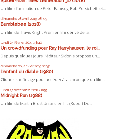
Spider-Man : New Generation 3D (2018)
Un film d'animation de Peter Ramsey, Bob Persichetti et...
dimanche 28
avril 2019
08h05
Bumblebee (2018)
Un film de Travis Knight Premier film dérivé de la...
lundi 25
février 2019
13h40
Un crowdfunding pour Ray Harryhausen, le roi...
Depuis quelques jours, l'éditeur Sidonis propose un...
dimanche 06
janvier 2019
16h51
L'enfant du diable (1980)
Cliquez sur l'image pour accéder à la chronique du film...
lundi 17
décembre 2018
21h55
Midnight Run (1988)
Un film de Martin Brest Un ancien flic (Robert De...