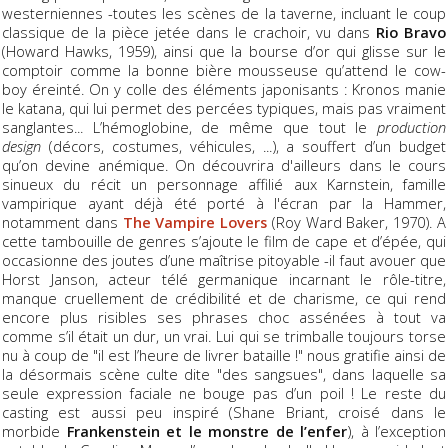
westerniennes -toutes les scènes de la taverne, incluant le coup
classique de la pièce jetée dans le crachoir, vu dans
Rio Bravo
(Howard Hawks, 1959), ainsi que la bourse d’or qui glisse sur le
comptoir comme la bonne bière mousseuse qu’attend le cow-
boy éreinté. On y colle des éléments japonisants : Kronos manie
le katana, qui lui permet des percées typiques, mais pas vraiment
sanglantes... L’hémoglobine, de même que tout le
production
design
(décors, costumes, véhicules, ...), a souffert d’un budget
qu’on devine anémique. On découvrira d'ailleurs dans le cours
sinueux du récit un personnage affilié aux Karnstein, famille
vampirique ayant déjà été porté à l'écran par la Hammer,
notamment dans
The Vampire Lovers
(Roy Ward Baker, 1970). A
cette tambouille de genres s’ajoute le film de cape et d’épée, qui
occasionne des joutes d’une maîtrise pitoyable -il faut avouer que
Horst Janson, acteur télé germanique incarnant le rôle-titre,
manque cruellement de crédibilité et de charisme, ce qui rend
encore plus risibles ses phrases choc assénées à tout va
comme s’il était un dur, un vrai. Lui qui se trimballe toujours torse
nu à coup de "il est l’heure de livrer bataille !" nous gratifie ainsi de
la désormais scène culte dite "des sangsues", dans laquelle sa
seule expression faciale ne bouge pas d’un poil ! Le reste du
casting est aussi peu inspiré (Shane Briant, croisé dans le
morbide
Frankenstein et le monstre de l’enfer
), à l’exception