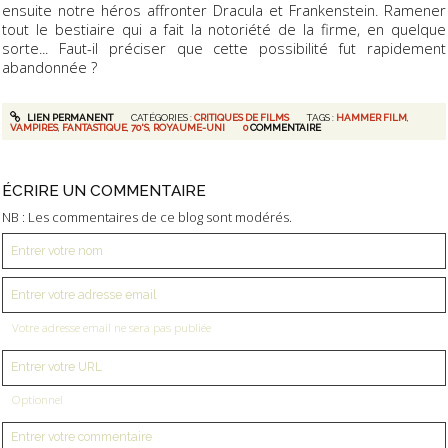
ensuite notre héros affronter Dracula et Frankenstein. Ramener
tout le bestiaire qui a fait la notoriété de la firme, en quelque
sorte... Faut-il préciser que cette possibilité fut rapidement
abandonnée ?
LIEN PERMANENT
CATÉGORIES :
CRITIQUES DE FILMS
TAGS :
HAMMER FILM
,
VAMPIRES
,
FANTASTIQUE
,
70'S
,
ROYAUME-UNI
0
COMMENTAIRE
ÉCRIRE UN COMMENTAIRE
NB : Les commentaires de ce blog sont modérés.
Votre adresse email ne sera pas publiée
Optionnel