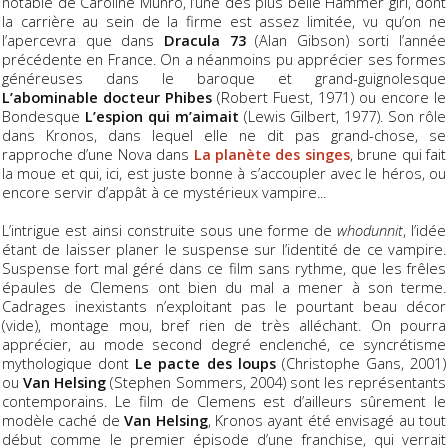
notable de Caroline Munro, l’une des plus belle Hammer girl, dont
la carrière au sein de la firme est assez limitée, vu qu’on ne
l’apercevra que dans
Dracula 73
(Alan Gibson) sorti l’année
précédente en France. On a néanmoins pu apprécier ses formes
généreuses dans le baroque et grand-guignolesque
L’abominable docteur Phibes
(Robert Fuest, 1971) ou encore le
Bondesque
L’espion qui m’aimait
(Lewis Gilbert, 1977). Son rôle
dans Kronos, dans lequel elle ne dit pas grand-chose, se
rapproche d’une Nova dans
La planète des singes
, brune qui fait
la moue et qui, ici, est juste bonne à s’accoupler avec le héros, ou
encore servir d’appât à ce mystérieux vampire...
L’intrigue est ainsi construite sous une forme de
whodunnit
, l’idée
étant de laisser planer le suspense sur l’identité de ce vampire.
Suspense fort mal géré dans ce film sans rythme, que les frêles
épaules de Clemens ont bien du mal a mener à son terme.
Cadrages inexistants n’exploitant pas le pourtant beau décor
(vide), montage mou, bref rien de très alléchant. On pourra
apprécier, au mode second degré enclenché, ce syncrétisme
mythologique dont
Le pacte des loups
(Christophe Gans, 2001)
ou
Van Helsing
(Stephen Sommers, 2004) sont les représentants
contemporains. Le film de Clemens est d’ailleurs sûrement le
modèle caché de
Van Helsing
, Kronos ayant été envisagé au tout
début comme le premier épisode d’une franchise, qui verrait