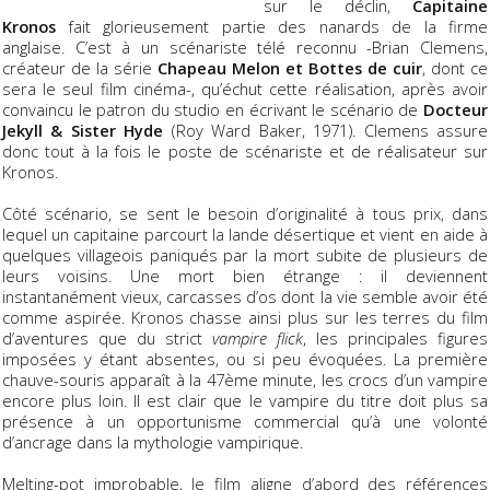
sur le déclin,
Capitaine
Kronos
fait glorieusement partie des nanards de la firme
anglaise. C’est à un scénariste télé reconnu -Brian Clemens,
créateur de la série
Chapeau Melon et Bottes de cuir
, dont ce
sera le seul film cinéma-, qu’échut cette réalisation, après avoir
convaincu le patron du studio en écrivant le scénario de
Docteur
Jekyll & Sister Hyde
(Roy Ward Baker, 1971). Clemens assure
donc tout à la fois le poste de scénariste et de réalisateur sur
Kronos.
Côté scénario, se sent le besoin d’originalité à tous prix, dans
lequel un capitaine parcourt la lande désertique et vient en aide à
quelques villageois paniqués par la mort subite de plusieurs de
leurs voisins. Une mort bien étrange : il deviennent
instantanément vieux, carcasses d’os dont la vie semble avoir été
comme aspirée. Kronos chasse ainsi plus sur les terres du film
d’aventures que du strict
vampire flick
, les principales figures
imposées y étant absentes, ou si peu évoquées. La première
chauve-souris apparaît à la 47ème minute, les crocs d’un vampire
encore plus loin. Il est clair que le vampire du titre doit plus sa
présence à un opportunisme commercial qu’à une volonté
d’ancrage dans la mythologie vampirique.
Melting-pot improbable, le film aligne d’abord des références