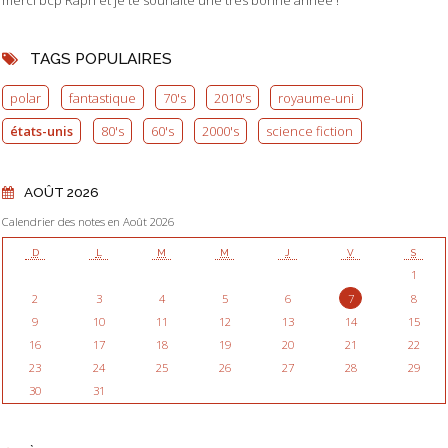
merci bcp Raph et je te souhaite une tres bonne année !
TAGS POPULAIRES
polar
fantastique
70's
2010's
royaume-uni
états-unis
80's
60's
2000's
science fiction
AOÛT 2026
Calendrier des notes en Août 2026
D
L
M
M
J
V
S
1
2
3
4
5
6
7
8
9
10
11
12
13
14
15
16
17
18
19
20
21
22
23
24
25
26
27
28
29
30
31