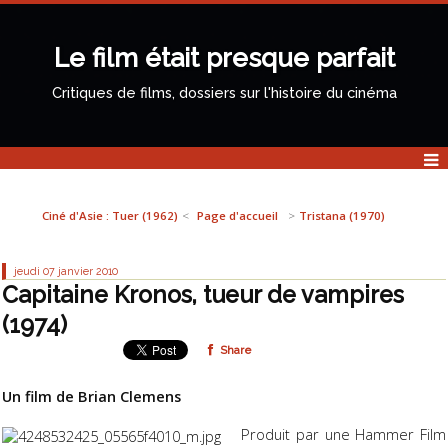
Le film était presque parfait
Critiques de films, dossiers sur l'histoire du cinéma
Ciné d'Asie : Tuer (1962)
Page d'accueil
Tristana (1970)
jeudi 07
janvier 2010
Capitaine Kronos, tueur de vampires
(1974)
Share
Un film de Brian Clemens
Produit par une Hammer Film