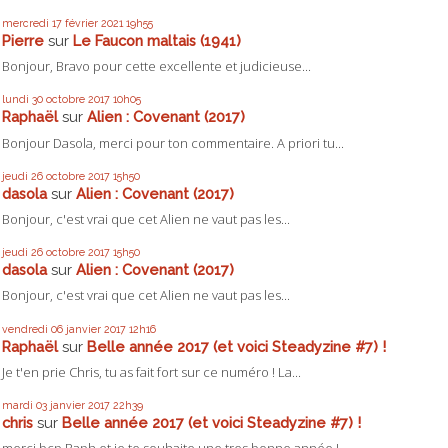
mercredi 17
février 2021
19h55
Pierre
sur
Le Faucon maltais (1941)
Bonjour, Bravo pour cette excellente et judicieuse...
lundi 30
octobre 2017
10h05
Raphaël
sur
Alien : Covenant (2017)
Bonjour Dasola, merci pour ton commentaire. A priori tu...
jeudi 26
octobre 2017
15h50
dasola
sur
Alien : Covenant (2017)
Bonjour, c'est vrai que cet Alien ne vaut pas les...
jeudi 26
octobre 2017
15h50
dasola
sur
Alien : Covenant (2017)
Bonjour, c'est vrai que cet Alien ne vaut pas les...
vendredi 06
janvier 2017
12h16
Raphaël
sur
Belle année 2017 (et voici Steadyzine #7) !
Je t'en prie Chris, tu as fait fort sur ce numéro ! La...
mardi 03
janvier 2017
22h39
chris
sur
Belle année 2017 (et voici Steadyzine #7) !