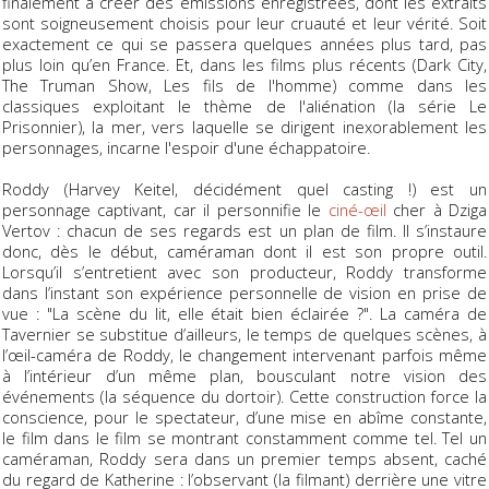
finalement à créer des émissions enregistrées, dont les extraits
sont soigneusement choisis pour leur cruauté et leur vérité. Soit
exactement ce qui se passera quelques années plus tard, pas
plus loin qu’en France. Et, dans les films plus récents (
Dark City,
The Truman Show
,
Les fils de l'homme
) comme dans les
classiques exploitant le thème de l'aliénation (la série
Le
Prisonnier
), la mer, vers laquelle se dirigent inexorablement les
personnages, incarne l'espoir d'une échappatoire.
Roddy (Harvey Keitel, décidément quel casting !) est un
personnage captivant, car il personnifie le
ciné-œil
cher à Dziga
Vertov : chacun de ses regards est un plan de film. Il s’instaure
donc, dès le début, caméraman dont il est son propre outil.
Lorsqu’il s’entretient avec son producteur, Roddy transforme
dans l’instant son expérience personnelle de vision en prise de
vue : "La scène du lit, elle était bien éclairée ?". La caméra de
Tavernier se substitue d’ailleurs, le temps de quelques scènes, à
l’œil-caméra de Roddy, le changement intervenant parfois même
à l’intérieur d’un même plan, bousculant notre vision des
événements (la séquence du dortoir). Cette construction force la
conscience, pour le spectateur, d’une mise en abîme constante,
le film dans le film se montrant constamment comme tel. Tel un
caméraman, Roddy sera dans un premier temps absent, caché
du regard de Katherine : l’observant (la filmant) derrière une vitre