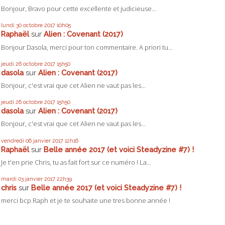
Bonjour, Bravo pour cette excellente et judicieuse...
lundi 30
octobre 2017
10h05
Raphaël
sur
Alien : Covenant (2017)
Bonjour Dasola, merci pour ton commentaire. A priori tu...
jeudi 26
octobre 2017
15h50
dasola
sur
Alien : Covenant (2017)
Bonjour, c'est vrai que cet Alien ne vaut pas les...
jeudi 26
octobre 2017
15h50
dasola
sur
Alien : Covenant (2017)
Bonjour, c'est vrai que cet Alien ne vaut pas les...
vendredi 06
janvier 2017
12h16
Raphaël
sur
Belle année 2017 (et voici Steadyzine #7) !
Je t'en prie Chris, tu as fait fort sur ce numéro ! La...
mardi 03
janvier 2017
22h39
chris
sur
Belle année 2017 (et voici Steadyzine #7) !
merci bcp Raph et je te souhaite une tres bonne année !