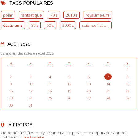
TAGS POPULAIRES
polar
fantastique
70's
2010's
royaume-uni
états-unis
80's
60's
2000's
science fiction
AOÛT 2026
Calendrier des notes en Août 2026
D
L
M
M
J
V
S
1
2
3
4
5
6
7
8
9
10
11
12
13
14
15
16
17
18
19
20
21
22
23
24
25
26
27
28
29
30
31
À PROPOS
Vidéothécaire à Annecy, le cinéma me passionne depuis des années.
L'objectif...
Lire la suite