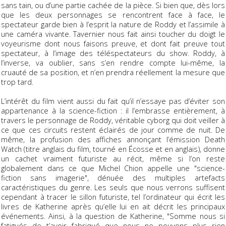
sans tain, ou d’une partie cachée de la pièce. Si bien que, dès lors
que les deux personnages se rencontrent face à face, le
spectateur garde bien à l’esprit la nature de Roddy et l’assimile à
une caméra vivante. Tavernier nous fait ainsi toucher du doigt le
voyeurisme dont nous faisons preuve, et dont fait preuve tout
spectateur, à l’image des téléspectateurs du show. Roddy, à
l’inverse, va oublier, sans s’en rendre compte lui-même, la
cruauté de sa position, et n’en prendra réellement la mesure que
trop tard.
L’intérêt du film vient aussi du fait qu’il n’essaye pas d’éviter son
appartenance à la science-fiction : il l’embrasse entièrement, à
travers le personnage de Roddy, véritable cyborg qui doit veiller à
ce que ces circuits restent éclairés de jour comme de nuit. De
même, la profusion des affiches annonçant l’émission Death
Watch (titre anglais du film, tourné en Écosse et en anglais), donne
un cachet vraiment futuriste au récit, même si l’on reste
globalement dans ce que Michel Chion appelle une "science-
fiction sans imagerie", dénuée des multiples artefacts
caractéristiques du genre. Les seuls que nous verrons suffisent
cependant à tracer le sillon futuriste, tel l’ordinateur qui écrit les
livres de Katherine après qu’elle lui en ait décrit les principaux
événements. Ainsi, à la question de Katherine, "Somme nous si
fatigués de t’avoir fabriqué que nous ne pouvons plus rien