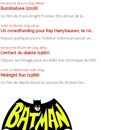
dimanche 28
avril 2019
08h05
Bumblebee (2018)
Un film de Travis Knight Premier film dérivé de la...
lundi 25
février 2019
13h40
Un crowdfunding pour Ray Harryhausen, le roi...
Depuis quelques jours, l'éditeur Sidonis propose un...
dimanche 06
janvier 2019
16h51
L'enfant du diable (1980)
Cliquez sur l'image pour accéder à la chronique du film...
lundi 17
décembre 2018
21h55
Midnight Run (1988)
Un film de Martin Brest Un ancien flic (Robert De...