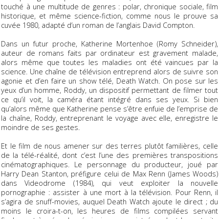
touché à une multitude de genres : polar, chronique sociale, film
historique, et même science-fiction, comme nous le prouve sa
cuvée 1980, adapté d’un roman de l’anglais David Compton.
Dans un futur proche, Katherine Mortenhoe (Romy Schneider),
auteur de romans faits par ordinateur est gravement malade,
alors même que toutes les maladies ont été vaincues par la
science. Une chaîne de télévision entreprend alors de suivre son
agonie et d’en faire un show télé, Death Watch. On pose sur les
yeux d’un homme, Roddy, un dispositif permettant de filmer tout
ce qu’il voit, la caméra étant intégré dans ses yeux. Si bien
qu’alors même que Katherine pense s’être enfuie de l’emprise de
la chaîne, Roddy, entreprenant le voyage avec elle, enregistre le
moindre de ses gestes.
Et le film de nous amener sur des terres plutôt familières, celle
de la télé-réalité, dont c’est l’une des premières transpositions
cinématographiques. Le personnage du producteur, joué par
Harry Dean Stanton, préfigure celui de Max Renn (James Woods)
dans
Videodrome
(1984), qui veut exploiter la nouvelle
pornographie : assister à une mort à la télévision. Pour Renn, il
s’agira de
snuff-movies
, auquel Death Watch ajoute le direct ; du
moins le croira-t-on, les heures de films compilées servant