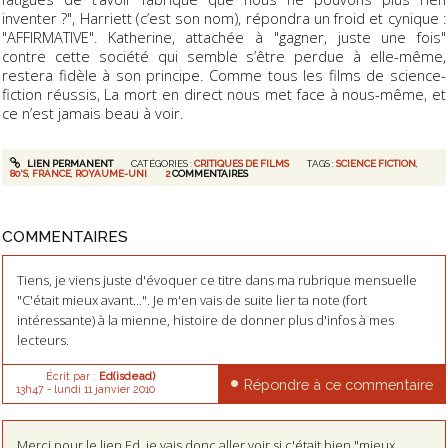
inventer ?", Harriett (c’est son nom), répondra un froid et cynique :
"AFFIRMATIVE". Katherine, attachée à "gagner, juste une fois"
contre cette société qui semble s’être perdue à elle-même,
restera fidèle à son principe. Comme tous les films de science-
fiction réussis,
La mort en direct
nous met face à nous-même, et
ce n’est jamais beau à voir.
LIEN PERMANENT
CATÉGORIES :
CRITIQUES DE FILMS
TAGS :
SCIENCE FICTION
,
80'S
,
FRANCE
,
ROYAUME-UNI
2
COMMENTAIRES
COMMENTAIRES
Tiens, je viens juste d'évoquer ce titre dans ma rubrique mensuelle
"C'était mieux avant...". Je m'en vais de suite lier ta note (fort
intéressante) à la mienne, histoire de donner plus d'infos à mes
lecteurs.
Écrit par :
Ed(isdead)
Répondre à ce commentaire
13h47
-
lundi 11
janvier 2010
Merci pour le lien Ed, je vais donc aller voir si c'était bien "mieux