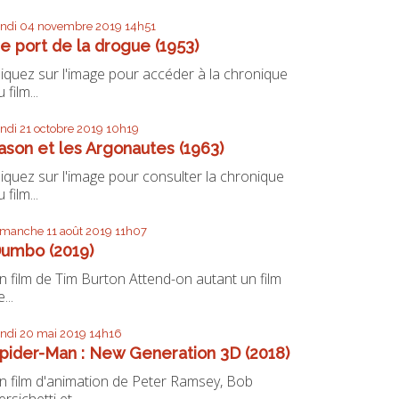
undi 04
novembre 2019
14h51
e port de la drogue (1953)
liquez sur l'image pour accéder à la chronique
 film...
undi 21
octobre 2019
10h19
ason et les Argonautes (1963)
liquez sur l'image pour consulter la chronique
 film...
imanche 11
août 2019
11h07
umbo (2019)
n film de Tim Burton Attend-on autant un film
...
undi 20
mai 2019
14h16
pider-Man : New Generation 3D (2018)
n film d'animation de Peter Ramsey, Bob
ersichetti et...