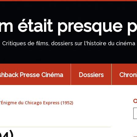
lm était presque p
Critiques de films, dossiers sur l'histoire du cinéma
shback Presse Cinéma
Dossiers
Chron
L'Énigme du Chicago Express (1952)
04)