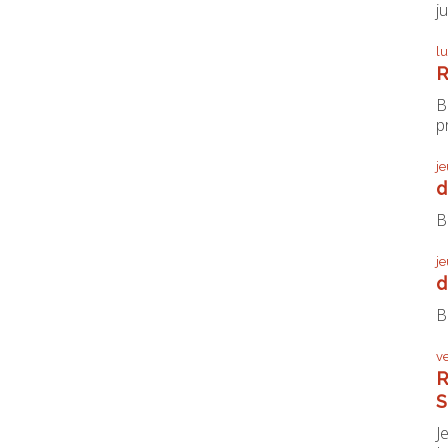
j
l
R
B
pr
j
d
B
j
d
B
v
R
S
J