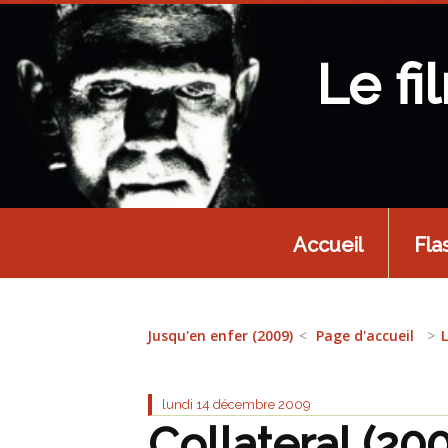
Le fi
Accueil
Fla
Jusqu'en enfer (2009)
Page d'accueil
lundi 14
décembre 2009
Collateral (20