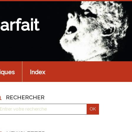
arfait
iques
Index
RECHERCHER