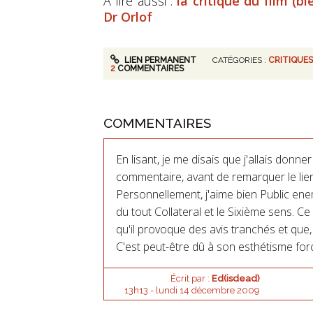
A lire aussi :
la critique du film (
Dr Orlof
LIEN PERMANENT
CATÉGORIES :
CRITIQUES
2
COMMENTAIRES
COMMENTAIRES
En lisant, je me disais que j'allais don
commentaire, avant de remarquer le lien 
Personnellement, j'aime bien Public en
du tout Collateral et le Sixième sens. Ce
qu'il provoque des avis tranchés et que,
C'est peut-être dû à son esthétisme force
Écrit par :
Ed(isdead)
13h13
-
lundi 14
décembre 2009