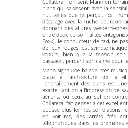
Collateral : on sent Mann en terrai
plans qui saisissent, avec la sensibili
nuit telles que le perçoit l’œil hum
décalage avec la ruche bourdonnan
donnant des allures westerniennes
entre deux personnalités antagonistes
Foxx), le conducteur de taxi, ne p
de feux rouges, est symptomatique
voiture, bien que la tension soit
passager, perdant son calme pour la 
Mann signe une balade, très musical
place à l’architecture de la vi
l’enchaînement des plans est une 
exacte, tant on a l’impression de s
aériens, où ceux au sol en contre-p
Collateral fait penser à cet excellen
pousse plus loin les corrélations, l
en voitures, des arrêts fréquen
téléphoniques dans les premières ve