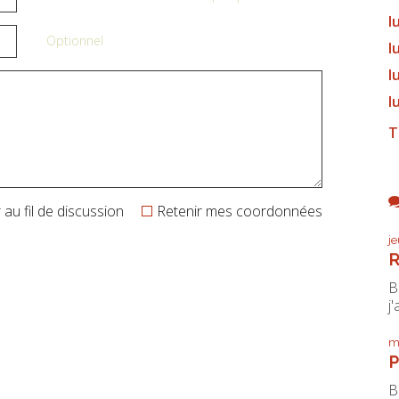
l
Optionnel
l
l
l
T
au fil de discussion
Retenir mes coordonnées
j
R
B
j'
m
P
B