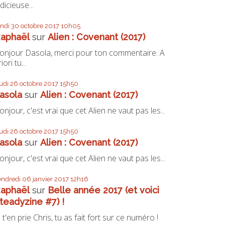
udicieuse...
undi 30
octobre 2017
10h05
aphaël
sur
Alien : Covenant (2017)
onjour Dasola, merci pour ton commentaire. A
iori tu...
eudi 26
octobre 2017
15h50
asola
sur
Alien : Covenant (2017)
onjour, c'est vrai que cet Alien ne vaut pas les...
eudi 26
octobre 2017
15h50
asola
sur
Alien : Covenant (2017)
onjour, c'est vrai que cet Alien ne vaut pas les...
endredi 06
janvier 2017
12h16
aphaël
sur
Belle année 2017 (et voici
teadyzine #7) !
e t'en prie Chris, tu as fait fort sur ce numéro !