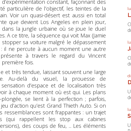
n d’expérimentation constant, façonnant des
té particulière de l’objectif, les teintes de la
l
ain. Voir un quasi-désert est aussi en total
L
te que devient Los Angeles en plein jour,
C
 dans la jungle urbaine où se joue le duel
du
. A ce titre, la séquence qui voit Max (Jamie
as stopper sa voiture malgré le dépassement
l
 : il ne percute à aucun moment une autre
J
 présente à travers le regard du Vincent
C
première fois.
du
e et très tendue, laissant souvent une large
d
lle. Au-delà du visuel, la prouesse de
D
sensation d’espace et de localisation très
U
avoir à chaque moment où est qui. Les plans
de
longée, se lient à la perfection ; parfois,
t jeu d’action qu’est
Grand Thieth Auto
. Si on
l
es ressemblances sont frappantes : un trajet
S
ts (qui rappellent les stop aux cabines
U
rsions), des coups de feu, ... Les éléments
P