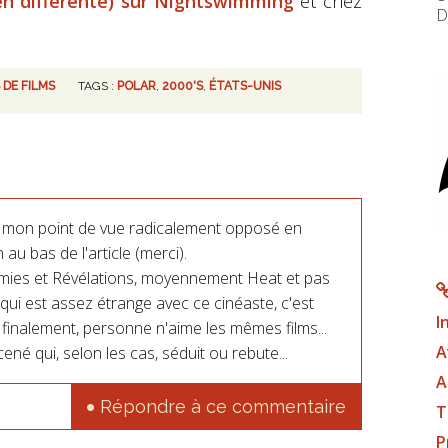
bien différente) sur Nightswimming
et chez
D
 DE FILMS
TAGS :
POLAR
,
2000'S
,
ÉTATS-UNIS
ner mon point de vue radicalement opposé en
au bas de l'article (merci).
emies et Révélations, moyennement Heat et pas
 qui est assez étrange avec ce cinéaste, c'est
I
 finalement, personne n'aime les mêmes films...
A
né qui, selon les cas, séduit ou rebute...
A
Répondre à ce commentaire
T
P