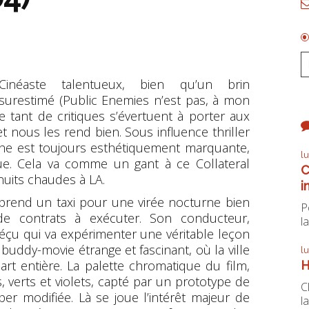
Cinéaste talentueux, bien qu’un brin
surestimé (
Public Enemies
n’est pas, à mon
tant de critiques s’évertuent à porter aux
t nous les rend bien. Sous influence thriller
che est toujours esthétiquement marquante,
l
que. Cela va comme un gant à ce
Collateral
C
uits chaudes à LA.
i
 prend un taxi pour une virée nocturne bien
P
t de contrats à exécuter. Son conducteur,
la
déçu qui va expérimenter une véritable leçon
uddy-movie étrange et fascinant, où la ville
l
rt entière. La palette chromatique du film,
H
, verts et violets, capté par un prototype de
C
r modifiée. Là se joue l’intérêt majeur de
la