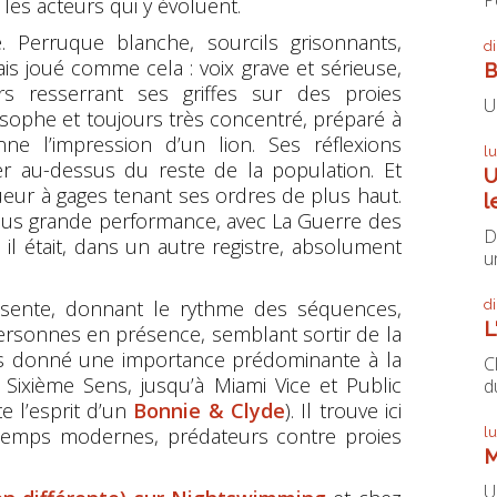
les acteurs qui y évoluent.
 Perruque blanche, sourcils grisonnants,
d
mais joué comme cela : voix grave et sérieuse,
B
s resserrant ses griffes sur des proies
U
sophe et toujours très concentré, préparé à
nne l’impression d’un lion. Ses réflexions
l
r au-dessus du reste de la population. Et
U
 tueur à gages tenant ses ordres de plus haut.
l
lus grande performance, avec
La Guerre des
D
il était, dans un autre registre, absolument
un
ésente, donnant le rythme des séquences,
d
L
s personnes en présence, semblant sortir de la
 donné une importance prédominante à la
C
 Sixième Sens, jusqu’à
Miami Vice
et
Public
du
e l’esprit d’un
Bonnie & Clyde
). Il trouve ici
s temps modernes, prédateurs contre proies
l
M
U