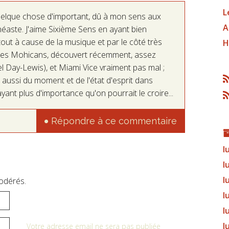
L
uelque chose d'important, dû à mon sens aux
A
inéaste. J'aime Sixième Sens en ayant bien
rtout à cause de la musique et par le côté très
H
er des Mohicans, découvert récemment, assez
 Day-Lewis), et Miami Vice vraiment pas mal ;
 aussi du moment et de l'état d'esprit dans
yant plus d'importance qu'on pourrait le croire...
Répondre à ce commentaire
l
l
l
odérés.
l
l
l
Votre adresse email ne sera pas publiée