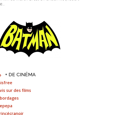
e...
+ DE CINÉMA
nisfree
vis sur des films
bordages
epepa
rincécranoir