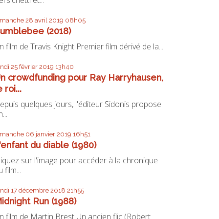
imanche 28
avril 2019
08h05
umblebee (2018)
n film de Travis Knight Premier film dérivé de la...
undi 25
février 2019
13h40
n crowdfunding pour Ray Harryhausen,
e roi...
epuis quelques jours, l'éditeur Sidonis propose
...
imanche 06
janvier 2019
16h51
'enfant du diable (1980)
liquez sur l'image pour accéder à la chronique
 film...
undi 17
décembre 2018
21h55
idnight Run (1988)
n film de Martin Brest Un ancien flic (Robert