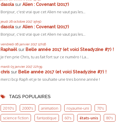
dasola
sur
Alien : Covenant (2017)
Bonjour, c'est vrai que cet Alien ne vaut pas les...
jeudi 26
octobre 2017
15h50
dasola
sur
Alien : Covenant (2017)
Bonjour, c'est vrai que cet Alien ne vaut pas les...
vendredi 06
janvier 2017
12h16
Raphaël
sur
Belle année 2017 (et voici Steadyzine #7) !
Je t'en prie Chris, tu as fait fort sur ce numéro ! La...
mardi 03
janvier 2017
22h39
chris
sur
Belle année 2017 (et voici Steadyzine #7) !
merci bcp Raph et je te souhaite une tres bonne année !
TAGS POPULAIRES
2010's
2000's
animation
royaume-uni
70's
science fiction
fantastique
60's
états-unis
80's