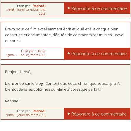
Écrit par :
Raphaël
Répondre à ce commentaire
23h18
-
lundi 12
novembre
2012
Bravo pour ce film excellemment écrit et joué et à la critique bien
construite et documentée, dénuée de commentaires inutiles. Bravo
encore !
Écrit par :
Hervé
Répondre à ce commentaire
15h02
-
lundi 03
mars 2014
Bonjour Hervé,
bienvenue sur le blog ! Content que cette chronique vous ai plu. A
bientôt dans les colonnes du Film était presque parfait !
Raphaël
Écrit par :
Raphaël
Répondre à ce commentaire
10h07
-
jeudi 06
mars 2014