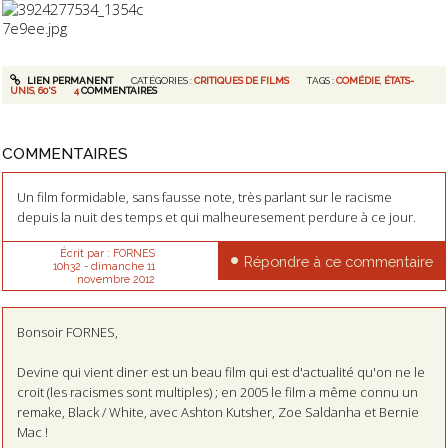
LIEN PERMANENT
CATÉGORIES :
CRITIQUES DE FILMS
TAGS :
COMÉDIE
,
ÉTATS-
UNIS
,
60'S
4
COMMENTAIRES
COMMENTAIRES
Un film formidable, sans fausse note, très parlant sur le racisme
depuis la nuit des temps et qui malheuresement perdure à ce jour.
Écrit par :
FORNES
Répondre à ce commentaire
10h32
-
dimanche 11
novembre 2012
Bonsoir FORNES,
Devine qui vient diner est un beau film qui est d'actualité qu'on ne le
croit (les racismes sont multiples) ; en 2005 le film a même connu un
remake, Black / White, avec Ashton Kutsher, Zoe Saldanha et Bernie
Mac !