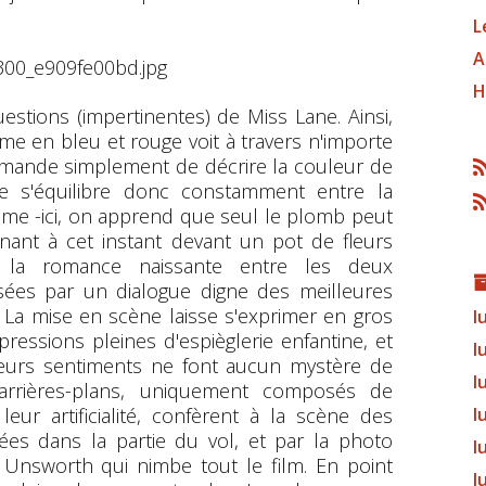
L
A
H
uestions (impertinentes) de Miss Lane. Ainsi,
e en bleu et rouge voit à travers n'importe
demande simplement de décrire la couleur de
e s'équilibre donc constamment entre la
me -ici, on apprend que seul le plomb peut
tenant à cet instant devant un pot de fleurs
t la romance naissante entre les deux
isées par un dialogue digne des meilleures
. La mise en scène laisse s'exprimer en gros
l
ressions pleines d'espièglerie enfantine, et
l
eurs sentiments ne font aucun mystère de
l
s arrières-plans, uniquement composés de
l
eur artificialité, confèrent à la scène des
cées dans la partie du vol, et par la photo
l
 Unsworth qui nimbe tout le film. En point
l