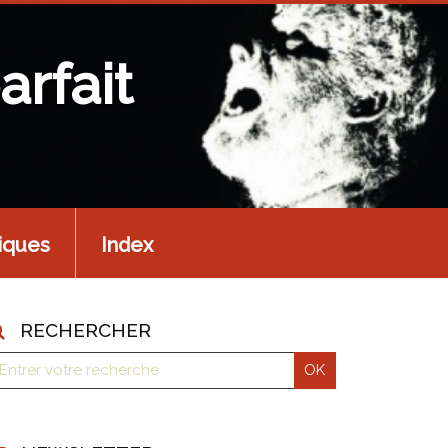
arfait
iques
Index
RECHERCHER