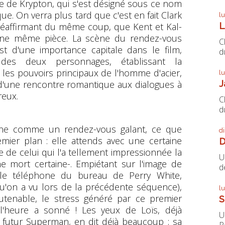
e de Krypton, qui s'est désigné sous ce nom
ue. On verra plus tard que c'est en fait Clark
l
L
 réaffirmant du même coup, que Kent et Kal-
une même pièce. La scène du rendez-vous
C
st d'une importance capitale dans le film,
du
e des deux personnages, établissant la
 les pouvoirs principaux de l'homme d'acier,
l
J
e d'une rencontre romantique aux dialogues à
reux.
C
du
cène comme un rendez-vous galant, ce que
d
remier plan : elle attends avec une certaine
D
ue de celui qui l'a tellement impressionnée la
U
ne mort certaine-. Empiétant sur l'image de
de
t le téléphone du bureau de Perry White,
qu'on a vu lors de la précédente séquence),
l
soutenable, le stress généré par ce premier
S
'heure a sonné ! Les yeux de Loïs, déjà
U
futur Superman, en dit déjà beaucoup ; sa
P