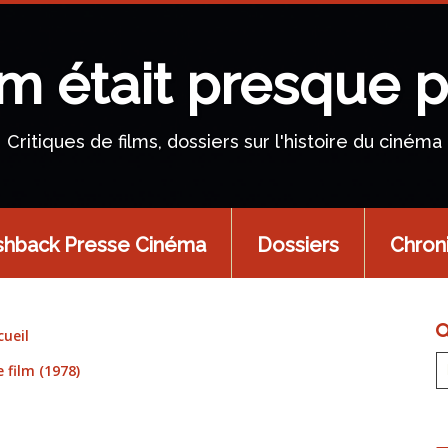
lm était presque p
Critiques de films, dossiers sur l'histoire du cinéma
shback Presse Cinéma
Dossiers
Chron
cueil
 film (1978)