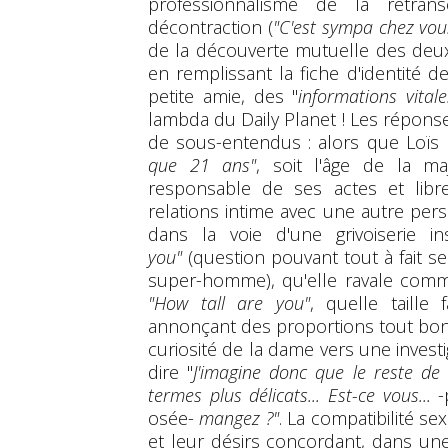
professionnalisme de la retransc
décontraction (
"C'est sympa chez vou
de la découverte mutuelle des deux 
en remplissant la fiche d'identité de
petite amie, des "
informations vitale
lambda du Daily Planet ! Les répon
de sous-entendus : alors que Loïs 
que 21 ans"
, soit l'âge de la ma
responsable de ses actes et libre
relations intime avec une autre per
dans la voie d'une grivoiserie 
you"
(question pouvant tout à fait se
super-homme), qu'elle ravale comm
"How tall are you"
, quelle taille
annonçant des proportions tout bonn
curiosité de la dame vers une invest
dire "
J'imagine donc que le reste de 
termes plus délicats... Est-ce vous...
-p
osée-
mangez ?"
. La compatibilité s
et leur désirs concordant, dans une