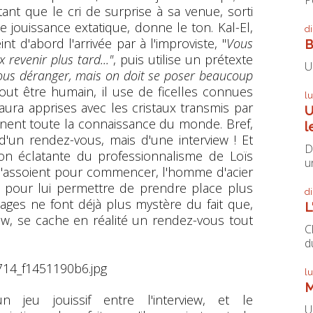
ant que le cri de surprise à sa venue, sorti
 jouissance extatique, donne le ton. Kal-El,
d
nt d'abord l'arrivée par à l'improviste, "
Vous
B
 revenir plus tard..."
, puis utilise un prétexte
U
ous déranger, mais on doit se poser beaucoup
t être humain, il use de ficelles connues
l
l aura apprises avec les cristaux transmis par
U
nent toute la connaissance du monde. Bref,
l
 d'un rendez-vous, mais d'une interview ! Et
D
on éclatante du professionnalisme de Loïs
un
s s'assoient pour commencer, l'homme d'acier
s pour lui permettre de prendre place plus
d
ges ne font déjà plus mystère du fait que,
L
view, se cache en réalité un rendez-vous tout
C
du
l
M
jeu jouissif entre l'interview, et le
U