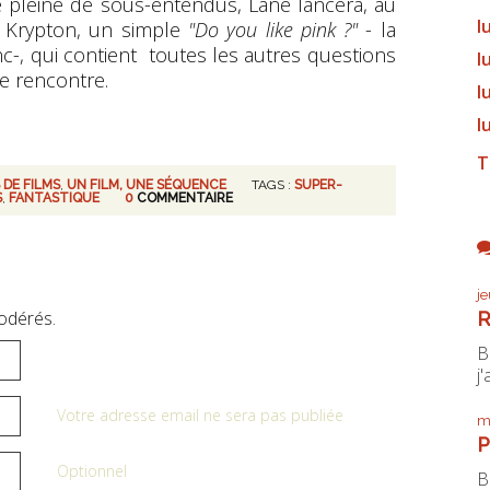
e pleine de sous-entendus, Lane lancera, au
l
t Krypton, un simple
"Do you like pink ?"
- la
-, qui contient toutes les autres questions
l
e rencontre.
l
l
T
 DE FILMS
,
UN FILM, UNE SÉQUENCE
TAGS :
SUPER-
S
,
FANTASTIQUE
0
COMMENTAIRE
j
odérés.
R
B
j'
Votre adresse email ne sera pas publiée
m
P
Optionnel
B