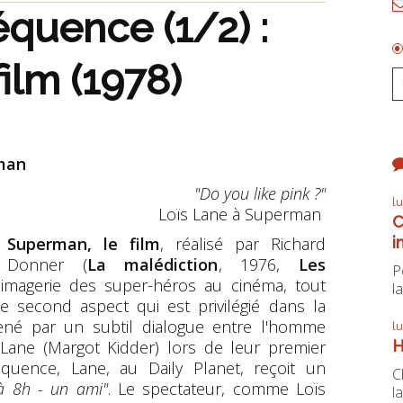
équence (1/2) :
ilm (1978)
man
"Do you like pink ?"
l
Loïs Lane à Superman
C
i
Superman, le film
, réalisé par Richard
Donner (
La malédiction
, 1976,
Les
P
l'imagerie des super-héros au cinéma, tout
la
ce second aspect qui est privilégié dans la
né par un subtil dialogue entre l'homme
l
H
s Lane (Margot Kidder) lors de leur premier
uence, Lane, au Daily Planet, reçoit un
C
à 8h - un ami"
. Le spectateur, comme Loïs
la