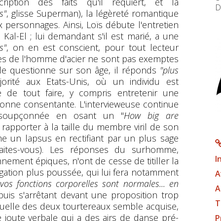
ription des faits qu'il requiert, et la
D
s"
, glisse Superman), la légèreté romantique
personnages. Ainsi, Loïs débute l'entretien
 Kal-El ; lui demandant s'il est marié, a une
s"
, on en est conscient, pour tout lecteur
ses de l'homme d'acier ne sont pas exemptes
le questionne sur son âge, il réponds
"plus
jorité aux Etats-Unis, où un individu est
 de tout faire, y compris entretenir une
sonne consentante. L'intervieweuse continue
insoupçonnée en osant un "
How big are
 rapporter à la taille du membre viril de son
e un lapsus en rectifiant par un plus sage
 faites-vous). Les réponses du surhomme,
I
ement épiques, n'ont de cesse de titiller la
igation plus poussée, qui lui fera notamment
A
vos fonctions corporelles sont normales... en
A
uis s'arrêtant devant une proposition trop
T
exuelle des deux tourtereaux semble acquise,
 joute verbale qui a des airs de danse pré-
P